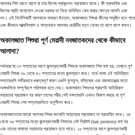
আপনার শিশু আগে আসে বা তার বিশেষ স্বাস্থ্যগত প্রয়োজন থাকে। কী স্বাভাবিক এবং
কিসের প্রতি মনোযোগ দেওয়া দরকার তা নিয়ে অনিশ্চিত বোধ করার ক্ষেত্রে আপনি একা
নন। এই নির্দেশিকাটি আপনাকে সাধারণ উদ্বেগ, অকালজাত শিশুরা কীসের সম্মুখীন হতে পারে
এবং কীভাবে আত্মবিশ্বাস ও শান্তভাবে আপনার ছোট্টটির যত্ন নেবেন তা ধাপে ধাপে বলবে।
অকালজাত শিশুরা পূর্ণ মেয়াদী নবজাতকদের থেকে কীভাবে
আলাদা?
গর্ভধারণের ৩৭ সপ্তাহের আগে জন্মগ্রহণকারী শিশুকে অকালজাত শিশু বলা হয়, যেখানে পূর্ণ
মেয়াদী শিশুরা ৩৯ থেকে ৪০ সপ্তাহের মধ্যে জন্মগ্রহণ করে। গর্ভে থাকা এই অতিরিক্ত
সপ্তাহগুলি গভীরভাবে গুরুত্বপূর্ণ কারণ এগুলি ফুসফুস, মস্তিষ্ক এবং হজমতন্ত্রের মতো
অঙ্গগুলিকে সম্পূর্ণরূপে পরিপক্ক হতে দেয়। অকালজাত শিশুদের প্রায়শই অতিরিক্ত
সহায়তার প্রয়োজন হয় কারণ তাদের শরীর সেই দক্ষতাগুলি এখনও বিকাশ করছে যা পূর্ণ
মেয়াদী শিশুরা শেষ সপ্তাহগুলিতে অনুশীলন করে।
অকালজাততার মাত্রা আপনার শিশুর কতখানি সাহায্যের প্রয়োজন তা প্রভাবিত করে। ৩৪
থেকে ৩৬ সপ্তাহের মধ্যে জন্মগ্রহণকারী শিশুদের লেট প্রিটার্ম (late preterm) বলা হয়
এবং তাদের সামান্য সহায়তার প্রয়োজন হতে পারে। ২৮ সপ্তাহের আগে জন্মগ্রহণকারী