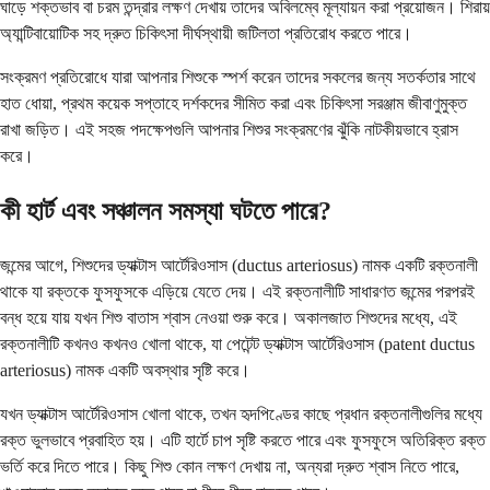
ঘাড়ে শক্তভাব বা চরম তন্দ্রার লক্ষণ দেখায় তাদের অবিলম্বে মূল্যায়ন করা প্রয়োজন। শিরায়
অ্যান্টিবায়োটিক সহ দ্রুত চিকিৎসা দীর্ঘস্থায়ী জটিলতা প্রতিরোধ করতে পারে।
সংক্রমণ প্রতিরোধে যারা আপনার শিশুকে স্পর্শ করেন তাদের সকলের জন্য সতর্কতার সাথে
হাত ধোয়া, প্রথম কয়েক সপ্তাহে দর্শকদের সীমিত করা এবং চিকিৎসা সরঞ্জাম জীবাণুমুক্ত
রাখা জড়িত। এই সহজ পদক্ষেপগুলি আপনার শিশুর সংক্রমণের ঝুঁকি নাটকীয়ভাবে হ্রাস
করে।
কী হার্ট এবং সঞ্চালন সমস্যা ঘটতে পারে?
জন্মের আগে, শিশুদের ড্যাক্টাস আর্টেরিওসাস (ductus arteriosus) নামক একটি রক্তনালী
থাকে যা রক্তকে ফুসফুসকে এড়িয়ে যেতে দেয়। এই রক্তনালীটি সাধারণত জন্মের পরপরই
বন্ধ হয়ে যায় যখন শিশু বাতাস শ্বাস নেওয়া শুরু করে। অকালজাত শিশুদের মধ্যে, এই
রক্তনালীটি কখনও কখনও খোলা থাকে, যা পেটেন্ট ড্যাক্টাস আর্টেরিওসাস (patent ductus
arteriosus) নামক একটি অবস্থার সৃষ্টি করে।
যখন ড্যাক্টাস আর্টেরিওসাস খোলা থাকে, তখন হৃদপিণ্ডের কাছে প্রধান রক্তনালীগুলির মধ্যে
রক্ত ​​ভুলভাবে প্রবাহিত হয়। এটি হার্টে চাপ সৃষ্টি করতে পারে এবং ফুসফুসে অতিরিক্ত রক্ত ​​
ভর্তি করে দিতে পারে। কিছু শিশু কোন লক্ষণ দেখায় না, অন্যরা দ্রুত শ্বাস নিতে পারে,