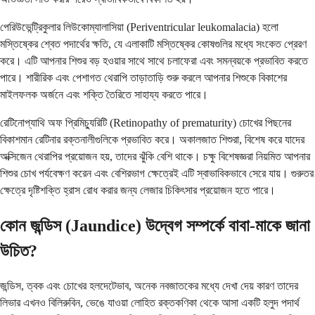
পেরিউভেন্ট্রিকুলার লিউকোম্যালাসিয়া (Periventricular leukomalacia) হলো
মস্তিষ্কের শ্বেত পদার্থের ক্ষতি, যে এলাকাটি মস্তিষ্কের কোষগুলির মধ্যে সংকেত প্রেরণ
করে। এটি আপনার শিশুর বড় হওয়ার সাথে সাথে চলাফেরা এবং সমন্বয়কে প্রভাবিত করতে
পারে। শারীরিক এবং পেশাগত থেরাপি তাড়াতাড়ি শুরু করলে আপনার শিশুকে বিকাশের
মাইলফলক অর্জনে এবং শক্তি তৈরিতে সাহায্য করতে পারে।
রেটিনোপ্যাথি অফ প্রিমিচ্যুরিটি (Retinopathy of prematurity) চোখের পিছনের
বিকাশমান রেটিনার রক্তনালীগুলিকে প্রভাবিত করে। অকালজাত শিশুরা, বিশেষ করে যাদের
অক্সিজেন থেরাপির প্রয়োজন হয়, তাদের ঝুঁকি বেশি থাকে। চক্ষু বিশেষজ্ঞরা নিয়মিত আপনার
শিশুর চোখ পর্যবেক্ষণ করেন এবং বেশিরভাগ ক্ষেত্রেই এটি স্বাভাবিকভাবে সেরে যায়। গুরুতর
ক্ষেত্রে দৃষ্টিশক্তি হ্রাস রোধ করার জন্য লেজার চিকিৎসার প্রয়োজন হতে পারে।
কোন জন্ডিস (Jaundice) উদ্বেগ সম্পর্কে বাবা-মাকে জানা
উচিত?
জন্ডিস, ত্বক এবং চোখের হলদেটেভাব, অনেক নবজাতকের মধ্যে দেখা দেয় কারণ তাদের
লিভার এখনও বিলিরুবিন, ভেঙে যাওয়া লোহিত রক্তকণিকা থেকে আসা একটি হলুদ পদার্থ