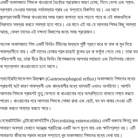
একটি অকালজাত শিশুকে খাওয়ানো ধৈর্য্যের প্রয়োজন কারণ চোষা, গিলে ফেলা এবং শ্বাস-
প্রশ্বাস নেওয়ার সমন্বয় গর্ভাবস্থার প্রায় ৩৪ সপ্তাহে বিকশিত হয়। এর আগে
জন্মগ্রহণকারী শিশুরা খাওয়ানোর সময় দ্রুত ক্লান্ত হয়ে পড়তে পারে বা এই কাজগুলিকে
নিরাপদে সমন্বয় করতে সমস্যা হতে পারে। এর মানে এই নয় যে আপনার শিশুর কিছু সমস্যা
আছে, কেবল তাদের এই দক্ষতা বিকাশের জন্য সময় প্রয়োজন।
অনেক অকালজাত শিশু একটি ফিডিং টিউবের মাধ্যমে পুষ্টি গ্রহণ করে যা নাক বা মুখ দিয়ে
পাকস্থলীতে যায়। এটি তাদের চোষার শ্রম ছাড়াই বুকের দুধ বা ফর্মুলা পেতে দেয়। তারা যত
শক্তিশালী হয়, তারা ধীরে ধীরে ফিডিং বিশেষজ্ঞদের আপনার সহায়তা এবং নির্দেশনায় বোতল
বা স্তন্যপান খাওয়ানোতে চলে আসে।
গ্যাস্ট্রোইসোফেগাল রিফ্লাক্স (Gastroesophageal reflux) অকালজাত শিশুদের মধ্যে
প্রায়শই ঘটে কারণ পাকস্থলী এবং খাদ্যনালীর মধ্যে ভালভটি এখনও অপরিণত। আপনি
আপনার শিশুকে প্রায়শই থুতু ফেলতে বা খাওয়ানোর পরে অস্বস্তিতে থাকতে লক্ষ্য করতে
পারেন। খাওয়ানোর পরে আপনার শিশুকে সোজা রাখা এবং ছোট, ঘন ঘন খাবার দেওয়া এটি
সহজ করতে সাহায্য করতে পারে।
নেক্রোটাইজিং এন্টারোকোলাইটিস (Necrotizing enterocolitis) একটি গুরুতর কিন্তু কম
সাধারণ অবস্থা যেখানে অন্ত্রের প্রাচীরের একটি অংশ ফুলে যায় এবং ক্ষতিগ্রস্ত হয়। এটি
সাধারণত জীবনের প্রথম কয়েক সপ্তাহে খুব অকালজাত শিশুদের মধ্যে দেখা যায়।