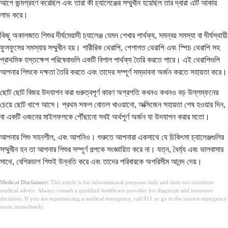
আগে জন্মগ্রহণ করেছিল এবং তারা কী চ্যালেঞ্জের সম্মুখীন হয়েছিল তার দ্বারা এটি আকার
লাভ করে।
কিছু অকালজাত শিশুর দীর্ঘমেয়াদী চ্যালেঞ্জ যেমন শেখার পার্থক্য, সমন্বয় সমস্যা বা দীর্ঘস্থায়ী
ফুসফুসের সমস্যার সম্মুখীন হয়। শারীরিক থেরাপি, পেশাগত থেরাপি এবং স্পিচ থেরাপি সহ
প্রাথমিক হস্তক্ষেপ পরিষেবাগুলি একটি বিশাল পার্থক্য তৈরি করতে পারে। এই থেরাপিগুলি
আপনার শিশুকে দক্ষতা তৈরি করতে এবং তাদের সম্পূর্ণ সম্ভাবনা অর্জন করতে সহায়তা করে।
ছোট ছোট বিজয় উদযাপন করা গুরুত্বপূর্ণ কারণ অগ্রগতি কখনও কখনও বড় উল্লম্ফনের
চেয়ে ছোট ধাপে আসে। প্রথম সফল বোতল খাওয়ানো, অক্সিজেন সহায়তা শেষ হওয়ার দিন,
বা একটি ওজনের মাইলফলকে পৌঁছানো সবই অর্থপূর্ণ অর্জন যা উদযাপন করার মতো।
আপনার শিশু সহনশীল, এবং আপনিও। শুরুতে আপনারা একসাথে যে চিকিৎসা চ্যালেঞ্জগুলির
সম্মুখীন হন তা আপনার শিশুর সম্পূর্ণ গল্পকে সংজ্ঞায়িত করে না। যত্ন, ধৈর্য্য এবং ভালবাসার
সাথে, বেশিরভাগ শিশুই উন্নতি করে এবং তাদের পরিবারকে অপরিসীম আনন্দ দেয়।
Medical Disclaimer:
This article is for informational purposes only and does not constitute
medical advice. Always consult a qualified healthcare provider for diagnosis and treatment
decisions. If you are experiencing a medical emergency, call 911 or go to the nearest emergency
room immediately.