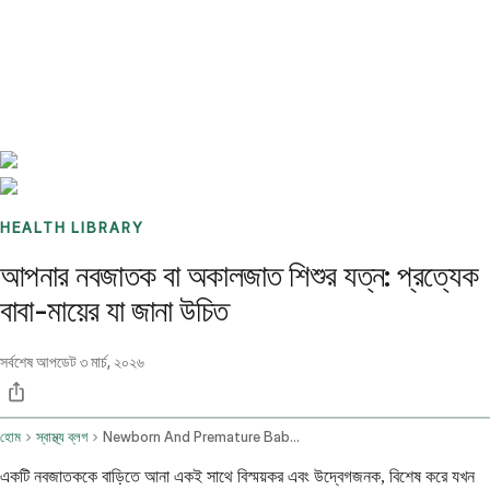
Benchmarks
Stories
FAQ
Sign up / Log in
HEALTH LIBRARY
আপনার নবজাতক বা অকালজাত শিশুর যত্ন: প্রত্যেক
বাবা-মায়ের যা জানা উচিত
সর্বশেষ আপডেট
৩ মার্চ, ২০২৬
হোম
স্বাস্থ্য ব্লগ
Newborn And Premature Baby Health Common Concerns And Care
একটি নবজাতককে বাড়িতে আনা একই সাথে বিস্ময়কর এবং উদ্বেগজনক, বিশেষ করে যখন