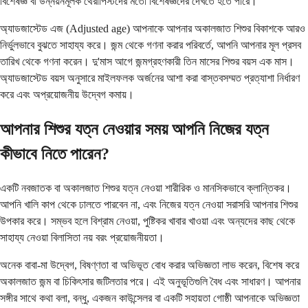
বিশেষজ্ঞ বা উন্নয়নমূলক থেরাপিস্টদের মতো বিশেষজ্ঞদের দেখতে হতে পারে।
অ্যাডজাস্টেড এজ (Adjusted age) আপনাকে আপনার অকালজাত শিশুর বিকাশকে আরও
নির্ভুলভাবে বুঝতে সাহায্য করে। জন্ম থেকে গণনা করার পরিবর্তে, আপনি আপনার মূল প্রসব
তারিখ থেকে গণনা করেন। দু'মাস আগে জন্মগ্রহণকারী তিন মাসের শিশুর বয়স এক মাস।
অ্যাডজাস্টেড বয়স অনুসারে মাইলফলক অর্জনের আশা করা বাস্তবসম্মত প্রত্যাশা নির্ধারণ
করে এবং অপ্রয়োজনীয় উদ্বেগ কমায়।
আপনার শিশুর যত্ন নেওয়ার সময় আপনি নিজের যত্ন
কীভাবে নিতে পারেন?
একটি নবজাতক বা অকালজাত শিশুর যত্ন নেওয়া শারীরিক ও মানসিকভাবে ক্লান্তিকর।
আপনি খালি কাপ থেকে ঢালতে পারবেন না, এবং নিজের যত্ন নেওয়া সরাসরি আপনার শিশুর
উপকার করে। সম্ভব হলে বিশ্রাম নেওয়া, পুষ্টিকর খাবার খাওয়া এবং অন্যদের কাছ থেকে
সাহায্য নেওয়া বিলাসিতা নয় বরং প্রয়োজনীয়তা।
অনেক বাবা-মা উদ্বেগ, বিষণ্ণতা বা অভিভূত বোধ করার অভিজ্ঞতা লাভ করেন, বিশেষ করে
অকালজাত জন্ম বা চিকিৎসার জটিলতার পরে। এই অনুভূতিগুলি বৈধ এবং সাধারণ। আপনার
সঙ্গীর সাথে কথা বলা, বন্ধু, একজন কাউন্সেলর বা একটি সহায়তা গোষ্ঠী আপনাকে অভিজ্ঞতা