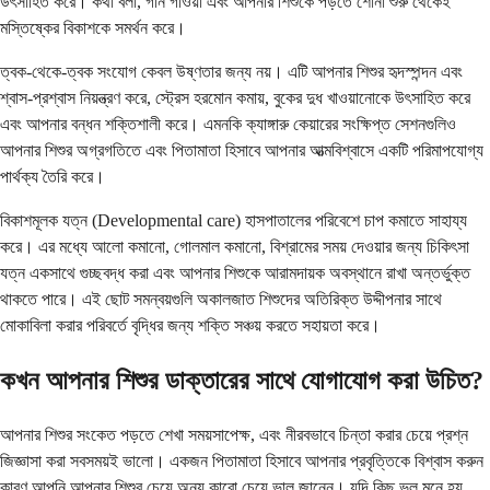
উৎসাহিত করে। কথা বলা, গান গাওয়া এবং আপনার শিশুকে পড়তে শোনা শুরু থেকেই
মস্তিষ্কের বিকাশকে সমর্থন করে।
ত্বক-থেকে-ত্বক সংযোগ কেবল উষ্ণতার জন্য নয়। এটি আপনার শিশুর হৃদস্পন্দন এবং
শ্বাস-প্রশ্বাস নিয়ন্ত্রণ করে, স্ট্রেস হরমোন কমায়, বুকের দুধ খাওয়ানোকে উৎসাহিত করে
এবং আপনার বন্ধন শক্তিশালী করে। এমনকি ক্যাঙ্গারু কেয়ারের সংক্ষিপ্ত সেশনগুলিও
আপনার শিশুর অগ্রগতিতে এবং পিতামাতা হিসাবে আপনার আত্মবিশ্বাসে একটি পরিমাপযোগ্য
পার্থক্য তৈরি করে।
বিকাশমূলক যত্ন (Developmental care) হাসপাতালের পরিবেশে চাপ কমাতে সাহায্য
করে। এর মধ্যে আলো কমানো, গোলমাল কমানো, বিশ্রামের সময় দেওয়ার জন্য চিকিৎসা
যত্ন একসাথে গুচ্ছবদ্ধ করা এবং আপনার শিশুকে আরামদায়ক অবস্থানে রাখা অন্তর্ভুক্ত
থাকতে পারে। এই ছোট সমন্বয়গুলি অকালজাত শিশুদের অতিরিক্ত উদ্দীপনার সাথে
মোকাবিলা করার পরিবর্তে বৃদ্ধির জন্য শক্তি সঞ্চয় করতে সহায়তা করে।
কখন আপনার শিশুর ডাক্তারের সাথে যোগাযোগ করা উচিত?
আপনার শিশুর সংকেত পড়তে শেখা সময়সাপেক্ষ, এবং নীরবভাবে চিন্তা করার চেয়ে প্রশ্ন
জিজ্ঞাসা করা সবসময়ই ভালো। একজন পিতামাতা হিসাবে আপনার প্রবৃত্তিকে বিশ্বাস করুন
কারণ আপনি আপনার শিশুর চেয়ে অন্য কারো চেয়ে ভাল জানেন। যদি কিছু ভুল মনে হয়,