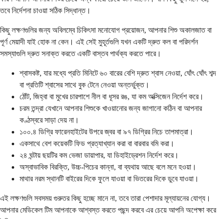
তবে নির্দেশনা চাওয়া সঠিক সিদ্ধান্ত।
কিছু লক্ষণগুলির জন্য অবিলম্বে চিকিৎসা মনোযোগ প্রয়োজন, আপনার শিশু অকালজাত বা
পূর্ণ মেয়াদী যাই হোক না কেন। এই সেই মুহূর্তগুলি যখন একটি দ্রুত কল বা পরিদর্শন
সমস্যাগুলি দ্রুত সনাক্ত করতে একটি বাস্তব পার্থক্য করতে পারে।
শ্বাসকষ্ট, যার মধ্যে প্রতি মিনিটে ৬০ বারের বেশি দ্রুত শ্বাস নেওয়া, ঘোঁৎ ঘোঁৎ শব্দ
বা প্রতিটি শ্বাসের সাথে বুক টেনে নেওয়া অন্তর্ভুক্ত।
ঠোঁট, জিহ্বা বা মুখের চারপাশে নীল বা ধূসর রঙ, যা কম অক্সিজেন নির্দেশ করে।
চরম তন্দ্রা যেখানে আপনার শিশুকে খাওয়ানোর জন্য জাগানো কঠিন বা আপনার
কণ্ঠস্বরে সাড়া দেয় না।
১০০.৪ ডিগ্রি ফারেনহাইটের উপরে জ্বর বা ৯৭ ডিগ্রির নিচে তাপমাত্রা।
একসাথে বেশ কয়েকটি ফিড প্রত্যাখ্যান করা বা বারবার বমি করা।
২৪ ঘন্টায় ছয়টির কম ভেজা ডায়াপার, যা ডিহাইড্রেশন নির্দেশ করে।
অস্বাভাবিক বিরক্তি, উচ্চ-পিচের কান্না, বা ব্যথায় আছে বলে মনে হওয়া।
মাথার নরম স্থানটি বাইরের দিকে ফুলে যাওয়া বা ভিতরের দিকে ডুবে যাওয়া।
এই লক্ষণগুলি সবসময় গুরুতর কিছু হচ্ছে মানে না, তবে তারা পেশাদার মূল্যায়নের যোগ্য।
আপনার মেডিকেল টিম আপনাকে আশ্বস্ত করতে পছন্দ করবে এর চেয়ে আপনি অপেক্ষা করে