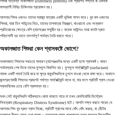
শিশুরা অত্যন্ত অকালজাত (extremely preterm) এবং প্রায়শই সপ্তাহ বা এমনকি
মাসব্যাপী নিবিড় চিকিৎসার প্রয়োজন হয়।
আপনার শিশুর ওজনও তাদের স্বাস্থ্য যাত্রায় একটি ভূমিকা পালন করে। খুব কম ওজনের
শিশুরা, যারা তিন পাউন্ডের নিচে, তাদের তাপমাত্রা নিয়ন্ত্রণ, খাওয়ানো এবং সংক্রমণ
প্রতিরোধের ক্ষেত্রে বেশি চ্যালেঞ্জের সম্মুখীন হয়। কয়েক আউন্সও তারা কতটা দ্রুত
শক্তিশালী হয় তাতে তাৎপর্যপূর্ণ পার্থক্য তৈরি করতে পারে।
অকালজাত শিশুরা কেন শ্বাসকষ্টে ভোগে?
অকালজাত শিশুদের সবচেয়ে সাধারণ চ্যালেঞ্জগুলির মধ্যে একটি হলো শ্বাসকষ্ট। কারণ
গর্ভাবস্থার শেষ দিকে তাদের ফুসফুস বিকশিত হয়। ফুসফুস সার্ফ্যাক্ট্যান্ট (surfactant)
নামক একটি পদার্থ তৈরি করে যা ক্ষুদ্র বায়ুথলিগুলিকে চুপসে যাওয়া থেকে রক্ষা করে। অকালে
জন্মগ্রহণকারী শিশুদের প্রায়শই পর্যাপ্ত সার্ফ্যাক্ট্যান্ট থাকে না, যার ফলে প্রতিটি শ্বাস নেওয়া
স্বাভাবিকের চেয়ে বেশি শ্রমসাধ্য হয়।
যখন সেই বায়ুথলিগুলি সঠিকভাবে খোলা থাকতে পারে না তখন রেসপিরেটরি ডিস্ট্রেস
সিনড্রোম (Respiratory Distress Syndrome) ঘটে। আপনি লক্ষ্য করতে পারেন যে
আপনার শিশু খুব দ্রুত শ্বাস নিচ্ছে, প্রতিটি শ্বাসের সাথে ঘোঁৎ ঘোঁৎ করছে, বা ঠোঁটের
চারপাশে নীলচে আভা দেখা যাচ্ছে। ডাক্তাররা শ্বাস-প্রশ্বাসের নলের মাধ্যমে সিন্থেটিক