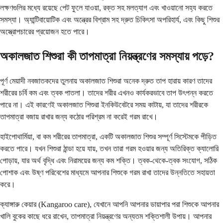
লক্ষণগুলির মধ্যে রয়েছে পেট ফুলে যাওয়া, রক্ত ​​সহ মলত্যাগ এবং খাওয়ানো সহ্য করতে
সমস্যা। অ্যান্টিবায়োটিক এবং অন্ত্রের বিশ্রাম সহ দ্রুত চিকিৎসা অপরিহার্য, এবং কিছু শিশুর
অস্ত্রোপচারের প্রয়োজন হতে পারে।
অকালজাত শিশুরা কী তাপমাত্রা নিয়ন্ত্রণের সমস্যায় পড়ে?
পূর্ণ মেয়াদী নবজাতকদের তুলনায় অকালজাত শিশুরা অনেক দ্রুত তাপ হারায় কারণ তাদের
শরীরের চর্বি কম এবং ত্বক পাতলা। তাদের শরীর এখনও কার্যকরভাবে তাপ উৎপন্ন করতে
পারে না। এই কারণেই অকালজাত শিশুরা ইনকিউবেটরে সময় কাটায়, যা তাদের শরীরকে
তাপমাত্রা বজায় রাখার জন্য কঠোর পরিশ্রম না করেই গরম রাখে।
হাইপোথার্মিয়া, বা কম শরীরের তাপমাত্রা, একটি অকালজাত শিশুর সম্পূর্ণ সিস্টেমকে পীড়িত
করতে পারে। যখন শিশুরা ঠান্ডা হয়ে যায়, তখন তারা গরম হওয়ার জন্য অতিরিক্ত ক্যালোরি
পোড়ায়, যার অর্থ বৃদ্ধি এবং নিরাময়ের জন্য কম শক্তি। ত্বক-থেকে-ত্বক সংযোগ, সঠিক
পোশাক এবং উষ্ণ পরিবেশের মাধ্যমে আপনার শিশুকে গরম রাখা তাদের উন্নতিতে সহায়তা
করে।
ক্যাঙ্গারু কেয়ার (Kangaroo care), যেখানে আপনি আপনার ডায়াপার পরা শিশুকে আপনার
খালি বুকের কাছে ধরে রাখেন, তাপমাত্রা নিয়ন্ত্রণের অন্যতম শক্তিশালী উপায়। আপনার