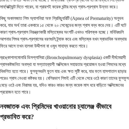
সার্ফ্যাক্ট্যান্ট দিতে পারেন, যা প্রায়শই কয়েক ঘন্টার মধ্যে শ্বাস-প্রশ্বাস উন্নত করে।
কিছু অকালজাত শিশু অ্যাপনিয়া অফ প্রিমিচ্যুরিটি (Apnea of Prematurity) অনুভব
করে, যার অর্থ তারা একবারে ১৫ থেকে ২০ সেকেন্ডের জন্য শ্বাস বন্ধ করে দেয়। এটি ঘটে
কারণ শ্বাস-প্রশ্বাস নিয়ন্ত্রণকারী মস্তিষ্কের অংশটি এখনও পরিপক্ক হচ্ছে। মনিটরগুলি
আপনার শিশুর শ্বাস-প্রশ্বাসের ধরণগুলি ট্র্যাক করে এবং মস্তিষ্ক যখন স্বাভাবিক অবস্থায়
ফিরে আসে তখন হালকা উদ্দীপনা বা ওষুধ সাহায্য করতে পারে।
ব্রঙ্কোপালমোনারি ডিসপ্লাসিয়া (Bronchopulmonary dysplasia) একটি দীর্ঘমেয়াদী
শ্বাসকষ্টজনিত অবস্থা যা সপ্তাহব্যাপী অক্সিজেন সহায়তার প্রয়োজন হওয়া শিশুদের মধ্যে
বিকশিত হতে পারে। ফুসফুসগুলি ফুলে যায় এবং ক্ষত সৃষ্টি করে, যার ফলে হাসপাতাল ছাড়ার
পরেও শ্বাস নেওয়া কষ্টকর হয়। বেশিরভাগ শিশুই এটি থেকে সেরে ওঠে কারণ তাদের ফুসফুস
বেড়ে ওঠে এবং নিরাময় হয়, যদিও কারও কারও জন্য কয়েক মাস ধরে বাড়িতে অক্সিজেনের
প্রয়োজন হতে পারে।
নবজাতক এবং প্রিমিদের খাওয়ানোর চ্যালেঞ্জ কীভাবে
প্রভাবিত করে?