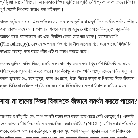
প্রক্রিয়া করতে শিখছে। অকালজাত শিশুরা জন্ডিসের প্রতি বেশি প্রবণ কারণ তাদের লিভার
পূর্ণ মেয়াদী শিশুদের চেয়েও কম পরিপক্ক।
হালকা জন্ডিস সাধারণ এবং ক্ষতিকর নয়, সাধারণত তৃতীয় বা চতুর্থ দিনে সর্বোচ্চ পর্যায়ে পৌঁছায়
এবং তারপর কমে যায়। আপনার শিশুকে সামান্য হলুদ দেখাতে পারে কিন্তু সে স্বাভাবিক
আচরণ করে, ভালোভাবে খায় এবং নিয়মিত ভেজা ডায়াপার থাকে। ফটোরথেরাপি
(Phototherapy), যেখানে আপনার শিশু বিশেষ নীল আলোর নিচে শুয়ে থাকে, বিলিরুবিন
ভাঙতে সাহায্য করে যাতে শরীর এটি অপসারণ করতে পারে।
গুরুতর জন্ডিস, যদিও বিরল, জরুরি মনোযোগ প্রয়োজন কারণ খুব বেশি বিলিরুবিনের মাত্রা
মস্তিষ্ককে প্রভাবিত করতে পারে। সতর্কতামূলক লক্ষণগুলির মধ্যে রয়েছে গভীর হলুদ বা
কমলা ত্বকের রঙ, চরম তন্দ্রা, দুর্বল খাওয়ানো, উচ্চ-পিচের কান্না বা পিছনের দিকে বাঁকানো।
দ্রুত চিকিৎসা জটিলতা প্রতিরোধ করে এবং বিলিরুবিনের মাত্রা নিরাপদে কমিয়ে আনে।
বাবা-মা তাদের শিশুর বিকাশকে কীভাবে সমর্থন করতে পারেন?
আপনার উপস্থিতি এবং স্পর্শ আপনি যতটা মনে করেন তার চেয়ে বেশি গুরুত্বপূর্ণ। এমনকি
যখন আপনার শিশু নিওন্যাটাল ইনটেনসিভ কেয়ার ইউনিটে (NICU) মেশিন দ্বারা পরিবেষ্টিত
থাকে, তখনও আপনার কণ্ঠস্বর, গন্ধ এবং মৃদু স্পর্শ সান্ত্বনা প্রদান করে এবং নিরাময়কে