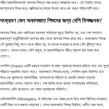
শরীর স্বাভাবিকভাবেই আপনার শিশুকে গরম রাখতে সামঞ্জস্য করে। এই নৈকট্য তাদের
হৃদস্পন্দনকে স্থির করে, অক্সিজেনের মাত্রা উন্নত করে এবং বন্ধন শক্তিশালী করে।
সংক্রমণ কেন অকালজাত শিশুদের জন্য বেশি বিপজ্জনক?
আপনার শিশুর রোগ প্রতিরোধ ব্যবস্থা গর্ভাবস্থা জুড়ে বিকশিত হয়, এবং শেষ সপ্তাহে
গুরুত্বপূর্ণ অ্যান্টিবডিগুলি আপনার কাছ থেকে আপনার শিশুর কাছে যায়। অকালজাত শিশুরা
এই সুরক্ষার কিছু অংশ থেকে বঞ্চিত হয়, যা তাদের সংক্রমণের জন্য বেশি ঝুঁকিপূর্ণ করে
তোলে। তাদের ত্বকও বেশি নাজুক, যা ব্যাকটেরিয়াকে শরীরে প্রবেশ করা সহজ করে
তোলে।
সেপসিস (Sepsis) একটি গুরুতর সংক্রমণ যা রক্ত ​​প্রবাহের মাধ্যমে ছড়িয়ে পড়ে এবং পুরো
শরীরকে প্রভাবিত করতে পারে। অকালজাত শিশুদের মধ্যে, সেপসিস দ্রুত বিকশিত হতে
পারে এবং জন্মপথের ব্যাকটেরিয়া, হাসপাতালের পরিবেশ বা এমনকি সাধারণ ত্বকের
ব্যাকটেরিয়া থেকেও আসতে পারে। লক্ষণগুলির মধ্যে রয়েছে তাপমাত্রার অস্থিরতা,
অলসতা, দুর্বল খাওয়ানো এবং শ্বাস-প্রশ্বাসের পরিবর্তন।
মেনিনজাইটিস (Meningitis), যা মস্তিষ্ক এবং মেরুদণ্ডকে ঘিরে থাকা ঝিল্লির সংক্রমণ,
একটি বিরল তবে গুরুতর সম্ভাবনা। যেসব অকালজাত শিশুরা বিরক্তি, স্ফীত নরম স্থান,