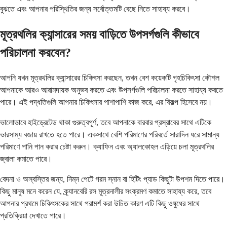
বুঝতে এবং আপনার পরিস্থিতির জন্য সর্বোত্তমটি বেছে নিতে সাহায্য করবে।
মূত্রথলির ক্যান্সারের সময় বাড়িতে উপসর্গগুলি কীভাবে
পরিচালনা করবেন?
আপনি যখন মূত্রথলির ক্যান্সারের চিকিৎসা করছেন, তখন বেশ কয়েকটি গৃহচিকিৎসা কৌশল
আপনাকে আরও আরামদায়ক অনুভব করতে এবং উপসর্গগুলি পরিচালনা করতে সাহায্য করতে
পারে। এই পদ্ধতিগুলি আপনার চিকিৎসার পাশাপাশি কাজ করে, এর বিকল্প হিসেবে নয়।
ভালোভাবে হাইড্রেটেড থাকা গুরুত্বপূর্ণ, তবে আপনাকে বারবার প্রস্রাবের সাথে এটিকে
ভারসাম্য বজায় রাখতে হতে পারে। একসাথে বেশি পরিমাণের পরিবর্তে সারাদিন ধরে সামান্য
পরিমাণে পানি পান করার চেষ্টা করুন। ক্যাফিন এবং অ্যালকোহল এড়িয়ে চলা মূত্রথলির
জ্বালা কমাতে পারে।
বেদনা ও অস্বস্তির জন্য, নিম্ন পেটে গরম স্নান বা হিটিং প্যাড কিছুটা উপশম দিতে পারে।
কিছু মানুষ মনে করেন যে, ক্র্যানবেরি রস মূত্রনালীর সংক্রমণ কমাতে সাহায্য করে, তবে
আপনার প্রথমে চিকিৎসকের সাথে পরামর্শ করা উচিত কারণ এটি কিছু ওষুধের সাথে
প্রতিক্রিয়া দেখাতে পারে।