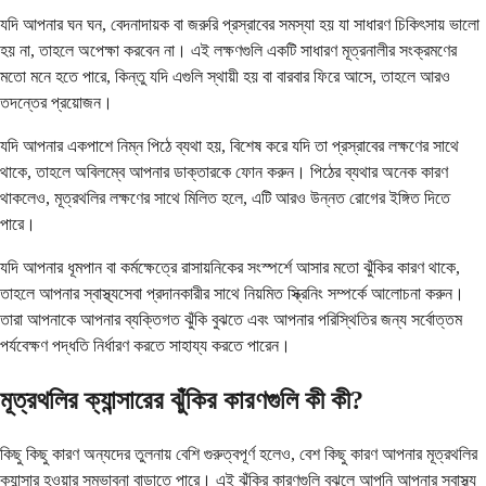
যদি আপনার ঘন ঘন, বেদনাদায়ক বা জরুরি প্রস্রাবের সমস্যা হয় যা সাধারণ চিকিৎসায় ভালো
হয় না, তাহলে অপেক্ষা করবেন না। এই লক্ষণগুলি একটি সাধারণ মূত্রনালীর সংক্রমণের
মতো মনে হতে পারে, কিন্তু যদি এগুলি স্থায়ী হয় বা বারবার ফিরে আসে, তাহলে আরও
তদন্তের প্রয়োজন।
যদি আপনার একপাশে নিম্ন পিঠে ব্যথা হয়, বিশেষ করে যদি তা প্রস্রাবের লক্ষণের সাথে
থাকে, তাহলে অবিলম্বে আপনার ডাক্তারকে ফোন করুন। পিঠের ব্যথার অনেক কারণ
থাকলেও, মূত্রথলির লক্ষণের সাথে মিলিত হলে, এটি আরও উন্নত রোগের ইঙ্গিত দিতে
পারে।
যদি আপনার ধূমপান বা কর্মক্ষেত্রে রাসায়নিকের সংস্পর্শে আসার মতো ঝুঁকির কারণ থাকে,
তাহলে আপনার স্বাস্থ্যসেবা প্রদানকারীর সাথে নিয়মিত স্ক্রিনিং সম্পর্কে আলোচনা করুন।
তারা আপনাকে আপনার ব্যক্তিগত ঝুঁকি বুঝতে এবং আপনার পরিস্থিতির জন্য সর্বোত্তম
পর্যবেক্ষণ পদ্ধতি নির্ধারণ করতে সাহায্য করতে পারেন।
মূত্রথলির ক্যান্সারের ঝুঁকির কারণগুলি কী কী?
কিছু কিছু কারণ অন্যদের তুলনায় বেশি গুরুত্বপূর্ণ হলেও, বেশ কিছু কারণ আপনার মূত্রথলির
ক্যান্সার হওয়ার সম্ভাবনা বাড়াতে পারে। এই ঝুঁকির কারণগুলি বুঝলে আপনি আপনার স্বাস্থ্য