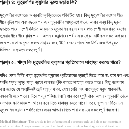
প্রশ্ন ৪: মূত্রথলির ক্যান্সার দ্রুত ছড়ায় কি?
মূত্রথলির ক্যান্সারের অগ্রগতি ব্যক্তিভেদে পরিবর্তিত হয়। কিছু মূত্রথলির ক্যান্সার ধীরে
ধীরে বৃদ্ধি পায় এবং বছরের পর বছর মূত্রথলির আস্তরণে থাকে, আবার অন্য কিছু দ্রুত
ছড়াতে পারে। পেশীবহির্ভূত আক্রান্ত মূত্রথলির ক্যান্সার সাধারণত পেশী আক্রান্ত ধরণের
তুলনায় ধীরে ধীরে বৃদ্ধি পায়। আপনার ক্যান্সারের পর্যায় এবং গ্রেড এটি কত দ্রুত অগ্রসর
হতে পারে তা অনুমান করতে সাহায্য করে, यার জন্য প্রাথমিক নির্ণয় এবং উপযুক্ত
চিকিৎসা অত্যন্ত গুরুত্বপূর্ণ।
প্রশ্ন ৫: খাদ্য কি মূত্রথলির ক্যান্সার প্রতিরোধে সাহায্য করতে পারে?
যদিও কোন নির্দিষ্ট খাদ্য মূত্রথলির ক্যান্সার প্রতিরোধের গ্যারান্টি দিতে পারে না, তবে ফল এবং
সবজি সমৃদ্ধ সুস্থ খাদ্য গ্রহণ আপনার ঝুঁকি কমাতে সাহায্য করতে পারে। কিছু গবেষণায়
বলা হয়েছে যে অ্যান্টিঅক্সিডেন্ট সমৃদ্ধ খাবার, যেমন বেরি এবং পাতাযুক্ত সবুজ শাকসবজি,
রক্ষাকারী হতে পারে। দিনে প্রচুর পরিমাণে পানি পান করে সুপুষ্ট থাকা আপনার মূত্রথলি থেকে
সম্ভাব্য ক্ষতিকারক পদার্থ বের করে দিতে সাহায্য করতে পারে। তবে, ধূমপান এড়িয়ে চলা
মূত্রথলির ক্যান্সার প্রতিরোধের জন্য আপনার নিতে পারা সবচেয়ে গুরুত্বপূর্ণ পদক্ষেপ।
Medical Disclaimer:
This article is for informational purposes only and does not constitute
medical advice. Always consult a qualified healthcare provider for diagnosis and treatment