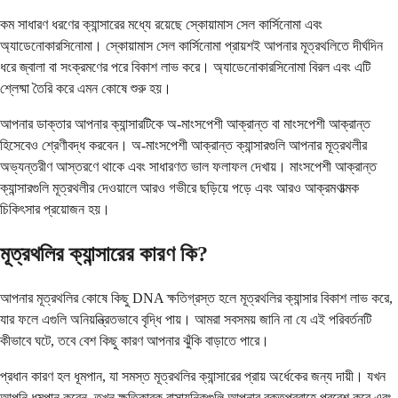
কম সাধারণ ধরণের ক্যান্সারের মধ্যে রয়েছে স্কোয়ামাস সেল কার্সিনোমা এবং
অ্যাডেনোকারসিনোমা। স্কোয়ামাস সেল কার্সিনোমা প্রায়শই আপনার মূত্রথলিতে দীর্ঘদিন
ধরে জ্বালা বা সংক্রমণের পরে বিকাশ লাভ করে। অ্যাডেনোকারসিনোমা বিরল এবং এটি
শ্লেষ্মা তৈরি করে এমন কোষে শুরু হয়।
আপনার ডাক্তার আপনার ক্যান্সারটিকে অ-মাংসপেশী আক্রান্ত বা মাংসপেশী আক্রান্ত
হিসেবেও শ্রেণীবদ্ধ করবেন। অ-মাংসপেশী আক্রান্ত ক্যান্সারগুলি আপনার মূত্রথলীর
অভ্যন্তরীণ আস্তরণে থাকে এবং সাধারণত ভাল ফলাফল দেখায়। মাংসপেশী আক্রান্ত
ক্যান্সারগুলি মূত্রথলীর দেওয়ালে আরও গভীরে ছড়িয়ে পড়ে এবং আরও আক্রমণাত্মক
চিকিৎসার প্রয়োজন হয়।
মূত্রথলির ক্যান্সারের কারণ কি?
আপনার মূত্রথলির কোষে কিছু DNA ক্ষতিগ্রস্ত হলে মূত্রথলির ক্যান্সার বিকাশ লাভ করে,
যার ফলে এগুলি অনিয়ন্ত্রিতভাবে বৃদ্ধি পায়। আমরা সবসময় জানি না যে এই পরিবর্তনটি
কীভাবে ঘটে, তবে বেশ কিছু কারণ আপনার ঝুঁকি বাড়াতে পারে।
প্রধান কারণ হল ধূমপান, যা সমস্ত মূত্রথলির ক্যান্সারের প্রায় অর্ধেকের জন্য দায়ী। যখন
আপনি ধূমপান করেন, তখন ক্ষতিকারক রাসায়নিকগুলি আপনার রক্তপ্রবাহে প্রবেশ করে এবং