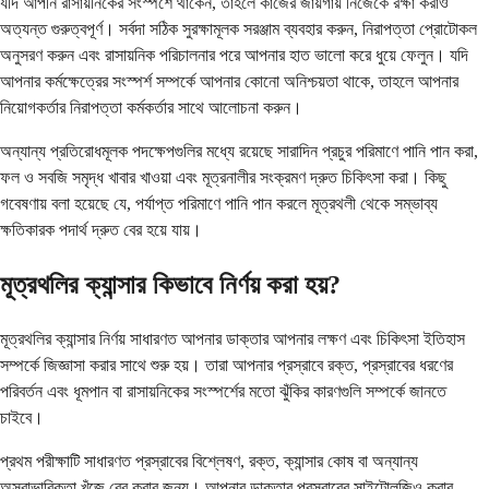
যদি আপনি রাসায়নিকের সংস্পর্শে থাকেন, তাহলে কাজের জায়গায় নিজেকে রক্ষা করাও
অত্যন্ত গুরুত্বপূর্ণ। সর্বদা সঠিক সুরক্ষামূলক সরঞ্জাম ব্যবহার করুন, নিরাপত্তা প্রোটোকল
অনুসরণ করুন এবং রাসায়নিক পরিচালনার পরে আপনার হাত ভালো করে ধুয়ে ফেলুন। যদি
আপনার কর্মক্ষেত্রের সংস্পর্শ সম্পর্কে আপনার কোনো অনিশ্চয়তা থাকে, তাহলে আপনার
নিয়োগকর্তার নিরাপত্তা কর্মকর্তার সাথে আলোচনা করুন।
অন্যান্য প্রতিরোধমূলক পদক্ষেপগুলির মধ্যে রয়েছে সারাদিন প্রচুর পরিমাণে পানি পান করা,
ফল ও সবজি সমৃদ্ধ খাবার খাওয়া এবং মূত্রনালীর সংক্রমণ দ্রুত চিকিৎসা করা। কিছু
গবেষণায় বলা হয়েছে যে, পর্যাপ্ত পরিমাণে পানি পান করলে মূত্রথলী থেকে সম্ভাব্য
ক্ষতিকারক পদার্থ দ্রুত বের হয়ে যায়।
মূত্রথলির ক্যান্সার কিভাবে নির্ণয় করা হয়?
মূত্রথলির ক্যান্সার নির্ণয় সাধারণত আপনার ডাক্তার আপনার লক্ষণ এবং চিকিৎসা ইতিহাস
সম্পর্কে জিজ্ঞাসা করার সাথে শুরু হয়। তারা আপনার প্রস্রাবে রক্ত, প্রস্রাবের ধরণের
পরিবর্তন এবং ধূমপান বা রাসায়নিকের সংস্পর্শের মতো ঝুঁকির কারণগুলি সম্পর্কে জানতে
চাইবে।
প্রথম পরীক্ষাটি সাধারণত প্রস্রাবের বিশ্লেষণ, রক্ত, ক্যান্সার কোষ বা অন্যান্য
অস্বাভাবিকতা খুঁজে বের করার জন্য। আপনার ডাক্তার প্রস্রাবের সাইটোলজিও করার