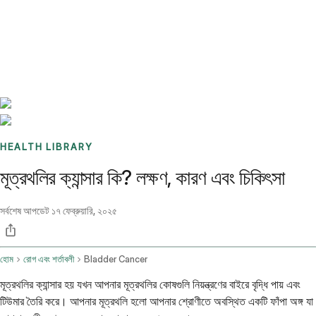
Benchmarks
Stories
FAQ
Sign up / Log in
HEALTH LIBRARY
মূত্রথলির ক্যান্সার কি? লক্ষণ, কারণ এবং চিকিৎসা
সর্বশেষ আপডেট
১৭ ফেব্রুয়ারি, ২০২৫
হোম
রোগ এবং শর্তাবলী
Bladder Cancer
মূত্রথলির ক্যান্সার হয় যখন আপনার মূত্রথলির কোষগুলি নিয়ন্ত্রণের বাইরে বৃদ্ধি পায় এবং
টিউমার তৈরি করে। আপনার মূত্রথলি হলো আপনার শ্রোণীতে অবস্থিত একটি ফাঁপা অঙ্গ যা