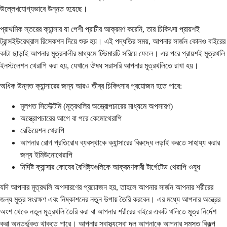
উল্লেখযোগ্যভাবে উন্নত হয়েছে।
প্রাথমিক স্তরের ক্যান্সার যা পেশী প্রাচীর আক্রমণ করেনি, তার চিকিৎসা প্রায়শই
ট্রান্সইউরেথ্রাল রিসেকশন দিয়ে শুরু হয়। এই পদ্ধতির সময়, আপনার সার্জন কোনও বাইরের
কাটা ছাড়াই আপনার মূত্রনালীর মাধ্যমে টিউমারটি সরিয়ে ফেলে। এর পরে প্রায়শই মূত্রথলি
ইনস্টলেশন থেরাপি করা হয়, যেখানে ঔষধ সরাসরি আপনার মূত্রথলিতে রাখা হয়।
অধিক উন্নত ক্যান্সারের জন্য আরও তীব্র চিকিৎসার প্রয়োজন হতে পারে:
মূলগত সিস্টেক্টমি (মূত্রথলির অস্ত্রোপচারের মাধ্যমে অপসারণ)
অস্ত্রোপচারের আগে বা পরে কেমোথেরাপি
রেডিয়েশন থেরাপি
আপনার রোগ প্রতিরোধ ব্যবস্থাকে ক্যান্সারের বিরুদ্ধে লড়াই করতে সাহায্য করার
জন্য ইমিউনোথেরাপি
নির্দিষ্ট ক্যান্সার কোষের বৈশিষ্ট্যগুলিকে আক্রমণকারী টার্গেটেড থেরাপি ওষুধ
যদি আপনার মূত্রথলি অপসারণের প্রয়োজন হয়, তাহলে আপনার সার্জন আপনার শরীরের
জন্য মূত্র সংরক্ষণ এবং নিষ্কাশনের নতুন উপায় তৈরি করবেন। এর মধ্যে আপনার অন্ত্রের
অংশ থেকে নতুন মূত্রথলি তৈরি করা বা আপনার শরীরের বাইরে একটি থলিতে মূত্র নির্দেশ
করা অন্তর্ভুক্ত থাকতে পারে। আপনার স্বাস্থ্যসেবা দল আপনাকে আপনার সমস্ত বিকল্প