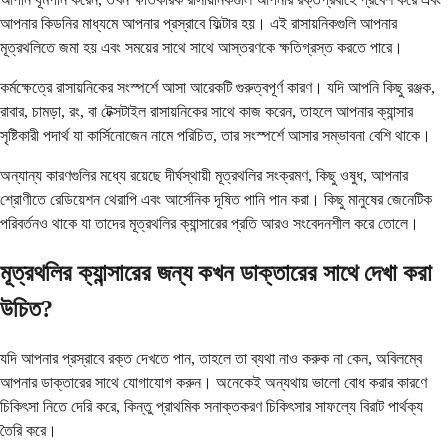
আপনার কিডনির মাধ্যমে আপনার প্রস্রাবে ফিল্টার হয়। এই রাসায়নিকগুলি আপনার
মূত্রথলিতে জমা হয় এবং সময়ের সাথে সাথে আস্তরণকে ক্ষতিগ্রস্ত করতে পারে।
কর্মক্ষেত্রে রাসায়নিকের সংস্পর্শে আসা আরেকটি গুরুত্বপূর্ণ কারণ। যদি আপনি কিছু রঞ্জক,
রাবার, চামড়া, রং, বা টেক্সটাইল রাসায়নিকের সাথে কাজ করেন, তাহলে আপনার ক্যান্সার
সৃষ্টিকারী পদার্থ যা কার্সিনোজেন নামে পরিচিত, তার সংস্পর্শে আসার সম্ভাবনা বেশি থাকে।
অন্যান্য কারণগুলির মধ্যে রয়েছে দীর্ঘস্থায়ী মূত্রথলির সংক্রমণ, কিছু ওষুধ, আপনার
শ্রোণীতে রেডিয়েশন থেরাপি এবং আর্সেনিক দূষিত পানি পান করা। কিছু মানুষের জেনেটিক
পরিবর্তনও থাকে যা তাদের মূত্রথলির ক্যান্সারের প্রতি আরও সংবেদনশীল করে তোলে।
মূত্রথলির ক্যান্সারের জন্য কখন ডাক্তারের সাথে দেখা করা
উচিত?
যদি আপনার প্রস্রাবে রক্ত দেখতে পান, তাহলে তা ব্যথা নাও করুক না কেন, অবিলম্বে
আপনার ডাক্তারের সাথে যোগাযোগ করুন। অনেকেই অন্যথায় ভালো বোধ করার কারণে
চিকিৎসা নিতে দেরি করে, কিন্তু প্রাথমিক সনাক্তকরণ চিকিৎসার সাফল্যে বিরাট পার্থক্য
তৈরি করে।