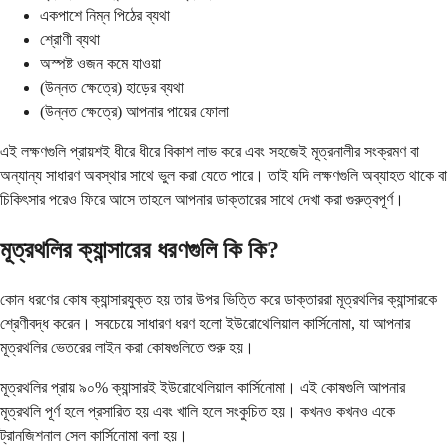
একপাশে নিম্ন পিঠের ব্যথা
শ্রোণী ব্যথা
অস্পষ্ট ওজন কমে যাওয়া
(উন্নত ক্ষেত্রে) হাড়ের ব্যথা
(উন্নত ক্ষেত্রে) আপনার পায়ের ফোলা
এই লক্ষণগুলি প্রায়শই ধীরে ধীরে বিকাশ লাভ করে এবং সহজেই মূত্রনালীর সংক্রমণ বা
অন্যান্য সাধারণ অবস্থার সাথে ভুল করা যেতে পারে। তাই যদি লক্ষণগুলি অব্যাহত থাকে বা
চিকিৎসার পরেও ফিরে আসে তাহলে আপনার ডাক্তারের সাথে দেখা করা গুরুত্বপূর্ণ।
মূত্রথলির ক্যান্সারের ধরণগুলি কি কি?
কোন ধরণের কোষ ক্যান্সারযুক্ত হয় তার উপর ভিত্তি করে ডাক্তাররা মূত্রথলির ক্যান্সারকে
শ্রেণীবদ্ধ করেন। সবচেয়ে সাধারণ ধরণ হলো ইউরোথেলিয়াল কার্সিনোমা, যা আপনার
মূত্রথলির ভেতরের লাইন করা কোষগুলিতে শুরু হয়।
মূত্রথলির প্রায় ৯০% ক্যান্সারই ইউরোথেলিয়াল কার্সিনোমা। এই কোষগুলি আপনার
মূত্রথলি পূর্ণ হলে প্রসারিত হয় এবং খালি হলে সংকুচিত হয়। কখনও কখনও একে
ট্রানজিশনাল সেল কার্সিনোমা বলা হয়।