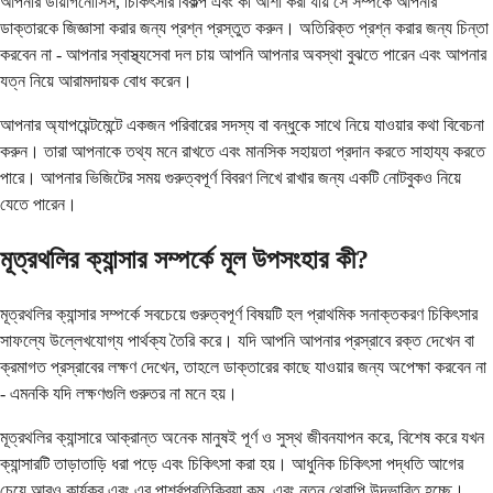
আপনার ডায়াগনোসিস, চিকিৎসার বিকল্প এবং কী আশা করা যায় সে সম্পর্কে আপনার
ডাক্তারকে জিজ্ঞাসা করার জন্য প্রশ্ন প্রস্তুত করুন। অতিরিক্ত প্রশ্ন করার জন্য চিন্তা
করবেন না - আপনার স্বাস্থ্যসেবা দল চায় আপনি আপনার অবস্থা বুঝতে পারেন এবং আপনার
যত্ন নিয়ে আরামদায়ক বোধ করেন।
আপনার অ্যাপয়েন্টমেন্টে একজন পরিবারের সদস্য বা বন্ধুকে সাথে নিয়ে যাওয়ার কথা বিবেচনা
করুন। তারা আপনাকে তথ্য মনে রাখতে এবং মানসিক সহায়তা প্রদান করতে সাহায্য করতে
পারে। আপনার ভিজিটের সময় গুরুত্বপূর্ণ বিবরণ লিখে রাখার জন্য একটি নোটবুকও নিয়ে
যেতে পারেন।
মূত্রথলির ক্যান্সার সম্পর্কে মূল উপসংহার কী?
মূত্রথলির ক্যান্সার সম্পর্কে সবচেয়ে গুরুত্বপূর্ণ বিষয়টি হল প্রাথমিক সনাক্তকরণ চিকিৎসার
সাফল্যে উল্লেখযোগ্য পার্থক্য তৈরি করে। যদি আপনি আপনার প্রস্রাবে রক্ত ​​দেখেন বা
ক্রমাগত প্রস্রাবের লক্ষণ দেখেন, তাহলে ডাক্তারের কাছে যাওয়ার জন্য অপেক্ষা করবেন না
- এমনকি যদি লক্ষণগুলি গুরুতর না মনে হয়।
মূত্রথলির ক্যান্সারে আক্রান্ত অনেক মানুষই পূর্ণ ও সুস্থ জীবনযাপন করে, বিশেষ করে যখন
ক্যান্সারটি তাড়াতাড়ি ধরা পড়ে এবং চিকিৎসা করা হয়। আধুনিক চিকিৎসা পদ্ধতি আগের
চেয়ে আরও কার্যকর এবং এর পার্শ্বপ্রতিক্রিয়া কম, এবং নতুন থেরাপি উদ্ভাবিত হচ্ছে।