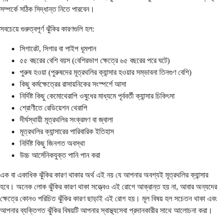
সম্পর্কে সঠিক সিদ্ধান্ত নিতে পারবেন।
সবচেয়ে গুরুত্বপূর্ণ ঝুঁকির কারণগুলি হল:
সিগারেট, সিগার বা পাইপ ধূমপান
৫৫ বছরের বেশি বয়স (বেশিরভাগ ক্ষেত্রে ৬৫ বছরের পরে ঘটে)
পুরুষ হওয়া (পুরুষদের মূত্রথলির ক্যান্সার হওয়ার সম্ভাবনা তিনগুণ বেশি)
কিছু কর্মক্ষেত্রের রাসায়নিকের সংস্পর্শে আসা
নির্দিষ্ট কিছু কেমোথেরাপি ওষুধের মাধ্যমে পূর্ববর্তী ক্যান্সার চিকিৎসা
শ্রোণীতে রেডিয়েশন থেরাপি
দীর্ঘস্থায়ী মূত্রথলির সংক্রমণ বা জ্বালা
মূত্রথলির ক্যান্সারের পারিবারিক ইতিহাস
নির্দিষ্ট কিছু জিনগত অবস্থা
উচ্চ আর্সেনিকযুক্ত পানি পান করা
এক বা একাধিক ঝুঁকির কারণ থাকার অর্থ এই নয় যে আপনার অবশ্যই মূত্রথলির ক্যান্সার
হবে। অনেক লোক ঝুঁকির কারণ থাকা সত্ত্বেও এই রোগে আক্রান্ত হয় না, আবার অন্যদের
ক্ষেত্রে কোনও পরিচিত ঝুঁকির কারণ ছাড়াই এই রোগ হয়। মূল বিষয় হল সচেতন থাকা এবং
আপনার ব্যক্তিগত ঝুঁকির বিষয়টি আপনার স্বাস্থ্যসেবা প্রদানকারীর সাথে আলোচনা করা।