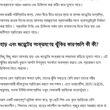
সংক্রমণকে আরও গুরুতর এবং চিকিৎসা করা কঠিন করে তুলতে পারে।
কম জরুরী পরিস্থিতির জন্য, যেমন ধীরে ধীরে হাড়ের ব্যথা বা হালকা জয়েন্টের অস্বস্তি,
আপনার কয়েক দিনের মধ্যে আপনার স্বাস্থ্যসেবা প্রদানকারীর সাথে অ্যাপয়েন্টমেন্ট নির্ধারণ
করা উচিত। প্রাথমিক নির্ণয় এবং চিকিৎসা সর্বদা ভাল ফলাফলের দিকে নিয়ে যায় এবং
জটিলতা প্রতিরোধ করতে পারে।
হাড় এবং জয়েন্টের সংক্রমণের ঝুঁকির কারণগুলি কী কী?
কিছু কিছু কারণ আপনার হাড় এবং জয়েন্টের সংক্রমণের সম্ভাবনা বাড়িয়ে তুলতে পারে। এই
ঝুঁকির কারণগুলি বুঝলে আপনি উপযুক্ত সতর্কতা অবলম্বন করতে এবং প্রয়োজন হলে
চিকিৎসা নিতে পারবেন।
যাদের রোগ প্রতিরোধ ক্ষমতা দুর্বল, তাদের ঝুঁকি সবচেয়ে বেশি কারণ তাদের শরীর
আক্রমণকারী জীবাণুদের প্রতিরোধ করতে কম সক্ষম। এতে ডায়াবেটিস, HIV/AIDS,
ক্যান্সার, অথবা ইমিউনোসাপ্রেসিভ ওষুধ সেবনকারী ব্যক্তিরা অন্তর্ভুক্ত।
বয়স একটি গুরুত্বপূর্ণ ভূমিকা পালন করে, খুব ছোট শিশু এবং বৃদ্ধ ব্যক্তিরা বেশি
সংবেদনশীল। শিশুদের ক্ষেত্রে, হাড়ের বর্ধনশীল অংশগুলিতে প্রচুর রক্ত ​​সরবরাহ থাকে যা