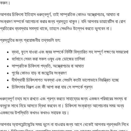
করুন।
আপনার চিকিৎসা ইতিহাস গুরুত্বপূর্ণ, তাই সাম্প্রতিক কোনও অস্ত্রোপচার, আঘাত বা
সংক্রমণ সম্পর্কে আলোচনা করার জন্য প্রস্তুত থাকুন। যদি আপনার ডায়াবেটিস বা রোগ
প্রতিরোধ ব্যবস্থার সমস্যা থাকে, তাহলে সেগুলিও উল্লেখ করতে ভুলবেন না।
প্রস্তুতির জন্য প্রয়োজনীয় তথ্যগুলি হল:
ব্যথা, ফুলে যাওয়া এবং জ্বর সম্পর্কে নির্দিষ্ট বিস্তারিত সহ সম্পূর্ণ লক্ষণের সময়রেখা
বর্তমানে সেবন করা সকল ওষুধ এবং ডোজের তালিকা
সাম্প্রতিক চিকিৎসা পদ্ধতি, অস্ত্রোপচার বা আঘাত
পূর্বের কোনও হাড় বা জয়েন্টের সংক্রমণ
দীর্ঘস্থায়ী চিকিৎসাগত অবস্থা এবং সেগুলি কতটা ভালোভাবে নিয়ন্ত্রিত হচ্ছে
চিকিৎসার বিকল্প এবং কী আশা করা যায় সে সম্পর্কে প্রশ্ন
গুরুত্বপূর্ণ তথ্য মনে রাখতে এবং প্রশ্ন করতে সাহায্যের জন্য একজন পরিবারের সদস্য বা
বন্ধুকে সাথে নিয়ে আসতে দ্বিধা করবেন না। চিকিৎসা সংক্রান্ত আলোচনার সময় অন্য
একজনের উপস্থিতি কখনও কখনও সহায়ক হয়।
আপনার অ্যাপয়েন্টমেন্টের সময় ভুলে না যাওয়ার জন্য আগে থেকেই আপনার প্রশ্নগুলি লিখে