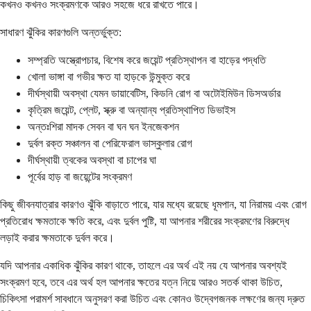
কখনও কখনও সংক্রমণকে আরও সহজে ধরে রাখতে পারে।
সাধারণ ঝুঁকির কারণগুলি অন্তর্ভুক্ত:
সম্প্রতি অস্ত্রোপচার, বিশেষ করে জয়েন্ট প্রতিস্থাপন বা হাড়ের পদ্ধতি
খোলা ভাঙ্গা বা গভীর ক্ষত যা হাড়কে উন্মুক্ত করে
দীর্ঘস্থায়ী অবস্থা যেমন ডায়াবেটিস, কিডনি রোগ বা অটোইমিউন ডিসঅর্ডার
কৃত্রিম জয়েন্ট, প্লেট, স্ক্রু বা অন্যান্য প্রতিস্থাপিত ডিভাইস
অন্তঃশিরা মাদক সেবন বা ঘন ঘন ইনজেকশন
দুর্বল রক্ত ​​সঞ্চালন বা পেরিফেরাল ভাস্কুলার রোগ
দীর্ঘস্থায়ী ত্বকের অবস্থা বা চাপের ঘা
পূর্বের হাড় বা জয়েন্টের সংক্রমণ
কিছু জীবনযাত্রার কারণও ঝুঁকি বাড়াতে পারে, যার মধ্যে রয়েছে ধূমপান, যা নিরাময় এবং রোগ
প্রতিরোধ ক্ষমতাকে ক্ষতি করে, এবং দুর্বল পুষ্টি, যা আপনার শরীরের সংক্রমণের বিরুদ্ধে
লড়াই করার ক্ষমতাকে দুর্বল করে।
যদি আপনার একাধিক ঝুঁকির কারণ থাকে, তাহলে এর অর্থ এই নয় যে আপনার অবশ্যই
সংক্রমণ হবে, তবে এর অর্থ হল আপনার ক্ষতের যত্ন নিয়ে আরও সতর্ক থাকা উচিত,
চিকিৎসা পরামর্শ সাবধানে অনুসরণ করা উচিত এবং কোনও উদ্বেগজনক লক্ষণের জন্য দ্রুত