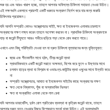
শুরু হয় এবং আরও খারাপ হচ্ছে, তাহলে আপনার অবিলম্বে চিকিৎসা সহায়তা নেওয়া উচিত।
এই লক্ষণগুলি একসাথে প্রায়শই একটি গুরুতর সংক্রমণ নির্দেশ করে যার জন্য জরুরি
চিকিৎসার প্রয়োজন।
যদি আপনি সম্প্রতি কোনও অস্ত্রোপচার সাইট, ক্ষত বা ইনজেকশন এলাকার চারপাশে
সংক্রমণের লক্ষণ লক্ষ্য করেন তাহলে অপেক্ষা করবেন না। প্রাথমিক চিকিৎসা সংক্রমণকে
হাড় বা জয়েন্ট টিস্যুতে আরও গভীরে ছড়িয়ে পড়া থেকে রোধ করতে পারে।
এখানে এমন কিছু পরিস্থিতি দেওয়া হল যা দ্রুত চিকিৎসা মূল্যায়নের জন্য যুক্তিযুক্ত:
জ্বর এবং শীতকালীন সাথে হঠাৎ, তীব্র জয়েন্ট ব্যথা
স্বাভাবিকভাবে একটি জয়েন্ট সরাতে অক্ষমতা, বিশেষ করে ফুলে ও উষ্ণতার সাথে
চলমান হাড়ের ব্যথা যা বিশ্রাম বা ওভার-দ্য-কাউন্টার ব্যথা ওষুধের সাথে উন্নতি করে
না
সম্প্রতি অস্ত্রোপচার, আঘাত বা ইনজেকশন সাইটের কাছে সংক্রমণের লক্ষণ
ক্ষত থেকে নিষ্কাশন, পুঁজ বা অস্বাভাবিক নিঃসরণ
ক্ষত বা সংক্রামিত এলাকা থেকে লাল রেখা
যদি আপনার ডায়াবেটিস, দুর্বল রোগ প্রতিরোধ ব্যবস্থা বা কৃত্রিম জয়েন্ট থাকে, তাহলে
আপনার দ্রুত যত্ন নেওয়ার বিষয়ে বিশেষভাবে সতর্ক থাকা উচিত। এই অবস্থাগুলি