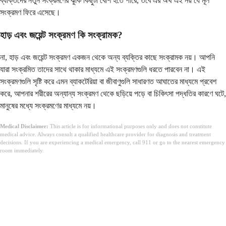
ব্যক্তিদের নতুন সংক্রমণের ঝুঁকি কিছুটা বেশি হতে পারে, তবে এর অর্থ এই নয় যে মূল
সংক্রমণ ফিরে এসেছে।
হাড় এবং জয়েন্ট সংক্রমণ কি সংক্রামক?
না, হাড় এবং জয়েন্ট সংক্রমণ একজন থেকে অন্য ব্যক্তির কাছে সংক্রামক নয়। আপনি
যারা সংক্রমিত তাদের সাথে থাকার মাধ্যমে এই সংক্রমণগুলি ধরতে পারবেন না। এই
সংক্রমণগুলি সৃষ্টি করে এমন ব্যাকটেরিয়া বা জীবাণুগুলি সাধারণত আঘাতের মাধ্যমে প্রবেশ
করে, আপনার শরীরের অন্যান্য সংক্রমণ থেকে ছড়িয়ে পড়ে বা চিকিৎসা পদ্ধতির কারণে ঘটে,
মানুষের মধ্যে সংক্রমণের মাধ্যমে নয়।
Medical Disclaimer:
This article is for informational purposes only and does not constitute
medical advice. Always consult a qualified healthcare provider for diagnosis and treatment
decisions. If you are experiencing a medical emergency, call 911 or go to the nearest emergency
room immediately.