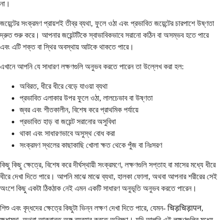
না।
জয়েন্টের সংক্রমণ প্রায়শই তীব্র ব্যথা, ফুলে ওঠা এবং প্রভাবিত জয়েন্টের চারপাশে উষ্ণতা
দ্রুত শুরু করে। আপনার জয়েন্টটিকে স্বাভাবিকভাবে সরানো কঠিন বা অসম্ভব হতে পারে
এবং এটি শক্ত বা স্থির অবস্থায় আটকে থাকতে পারে।
এখানে আপনি যে সাধারণ লক্ষণগুলি অনুভব করতে পারেন তা উল্লেখ করা হল:
অবিরত, ধীরে ধীরে বেড়ে যাওয়া ব্যথা
প্রভাবিত এলাকার উপর ফুলে ওঠা, লালচেভাব বা উষ্ণতা
জ্বর এবং শীতকালীন, বিশেষ করে প্রাথমিক পর্যায়ে
প্রভাবিত হাড় বা জয়েন্ট সরানোর অসুবিধা
থাকা এবং সাধারণভাবে অসুস্থ বোধ করা
সংক্রমণ স্থলের কাছাকাছি খোলা ক্ষত থেকে পুঁজ বা নিঃসরণ
কিছু কিছু ক্ষেত্রে, বিশেষ করে দীর্ঘস্থায়ী সংক্রমণে, লক্ষণগুলি সপ্তাহ বা মাসের মধ্যে ধীরে
ধীরে দেখা দিতে পারে। আপনি মাঝে মাঝে ব্যথা, হালকা ফোলা, অথবা আপনার শরীরের সেই
অংশে কিছু একটা ঠিকঠাক নেই এমন একটি সাধারণ অনুভূতি অনুভব করতে পারেন।
শিশু এবং বৃদ্ধদের ক্ষেত্রে কিছুটা ভিন্ন লক্ষণ দেখা দিতে পারে, যেমন- चिड़चिड़ापन,
ক্ষুধামন্দা, অথবা আক্রান্ত অঙ্গ ব্যবহার করতে অনিচ্ছা। যদি আপনি এই লক্ষণগুলির মধ্যে