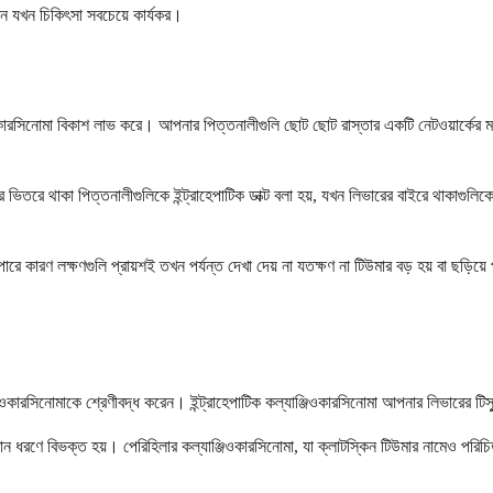
েন যখন চিকিৎসা সবচেয়ে কার্যকর।
জিওকারসিনোমা বিকাশ লাভ করে। আপনার পিত্তনালীগুলি ছোট ছোট রাস্তার একটি নেটওয়ার্কের
রে থাকা পিত্তনালীগুলিকে ইন্ট্রাহেপাটিক ডাক্ট বলা হয়, যখন লিভারের বাইরে থাকাগুলিকে এক্
হতে পারে কারণ লক্ষণগুলি প্রায়শই তখন পর্যন্ত দেখা দেয় না যতক্ষণ না টিউমার বড় হয় ব
ারসিনোমাকে শ্রেণীবদ্ধ করেন। ইন্ট্রাহেপাটিক কল্যাঞ্জিওকারসিনোমা আপনার লিভারের টিস্যুর 
ধান ধরণে বিভক্ত হয়। পেরিহিলার কল্যাঞ্জিওকারসিনোমা, যা ক্লাটস্কিন টিউমার নামেও পরি