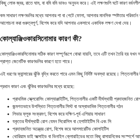
কিছু লোক জ্বর, রাতে ঘাম, বা বমি বমি ভাবও অনুভব করে। এই লক্ষণগুলি ঘটে কারণ বর্ধনশ
কম সাধারণ লক্ষণগুলির মধ্যে আপনার পা বা পেটে ফোলা, আপনার মানসিক স্পষ্টতার পরিবর্তন
আলোচনা করা গুরুত্বপূর্ণ, বিশেষ করে যদি আপনার একসাথে একাধিক লক্ষণ দেখা দেয়।
কোল্যাঞ্জিওকারসিনোমার কারণ কী?
কোল্যাঞ্জিওকারসিনোমার সঠিক কারণ সম্পূর্ণরূপে বোঝা যায়নি, তবে এটি তখন তৈরি হয় যখন আপ
প্রাপ্ত জেনেটিক কারণগুলির কারণে হতে পারে।
এই ধরণের ক্যান্সারের ঝুঁকি বৃদ্ধি করতে পারে এমন কিছু নির্দিষ্ট অবস্থা রয়েছে। পিত্তনাল
প্রধান কারণ এবং ঝুঁকির কারণগুলির মধ্যে রয়েছে:
প্রাথমিক স্ক্লেরোসিং কোল্যাঞ্জাইটিস, পিত্তনালীর একটি দীর্ঘস্থায়ী প্রদাহজনিত রো
জন্মগতভাবে উপস্থিত পিত্তনালীর সিস্ট বা অস্বাভাবিক পিত্তনালীর গঠন
লিভার ফ্লুক সংক্রমণ, বিশেষ করে দক্ষিণ-পূর্ব এশিয়ায় সাধারণ
যকৃতের দীর্ঘস্থায়ী রোগ যেমন সিরোসিস বা হেপাটাইটিস বি এবং সি
প্রদাহজনিত অন্ত্রের রোগ, বিশেষ করে আলসারেটিভ কোলাইটিস
থোরিয়াম ডাই অক্সাইড বা ভিনাইল ক্লোরাইডের মতো কিছু রাসায়নিকের সংস্পর্শে আ