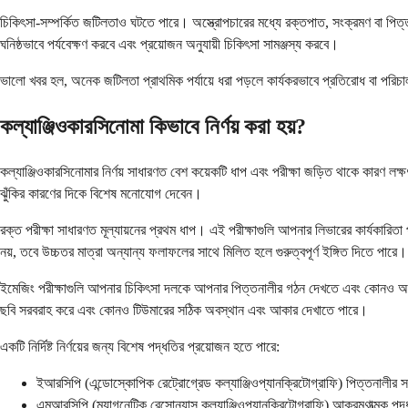
চিকিৎসা-সম্পর্কিত জটিলতাও ঘটতে পারে। অস্ত্রোপচারের মধ্যে রক্তপাত, সংক্রমণ বা পিত্ত 
ঘনিষ্ঠভাবে পর্যবেক্ষণ করবে এবং প্রয়োজন অনুযায়ী চিকিৎসা সামঞ্জস্য করবে।
ভালো খবর হল, অনেক জটিলতা প্রাথমিক পর্যায়ে ধরা পড়লে কার্যকরভাবে প্রতিরোধ বা পরিচ
কল্যাঞ্জিওকারসিনোমা কিভাবে নির্ণয় করা হয়?
কল্যাঞ্জিওকারসিনোমার নির্ণয় সাধারণত বেশ কয়েকটি ধাপ এবং পরীক্ষা জড়িত থাকে কারণ লক
ঝুঁকির কারণের দিকে বিশেষ মনোযোগ দেবেন।
রক্ত পরীক্ষা সাধারণত মূল্যায়নের প্রথম ধাপ। এই পরীক্ষাগুলি আপনার লিভারের কার্যকারিতা
নয়, তবে উচ্চতর মাত্রা অন্যান্য ফলাফলের সাথে মিলিত হলে গুরুত্বপূর্ণ ইঙ্গিত দিতে পারে।
ইমেজিং পরীক্ষাগুলি আপনার চিকিৎসা দলকে আপনার পিত্তনালীর গঠন দেখতে এবং কোনও অস্বা
ছবি সরবরাহ করে এবং কোনও টিউমারের সঠিক অবস্থান এবং আকার দেখাতে পারে।
একটি নির্দিষ্ট নির্ণয়ের জন্য বিশেষ পদ্ধতির প্রয়োজন হতে পারে:
ইআরসিপি (এন্ডোস্কোপিক রেট্রোগ্রেড কল্যাঞ্জিওপ্যানক্রিটোগ্রাফি) পিত্তনালীর সর
এমআরসিপি (ম্যাগনেটিক রেসোন্যান্স কল্যাঞ্জিওপ্যানক্রিটোগ্রাফি) আক্রমণাত্মক পদ