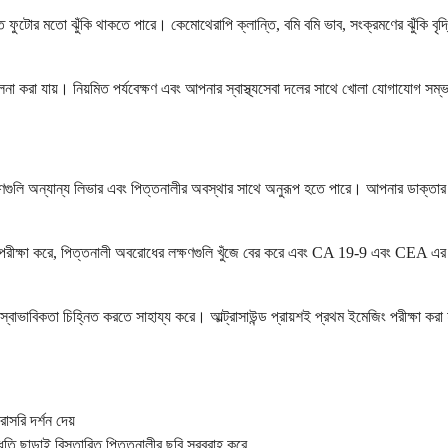
ফুটোর মতো ঝুঁকি থাকতে পারে। কেমোথেরাপি ক্লান্তি, বমি বমি ভাব, সংক্রমণের ঝুঁকি বৃদ্ধি
ালনা করা যায়। নিয়মিত পর্যবেক্ষণ এবং আপনার স্বাস্থ্যসেবা দলের সাথে খোলা যোগাযোগ সম
্ষণগুলি অন্যান্য লিভার এবং পিত্তনালীর অবস্থার সাথে অনুরূপ হতে পারে। আপনার ডাক্তার আ
 পরীক্ষা করে, পিত্তনালী অবরোধের লক্ষণগুলি খুঁজে বের করে এবং CA 19-9 এবং CEA এর মতো ট
ভাবিকতা চিহ্নিত করতে সাহায্য করে। আল্ট্রাসাউন্ড প্রায়শই প্রথম ইমেজিং পরীক্ষা কর
াসরি দর্শন দেয়
্ধতি ছাড়াই বিস্তারিত পিত্তনালীর ছবি সরবরাহ করে