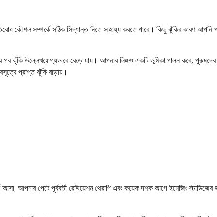
িরোধ কৌশল সম্পর্কে সঠিক সিদ্ধান্ত নিতে সাহায্য করতে পারে। কিছু ঝুঁকির কারণ আপনি পর
র ঝুঁকি উল্লেখযোগ্যভাবে বেড়ে যায়। আপনার লিঙ্গও একটি ভূমিকা পালন করে, পুরুষদের মহিল
ত্রে প্রাপ্ত ঝুঁকি বাড়ায়।
্পর্শে আসা, আপনার পেটে পূর্ববর্তী রেডিয়েশন থেরাপি এবং কয়েক দশক আগে ইমেজিং স্টাডিজে