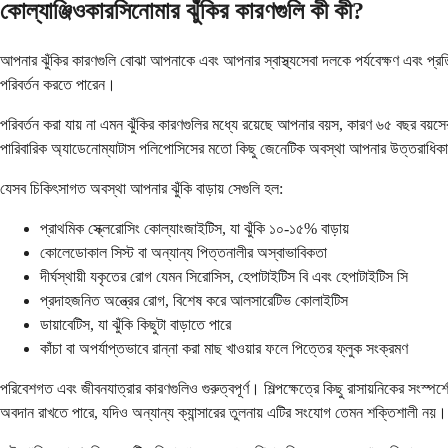
কোল্যাঞ্জিওকারসিনোমার ঝুঁকির কারণগুলি কী কী?
আপনার ঝুঁকির কারণগুলি বোঝা আপনাকে এবং আপনার স্বাস্থ্যসেবা দলকে পর্যবেক্ষণ এবং প্রত
পরিবর্তন করতে পারেন।
পরিবর্তন করা যায় না এমন ঝুঁকির কারণগুলির মধ্যে রয়েছে আপনার বয়স, কারণ ৬৫ বছর বয়সের প
পারিবারিক অ্যাডেনোম্যাটাস পলিপোসিসের মতো কিছু জেনেটিক অবস্থা আপনার উত্তরাধিকারসূ
যেসব চিকিৎসাগত অবস্থা আপনার ঝুঁকি বাড়ায় সেগুলি হল:
প্রাথমিক স্ক্লেরোসিং কোল্যাংজাইটিস, যা ঝুঁকি ১০-১৫% বাড়ায়
কোলেডোকাল সিস্ট বা অন্যান্য পিত্তনালীর অস্বাভাবিকতা
দীর্ঘস্থায়ী যকৃতের রোগ যেমন সিরোসিস, হেপাটাইটিস বি এবং হেপাটাইটিস সি
প্রদাহজনিত অন্ত্রের রোগ, বিশেষ করে আলসারেটিভ কোলাইটিস
ডায়াবেটিস, যা ঝুঁকি কিছুটা বাড়াতে পারে
কাঁচা বা অপর্যাপ্তভাবে রান্না করা মাছ খাওয়ার ফলে পিত্তের ফ্লুক সংক্রমণ
পরিবেশগত এবং জীবনযাত্রার কারণগুলিও গুরুত্বপূর্ণ। শিল্পক্ষেত্রে কিছু রাসায়নিকের সংস
অবদান রাখতে পারে, যদিও অন্যান্য ক্যান্সারের তুলনায় এটির সংযোগ তেমন শক্তিশালী নয়।