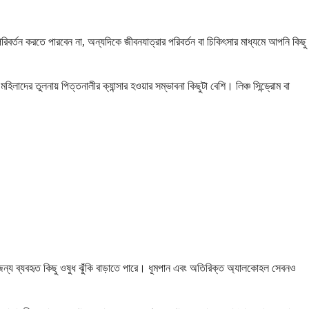
িবর্তন করতে পারবেন না, অন্যদিকে জীবনযাত্রার পরিবর্তন বা চিকিৎসার মাধ্যমে আপনি কিছু
াদের তুলনায় পিত্তনালীর ক্যান্সার হওয়ার সম্ভাবনা কিছুটা বেশি। লিঞ্চ সিন্ড্রোম বা
র জন্য ব্যবহৃত কিছু ওষুধ ঝুঁকি বাড়াতে পারে। ধূমপান এবং অতিরিক্ত অ্যালকোহল সেবনও