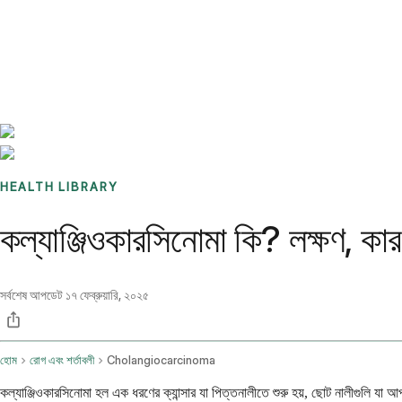
Benchmarks
Stories
FAQ
Sign up / Log in
HEALTH LIBRARY
কল্যাঞ্জিওকারসিনোমা কি? লক্ষণ, কা
সর্বশেষ আপডেট
১৭ ফেব্রুয়ারি, ২০২৫
হোম
রোগ এবং শর্তাবলী
Cholangiocarcinoma
কল্যাঞ্জিওকারসিনোমা হল এক ধরণের ক্যান্সার যা পিত্তনালীতে শুরু হয়, ছোট নালীগুলি যা 