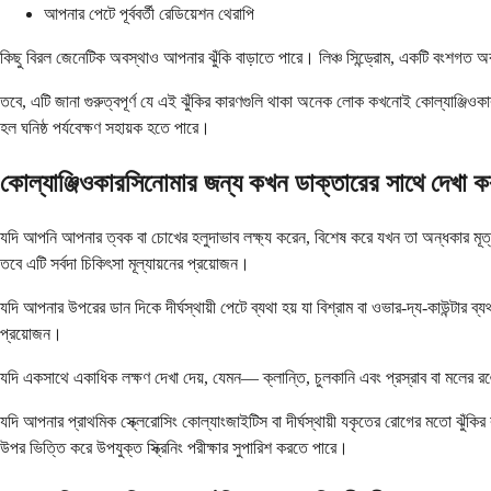
আপনার পেটে পূর্ববর্তী রেডিয়েশন থেরাপি
কিছু বিরল জেনেটিক অবস্থাও আপনার ঝুঁকি বাড়াতে পারে। লিঞ্চ সিন্ড্রোম, একটি বংশগত অবস
তবে, এটি জানা গুরুত্বপূর্ণ যে এই ঝুঁকির কারণগুলি থাকা অনেক লোক কখনোই কোল্যাঞ্জিওক
হল ঘনিষ্ঠ পর্যবেক্ষণ সহায়ক হতে পারে।
কোল্যাঞ্জিওকারসিনোমার জন্য কখন ডাক্তারের সাথে দেখা 
যদি আপনি আপনার ত্বক বা চোখের হলুদাভাব লক্ষ্য করেন, বিশেষ করে যখন তা অন্ধকার মূত্র
তবে এটি সর্বদা চিকিৎসা মূল্যায়নের প্রয়োজন।
যদি আপনার উপরের ডান দিকে দীর্ঘস্থায়ী পেটে ব্যথা হয় যা বিশ্রাম বা ওভার-দ্য-কাউন্টার ব
প্রয়োজন।
যদি একসাথে একাধিক লক্ষণ দেখা দেয়, যেমন— ক্লান্তি, চুলকানি এবং প্রস্রাব বা মলের র
যদি আপনার প্রাথমিক স্ক্লেরোসিং কোল্যাংজাইটিস বা দীর্ঘস্থায়ী যকৃতের রোগের মতো ঝুঁকির 
উপর ভিত্তি করে উপযুক্ত স্ক্রিনিং পরীক্ষার সুপারিশ করতে পারে।