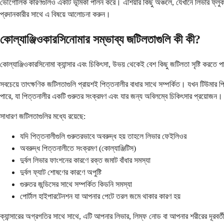
ভৌগোলিক কারণগুলিও একটি ভূমিকা পালন করে। এশিয়ার কিছু অঞ্চলে, যেখানে লিভার ফ্লুক
প্রদানকারীর সাথে এ বিষয়ে আলোচনা করুন।
কোল্যাঞ্জিওকারসিনোমার সম্ভাব্য জটিলতাগুলি কী কী?
কোল্যাঞ্জিওকারসিনোমা ক্যান্সার এবং চিকিৎসা, উভয় থেকেই বেশ কিছু জটিলতা সৃষ্টি করতে
সবচেয়ে তাৎক্ষণিক জটিলতাগুলি প্রায়শই পিত্তনালীর বাধার সাথে সম্পর্কিত। যখন টিউমার 
পারে, যা পিত্তনালীর একটি গুরুতর সংক্রমণ এবং যার জন্য অবিলম্বে চিকিৎসার প্রয়োজন।
সাধারণ জটিলতাগুলির মধ্যে রয়েছে:
যদি পিত্তনালীগুলি গুরুতরভাবে অবরুদ্ধ হয় তাহলে লিভার ফেইলিওর
অবরুদ্ধ পিত্তনালীতে সংক্রমণ (কোল্যাঞ্জিটিস)
দুর্বল লিভার ফাংশনের কারণে রক্ত জমাট বাঁধার সমস্যা
দুর্বল ফ্যাট শোষণের কারণে অপুষ্টি
গুরুতর জন্ডিসের সাথে সম্পর্কিত কিডনি সমস্যা
পোর্টাল হাইপারটেনশন যা আপনার পেটে তরল জমে থাকার কারণ হয়
ক্যান্সারের অগ্রগতির সাথে সাথে, এটি আপনার লিভার, লিম্ফ নোড বা আপনার শরীরের দূরবর্ত