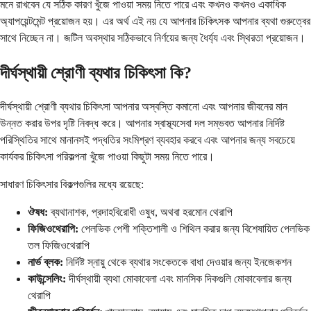
মনে রাখবেন যে সঠিক কারণ খুঁজে পাওয়া সময় নিতে পারে এবং কখনও কখনও একাধিক
অ্যাপয়েন্টমেন্ট প্রয়োজন হয়। এর অর্থ এই নয় যে আপনার চিকিৎসক আপনার ব্যথা গুরুত্বের
সাথে নিচ্ছেন না। জটিল অবস্থার সঠিকভাবে নির্ণয়ের জন্য ধৈর্য্য এবং স্থিরতা প্রয়োজন।
দীর্ঘস্থায়ী শ্রোণী ব্যথার চিকিৎসা কি?
দীর্ঘস্থায়ী শ্রোণী ব্যথার চিকিৎসা আপনার অস্বস্তি কমানো এবং আপনার জীবনের মান
উন্নত করার উপর দৃষ্টি নিবদ্ধ করে। আপনার স্বাস্থ্যসেবা দল সম্ভবত আপনার নির্দিষ্ট
পরিস্থিতির সাথে মানানসই পদ্ধতির সংমিশ্রণ ব্যবহার করবে এবং আপনার জন্য সবচেয়ে
কার্যকর চিকিৎসা পরিকল্পনা খুঁজে পাওয়া কিছুটা সময় নিতে পারে।
সাধারণ চিকিৎসার বিকল্পগুলির মধ্যে রয়েছে:
ঔষধ:
ব্যথানাশক, প্রদাহবিরোধী ওষুধ, অথবা হরমোন থেরাপি
ফিজিওথেরাপি:
পেলভিক পেশী শক্তিশালী ও শিথিল করার জন্য বিশেষায়িত পেলভিক
তল ফিজিওথেরাপি
নার্ভ ব্লক:
নির্দিষ্ট স্নায়ু থেকে ব্যথার সংকেতকে বাধা দেওয়ার জন্য ইনজেকশন
কাউন্সেলিং:
দীর্ঘস্থায়ী ব্যথা মোকাবেলা এবং মানসিক দিকগুলি মোকাবেলার জন্য
থেরাপি