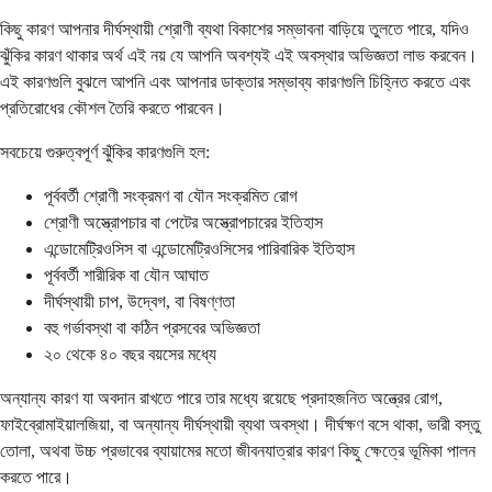
কিছু কারণ আপনার দীর্ঘস্থায়ী শ্রোণী ব্যথা বিকাশের সম্ভাবনা বাড়িয়ে তুলতে পারে, যদিও
ঝুঁকির কারণ থাকার অর্থ এই নয় যে আপনি অবশ্যই এই অবস্থার অভিজ্ঞতা লাভ করবেন।
এই কারণগুলি বুঝলে আপনি এবং আপনার ডাক্তার সম্ভাব্য কারণগুলি চিহ্নিত করতে এবং
প্রতিরোধের কৌশল তৈরি করতে পারবেন।
সবচেয়ে গুরুত্বপূর্ণ ঝুঁকির কারণগুলি হল:
পূর্ববর্তী শ্রোণী সংক্রমণ বা যৌন সংক্রমিত রোগ
শ্রোণী অস্ত্রোপচার বা পেটের অস্ত্রোপচারের ইতিহাস
এন্ডোমেট্রিওসিস বা এন্ডোমেট্রিওসিসের পারিবারিক ইতিহাস
পূর্ববর্তী শারীরিক বা যৌন আঘাত
দীর্ঘস্থায়ী চাপ, উদ্বেগ, বা বিষণ্ণতা
বহু গর্ভাবস্থা বা কঠিন প্রসবের অভিজ্ঞতা
২০ থেকে ৪০ বছর বয়সের মধ্যে
অন্যান্য কারণ যা অবদান রাখতে পারে তার মধ্যে রয়েছে প্রদাহজনিত অন্ত্রের রোগ,
ফাইব্রোমাইয়ালজিয়া, বা অন্যান্য দীর্ঘস্থায়ী ব্যথা অবস্থা। দীর্ঘক্ষণ বসে থাকা, ভারী বস্তু
তোলা, অথবা উচ্চ প্রভাবের ব্যায়ামের মতো জীবনযাত্রার কারণ কিছু ক্ষেত্রে ভূমিকা পালন
করতে পারে।