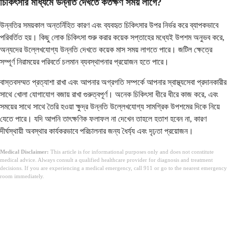
চিকিৎসার মাধ্যমে উন্নতি দেখতে কতক্ষণ সময় লাগে?
উন্নতির সময়কাল অন্তর্নিহিত কারণ এবং ব্যবহৃত চিকিৎসার উপর নির্ভর করে ব্যাপকভাবে
পরিবর্তিত হয়। কিছু লোক চিকিৎসা শুরু করার কয়েক সপ্তাহের মধ্যেই উপশম অনুভব করে,
অন্যদের উল্লেখযোগ্য উন্নতি দেখতে কয়েক মাস সময় লাগতে পারে। জটিল ক্ষেত্রে
সম্পূর্ণ নিরাময়ের পরিবর্তে চলমান ব্যবস্থাপনার প্রয়োজন হতে পারে।
বাস্তবসম্মত প্রত্যাশা রাখা এবং আপনার অগ্রগতি সম্পর্কে আপনার স্বাস্থ্যসেবা প্রদানকারীর
সাথে খোলা যোগাযোগ বজায় রাখা গুরুত্বপূর্ণ। অনেক চিকিৎসা ধীরে ধীরে কাজ করে, এবং
সময়ের সাথে সাথে তৈরি হওয়া ক্ষুদ্র উন্নতি উল্লেখযোগ্য সামগ্রিক উপশমের দিকে নিয়ে
যেতে পারে। যদি আপনি তাৎক্ষণিক ফলাফল না দেখেন তাহলে হতাশ হবেন না, কারণ
দীর্ঘস্থায়ী অবস্থার কার্যকরভাবে পরিচালনার জন্য ধৈর্য্য এবং দৃঢ়তা প্রয়োজন।
Medical Disclaimer:
This article is for informational purposes only and does not constitute
medical advice. Always consult a qualified healthcare provider for diagnosis and treatment
decisions. If you are experiencing a medical emergency, call 911 or go to the nearest emergency
room immediately.