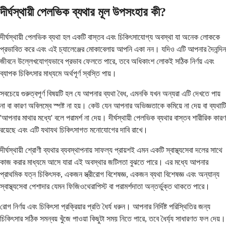
দীর্ঘস্থায়ী পেলভিক ব্যথার মূল উপসংহার কী?
দীর্ঘস্থায়ী পেলভিক ব্যথা হল একটি বাস্তব এবং চিকিৎসাযোগ্য অবস্থা যা অনেক লোককে
প্রভাবিত করে এবং এই চ্যালেঞ্জের মোকাবেলায় আপনি একা নন। যদিও এটি আপনার দৈনন্দিন
জীবনে উল্লেখযোগ্যভাবে প্রভাব ফেলতে পারে, তবে অধিকাংশ লোকই সঠিক নির্ণয় এবং
ব্যাপক চিকিৎসার মাধ্যমে অর্থপূর্ণ স্বস্তি পায়।
সবচেয়ে গুরুত্বপূর্ণ বিষয়টি হল যে আপনার ব্যথা বৈধ, এমনকি যখন অন্যরা এটি দেখতে পায়
না বা কারণ অবিলম্বে স্পষ্ট না হয়। কেউ যেন আপনার অভিজ্ঞতাকে কমিয়ে না দেয় বা ব্যথাটি
'আপনার মাথার মধ্যে' বলে পরামর্শ না দেয়। দীর্ঘস্থায়ী পেলভিক ব্যথার বাস্তব শারীরিক কারণ
রয়েছে এবং এটি যথাযথ চিকিৎসাগত মনোযোগের দাবি রাখে।
দীর্ঘস্থায়ী শ্রোণী ব্যথার ব্যবস্থাপনায় সাফল্য প্রায়শই এমন একটি স্বাস্থ্যসেবা দলের সাথে
কাজ করার মাধ্যমে আসে যারা এই অবস্থার জটিলতা বুঝতে পারে। এর মধ্যে আপনার
প্রাথমিক যত্ন চিকিৎসক, একজন স্ত্রীরোগ বিশেষজ্ঞ, একজন ব্যথা বিশেষজ্ঞ এবং অন্যান্য
স্বাস্থ্যসেবা পেশাদার যেমন ফিজিওথেরাপিস্ট বা পরামর্শদাতা অন্তর্ভুক্ত থাকতে পারে।
রোগ নির্ণয় এবং চিকিৎসা প্রক্রিয়ার প্রতি ধৈর্য ধরুন। আপনার নির্দিষ্ট পরিস্থিতির জন্য
চিকিৎসার সঠিক সমন্বয় খুঁজে পাওয়া কিছুটা সময় নিতে পারে, তবে ধৈর্য্য সাধারণত ফল দেয়।