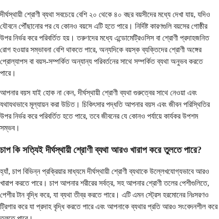
দীর্ঘস্থায়ী শ্রোণী ব্যথা সবচেয়ে বেশি ২০ থেকে ৪০ বছর বয়সীদের মধ্যে দেখা যায়, যদিও
যৌবনে পৌঁছানোর পর যে কোনও বয়সে এটি হতে পারে। নির্দিষ্ট কারণগুলি বয়সের গোষ্ঠীর
উপর নির্ভর করে পরিবর্তিত হয়। তরুণদের মধ্যে এন্ডোমেট্রিওসিস বা শ্রোণী প্রদাহজনিত
রোগ হওয়ার সম্ভাবনা বেশি থাকতে পারে, অন্যদিকে বয়স্ক ব্যক্তিদের শ্রোণী অঙ্গের
প্রোল্যাপস বা বয়স-সম্পর্কিত অন্যান্য পরিবর্তনের সাথে সম্পর্কিত ব্যথা অনুভব করতে
পারে।
আপনার বয়স যাই হোক না কেন, দীর্ঘস্থায়ী শ্রোণী ব্যথা গুরুত্বের সাথে নেওয়া এবং
যথাযথভাবে মূল্যায়ন করা উচিত। চিকিৎসার পদ্ধতি আপনার বয়স এবং জীবন পরিস্থিতির
উপর নির্ভর করে পরিবর্তিত হতে পারে, তবে জীবনের যে কোনও পর্যায়ে কার্যকর উপশম
সম্ভব।
চাপ কি সত্যিই দীর্ঘস্থায়ী শ্রোণী ব্যথা আরও খারাপ করে তুলতে পারে?
হ্যাঁ, চাপ বিভিন্ন প্রক্রিয়ার মাধ্যমে দীর্ঘস্থায়ী শ্রোণী ব্যথাকে উল্লেখযোগ্যভাবে আরও
খারাপ করতে পারে। চাপ আপনার শরীরের সর্বত্র, সহ আপনার শ্রোণী তলের পেশীগুলিতে,
পেশীর টান বৃদ্ধি করে, যা ব্যথা তীব্র করতে পারে। এটি এমন স্ট্রেস হরমোনের নিঃসরণও
ট্রিগার করে যা প্রদাহ বৃদ্ধি করতে পারে এবং আপনাকে ব্যথার প্রতি আরও সংবেদনশীল করে
তুলতে পারে।