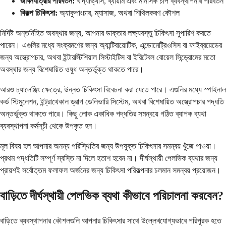
জীবনযাত্রার পরিবর্তন:
খাদ্যাভ্যাস, ব্যায়াম এবং মানসিক চাপ ব্যবস্থাপনার পরিবর্তন
বিকল্প চিকিৎসা:
অ্যাকুপাংচার, ম্যাসাজ, অথবা শিথিলকরণ কৌশল
নির্দিষ্ট অন্তর্নিহিত অবস্থার জন্য, আপনার ডাক্তার লক্ষ্যবস্তু চিকিৎসা সুপারিশ করতে
পারেন। এগুলির মধ্যে সংক্রমণের জন্য অ্যান্টিবায়োটিক, এন্ডোমেট্রিওসিস বা ফাইব্রয়েডের
জন্য অস্ত্রোপচার, অথবা ইন্টারস্টিশিয়াল সিস্টাইটিস বা ইরিটেবল বোয়েল সিন্ড্রোমের মতো
অবস্থার জন্য বিশেষায়িত ওষুধ অন্তর্ভুক্ত থাকতে পারে।
আরও চ্যালেঞ্জিং ক্ষেত্রে, উন্নত চিকিৎসা বিবেচনা করা যেতে পারে। এগুলির মধ্যে স্পাইনাল
কর্ড স্টিমুলেশন, ইন্ট্রাথেকাল ড্রাগ ডেলিভারি সিস্টেম, অথবা বিশেষায়িত অস্ত্রোপচার পদ্ধতি
অন্তর্ভুক্ত থাকতে পারে। কিছু লোক একাধিক পদ্ধতির সমন্বয়ে গঠিত ব্যাপক ব্যথা
ব্যবস্থাপনা কর্মসূচী থেকে উপকৃত হন।
মূল বিষয় হল আপনার অনন্য পরিস্থিতির জন্য উপযুক্ত চিকিৎসার সমন্বয় খুঁজে পাওয়া।
প্রথম পদ্ধতিটি সম্পূর্ণ স্বস্তি না দিলে হতাশ হবেন না। দীর্ঘস্থায়ী পেলভিক ব্যথার জন্য
প্রায়শই সর্বোত্তম ফলাফল অর্জনের জন্য চিকিৎসা পরিকল্পনার চলমান সমন্বয় প্রয়োজন।
বাড়িতে দীর্ঘস্থায়ী পেলভিক ব্যথা কীভাবে পরিচালনা করবেন?
বাড়িতে ব্যবস্থাপনার কৌশলগুলি আপনার চিকিৎসার সাথে উল্লেখযোগ্যভাবে পরিপূরক হতে