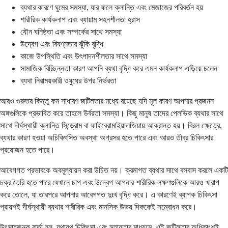
ব্যথার কারণে ঘুমের সমস্যা, যার ফলে ক্লান্তি এবং মেজাজের পরিবর্তন হয়
শারীরিক কার্যকলাপ এবং ব্যায়াম সহনশীলতা হ্রাস
যৌন ঘনিষ্ঠতা এবং সম্পর্কের সাথে সমস্যা
উদ্বেগ এবং বিষণ্নতার ঝুঁকি বৃদ্ধি
কাজে উপস্থিতি এবং উৎপাদনশীলতার সাথে সমস্যা
সামাজিক বিচ্ছিন্নতা কারণ আপনি ব্যথা বৃদ্ধি করে এমন কার্যকলাপ এড়িয়ে চলেন
ব্যথা নিরাময়কারী ওষুধের উপর নির্ভরতা
আরও গুরুতর কিন্তু কম সাধারণ জটিলতার মধ্যে রয়েছে যদি মূল কারণ আপনার প্রজনন
অঙ্গগুলিকে প্রভাবিত করে তাহলে উর্বরতা সমস্যা। কিছু মানুষ তাদের পেলভিক ব্যথার সাথে
সাথে দীর্ঘস্থায়ী ক্লান্তি সিন্ড্রোম বা ফাইব্রোমাইয়ালজিয়ায় আক্রান্ত হয়। বিরল ক্ষেত্রে,
ব্যথার কারণ হওয়া অচিকিৎসিত অবস্থা অগ্রসর হতে পারে এবং আরও তীব্র চিকিৎসার
প্রয়োজন হতে পারে।
আবেগগত প্রভাবকে অবমূল্যায়ন করা উচিত নয়। ক্রমাগত ব্যথার সাথে বসবাস করলে একটি
চক্র তৈরি হতে পারে যেখানে চাপ এবং উদ্বেগ আপনার শারীরিক লক্ষণগুলিকে আরও খারাপ
করে তোলে, যা তারপরে আপনার আবেগগত দুঃখ বৃদ্ধি করে। এ কারণেই ব্যাপক চিকিৎসা
প্রায়শই দীর্ঘস্থায়ী ব্যথার শারীরিক এবং মানসিক উভয় দিককেই সম্বোধন করে।
উৎসাহজনক বার্তা হল, যথাযথ চিকিৎসা এবং সহায়তার মাধ্যমে, এই জটিলতার অধিকাংশই