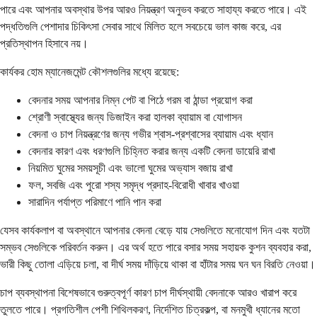
পারে এবং আপনার অবস্থার উপর আরও নিয়ন্ত্রণ অনুভব করতে সাহায্য করতে পারে। এই
পদ্ধতিগুলি পেশাদার চিকিৎসা সেবার সাথে মিলিত হলে সবচেয়ে ভাল কাজ করে, এর
প্রতিস্থাপন হিসাবে নয়।
কার্যকর হোম ম্যানেজমেন্ট কৌশলগুলির মধ্যে রয়েছে:
বেদনার সময় আপনার নিম্ন পেট বা পিঠে গরম বা ঠান্ডা প্রয়োগ করা
শ্রোণী স্বাস্থ্যের জন্য ডিজাইন করা হালকা ব্যায়াম বা যোগাসন
বেদনা ও চাপ নিয়ন্ত্রণের জন্য গভীর শ্বাস-প্রশ্বাসের ব্যায়াম এবং ধ্যান
বেদনার কারণ এবং ধরণগুলি চিহ্নিত করার জন্য একটি বেদনা ডায়েরি রাখা
নিয়মিত ঘুমের সময়সূচী এবং ভালো ঘুমের অভ্যাস বজায় রাখা
ফল, সবজি এবং পুরো শস্য সমৃদ্ধ প্রদাহ-বিরোধী খাবার খাওয়া
সারাদিন পর্যাপ্ত পরিমাণে পানি পান করা
যেসব কার্যকলাপ বা অবস্থানে আপনার বেদনা বেড়ে যায় সেগুলিতে মনোযোগ দিন এবং যতটা
সম্ভব সেগুলিকে পরিবর্তন করুন। এর অর্থ হতে পারে বসার সময় সহায়ক কুশন ব্যবহার করা,
ভারী কিছু তোলা এড়িয়ে চলা, বা দীর্ঘ সময় দাঁড়িয়ে থাকা বা হাঁটার সময় ঘন ঘন বিরতি নেওয়া।
চাপ ব্যবস্থাপনা বিশেষভাবে গুরুত্বপূর্ণ কারণ চাপ দীর্ঘস্থায়ী বেদনাকে আরও খারাপ করে
তুলতে পারে। প্রগতিশীল পেশী শিথিলকরণ, নির্দেশিত চিত্রকল্প, বা মনমুখী ধ্যানের মতো