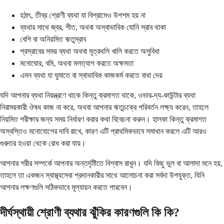
হঠাৎ, তীব্র শ্রোণী ব্যথা যা বিশ্রামেও উপশম হয় না
ব্যথার সাথে জ্বর, শীত, অথবা অস্বাভাবিক যোনি স্রাব থাকা
বেশি বা অনিয়মিত ঋতুস্রাব
প্রস্রাবের সময় ব্যথা অথবা মূত্রথলি খালি করতে অসুবিধা
মনোঘোর, বমি, অথবা মলত্যাগ করতে অক্ষমতা
এমন ব্যথা যা ঘুমাতে বা স্বাভাবিক কাজকর্ম করতে বাধা দেয়
যদি আপনার ব্যথা নিয়ন্ত্রণে থাকে কিন্তু ক্রমাগত থাকে, ওভার-দ্য-কাউন্টার ব্যথা
নিরাময়কারী ঔষধ কাজ না করে, অথবা আপনার ঋতুচক্রে পরিবর্তন লক্ষ্য করেন, তাহলে
নিয়মিত পরীক্ষার জন্য সময় নির্ধারণ করার কথা বিবেচনা করুন। হালকা কিন্তু ক্রমাগত
অস্বস্তিও মনোযোগের দাবি রাখে, কারণ এটি প্রাথমিকভাবে সমাধান করলে এটি আরও
গুরুতর হওয়া থেকে রোধ করা যায়।
আপনার শরীর সম্পর্কে আপনার অন্তর্দৃষ্টিতে বিশ্বাস রাখুন। যদি কিছু ভুল বা আলাদা মনে হয়,
তাহলে তা একজন স্বাস্থ্যসেবা প্রদানকারীর সাথে আলোচনা করা সর্বদা উপযুক্ত, যিনি
আপনার লক্ষণগুলি সঠিকভাবে মূল্যায়ন করতে পারবেন।
দীর্ঘস্থায়ী শ্রোণী ব্যথার ঝুঁকির কারণগুলি কি কি?