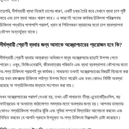
তদুপরি, দীর্ঘস্থায়ী ব্যথা নিজেই চাপের কারণ, একটি চক্র তৈরি করে যেখানে ব্যথা চাপ সৃষ্টি
করে এবং চাপ ব্যথা আরও খারাপ করে। এ কারণেই অনেক কার্যকর চিকিৎসা পরিকল্পনায়
চিকিৎসা পদ্ধতির পাশাপাশি পরামর্শ, ধ্যান বা শিথিলকরণ ব্যায়ামের মতো চাপ ব্যবস্থাপনা
কৌশল অন্তর্ভুক্ত থাকে।
দীর্ঘস্থায়ী শ্রোণী ব্যথার জন্য আমাকে অস্ত্রোপচারের প্রয়োজন হবে কি?
দীর্ঘস্থায়ী শ্রোণী ব্যথায় আক্রান্ত অধিকাংশ মানুষ অস্ত্রোপচার ছাড়াই উপশম পেতে
পারেন। ওষুধ, ফিজিওথেরাপি, জীবনযাত্রার পরিবর্তন এবং ব্যথা ব্যবস্থাপনা কৌশলের মতো
অ-শল্য চিকিৎসা প্রায়শই খুব কার্যকর। সাধারণত তখনই অস্ত্রোপচারের বিষয়টি বিবেচনা করা
হয় যখন রক্ষণাত্মক চিকিৎসা পর্যাপ্ত উপশম দিতে পারেনি এবং যখন কোনও নির্দিষ্ট অবস্থা
রয়েছে যা শল্যচিকিৎসার মাধ্যমে সংশোধন করা যায়।
যখন অস্ত্রোপচারের পরামর্শ দেওয়া হয়, তখন এটি সাধারণত তীব্র এন্ডোমেট্রিওসিস, বড়
ফাইব্রয়েড বা অন্যান্য কাঠামোগত সমস্যার মতো অবস্থার জন্য হয়। আপনার ডাক্তার
কোনও শল্যচিকিৎসা পদ্ধতির ঝুঁকি এবং সুবিধা সম্পর্কে বিস্তারিত আলোচনা করবেন এবং
নিশ্চিত করবেন যে আপনি প্রথমে উপযুক্ত অ-শল্য চিকিৎসা বিকল্পগুলি চেষ্টা করেছেন।