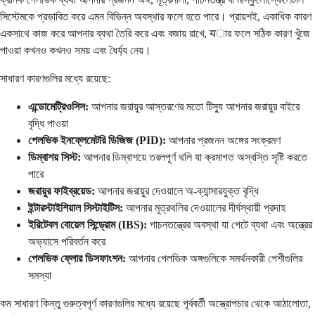
সিস্টেমকে প্রভাবিত করে এমন বিভিন্ন অবস্থার ফলে হতে পারে। প্রায়শই, একাধিক কারণ
একসাথে কাজ করে আপনার ব্যথা তৈরি করে এবং বজায় রাখে, यার ফলে সঠিক কারণ খুঁজে
পাওয়া কখনও কখনও সময় এবং ধৈর্য্য নেয়।
সাধারণ কারণগুলির মধ্যে রয়েছে:
এন্ডোমেট্রিওসিস:
আপনার জরায়ুর আস্তরণের মতো টিস্যু আপনার জরায়ুর বাইরে
বৃদ্ধি পাওয়া
পেলভিক ইনফ্লেমেটরি ডিজিজ (PID):
আপনার প্রজনন অঙ্গের সংক্রমণ
ডিম্বাশয় সিস্ট:
আপনার ডিম্বাশয়ে তরলপূর্ণ থলি যা ক্রমাগত অস্বস্তি সৃষ্টি করতে
পারে
জরায়ুর ফাইব্রয়েড:
আপনার জরায়ুর দেওয়ালে অ-ক্যান্সারযুক্ত বৃদ্ধি
ইন্টারস্টাইশিয়াল সিস্টাইটিস:
আপনার মূত্রথলির দেওয়ালের দীর্ঘস্থায়ী প্রদাহ
ইরিটেবল বোয়েল সিন্ড্রোম (IBS):
পাচনতন্ত্রের অবস্থা যা পেটে ব্যথা এবং অন্ত্রের
অভ্যাসে পরিবর্তন করে
পেলভিক ফ্লোর ডিসফাংশন:
আপনার পেলভিক অঙ্গগুলিকে সমর্থনকারী পেশীগুলির
সমস্যা
কম সাধারণ কিন্তু গুরুত্বপূর্ণ কারণগুলির মধ্যে রয়েছে পূর্ববর্তী অস্ত্রোপচার থেকে আঠালোতা,