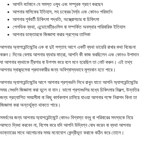
আপনি বর্তমানে যে সমস্ত ওষুধ এবং সম্পূরক গ্রহণ করছেন
আপনার মাসিকের ইতিহাস, সহ চক্রের দৈর্ঘ্য এবং কোনও পরিবর্তন
আপনার পূর্ববর্তী চিকিৎসা পদ্ধতি, অস্ত্রোপচার বা চিকিৎসা
পেলভিক ব্যথা, এন্ডোমেট্রিওসিস বা সম্পর্কিত অবস্থার পারিবারিক ইতিহাস
আপনার ডাক্তারকে জিজ্ঞাসা করার প্রশ্নের তালিকা
আপনার অ্যাপয়েন্টমেন্টের এক বা দুই সপ্তাহ আগে একটি ব্যথা ডায়েরি রাখার কথা বিবেচনা
করুন। দিনের বেলায় আপনার ব্যথার মাত্রা, আপনি কী কাজ করছিলেন এবং কোনও উপাদান
যা আপনার ব্যথাকে ট্রিগার বা উপশম করে বলে মনে হয়েছিল তা নোট করুন। এই তথ্য
আপনার স্বাস্থ্যসেবা প্রদানকারীর জন্য অবিশ্বাস্যভাবে মূল্যবান হতে পারে।
আপনার অ্যাপয়েন্টমেন্টের আগে আপনার প্রশ্নগুলি লিখে রাখুন যাতে আপনি অ্যাপয়েন্টমেন্টের
সময় সেগুলি জিজ্ঞাসা করা ভুলে না যান। ভালো প্রশ্নগুলির মধ্যে চিকিৎসার বিকল্প, উন্নতির
জন্য প্রত্যাশিত সময়সীমা বা কিছু কার্যকলাপ চালিয়ে যাওয়া আপনার পক্ষে নিরাপদ কিনা তা
জিজ্ঞাসা করা অন্তর্ভুক্ত থাকতে পারে।
সমর্থনের জন্য আপনার অ্যাপয়েন্টমেন্টে কোনও বিশ্বস্ত বন্ধু বা পরিবারের সদস্যকে নিয়ে
আসতে দ্বিধা করবেন না, বিশেষ করে যদি আপনি উদ্বিগ্ন বোধ করেন বা ব্যথা আপনার
ডাক্তারের সাথে আলোচনার সময় মনোযোগ কেন্দ্রীভূত করাকে কঠিন করে তোলে।