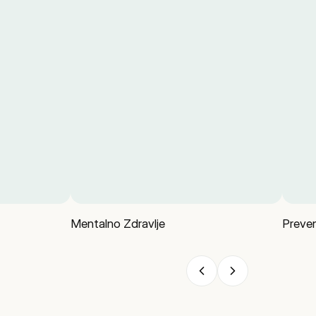
Mentalno Zdravlje
Preven