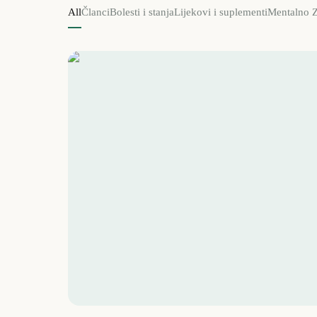
All
Članci
Bolesti i stanja
Lijekovi i suplementi
Mentalno Z