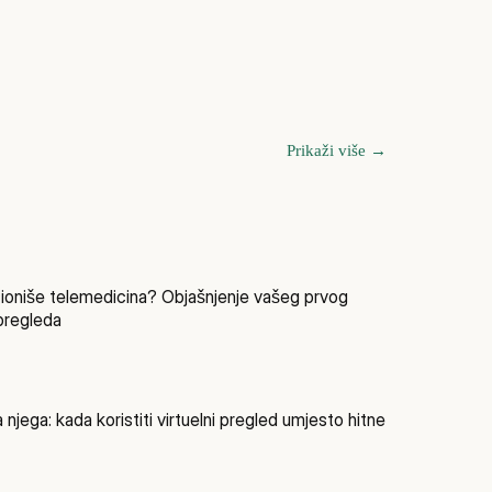
Prikaži više
→
ioniše telemedicina? Objašnjenje vašeg prvog
pregleda
a njega: kada koristiti virtuelni pregled umjesto hitne