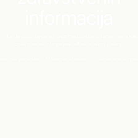
informacija
Pristupite pouzdanim, ažurnim medicinskim informacijama kak
biste donosili informirane odluke o svom zdravlju
edicinski pregledano
Redovno ažurirano
Napravljeno za priva