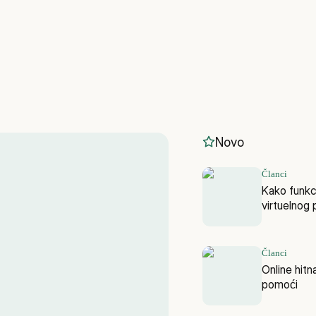
Novo
Članci
Kako funkc
virtuelnog 
Članci
Online hitn
pomoći