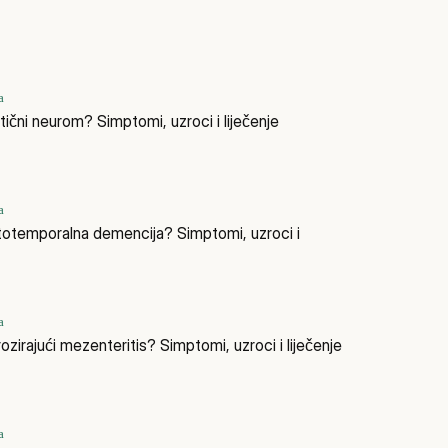
a
tični neurom? Simptomi, uzroci i liječenje
a
ntotemporalna demencija? Simptomi, uzroci i
a
rozirajući mezenteritis? Simptomi, uzroci i liječenje
a