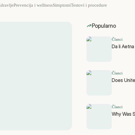
dravlje
Prevencija i wellness
Simptomi
Testovi i procedure
Popularno
Članci
Da li Aetn
Članci
Does Unit
Članci
Why Was Sk