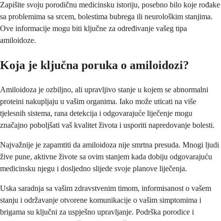
Zapišite svoju porodičnu medicinsku istoriju, posebno bilo koje rođake
sa problemima sa srcem, bolestima bubrega ili neurološkim stanjima.
Ove informacije mogu biti ključne za određivanje vašeg tipa
amiloidoze.
Koja je ključna poruka o amiloidozi?
Amiloidoza je ozbiljno, ali upravljivo stanje u kojem se abnormalni
proteini nakupljaju u vašim organima. Iako može uticati na više
tjelesnih sistema, rana detekcija i odgovarajuće liječenje mogu
značajno poboljšati vaš kvalitet života i usporiti napredovanje bolesti.
Najvažnije je zapamtiti da amiloidoza nije smrtna presuda. Mnogi ljudi
žive pune, aktivne živote sa ovim stanjem kada dobiju odgovarajuću
medicinsku njegu i dosljedno slijede svoje planove liječenja.
Uska saradnja sa vašim zdravstvenim timom, informisanost o vašem
stanju i održavanje otvorene komunikacije o vašim simptomima i
brigama su ključni za uspješno upravljanje. Podrška porodice i