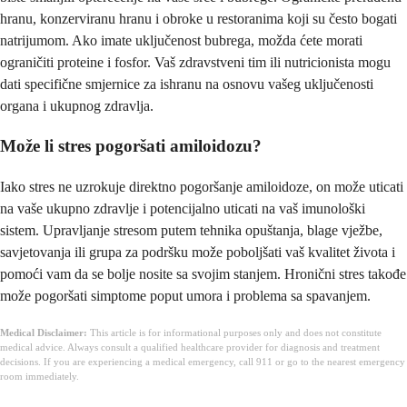
hranu, konzerviranu hranu i obroke u restoranima koji su često bogati
natrijumom. Ako imate uključenost bubrega, možda ćete morati
ograničiti proteine i fosfor. Vaš zdravstveni tim ili nutricionista mogu
dati specifične smjernice za ishranu na osnovu vašeg uključenosti
organa i ukupnog zdravlja.
Može li stres pogoršati amiloidozu?
Iako stres ne uzrokuje direktno pogoršanje amiloidoze, on može uticati
na vaše ukupno zdravlje i potencijalno uticati na vaš imunološki
sistem. Upravljanje stresom putem tehnika opuštanja, blage vježbe,
savjetovanja ili grupa za podršku može poboljšati vaš kvalitet života i
pomoći vam da se bolje nosite sa svojim stanjem. Hronični stres takođe
može pogoršati simptome poput umora i problema sa spavanjem.
Medical Disclaimer:
This article is for informational purposes only and does not constitute
medical advice. Always consult a qualified healthcare provider for diagnosis and treatment
decisions. If you are experiencing a medical emergency, call 911 or go to the nearest emergency
room immediately.