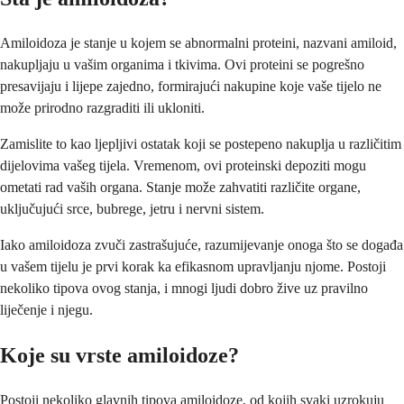
Amiloidoza je stanje u kojem se abnormalni proteini, nazvani amiloid,
nakupljaju u vašim organima i tkivima. Ovi proteini se pogrešno
presavijaju i lijepe zajedno, formirajući nakupine koje vaše tijelo ne
može prirodno razgraditi ili ukloniti.
Zamislite to kao ljepljivi ostatak koji se postepeno nakuplja u različitim
dijelovima vašeg tijela. Vremenom, ovi proteinski depoziti mogu
ometati rad vaših organa. Stanje može zahvatiti različite organe,
uključujući srce, bubrege, jetru i nervni sistem.
Iako amiloidoza zvuči zastrašujuće, razumijevanje onoga što se događa
u vašem tijelu je prvi korak ka efikasnom upravljanju njome. Postoji
nekoliko tipova ovog stanja, i mnogi ljudi dobro žive uz pravilno
liječenje i njegu.
Koje su vrste amiloidoze?
Postoji nekoliko glavnih tipova amiloidoze, od kojih svaki uzrokuju