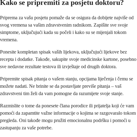
Kako se pripremiti za posjetu doktoru?
Priprema za vašu posjetu pomaže da se osigura da dobijete najviše od
svog vremena sa vašim zdravstvenim radnikom. Zapišite sve svoje
simptome, uključujući kada su počeli i kako su se mijenjali tokom
vremena.
Ponesite kompletan spisak vaših lijekova, uključujući lijekove bez
recepta i dodatke. Takođe, sakupite svoje medicinske kartone, posebno
sve nedavne rezultate testova ili izvještaje od drugih doktora.
Pripremite spisak pitanja o vašem stanju, opcijama liječenja i čemu se
možete nadati. Ne brinite se da postavljate previše pitanja – vaš
zdravstveni tim želi da vam pomogne da razumijete svoje stanje.
Razmislite o tome da ponesete člana porodice ili prijatelja koji će vam
pomoći da zapamtite važne informacije o kojima se razgovaralo tokom
pregleda. Oni takođe mogu pružiti emocionalnu podršku i pomoći u
zastupanju za vaše potrebe.