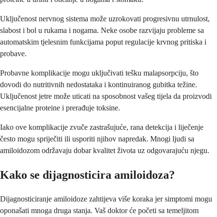
Uključenost nervnog sistema može uzrokovati progresivnu utrnulost,
slabost i bol u rukama i nogama. Neke osobe razvijaju probleme sa
automatskim tjelesnim funkcijama poput regulacije krvnog pritiska i
probave.
Probavne komplikacije mogu uključivati tešku malapsorpciju, što
dovodi do nutritivnih nedostataka i kontinuiranog gubitka težine.
Uključenost jetre može uticati na sposobnost vašeg tijela da proizvodi
esencijalne proteine i prerađuje toksine.
Iako ove komplikacije zvuče zastrašujuće, rana detekcija i liječenje
često mogu spriječiti ili usporiti njihov napredak. Mnogi ljudi sa
amiloidozom održavaju dobar kvalitet života uz odgovarajuću njegu.
Kako se dijagnosticira amiloidoza?
Dijagnosticiranje amiloidoze zahtijeva više koraka jer simptomi mogu
oponašati mnoga druga stanja. Vaš doktor će početi sa temeljitom