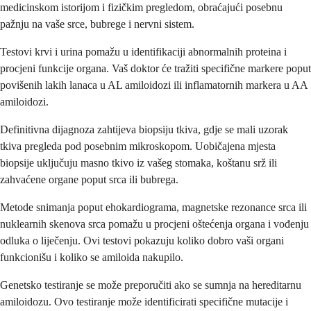
medicinskom istorijom i fizičkim pregledom, obraćajući posebnu
pažnju na vaše srce, bubrege i nervni sistem.
Testovi krvi i urina pomažu u identifikaciji abnormalnih proteina i
procjeni funkcije organa. Vaš doktor će tražiti specifične markere poput
povišenih lakih lanaca u AL amiloidozi ili inflamatornih markera u AA
amiloidozi.
Definitivna dijagnoza zahtijeva biopsiju tkiva, gdje se mali uzorak
tkiva pregleda pod posebnim mikroskopom. Uobičajena mjesta
biopsije uključuju masno tkivo iz vašeg stomaka, koštanu srž ili
zahvaćene organe poput srca ili bubrega.
Metode snimanja poput ehokardiograma, magnetske rezonance srca ili
nuklearnih skenova srca pomažu u procjeni oštećenja organa i vođenju
odluka o liječenju. Ovi testovi pokazuju koliko dobro vaši organi
funkcionišu i koliko se amiloida nakupilo.
Genetsko testiranje se može preporučiti ako se sumnja na hereditarnu
amiloidozu. Ovo testiranje može identificirati specifične mutacije i