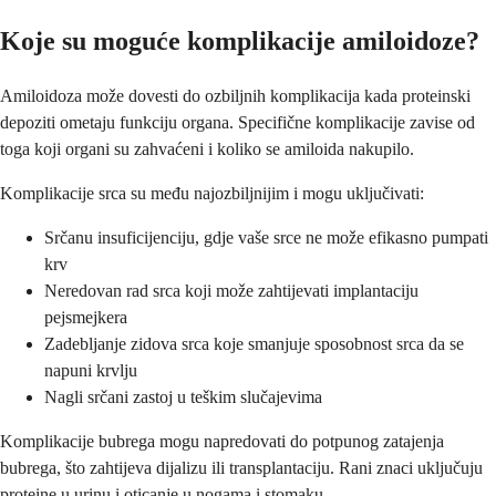
Koje su moguće komplikacije amiloidoze?
Amiloidoza može dovesti do ozbiljnih komplikacija kada proteinski
depoziti ometaju funkciju organa. Specifične komplikacije zavise od
toga koji organi su zahvaćeni i koliko se amiloida nakupilo.
Komplikacije srca su među najozbiljnijim i mogu uključivati:
Srčanu insuficijenciju, gdje vaše srce ne može efikasno pumpati
krv
Neredovan rad srca koji može zahtijevati implantaciju
pejsmejkera
Zadebljanje zidova srca koje smanjuje sposobnost srca da se
napuni krvlju
Nagli srčani zastoj u teškim slučajevima
Komplikacije bubrega mogu napredovati do potpunog zatajenja
bubrega, što zahtijeva dijalizu ili transplantaciju. Rani znaci uključuju
proteine u urinu i oticanje u nogama i stomaku.