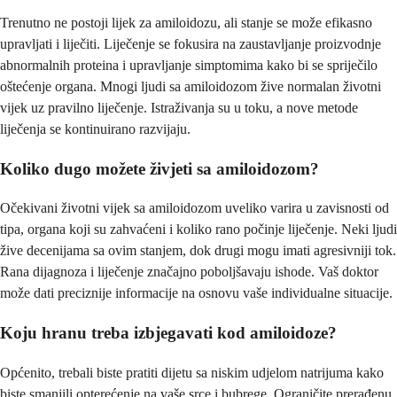
Trenutno ne postoji lijek za amiloidozu, ali stanje se može efikasno
upravljati i liječiti. Liječenje se fokusira na zaustavljanje proizvodnje
abnormalnih proteina i upravljanje simptomima kako bi se spriječilo
oštećenje organa. Mnogi ljudi sa amiloidozom žive normalan životni
vijek uz pravilno liječenje. Istraživanja su u toku, a nove metode
liječenja se kontinuirano razvijaju.
Koliko dugo možete živjeti sa amiloidozom?
Očekivani životni vijek sa amiloidozom uveliko varira u zavisnosti od
tipa, organa koji su zahvaćeni i koliko rano počinje liječenje. Neki ljudi
žive decenijama sa ovim stanjem, dok drugi mogu imati agresivniji tok.
Rana dijagnoza i liječenje značajno poboljšavaju ishode. Vaš doktor
može dati preciznije informacije na osnovu vaše individualne situacije.
Koju hranu treba izbjegavati kod amiloidoze?
Općenito, trebali biste pratiti dijetu sa niskim udjelom natrijuma kako
biste smanjili opterećenje na vaše srce i bubrege. Ograničite prerađenu