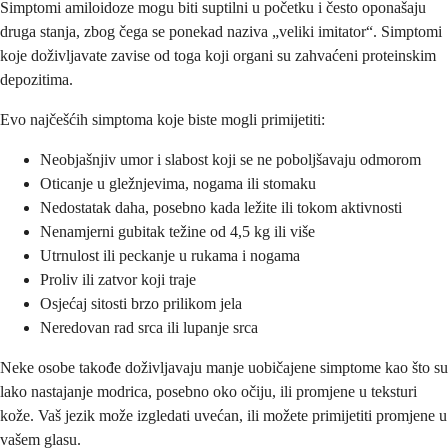
Simptomi amiloidoze mogu biti suptilni u početku i često oponašaju
druga stanja, zbog čega se ponekad naziva „veliki imitator“. Simptomi
koje doživljavate zavise od toga koji organi su zahvaćeni proteinskim
depozitima.
Evo najčešćih simptoma koje biste mogli primijetiti:
Neobjašnjiv umor i slabost koji se ne poboljšavaju odmorom
Oticanje u gležnjevima, nogama ili stomaku
Nedostatak daha, posebno kada ležite ili tokom aktivnosti
Nenamjerni gubitak težine od 4,5 kg ili više
Utrnulost ili peckanje u rukama i nogama
Proliv ili zatvor koji traje
Osjećaj sitosti brzo prilikom jela
Neredovan rad srca ili lupanje srca
Neke osobe takođe doživljavaju manje uobičajene simptome kao što su
lako nastajanje modrica, posebno oko očiju, ili promjene u teksturi
kože. Vaš jezik može izgledati uvećan, ili možete primijetiti promjene u
vašem glasu.