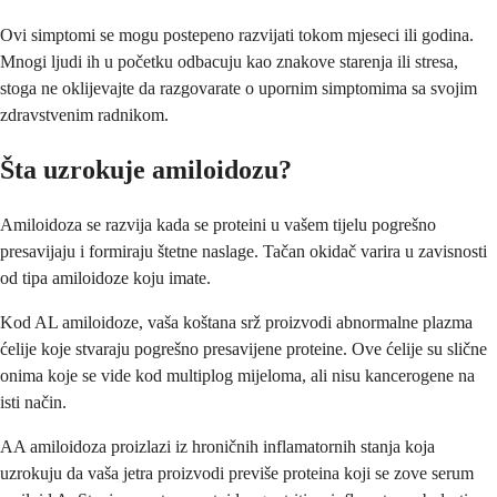
Ovi simptomi se mogu postepeno razvijati tokom mjeseci ili godina.
Mnogi ljudi ih u početku odbacuju kao znakove starenja ili stresa,
stoga ne oklijevajte da razgovarate o upornim simptomima sa svojim
zdravstvenim radnikom.
Šta uzrokuje amiloidozu?
Amiloidoza se razvija kada se proteini u vašem tijelu pogrešno
presavijaju i formiraju štetne naslage. Tačan okidač varira u zavisnosti
od tipa amiloidoze koju imate.
Kod AL amiloidoze, vaša koštana srž proizvodi abnormalne plazma
ćelije koje stvaraju pogrešno presavijene proteine. Ove ćelije su slične
onima koje se vide kod multiplog mijeloma, ali nisu kancerogene na
isti način.
AA amiloidoza proizlazi iz hroničnih inflamatornih stanja koja
uzrokuju da vaša jetra proizvodi previše proteina koji se zove serum