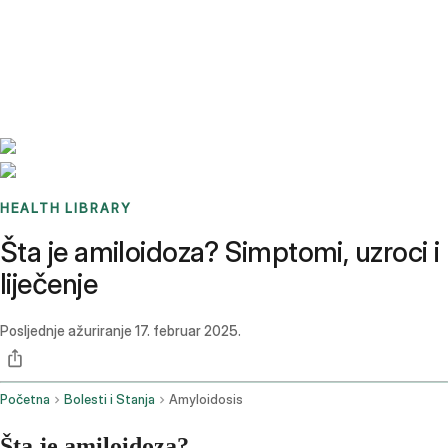
Benchmarks
Stories
FAQ
Sign up / Log in
HEALTH LIBRARY
Šta je amiloidoza? Simptomi, uzroci i
liječenje
Posljednje ažuriranje
17. februar 2025.
Početna
Bolesti i Stanja
Amyloidosis
Šta je amiloidoza?