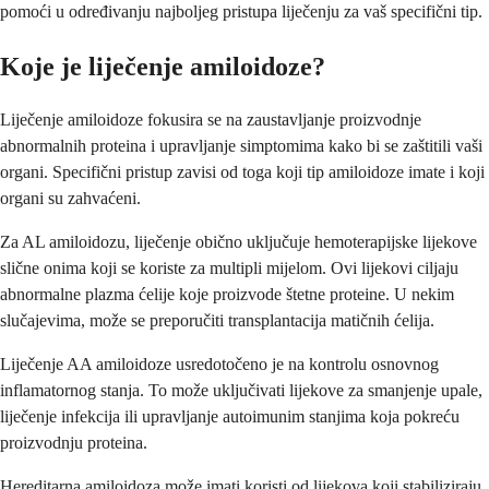
pomoći u određivanju najboljeg pristupa liječenju za vaš specifični tip.
Koje je liječenje amiloidoze?
Liječenje amiloidoze fokusira se na zaustavljanje proizvodnje
abnormalnih proteina i upravljanje simptomima kako bi se zaštitili vaši
organi. Specifični pristup zavisi od toga koji tip amiloidoze imate i koji
organi su zahvaćeni.
Za AL amiloidozu, liječenje obično uključuje hemoterapijske lijekove
slične onima koji se koriste za multipli mijelom. Ovi lijekovi ciljaju
abnormalne plazma ćelije koje proizvode štetne proteine. U nekim
slučajevima, može se preporučiti transplantacija matičnih ćelija.
Liječenje AA amiloidoze usredotočeno je na kontrolu osnovnog
inflamatornog stanja. To može uključivati lijekove za smanjenje upale,
liječenje infekcija ili upravljanje autoimunim stanjima koja pokreću
proizvodnju proteina.
Hereditarna amiloidoza može imati koristi od lijekova koji stabiliziraju