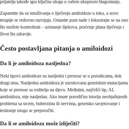
prijatelja takođe igra ključnu ulogu u vašem ukupnom blagostanju.
Zapamtite da su istraživanja o liječenju amiloidoze u toku, a nove
terapije se redovno razvijaju. Ostanite puni nade i fokusirajte se na ono
što možete kontrolirati – uzimanje lijekova, praćenje plana liječenja i
život što zdravije.
Često postavljana pitanja o amiloidozi
Da li je amiloidoza nasljedna?
Neki tipovi amiloidoze su nasljedni i prenose se u porodicama, dok
drugi nisu. Nasljedna amiloidoza je uzrokovana genetskim mutacijama
koje se prenose sa roditelja na djecu. Međutim, najčešći tip, AL
amiloidoza, nije nasljedan. Ako imate porodičnu istoriju neobjašnjenih
problema sa srcem, bubrezima ili nervima, genetsko savjetovanje i
testiranje mogu se preporučiti.
Da li se amiloidoza može izliječiti?