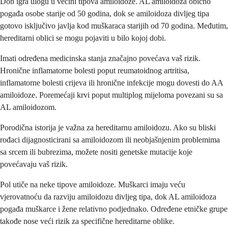
Dob igra ulogu u većini tipova amiloidoze. AL amiloidoza obično
pogađa osobe starije od 50 godina, dok se amiloidoza divljeg tipa
gotovo isključivo javlja kod muškaraca starijih od 70 godina. Međutim,
hereditarni oblici se mogu pojaviti u bilo kojoj dobi.
Imati određena medicinska stanja značajno povećava vaš rizik.
Hronične inflamatorne bolesti poput reumatoidnog artritisa,
inflamatorne bolesti crijeva ili hronične infekcije mogu dovesti do AA
amiloidoze. Poremećaji krvi poput multiplog mijeloma povezani su sa
AL amiloidozom.
Porodična istorija je važna za hereditarnu amiloidozu. Ako su bliski
rođaci dijagnosticirani sa amiloidozom ili neobjašnjenim problemima
sa srcem ili bubrezima, možete nositi genetske mutacije koje
povećavaju vaš rizik.
Pol utiče na neke tipove amiloidoze. Muškarci imaju veću
vjerovatnoću da razviju amiloidozu divljeg tipa, dok AL amiloidoza
pogađa muškarce i žene relativno podjednako. Određene etničke grupe
takođe nose veći rizik za specifične hereditarne oblike.