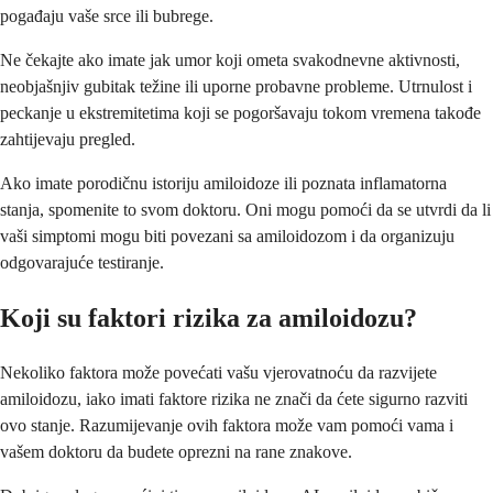
pogađaju vaše srce ili bubrege.
Ne čekajte ako imate jak umor koji ometa svakodnevne aktivnosti,
neobjašnjiv gubitak težine ili uporne probavne probleme. Utrnulost i
peckanje u ekstremitetima koji se pogoršavaju tokom vremena takođe
zahtijevaju pregled.
Ako imate porodičnu istoriju amiloidoze ili poznata inflamatorna
stanja, spomenite to svom doktoru. Oni mogu pomoći da se utvrdi da li
vaši simptomi mogu biti povezani sa amiloidozom i da organizuju
odgovarajuće testiranje.
Koji su faktori rizika za amiloidozu?
Nekoliko faktora može povećati vašu vjerovatnoću da razvijete
amiloidozu, iako imati faktore rizika ne znači da ćete sigurno razviti
ovo stanje. Razumijevanje ovih faktora može vam pomoći vama i
vašem doktoru da budete oprezni na rane znakove.