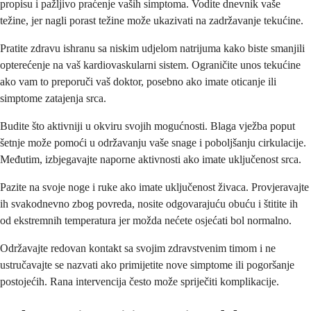
propisu i pažljivo praćenje vaših simptoma. Vodite dnevnik vaše
težine, jer nagli porast težine može ukazivati na zadržavanje tekućine.
Pratite zdravu ishranu sa niskim udjelom natrijuma kako biste smanjili
opterećenje na vaš kardiovaskularni sistem. Ograničite unos tekućine
ako vam to preporuči vaš doktor, posebno ako imate oticanje ili
simptome zatajenja srca.
Budite što aktivniji u okviru svojih mogućnosti. Blaga vježba poput
šetnje može pomoći u održavanju vaše snage i poboljšanju cirkulacije.
Međutim, izbjegavajte naporne aktivnosti ako imate uključenost srca.
Pazite na svoje noge i ruke ako imate uključenost živaca. Provjeravajte
ih svakodnevno zbog povreda, nosite odgovarajuću obuću i štitite ih
od ekstremnih temperatura jer možda nećete osjećati bol normalno.
Održavajte redovan kontakt sa svojim zdravstvenim timom i ne
ustručavajte se nazvati ako primijetite nove simptome ili pogoršanje
postojećih. Rana intervencija često može spriječiti komplikacije.