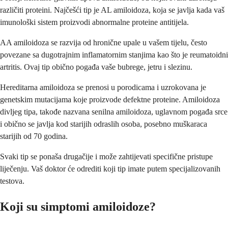
različiti proteini. Najčešći tip je AL amiloidoza, koja se javlja kada vaš
imunološki sistem proizvodi abnormalne proteine antitijela.
AA amiloidoza se razvija od hronične upale u vašem tijelu, često
povezane sa dugotrajnim inflamatornim stanjima kao što je reumatoidni
artritis. Ovaj tip obično pogađa vaše bubrege, jetru i slezinu.
Hereditarna amiloidoza se prenosi u porodicama i uzrokovana je
genetskim mutacijama koje proizvode defektne proteine. Amiloidoza
divljeg tipa, takođe nazvana senilna amiloidoza, uglavnom pogađa srce
i obično se javlja kod starijih odraslih osoba, posebno muškaraca
starijih od 70 godina.
Svaki tip se ponaša drugačije i može zahtijevati specifične pristupe
liječenju. Vaš doktor će odrediti koji tip imate putem specijalizovanih
testova.
Koji su simptomi amiloidoze?