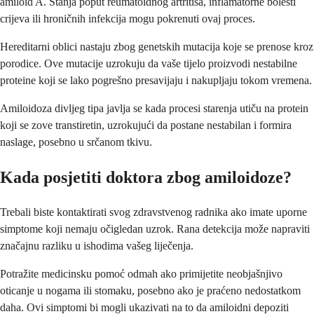
amiloid A. Stanja poput reumatoidnog artritisa, inflamatorne bolesti
crijeva ili hroničnih infekcija mogu pokrenuti ovaj proces.
Hereditarni oblici nastaju zbog genetskih mutacija koje se prenose kroz
porodice. Ove mutacije uzrokuju da vaše tijelo proizvodi nestabilne
proteine koji se lako pogrešno presavijaju i nakupljaju tokom vremena.
Amiloidoza divljeg tipa javlja se kada procesi starenja utiču na protein
koji se zove transtiretin, uzrokujući da postane nestabilan i formira
naslage, posebno u srčanom tkivu.
Kada posjetiti doktora zbog amiloidoze?
Trebali biste kontaktirati svog zdravstvenog radnika ako imate uporne
simptome koji nemaju očigledan uzrok. Rana detekcija može napraviti
značajnu razliku u ishodima vašeg liječenja.
Potražite medicinsku pomoć odmah ako primijetite neobjašnjivo
oticanje u nogama ili stomaku, posebno ako je praćeno nedostatkom
daha. Ovi simptomi bi mogli ukazivati na to da amiloidni depoziti