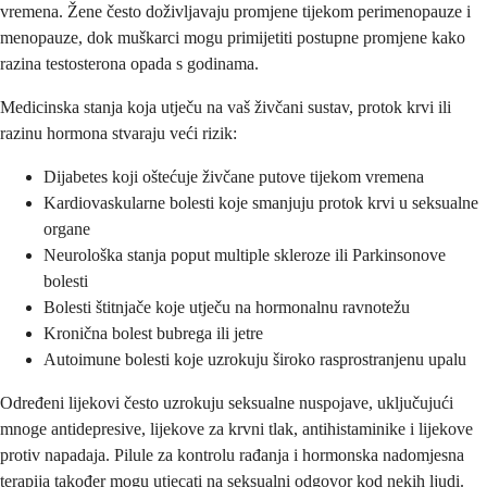
vremena. Žene često doživljavaju promjene tijekom perimenopauze i
menopauze, dok muškarci mogu primijetiti postupne promjene kako
razina testosterona opada s godinama.
Medicinska stanja koja utječu na vaš živčani sustav, protok krvi ili
razinu hormona stvaraju veći rizik:
Dijabetes koji oštećuje živčane putove tijekom vremena
Kardiovaskularne bolesti koje smanjuju protok krvi u seksualne
organe
Neurološka stanja poput multiple skleroze ili Parkinsonove
bolesti
Bolesti štitnjače koje utječu na hormonalnu ravnotežu
Kronična bolest bubrega ili jetre
Autoimune bolesti koje uzrokuju široko rasprostranjenu upalu
Određeni lijekovi često uzrokuju seksualne nuspojave, uključujući
mnoge antidepresive, lijekove za krvni tlak, antihistaminike i lijekove
protiv napadaja. Pilule za kontrolu rađanja i hormonska nadomjesna
terapija također mogu utjecati na seksualni odgovor kod nekih ljudi.