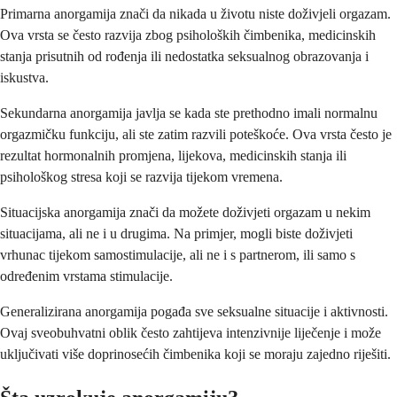
Primarna anorgamija znači da nikada u životu niste doživjeli orgazam.
Ova vrsta se često razvija zbog psiholoških čimbenika, medicinskih
stanja prisutnih od rođenja ili nedostatka seksualnog obrazovanja i
iskustva.
Sekundarna anorgamija javlja se kada ste prethodno imali normalnu
orgazmičku funkciju, ali ste zatim razvili poteškoće. Ova vrsta često je
rezultat hormonalnih promjena, lijekova, medicinskih stanja ili
psihološkog stresa koji se razvija tijekom vremena.
Situacijska anorgamija znači da možete doživjeti orgazam u nekim
situacijama, ali ne i u drugima. Na primjer, mogli biste doživjeti
vrhunac tijekom samostimulacije, ali ne i s partnerom, ili samo s
određenim vrstama stimulacije.
Generalizirana anorgamija pogađa sve seksualne situacije i aktivnosti.
Ovaj sveobuhvatni oblik često zahtijeva intenzivnije liječenje i može
uključivati više doprinosećih čimbenika koji se moraju zajedno riješiti.