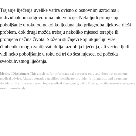
Trajanje liječenja uvelike varira ovisno o osnovnim uzrocima i
individualnom odgovoru na intervencije. Neki ljudi primjećuju
poboljšanje u roku od nekoliko tjedana ako prilagodba lijekova riješi
problem, dok drugi možda trebaju nekoliko mjeseci terapije ili
promjena načina života. Složeni slučajevi koji uključuju više
čimbenika mogu zahtijevati dulja razdoblja liječenja, ali većina ljudi
vidi neko poboljšanje u roku od tri do šest mjeseci od početka
sveobuhvatnog liječenja.
Medical Disclaimer:
This article is for informational purposes only and does not constitute
medical advice. Always consult a qualified healthcare provider for diagnosis and treatment
decisions. If you are experiencing a medical emergency, call 911 or go to the nearest emergency
room immediately.