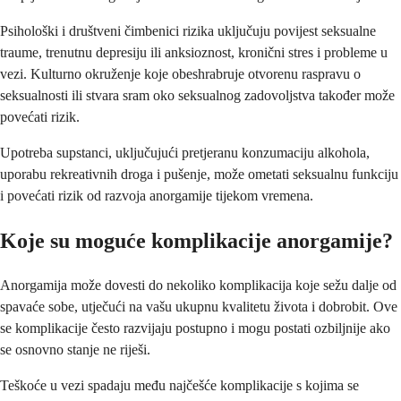
Psihološki i društveni čimbenici rizika uključuju povijest seksualne
traume, trenutnu depresiju ili anksioznost, kronični stres i probleme u
vezi. Kulturno okruženje koje obeshrabruje otvorenu raspravu o
seksualnosti ili stvara sram oko seksualnog zadovoljstva također može
povećati rizik.
Upotreba supstanci, uključujući pretjeranu konzumaciju alkohola,
uporabu rekreativnih droga i pušenje, može ometati seksualnu funkciju
i povećati rizik od razvoja anorgamije tijekom vremena.
Koje su moguće komplikacije anorgamije?
Anorgamija može dovesti do nekoliko komplikacija koje sežu dalje od
spavaće sobe, utječući na vašu ukupnu kvalitetu života i dobrobit. Ove
se komplikacije često razvijaju postupno i mogu postati ozbiljnije ako
se osnovno stanje ne riješi.
Teškoće u vezi spadaju među najčešće komplikacije s kojima se