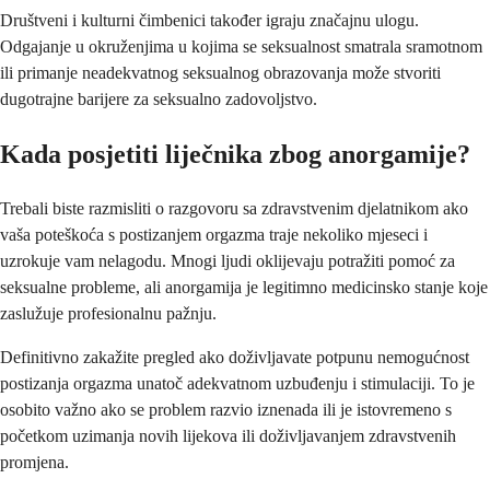
Društveni i kulturni čimbenici također igraju značajnu ulogu.
Odgajanje u okruženjima u kojima se seksualnost smatrala sramotnom
ili primanje neadekvatnog seksualnog obrazovanja može stvoriti
dugotrajne barijere za seksualno zadovoljstvo.
Kada posjetiti liječnika zbog anorgamije?
Trebali biste razmisliti o razgovoru sa zdravstvenim djelatnikom ako
vaša poteškoća s postizanjem orgazma traje nekoliko mjeseci i
uzrokuje vam nelagodu. Mnogi ljudi oklijevaju potražiti pomoć za
seksualne probleme, ali anorgamija je legitimno medicinsko stanje koje
zaslužuje profesionalnu pažnju.
Definitivno zakažite pregled ako doživljavate potpunu nemogućnost
postizanja orgazma unatoč adekvatnom uzbuđenju i stimulaciji. To je
osobito važno ako se problem razvio iznenada ili je istovremeno s
početkom uzimanja novih lijekova ili doživljavanjem zdravstvenih
promjena.