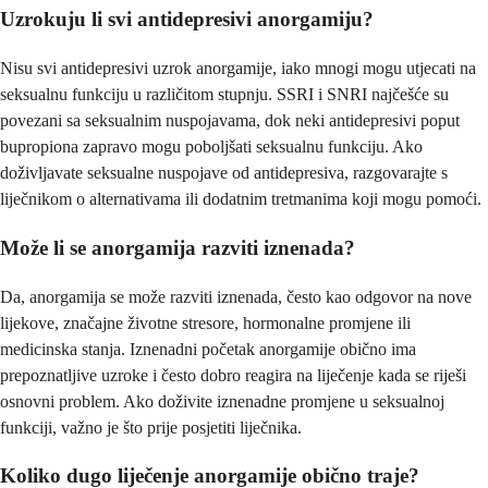
Uzrokuju li svi antidepresivi anorgamiju?
Nisu svi antidepresivi uzrok anorgamije, iako mnogi mogu utjecati na
seksualnu funkciju u različitom stupnju. SSRI i SNRI najčešće su
povezani sa seksualnim nuspojavama, dok neki antidepresivi poput
bupropiona zapravo mogu poboljšati seksualnu funkciju. Ako
doživljavate seksualne nuspojave od antidepresiva, razgovarajte s
liječnikom o alternativama ili dodatnim tretmanima koji mogu pomoći.
Može li se anorgamija razviti iznenada?
Da, anorgamija se može razviti iznenada, često kao odgovor na nove
lijekove, značajne životne stresore, hormonalne promjene ili
medicinska stanja. Iznenadni početak anorgamije obično ima
prepoznatljive uzroke i često dobro reagira na liječenje kada se riješi
osnovni problem. Ako doživite iznenadne promjene u seksualnoj
funkciji, važno je što prije posjetiti liječnika.
Koliko dugo liječenje anorgamije obično traje?