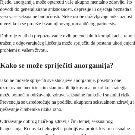
Rjeđe, anorgamija može opteretiti vaše ukupno mentalno zdravlje, što
dovodi do generalizirane anksioznosti, depresije ili osjećaja beznađa u
vezi vaše seksualne budućnosti. Neke osobe doživljavaju anksioznost
u vezi koja se proteže izvan njihovog romantičnog partnerstva.
Dobro je znati da prepoznavanje ovih potencijalnih komplikacija rano i
traženje odgovarajućeg liječenja može spriječiti da postanu ukorijenjeni
problemi u vašem životu.
Kako se može spriječiti anorgamija?
Iako ne možete spriječiti sve slučajeve anorgamije, posebno one
uzrokovane medicinskim stanjima ili lijekovima, nekoliko strategija
može pomoći u održavanju zdrave seksualne funkcije i smanjiti rizik.
Prevencija se usredotočuje na podršku ukupnom seksualnom zdravlju i
rješavanje čimbenika rizika rano.
Održavanje dobrog fizičkog zdravlja čini temelj seksualnog
blagostanja. Redovita tjelovježba poboljšava protok krvi u seksualne