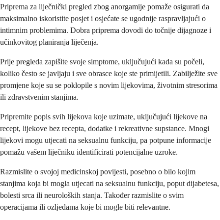
Priprema za liječnički pregled zbog anorgamije pomaže osigurati da
maksimalno iskoristite posjet i osjećate se ugodnije raspravljajući o
intimnim problemima. Dobra priprema dovodi do točnije dijagnoze i
učinkovitog planiranja liječenja.
Prije pregleda zapišite svoje simptome, uključujući kada su počeli,
koliko često se javljaju i sve obrasce koje ste primijetili. Zabilježite sve
promjene koje su se poklopile s novim lijekovima, životnim stresorima
ili zdravstvenim stanjima.
Pripremite popis svih lijekova koje uzimate, uključujući lijekove na
recept, lijekove bez recepta, dodatke i rekreativne supstance. Mnogi
lijekovi mogu utjecati na seksualnu funkciju, pa potpune informacije
pomažu vašem liječniku identificirati potencijalne uzroke.
Razmislite o svojoj medicinskoj povijesti, posebno o bilo kojim
stanjima koja bi mogla utjecati na seksualnu funkciju, poput dijabetesa,
bolesti srca ili neuroloških stanja. Također razmislite o svim
operacijama ili ozljedama koje bi mogle biti relevantne.