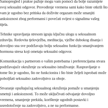
Samopregled i prakse pažnje mogu vam pomoći da bolje razumijete
svoj seksualni odgovor. Provođenje vremena sami kako biste otkrili što
vam je ugodno bez pritiska da doživite orgazam može smanjiti
anksioznost zbog performansi i povećati svijest o signalima vašeg
tijela.
Tehnike upravljanja stresom igraju ključnu ulogu u seksualnom
zdravlju. Redovita tjelovježba, meditacija, vježbe dubokog disanja i
dovoljno sna sve podržavaju bolju seksualnu funkciju smanjivanjem
hormona stresa koji ometaju seksualni odgovor.
Komunikacija s partnerom o vašim potrebama i preferencijama stvara
podržavajuće okruženje za seksualno istraživanje. Raspravljanje o
tome što je ugodno, što ne funkcionira i što biste željeli isprobati može
poboljšati seksualno zadovoljstvo za oboje.
Stvaranje opuštajućeg seksualnog okruženja pomaže u smanjenju
smetnji i anksioznosti. To može uključivati odvajanje dovoljno
vremena, smanjenje prekida, korištenje ugodnih postavki i
usredotočenje na zadovoljstvo, a ne na performanse.