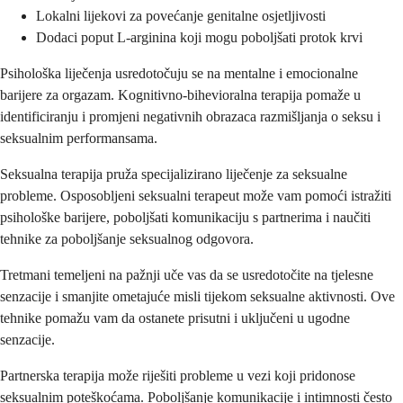
Lokalni lijekovi za povećanje genitalne osjetljivosti
Dodaci poput L-arginina koji mogu poboljšati protok krvi
Psihološka liječenja usredotočuju se na mentalne i emocionalne
barijere za orgazam. Kognitivno-bihevioralna terapija pomaže u
identificiranju i promjeni negativnih obrazaca razmišljanja o seksu i
seksualnim performansama.
Seksualna terapija pruža specijalizirano liječenje za seksualne
probleme. Osposobljeni seksualni terapeut može vam pomoći istražiti
psihološke barijere, poboljšati komunikaciju s partnerima i naučiti
tehnike za poboljšanje seksualnog odgovora.
Tretmani temeljeni na pažnji uče vas da se usredotočite na tjelesne
senzacije i smanjite ometajuće misli tijekom seksualne aktivnosti. Ove
tehnike pomažu vam da ostanete prisutni i uključeni u ugodne
senzacije.
Partnerska terapija može riješiti probleme u vezi koji pridonose
seksualnim poteškoćama. Poboljšanje komunikacije i intimnosti često