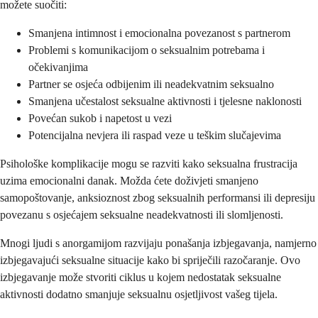
možete suočiti:
Smanjena intimnost i emocionalna povezanost s partnerom
Problemi s komunikacijom o seksualnim potrebama i
očekivanjima
Partner se osjeća odbijenim ili neadekvatnim seksualno
Smanjena učestalost seksualne aktivnosti i tjelesne naklonosti
Povećan sukob i napetost u vezi
Potencijalna nevjera ili raspad veze u teškim slučajevima
Psihološke komplikacije mogu se razviti kako seksualna frustracija
uzima emocionalni danak. Možda ćete doživjeti smanjeno
samopoštovanje, anksioznost zbog seksualnih performansi ili depresiju
povezanu s osjećajem seksualne neadekvatnosti ili slomljenosti.
Mnogi ljudi s anorgamijom razvijaju ponašanja izbjegavanja, namjerno
izbjegavajući seksualne situacije kako bi spriječili razočaranje. Ovo
izbjegavanje može stvoriti ciklus u kojem nedostatak seksualne
aktivnosti dodatno smanjuje seksualnu osjetljivost vašeg tijela.