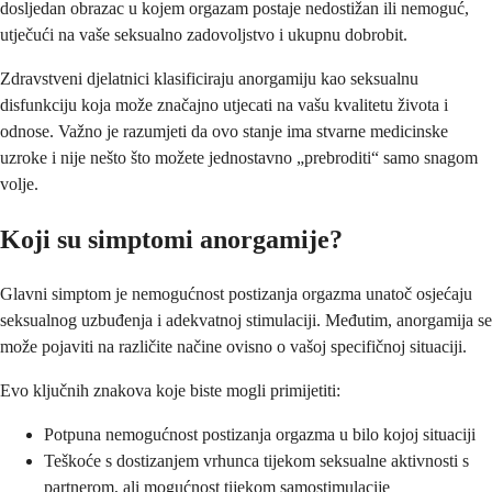
dosljedan obrazac u kojem orgazam postaje nedostižan ili nemoguć,
utječući na vaše seksualno zadovoljstvo i ukupnu dobrobit.
Zdravstveni djelatnici klasificiraju anorgamiju kao seksualnu
disfunkciju koja može značajno utjecati na vašu kvalitetu života i
odnose. Važno je razumjeti da ovo stanje ima stvarne medicinske
uzroke i nije nešto što možete jednostavno „prebroditi“ samo snagom
volje.
Koji su simptomi anorgamije?
Glavni simptom je nemogućnost postizanja orgazma unatoč osjećaju
seksualnog uzbuđenja i adekvatnoj stimulaciji. Međutim, anorgamija se
može pojaviti na različite načine ovisno o vašoj specifičnoj situaciji.
Evo ključnih znakova koje biste mogli primijetiti:
Potpuna nemogućnost postizanja orgazma u bilo kojoj situaciji
Teškoće s dostizanjem vrhunca tijekom seksualne aktivnosti s
partnerom, ali mogućnost tijekom samostimulacije