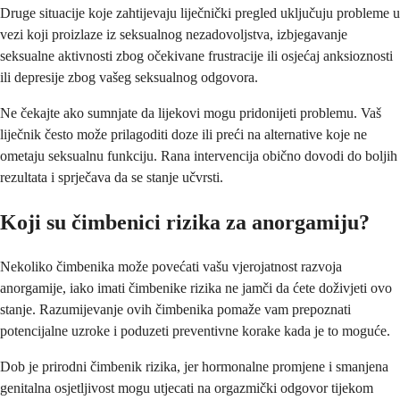
Druge situacije koje zahtijevaju liječnički pregled uključuju probleme u
vezi koji proizlaze iz seksualnog nezadovoljstva, izbjegavanje
seksualne aktivnosti zbog očekivane frustracije ili osjećaj anksioznosti
ili depresije zbog vašeg seksualnog odgovora.
Ne čekajte ako sumnjate da lijekovi mogu pridonijeti problemu. Vaš
liječnik često može prilagoditi doze ili preći na alternative koje ne
ometaju seksualnu funkciju. Rana intervencija obično dovodi do boljih
rezultata i sprječava da se stanje učvrsti.
Koji su čimbenici rizika za anorgamiju?
Nekoliko čimbenika može povećati vašu vjerojatnost razvoja
anorgamije, iako imati čimbenike rizika ne jamči da ćete doživjeti ovo
stanje. Razumijevanje ovih čimbenika pomaže vam prepoznati
potencijalne uzroke i poduzeti preventivne korake kada je to moguće.
Dob je prirodni čimbenik rizika, jer hormonalne promjene i smanjena
genitalna osjetljivost mogu utjecati na orgazmički odgovor tijekom