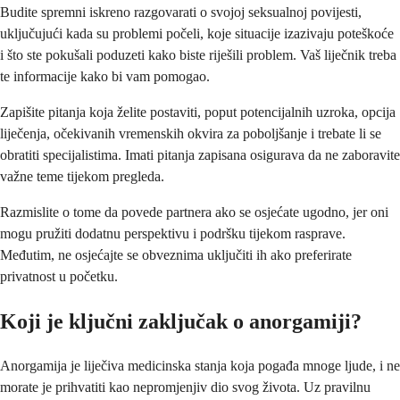
Budite spremni iskreno razgovarati o svojoj seksualnoj povijesti,
uključujući kada su problemi počeli, koje situacije izazivaju poteškoće
i što ste pokušali poduzeti kako biste riješili problem. Vaš liječnik treba
te informacije kako bi vam pomogao.
Zapišite pitanja koja želite postaviti, poput potencijalnih uzroka, opcija
liječenja, očekivanih vremenskih okvira za poboljšanje i trebate li se
obratiti specijalistima. Imati pitanja zapisana osigurava da ne zaboravite
važne teme tijekom pregleda.
Razmislite o tome da povede partnera ako se osjećate ugodno, jer oni
mogu pružiti dodatnu perspektivu i podršku tijekom rasprave.
Međutim, ne osjećajte se obveznima uključiti ih ako preferirate
privatnost u početku.
Koji je ključni zaključak o anorgamiji?
Anorgamija je liječiva medicinska stanja koja pogađa mnoge ljude, i ne
morate je prihvatiti kao nepromjenjiv dio svog života. Uz pravilnu