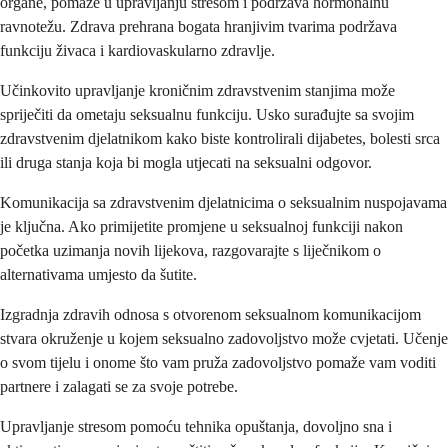
organe, pomaže u upravljanju stresom i podržava hormonalnu
ravnotežu. Zdrava prehrana bogata hranjivim tvarima podržava
funkciju živaca i kardiovaskularno zdravlje.
Učinkovito upravljanje kroničnim zdravstvenim stanjima može
spriječiti da ometaju seksualnu funkciju. Usko surađujte sa svojim
zdravstvenim djelatnikom kako biste kontrolirali dijabetes, bolesti srca
ili druga stanja koja bi mogla utjecati na seksualni odgovor.
Komunikacija sa zdravstvenim djelatnicima o seksualnim nuspojavama
je ključna. Ako primijetite promjene u seksualnoj funkciji nakon
početka uzimanja novih lijekova, razgovarajte s liječnikom o
alternativama umjesto da šutite.
Izgradnja zdravih odnosa s otvorenom seksualnom komunikacijom
stvara okruženje u kojem seksualno zadovoljstvo može cvjetati. Učenje
o svom tijelu i onome što vam pruža zadovoljstvo pomaže vam voditi
partnere i zalagati se za svoje potrebe.
Upravljanje stresom pomoću tehnika opuštanja, dovoljno sna i