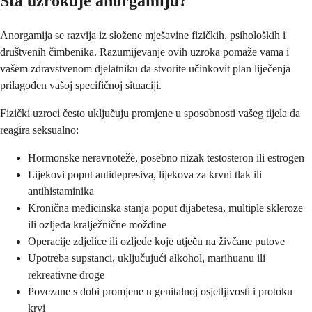
Šta uzrokuje anorgamiju?
Anorgamija se razvija iz složene mješavine fizičkih, psiholoških i
društvenih čimbenika. Razumijevanje ovih uzroka pomaže vama i
vašem zdravstvenom djelatniku da stvorite učinkovit plan liječenja
prilagođen vašoj specifičnoj situaciji.
Fizički uzroci često uključuju promjene u sposobnosti vašeg tijela da
reagira seksualno:
Hormonske neravnoteže, posebno nizak testosteron ili estrogen
Lijekovi poput antidepresiva, lijekova za krvni tlak ili
antihistaminika
Kronična medicinska stanja poput dijabetesa, multiple skleroze
ili ozljeda kralježnične moždine
Operacije zdjelice ili ozljede koje utječu na živčane putove
Upotreba supstanci, uključujući alkohol, marihuanu ili
rekreativne droge
Povezane s dobi promjene u genitalnoj osjetljivosti i protoku
krvi