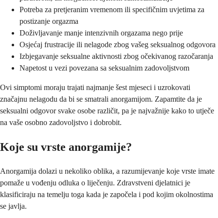
Potreba za pretjeranim vremenom ili specifičnim uvjetima za
postizanje orgazma
Doživljavanje manje intenzivnih orgazama nego prije
Osjećaj frustracije ili nelagode zbog vašeg seksualnog odgovora
Izbjegavanje seksualne aktivnosti zbog očekivanog razočaranja
Napetost u vezi povezana sa seksualnim zadovoljstvom
Ovi simptomi moraju trajati najmanje šest mjeseci i uzrokovati
značajnu nelagodu da bi se smatrali anorgamijom. Zapamtite da je
seksualni odgovor svake osobe različit, pa je najvažnije kako to utječe
na vaše osobno zadovoljstvo i dobrobit.
Koje su vrste anorgamije?
Anorgamija dolazi u nekoliko oblika, a razumijevanje koje vrste imate
pomaže u vođenju odluka o liječenju. Zdravstveni djelatnici je
klasificiraju na temelju toga kada je započela i pod kojim okolnostima
se javlja.