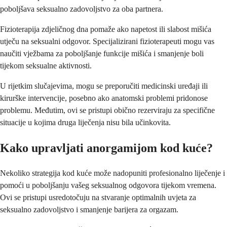
poboljšava seksualno zadovoljstvo za oba partnera.
Fizioterapija zdjeličnog dna pomaže ako napetost ili slabost mišića
utječu na seksualni odgovor. Specijalizirani fizioterapeuti mogu vas
naučiti vježbama za poboljšanje funkcije mišića i smanjenje boli
tijekom seksualne aktivnosti.
U rijetkim slučajevima, mogu se preporučiti medicinski uređaji ili
kirurške intervencije, posebno ako anatomski problemi pridonose
problemu. Međutim, ovi se pristupi obično rezerviraju za specifične
situacije u kojima druga liječenja nisu bila učinkovita.
Kako upravljati anorgamijom kod kuće?
Nekoliko strategija kod kuće može nadopuniti profesionalno liječenje i
pomoći u poboljšanju vašeg seksualnog odgovora tijekom vremena.
Ovi se pristupi usredotočuju na stvaranje optimalnih uvjeta za
seksualno zadovoljstvo i smanjenje barijera za orgazam.