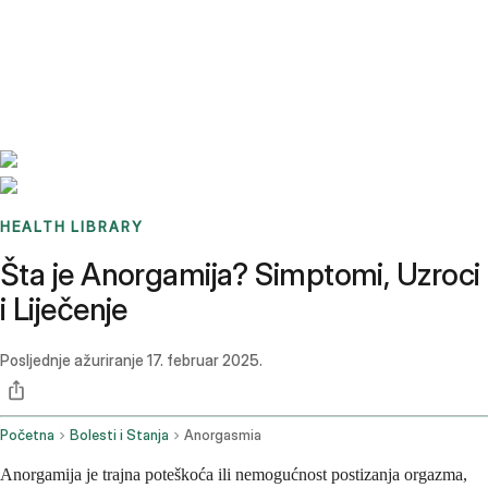
Benchmarks
Stories
FAQ
Sign up / Log in
HEALTH LIBRARY
Šta je Anorgamija? Simptomi, Uzroci
i Liječenje
Posljednje ažuriranje
17. februar 2025.
Početna
Bolesti i Stanja
Anorgasmia
Anorgamija je trajna poteškoća ili nemogućnost postizanja orgazma,