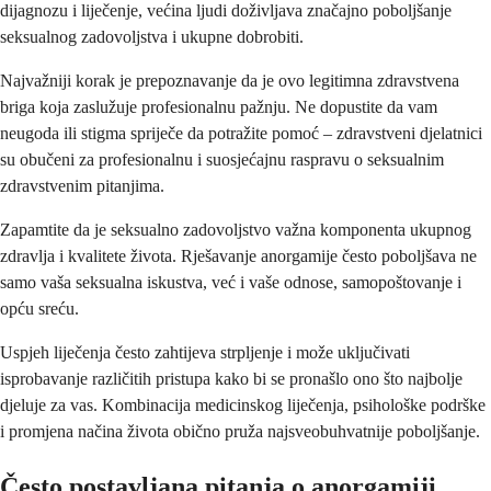
dijagnozu i liječenje, većina ljudi doživljava značajno poboljšanje
seksualnog zadovoljstva i ukupne dobrobiti.
Najvažniji korak je prepoznavanje da je ovo legitimna zdravstvena
briga koja zaslužuje profesionalnu pažnju. Ne dopustite da vam
neugoda ili stigma spriječe da potražite pomoć – zdravstveni djelatnici
su obučeni za profesionalnu i suosjećajnu raspravu o seksualnim
zdravstvenim pitanjima.
Zapamtite da je seksualno zadovoljstvo važna komponenta ukupnog
zdravlja i kvalitete života. Rješavanje anorgamije često poboljšava ne
samo vaša seksualna iskustva, već i vaše odnose, samopoštovanje i
opću sreću.
Uspjeh liječenja često zahtijeva strpljenje i može uključivati
isprobavanje različitih pristupa kako bi se pronašlo ono što najbolje
djeluje za vas. Kombinacija medicinskog liječenja, psihološke podrške
i promjena načina života obično pruža najsveobuhvatnije poboljšanje.
Često postavljana pitanja o anorgamiji