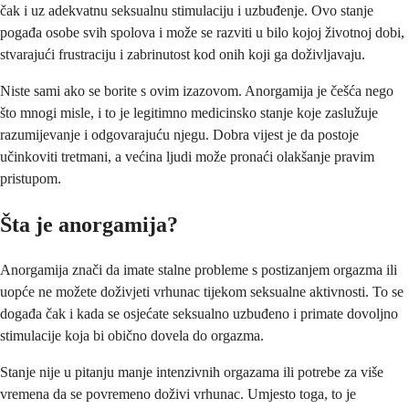
čak i uz adekvatnu seksualnu stimulaciju i uzbuđenje. Ovo stanje
pogađa osobe svih spolova i može se razviti u bilo kojoj životnoj dobi,
stvarajući frustraciju i zabrinutost kod onih koji ga doživljavaju.
Niste sami ako se borite s ovim izazovom. Anorgamija je češća nego
što mnogi misle, i to je legitimno medicinsko stanje koje zaslužuje
razumijevanje i odgovarajuću njegu. Dobra vijest je da postoje
učinkoviti tretmani, a većina ljudi može pronaći olakšanje pravim
pristupom.
Šta je anorgamija?
Anorgamija znači da imate stalne probleme s postizanjem orgazma ili
uopće ne možete doživjeti vrhunac tijekom seksualne aktivnosti. To se
događa čak i kada se osjećate seksualno uzbuđeno i primate dovoljno
stimulacije koja bi obično dovela do orgazma.
Stanje nije u pitanju manje intenzivnih orgazama ili potrebe za više
vremena da se povremeno doživi vrhunac. Umjesto toga, to je