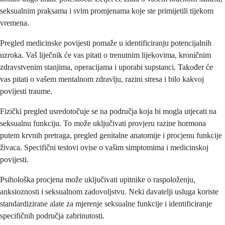
seksualnim praksama i svim promjenama koje ste primijetili tijekom
vremena.
Pregled medicinske povijesti pomaže u identificiranju potencijalnih
uzroka. Vaš liječnik će vas pitati o trenutnim lijekovima, kroničnim
zdravstvenim stanjima, operacijama i uporabi supstanci. Također će
vas pitati o vašem mentalnom zdravlju, razini stresa i bilo kakvoj
povijesti traume.
Fizički pregled usredotočuje se na područja koja bi mogla utjecati na
seksualnu funkciju. To može uključivati provjeru razine hormona
putem krvnih pretraga, pregled genitalne anatomije i procjenu funkcije
živaca. Specifični testovi ovise o vašim simptomima i medicinskoj
povijesti.
Psihološka procjena može uključivati upitnike o raspoloženju,
anksioznosti i seksualnom zadovoljstvu. Neki davatelji usluga koriste
standardizirane alate za mjerenje seksualne funkcije i identificiranje
specifičnih područja zabrinutosti.