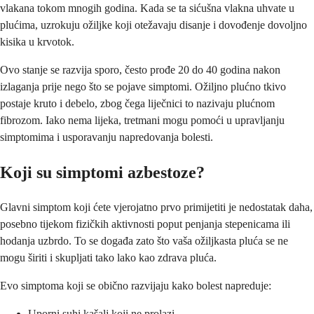
vlakana tokom mnogih godina. Kada se ta sićušna vlakna uhvate u
plućima, uzrokuju ožiljke koji otežavaju disanje i dovođenje dovoljno
kisika u krvotok.
Ovo stanje se razvija sporo, često prođe 20 do 40 godina nakon
izlaganja prije nego što se pojave simptomi. Ožiljno plućno tkivo
postaje kruto i debelo, zbog čega liječnici to nazivaju plućnom
fibrozom. Iako nema lijeka, tretmani mogu pomoći u upravljanju
simptomima i usporavanju napredovanja bolesti.
Koji su simptomi azbestoze?
Glavni simptom koji ćete vjerojatno prvo primijetiti je nedostatak daha,
posebno tijekom fizičkih aktivnosti poput penjanja stepenicama ili
hodanja uzbrdo. To se događa zato što vaša ožiljkasta pluća se ne
mogu širiti i skupljati tako lako kao zdrava pluća.
Evo simptoma koji se obično razvijaju kako bolest napreduje:
Uporni suhi kašalj koji ne prolazi