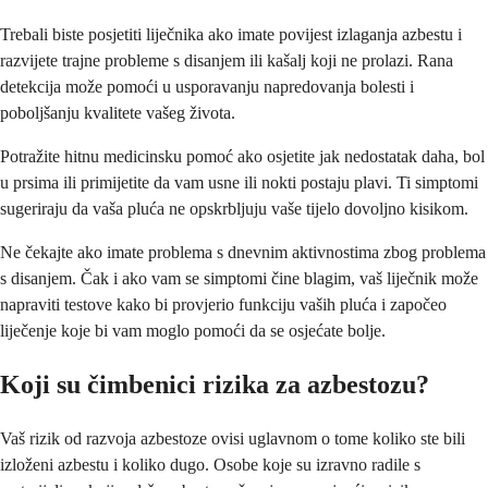
Trebali biste posjetiti liječnika ako imate povijest izlaganja azbestu i
razvijete trajne probleme s disanjem ili kašalj koji ne prolazi. Rana
detekcija može pomoći u usporavanju napredovanja bolesti i
poboljšanju kvalitete vašeg života.
Potražite hitnu medicinsku pomoć ako osjetite jak nedostatak daha, bol
u prsima ili primijetite da vam usne ili nokti postaju plavi. Ti simptomi
sugeriraju da vaša pluća ne opskrbljuju vaše tijelo dovoljno kisikom.
Ne čekajte ako imate problema s dnevnim aktivnostima zbog problema
s disanjem. Čak i ako vam se simptomi čine blagim, vaš liječnik može
napraviti testove kako bi provjerio funkciju vaših pluća i započeo
liječenje koje bi vam moglo pomoći da se osjećate bolje.
Koji su čimbenici rizika za azbestozu?
Vaš rizik od razvoja azbestoze ovisi uglavnom o tome koliko ste bili
izloženi azbestu i koliko dugo. Osobe koje su izravno radile s