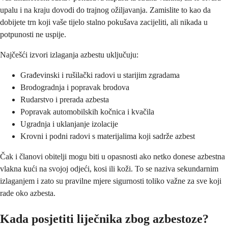
upalu i na kraju dovodi do trajnog ožiljavanja. Zamislite to kao da
dobijete trn koji vaše tijelo stalno pokušava zacijeliti, ali nikada u
potpunosti ne uspije.
Najčešći izvori izlaganja azbestu uključuju:
Građevinski i rušilački radovi u starijim zgradama
Brodogradnja i popravak brodova
Rudarstvo i prerada azbesta
Popravak automobilskih kočnica i kvačila
Ugradnja i uklanjanje izolacije
Krovni i podni radovi s materijalima koji sadrže azbest
Čak i članovi obitelji mogu biti u opasnosti ako netko donese azbestna
vlakna kući na svojoj odjeći, kosi ili koži. To se naziva sekundarnim
izlaganjem i zato su pravilne mjere sigurnosti toliko važne za sve koji
rade oko azbesta.
Kada posjetiti liječnika zbog azbestoze?