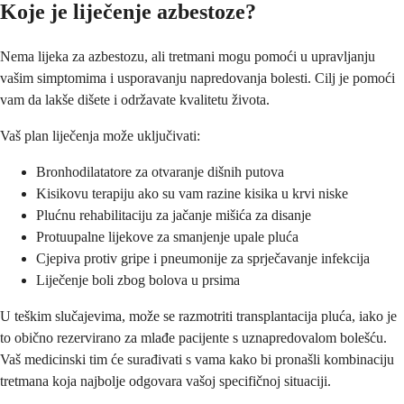
Koje je liječenje azbestoze?
Nema lijeka za azbestozu, ali tretmani mogu pomoći u upravljanju
vašim simptomima i usporavanju napredovanja bolesti. Cilj je pomoći
vam da lakše dišete i održavate kvalitetu života.
Vaš plan liječenja može uključivati:
Bronhodilatatore za otvaranje dišnih putova
Kisikovu terapiju ako su vam razine kisika u krvi niske
Plućnu rehabilitaciju za jačanje mišića za disanje
Protuupalne lijekove za smanjenje upale pluća
Cjepiva protiv gripe i pneumonije za sprječavanje infekcija
Liječenje boli zbog bolova u prsima
U teškim slučajevima, može se razmotriti transplantacija pluća, iako je
to obično rezervirano za mlađe pacijente s uznapredovalom bolešću.
Vaš medicinski tim će surađivati s vama kako bi pronašli kombinaciju
tretmana koja najbolje odgovara vašoj specifičnoj situaciji.