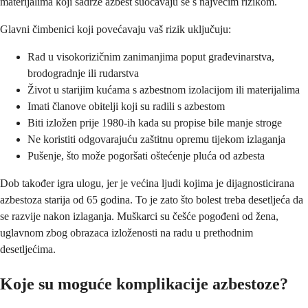
materijalima koji sadrže azbest suočavaju se s najvećim rizikom.
Glavni čimbenici koji povećavaju vaš rizik uključuju:
Rad u visokorizičnim zanimanjima poput građevinarstva,
brodogradnje ili rudarstva
Život u starijim kućama s azbestnom izolacijom ili materijalima
Imati članove obitelji koji su radili s azbestom
Biti izložen prije 1980-ih kada su propise bile manje stroge
Ne koristiti odgovarajuću zaštitnu opremu tijekom izlaganja
Pušenje, što može pogoršati oštećenje pluća od azbesta
Dob također igra ulogu, jer je većina ljudi kojima je dijagnosticirana
azbestoza starija od 65 godina. To je zato što bolest treba desetljeća da
se razvije nakon izlaganja. Muškarci su češće pogođeni od žena,
uglavnom zbog obrazaca izloženosti na radu u prethodnim
desetljećima.
Koje su moguće komplikacije azbestoze?