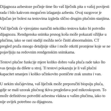
Dijagnoza azbestoze počinje time što vaš liječnik pita o vašoj povijesti
rada i bilo kakvom mogućem izlaganju azbestu. Ovaj razgovor je
ključan jer bolest na testovima izgleda slično drugim plućnim stanjima.
Vaš liječnik će vjerojatno naručiti nekoliko testova kako bi potvrdio
dijagnozu. Rendgenska snimka prsnog koša može pokazati ožiljke u
plućima, iako se rani stadiji možda neće činiti abnormalnim. CT
pregled pruža mnogo detaljnije slike i može otkriti promjene koje se ne
pojavljuju na redovnim rendgenskim snimkama.
Testovi plućne funkcije mjere koliko dobro vaša pluća rade tako što
vas tjeraju da dišete u stroj. Ti testovi pokazuju je li vaš plućni
kapacitet smanjen i koliko učinkovito pomičete zrak unutra i van.
U nekim slučajevima, vaš liječnik može preporučiti biopsiju pluća,
gdje se mali uzorak plućnog tkiva pregledava pod mikroskopom. To
može definitivno potvrditi azbestna vlakna u vašim plućima, iako to
nije uvijek potrebno za dijagnozu.