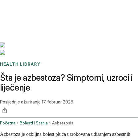
Benchmarks
Stories
FAQ
Sign up / Log in
HEALTH LIBRARY
Šta je azbestoza? Simptomi, uzroci i
liječenje
Posljednje ažuriranje
17. februar 2025.
Početna
Bolesti i Stanja
Asbestosis
Azbestoza je ozbiljna bolest pluća uzrokovana udisanjem azbestnih