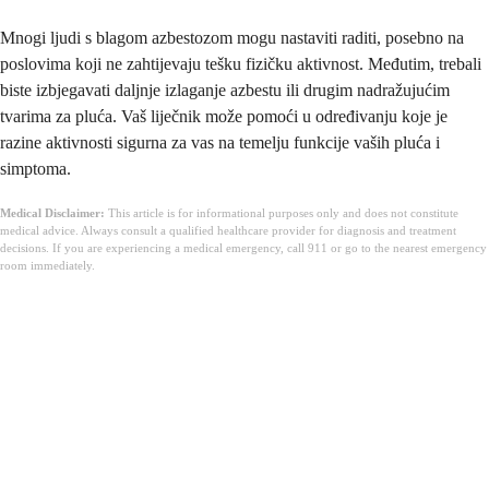
Mnogi ljudi s blagom azbestozom mogu nastaviti raditi, posebno na
poslovima koji ne zahtijevaju tešku fizičku aktivnost. Međutim, trebali
biste izbjegavati daljnje izlaganje azbestu ili drugim nadražujućim
tvarima za pluća. Vaš liječnik može pomoći u određivanju koje je
razine aktivnosti sigurna za vas na temelju funkcije vaših pluća i
simptoma.
Medical Disclaimer:
This article is for informational purposes only and does not constitute
medical advice. Always consult a qualified healthcare provider for diagnosis and treatment
decisions. If you are experiencing a medical emergency, call 911 or go to the nearest emergency
room immediately.