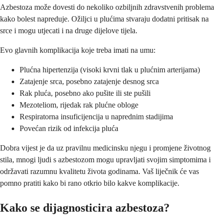
Azbestoza može dovesti do nekoliko ozbiljnih zdravstvenih problema
kako bolest napreduje. Ožiljci u plućima stvaraju dodatni pritisak na
srce i mogu utjecati i na druge dijelove tijela.
Evo glavnih komplikacija koje treba imati na umu:
Plućna hipertenzija (visoki krvni tlak u plućnim arterijama)
Zatajenje srca, posebno zatajenje desnog srca
Rak pluća, posebno ako pušite ili ste pušili
Mezoteliom, rijedak rak plućne obloge
Respiratorna insuficijencija u naprednim stadijima
Povećan rizik od infekcija pluća
Dobra vijest je da uz pravilnu medicinsku njegu i promjene životnog
stila, mnogi ljudi s azbestozom mogu upravljati svojim simptomima i
održavati razumnu kvalitetu života godinama. Vaš liječnik će vas
pomno pratiti kako bi rano otkrio bilo kakve komplikacije.
Kako se dijagnosticira azbestoza?