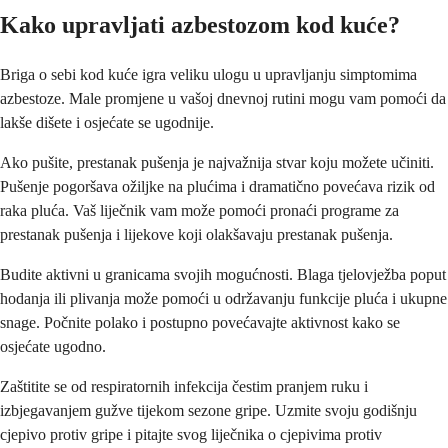
Kako upravljati azbestozom kod kuće?
Briga o sebi kod kuće igra veliku ulogu u upravljanju simptomima
azbestoze. Male promjene u vašoj dnevnoj rutini mogu vam pomoći da
lakše dišete i osjećate se ugodnije.
Ako pušite, prestanak pušenja je najvažnija stvar koju možete učiniti.
Pušenje pogoršava ožiljke na plućima i dramatično povećava rizik od
raka pluća. Vaš liječnik vam može pomoći pronaći programe za
prestanak pušenja i lijekove koji olakšavaju prestanak pušenja.
Budite aktivni u granicama svojih mogućnosti. Blaga tjelovježba poput
hodanja ili plivanja može pomoći u održavanju funkcije pluća i ukupne
snage. Počnite polako i postupno povećavajte aktivnost kako se
osjećate ugodno.
Zaštitite se od respiratornih infekcija čestim pranjem ruku i
izbjegavanjem gužve tijekom sezone gripe. Uzmite svoju godišnju
cjepivo protiv gripe i pitajte svog liječnika o cjepivima protiv