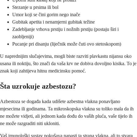
Stezanje u prsima ili bol
Umor koji se čini gorim nego inače
Gubitak apetita i nenamjerni gubitak težine
Zadebljanje vrhova prstiju i nožnih prstiju (postaju širi i
zaobljeniji)
Pucanje pri disanju (liječnik može čuti ovo stetoskopom)
U naprednijim slučajevima, mogli biste razviti plavkastu nijansu oko
usana ili noktiju, što znači da vaša krv ne dobiva dovoljno kisika. To je
znak koji zahtijeva hitnu medicinsku pomoć.
Šta uzrokuje azbestozu?
Azbestoza se događa kada udišete azbestna vlakna ponavljano
mjesecima ili godinama. Ta mikroskopska vlakna su toliko mala da ih
ne možete vidjeti, ali jednom kada dođu do vaših pluća, vaše tijelo ih
ne može razgraditi niti ukloniti.
Vaš imunološki sustav pokušava napasti ta strana vlakna, ali to stvara