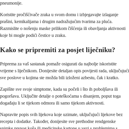
pneumonije.
Koristite pročišćivače zraka u svom domu i izbjegavajte izlaganje
prašini, kemikalijama i drugim nadražujućim tvarima za pluća.
Razmislite o nošenju maske prilikom čišćenja ili obavljanja aktivnosti
koje bi mogle podići čestice u zraku.
Kako se pripremiti za posjet liječniku?
Priprema za vaš sastanak pomaže osigurati da najbolje iskoristite
vrijeme s liječnikom. Donijesite detaljan opis povijesti rada, uključujući
sve poslove u kojima ste možda bili izloženi azbestu, čak i kratko.
Zapišite sve svoje simptome, kada su počeli i što ih poboljšava ili
pogoršava. Uključite detalje o poteškoćama s disanjem, poput toga
događaju li se tijekom odmora ili samo tijekom aktivnosti.
Napravite popis svih lijekova koje uzimate, uključujući lijekove bez
recepta i dodatke. Također, donijesite sve prethodne rendgenske
snimke prsnog koša ili medicinske kartone u vezi s problemima s