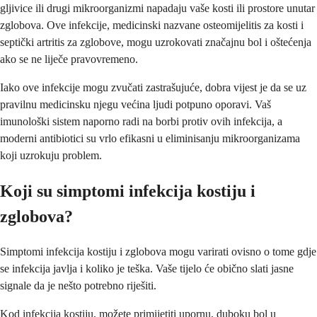
gljivice ili drugi mikroorganizmi napadaju vaše kosti ili prostore unutar
zglobova. Ove infekcije, medicinski nazvane osteomijelitis za kosti i
septički artritis za zglobove, mogu uzrokovati značajnu bol i oštećenja
ako se ne liječe pravovremeno.
Iako ove infekcije mogu zvučati zastrašujuće, dobra vijest je da se uz
pravilnu medicinsku njegu većina ljudi potpuno oporavi. Vaš
imunološki sistem naporno radi na borbi protiv ovih infekcija, a
moderni antibiotici su vrlo efikasni u eliminisanju mikroorganizama
koji uzrokuju problem.
Koji su simptomi infekcija kostiju i
zglobova?
Simptomi infekcija kostiju i zglobova mogu varirati ovisno o tome gdje
se infekcija javlja i koliko je teška. Vaše tijelo će obično slati jasne
signale da je nešto potrebno riješiti.
Kod infekcija kostiju, možete primijetiti upornu, duboku bol u