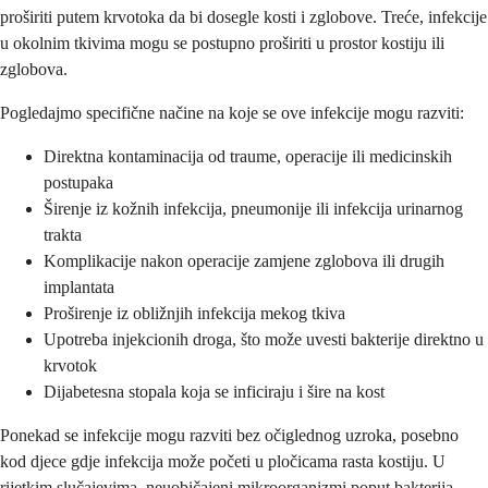
proširiti putem krvotoka da bi dosegle kosti i zglobove. Treće, infekcije
u okolnim tkivima mogu se postupno proširiti u prostor kostiju ili
zglobova.
Pogledajmo specifične načine na koje se ove infekcije mogu razviti:
Direktna kontaminacija od traume, operacije ili medicinskih
postupaka
Širenje iz kožnih infekcija, pneumonije ili infekcija urinarnog
trakta
Komplikacije nakon operacije zamjene zglobova ili drugih
implantata
Proširenje iz obližnjih infekcija mekog tkiva
Upotreba injekcionih droga, što može uvesti bakterije direktno u
krvotok
Dijabetesna stopala koja se inficiraju i šire na kost
Ponekad se infekcije mogu razviti bez očiglednog uzroka, posebno
kod djece gdje infekcija može početi u pločicama rasta kostiju. U
rijetkim slučajevima, neuobičajeni mikroorganizmi poput bakterija