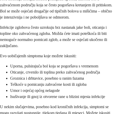
zahvaćenom području koja se često pogoršava kretanjem ili pritiskom.
Bol se može osjećati drugačije od tipičnih bolova u mišićima – obično
je intenzivnija i ne poboljšava se odmorom.
Infekcije zglobova često uzrokuju brz nastanak jake boli, oticanja i
topline oko zahvaćenog zgloba. Možda ćete imati poteškoća ili biti
nemoguće normalno pomicati zglob, a može se osjećati ukočeno ili
zaključano.
Evo uobičajenih simptoma koje možete iskusiti:
Uporna, pulsirajuća bol koja se pogoršava s vremenom
Oticanje, crvenilo ili toplina preko zahvaćenog područja
Groznica i drhtavice, posebno u ranim fazama
Teškoće u pomicanju zahvaćene kosti ili zgloba
Umor i osjećaj općeg nelagode
Isušivanje ili gnoj iz otvorene rane u blizini mjesta infekcije
U nekim slučajevima, posebno kod kroničnih infekcija, simptomi se
mogu razvijati postupnije, tijekom tjedana ili mjeseci. Možete iskusiti