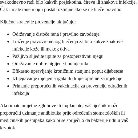
svakodnevno radi bilo kakvih posjekotina, čireva ili znakova infekcije.
Čak i male rane mogu postati ozbiljne ako se ne liječe pravilno.
Ključne strategije prevencije uključuju:
Održavanje čistoće rana i pravilno zavođenje
Traženje pravovremenog liječenja za bilo kakve znakove
infekcije kože ili mekog tkiva
Pažljivo slijedite upute za postoperativnu njegu
Održavanje dobre higijene i pranje ruku
Efikasno upravljanje kroničnim stanjima poput dijabetesa
Izbjegavanje dijeljenja igala ili druge opreme za injekcije
Primanje preporučenih vakcinacija za prevenciju određenih
infekcija
Ako imate umjetne zglobove ili implantate, vaš liječnik može
preporučiti uzimanje antibiotika prije određenih stomatoloških ili
medicinskih postupaka kako bi se spriječilo da bakterije uđu u vaš
krvotok.