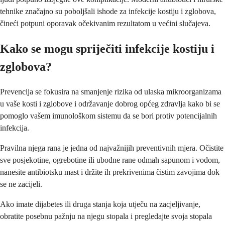
tehnike značajno su poboljšali ishode za infekcije kostiju i zglobova,
čineći potpuni oporavak očekivanim rezultatom u većini slučajeva.
Kako se mogu spriječiti infekcije kostiju i
zglobova?
Prevencija se fokusira na smanjenje rizika od ulaska mikroorganizama
u vaše kosti i zglobove i održavanje dobrog općeg zdravlja kako bi se
pomoglo vašem imunološkom sistemu da se bori protiv potencijalnih
infekcija.
Pravilna njega rana je jedna od najvažnijih preventivnih mjera. Očistite
sve posjekotine, ogrebotine ili ubodne rane odmah sapunom i vodom,
nanesite antibiotsku mast i držite ih prekrivenima čistim zavojima dok
se ne zacijeli.
Ako imate dijabetes ili druga stanja koja utječu na zacjeljivanje,
obratite posebnu pažnju na njegu stopala i pregledajte svoja stopala