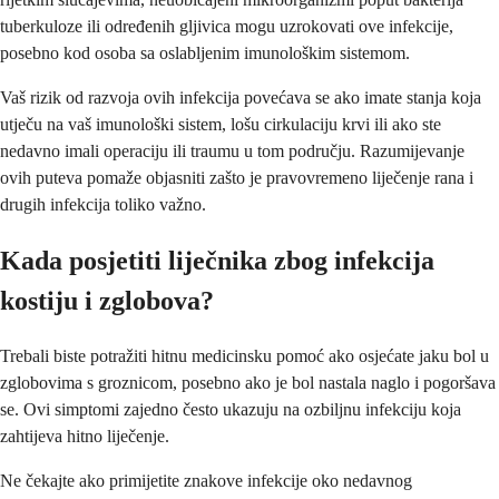
tuberkuloze ili određenih gljivica mogu uzrokovati ove infekcije,
posebno kod osoba sa oslabljenim imunološkim sistemom.
Vaš rizik od razvoja ovih infekcija povećava se ako imate stanja koja
utječu na vaš imunološki sistem, lošu cirkulaciju krvi ili ako ste
nedavno imali operaciju ili traumu u tom području. Razumijevanje
ovih puteva pomaže objasniti zašto je pravovremeno liječenje rana i
drugih infekcija toliko važno.
Kada posjetiti liječnika zbog infekcija
kostiju i zglobova?
Trebali biste potražiti hitnu medicinsku pomoć ako osjećate jaku bol u
zglobovima s groznicom, posebno ako je bol nastala naglo i pogoršava
se. Ovi simptomi zajedno često ukazuju na ozbiljnu infekciju koja
zahtijeva hitno liječenje.
Ne čekajte ako primijetite znakove infekcije oko nedavnog