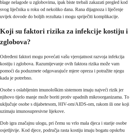
blage nelagode u zglobovima, ipak biste trebali zakazati pregled kod
svog liječnika u roku od nekoliko dana. Rana dijagnoza i liječenje
uvijek dovode do boljih rezultata i mogu spriječiti komplikacije.
Koji su faktori rizika za infekcije kostiju i
zglobova?
Određeni faktori mogu povećati vašu vjerojatnost razvoja infekcija
kostiju i zglobova. Razumijevanje ovih faktora rizika može vam
pomoći da poduzmete odgovarajuće mjere opreza i potražite njegu
kada je potrebno.
Osobe s oslabljenim imunološkim sistemom imaju najveći rizik jer
njihovo tijelo manje može boriti protiv upadnih mikroorganizama. To
uključuje osobe s dijabetesom, HIV-om/AIDS-om, rakom ili one koji
uzimaju imunosupresivne lijekove.
Dob igra značajnu ulogu, pri čemu su vrlo mala djeca i starije osobe
osjetljivije. Kod djece, područja rasta kostiju imaju bogatu opskrbu