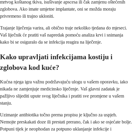
mrtvog koštanog tkiva, isušivanje apscesa ili čak zamjenu oštećenih
zglobova. Ako imate umjetne implantate, oni se možda moraju
privremeno ili trajno ukloniti.
Trajanje liječenja varira, ali obično traje nekoliko tjedana do mjeseci.
Vaš liječnik će pratiti vaš napredak pomoću analiza krvi i snimanja
kako bi se osiguralo da se infekcija reagira na liječenje.
Kako upravljati infekcijama kostiju i
zglobova kod kuće?
Kućna njega igra važnu podržavajuću ulogu u vašem oporavku, iako
nikada ne zamjenjuje medicinsko liječenje. Vaš glavni zadatak je
pažljivo slijediti upute svog liječnika i pratiti sve promjene u vašem
stanju.
Uzimanje antibiotika točno prema propisu je ključno za uspjeh.
Nemojte preskakati doze ili prestati prerano, čak i ako se osjećate bolje.
Potpuni tijek je neophodan za potpuno uklanjanje infekcije i