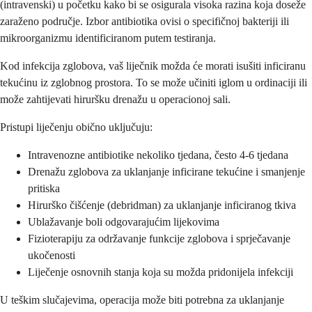
(intravenski) u početku kako bi se osigurala visoka razina koja doseže
zaraženo područje. Izbor antibiotika ovisi o specifičnoj bakteriji ili
mikroorganizmu identificiranom putem testiranja.
Kod infekcija zglobova, vaš liječnik možda će morati isušiti inficiranu
tekućinu iz zglobnog prostora. To se može učiniti iglom u ordinaciji ili
može zahtijevati hiruršku drenažu u operacionoj sali.
Pristupi liječenju obično uključuju:
Intravenozne antibiotike nekoliko tjedana, često 4-6 tjedana
Drenažu zglobova za uklanjanje inficirane tekućine i smanjenje
pritiska
Hirurško čišćenje (debridman) za uklanjanje inficiranog tkiva
Ublažavanje boli odgovarajućim lijekovima
Fizioterapiju za održavanje funkcije zglobova i sprječavanje
ukočenosti
Liječenje osnovnih stanja koja su možda pridonijela infekciji
U teškim slučajevima, operacija može biti potrebna za uklanjanje