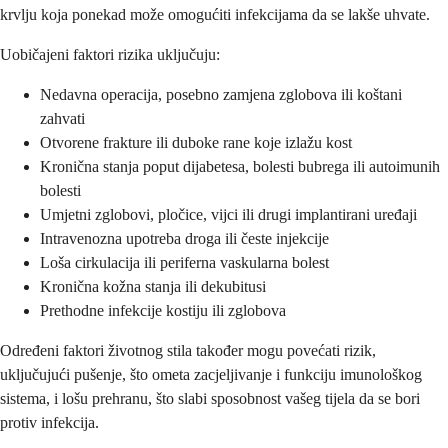
krvlju koja ponekad može omogućiti infekcijama da se lakše uhvate.
Uobičajeni faktori rizika uključuju:
Nedavna operacija, posebno zamjena zglobova ili koštani
zahvati
Otvorene frakture ili duboke rane koje izlažu kost
Kronična stanja poput dijabetesa, bolesti bubrega ili autoimunih
bolesti
Umjetni zglobovi, pločice, vijci ili drugi implantirani uređaji
Intravenozna upotreba droga ili česte injekcije
Loša cirkulacija ili periferna vaskularna bolest
Kronična kožna stanja ili dekubitusi
Prethodne infekcije kostiju ili zglobova
Određeni faktori životnog stila također mogu povećati rizik,
uključujući pušenje, što ometa zacjeljivanje i funkciju imunološkog
sistema, i lošu prehranu, što slabi sposobnost vašeg tijela da se bori
protiv infekcija.