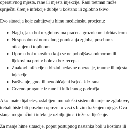
operativnog mjesta, rane ili mjesta injekcije. Rani tretman može
spriječiti širenje infekcije dublje u koštano ili zglobno tkivo.
Evo situacija koje zahtijevaju hitnu medicinsku procjenu:
Nagla, jaka bol u zglobovima praćena groznicom i drhtavicom
Nesposobnost normalnog pomicanja zgloba, posebno s
oticanjem i toplinom
Uporna bol u kostima koja se ne poboljšava odmorom ili
lijekovima protiv bolova bez recepta
Znakovi infekcije u blizini nedavne operacije, traume ili mjesta
injekcije
Isušivanje, gnoj ili neuobičajeni iscjedak iz rana
Crveno pruganje iz rane ili inficiranog područja
Ako imate dijabetes, oslabljen imunološki sistem ili umjetne zglobove,
trebali biste biti posebno oprezni u vezi s brzim traženjem njege. Ova
stanja mogu učiniti infekcije ozbiljnijima i teže za liječenje.
Za manje hitne situacije, poput postupnog nastanka boli u kostima ili