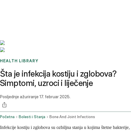
Benchmarks
Stories
FAQ
Sign up / Log in
HEALTH LIBRARY
Šta je infekcija kostiju i zglobova?
Simptomi, uzroci i liječenje
Posljednje ažuriranje
17. februar 2025.
Početna
Bolesti i Stanja
Bone And Joint Infections
Infekcije kostiju i zglobova su ozbiljna stanja u kojima štetne bakterije,