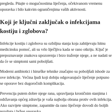
pregleda. Pitajte o mogućnostima liječenja, očekivanom vremenu
oporavka i bilo kakvim ograničenjima vaših aktivnosti.
Koji je ključni zaključak o infekcijama
kostiju i zglobova?
Infekcije kostiju i zglobova su ozbiljna stanja koja zahtijevaju hitnu
medicinsku pomoć, ali su vrlo liječljiva kada se rano otkriju. Ključ je
prepoznavanje znakova upozorenja i brzo traženje njege, a ne nadati se
da će se simptomi sami poboljšati.
Moderni antibiotici i hirurške tehnike značajno su poboljšali ishode za
ove infekcije. Većina ljudi koji dobiju odgovarajuće liječenje potpuno
se oporave bez dugoročnih komplikacija.
Prevencija putem dobre njege rana, upravljanja kroničnim stanjima i
održavanja općeg zdravlja je vaša najbolja obrana protiv ovih infekcija.
Ako razvijete simptome, zapamtite da rano liječenje dovodi do boljih
rezultata i bržeg oporavka.