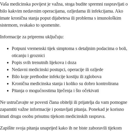
Vaša medicinska povijest je važna, stoga budite spremni raspravljati o
bilo kakvim nedavnim operacijama, ozljedama ili infekcijama. Ako
imate kronična stanja poput dijabetesa ili problema s imunološkim
sistemom, svakako to spomenite.
Informacije za pripremu uključuju:
Potpuni vremenski tijek simptoma s detaljnim podacima o boli,
oticanju i groznici
Popis svih trenutnih lijekova i doza
Nedavni medicinski postupci, operacije ili ozljede
Bilo koje prethodne infekcije kostiju ili zglobova
Kronična medicinska stanja i koliko su dobro kontrolirana
Pitanja o mogućnostima liječenja i što očekivati
Ne ustručavajte se povesti člana obitelji ili prijatelja da vam pomogne
zapamtiti važne informacije i postavljati pitanja. Ponekad je korisno
imati drugu osobu prisutnu tijekom medicinskih rasprava.
Zapišite svoja pitanja unaprijed kako ih ne biste zaboravili tijekom