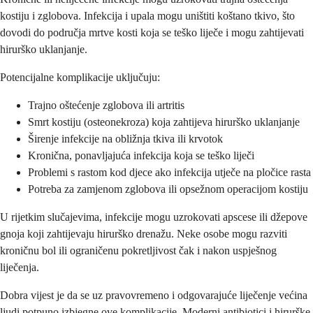
kostiju i zglobova. Infekcija i upala mogu uništiti koštano tkivo, što
dovodi do područja mrtve kosti koja se teško liječe i mogu zahtijevati
hirurško uklanjanje.
Potencijalne komplikacije uključuju:
Trajno oštećenje zglobova ili artritis
Smrt kostiju (osteonekroza) koja zahtijeva hirurško uklanjanje
Širenje infekcije na obližnja tkiva ili krvotok
Kronična, ponavljajuća infekcija koja se teško liječi
Problemi s rastom kod djece ako infekcija utječe na pločice rasta
Potreba za zamjenom zglobova ili opsežnom operacijom kostiju
U rijetkim slučajevima, infekcije mogu uzrokovati apscese ili džepove
gnoja koji zahtijevaju hirurško drenažu. Neke osobe mogu razviti
kroničnu bol ili ograničenu pokretljivost čak i nakon uspješnog
liječenja.
Dobra vijest je da se uz pravovremeno i odgovarajuće liječenje većina
ljudi potpuno izbjegne ove komplikacije. Moderni antibiotici i hirurške