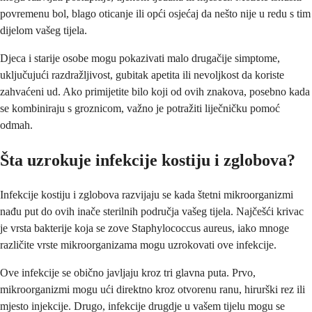
povremenu bol, blago oticanje ili opći osjećaj da nešto nije u redu s tim
dijelom vašeg tijela.
Djeca i starije osobe mogu pokazivati ​​malo drugačije simptome,
uključujući razdražljivost, gubitak apetita ili nevoljkost da koriste
zahvaćeni ud. Ako primijetite bilo koji od ovih znakova, posebno kada
se kombiniraju s groznicom, važno je potražiti liječničku pomoć
odmah.
Šta uzrokuje infekcije kostiju i zglobova?
Infekcije kostiju i zglobova razvijaju se kada štetni mikroorganizmi
nađu put do ovih inače sterilnih područja vašeg tijela. Najčešći krivac
je vrsta bakterije koja se zove Staphylococcus aureus, iako mnoge
različite vrste mikroorganizama mogu uzrokovati ove infekcije.
Ove infekcije se obično javljaju kroz tri glavna puta. Prvo,
mikroorganizmi mogu ući direktno kroz otvorenu ranu, hirurški rez ili
mjesto injekcije. Drugo, infekcije drugdje u vašem tijelu mogu se