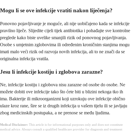
Mogu li se ove infekcije vratiti nakon liječenja?
Ponovno pojavljivanje je moguće, ali nije uobičajeno kada se infekcije
pravilno liječe. Slijedite cijeli tijek antibiotika i pohađajte sve kontrolne
preglede kako biste uvelike smanjili rizik od ponovnog pojavljivanja.
Osobe s umjetnim zglobovima ili određenim kroničnim stanjima mogu
imati malo veći rizik od razvoja novih infekcija, ali to ne znači da se
originalna infekcija vratila.
Jesu li infekcije kostiju i zglobova zarazne?
Ne, infekcije kostiju i zglobova nisu zarazne od osobe do osobe. Ne
možete dobiti ove infekcije tako što ćete biti u blizini nekoga tko ih
ima. Bakterije ili mikroorganizmi koji uzrokuju ove infekcije obično
ulaze kroz rane, šire se iz drugih infekcija u vašem tijelu ili se javljaju
zbog medicinskih postupaka, a ne prenose se među ljudima.
Medical Disclaimer:
This article is for informational purposes only and does not constitute
medical advice. Always consult a qualified healthcare provider for diagnosis and treatment