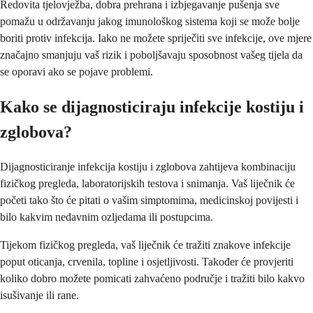
Redovita tjelovježba, dobra prehrana i izbjegavanje pušenja sve
pomažu u održavanju jakog imunološkog sistema koji se može bolje
boriti protiv infekcija. Iako ne možete spriječiti sve infekcije, ove mjere
značajno smanjuju vaš rizik i poboljšavaju sposobnost vašeg tijela da
se oporavi ako se pojave problemi.
Kako se dijagnosticiraju infekcije kostiju i
zglobova?
Dijagnosticiranje infekcija kostiju i zglobova zahtijeva kombinaciju
fizičkog pregleda, laboratorijskih testova i snimanja. Vaš liječnik će
početi tako što će pitati o vašim simptomima, medicinskoj povijesti i
bilo kakvim nedavnim ozljedama ili postupcima.
Tijekom fizičkog pregleda, vaš liječnik će tražiti znakove infekcije
poput oticanja, crvenila, topline i osjetljivosti. Također će provjeriti
koliko dobro možete pomicati zahvaćeno područje i tražiti bilo kakvo
isušivanje ili rane.