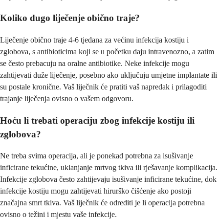
Koliko dugo liječenje obično traje?
Liječenje obično traje 4-6 tjedana za većinu infekcija kostiju i
zglobova, s antibioticima koji se u početku daju intravenozno, a zatim
se često prebacuju na oralne antibiotike. Neke infekcije mogu
zahtijevati duže liječenje, posebno ako uključuju umjetne implantate ili
su postale kronične. Vaš liječnik će pratiti vaš napredak i prilagoditi
trajanje liječenja ovisno o vašem odgovoru.
Hoću li trebati operaciju zbog infekcije kostiju ili
zglobova?
Ne treba svima operacija, ali je ponekad potrebna za isušivanje
inficirane tekućine, uklanjanje mrtvog tkiva ili rješavanje komplikacija.
Infekcije zglobova često zahtijevaju isušivanje inficirane tekućine, dok
infekcije kostiju mogu zahtijevati hirurško čišćenje ako postoji
značajna smrt tkiva. Vaš liječnik će odrediti je li operacija potrebna
ovisno o težini i mjestu vaše infekcije.