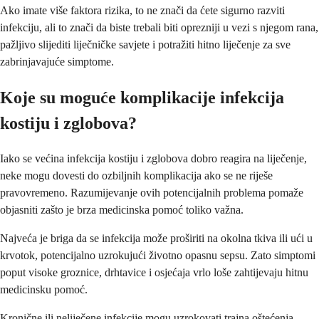
Ako imate više faktora rizika, to ne znači da ćete sigurno razviti
infekciju, ali to znači da biste trebali biti oprezniji u vezi s njegom rana,
pažljivo slijediti liječničke savjete i potražiti hitno liječenje za sve
zabrinjavajuće simptome.
Koje su moguće komplikacije infekcija
kostiju i zglobova?
Iako se većina infekcija kostiju i zglobova dobro reagira na liječenje,
neke mogu dovesti do ozbiljnih komplikacija ako se ne riješe
pravovremeno. Razumijevanje ovih potencijalnih problema pomaže
objasniti zašto je brza medicinska pomoć toliko važna.
Najveća je briga da se infekcija može proširiti na okolna tkiva ili ući u
krvotok, potencijalno uzrokujući životno opasnu sepsu. Zato simptomi
poput visoke groznice, drhtavice i osjećaja vrlo loše zahtijevaju hitnu
medicinsku pomoć.
Kronične ili neliječene infekcije mogu uzrokovati trajna oštećenja