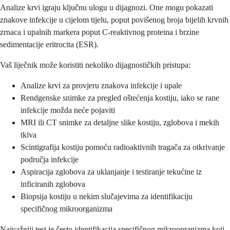
Analize krvi igraju ključnu ulogu u dijagnozi. One mogu pokazati
znakove infekcije u cijelom tijelu, poput povišenog broja bijelih krvnih
zrnaca i upalnih markera poput C-reaktivnog proteina i brzine
sedimentacije eritrocita (ESR).
Vaš liječnik može koristiti nekoliko dijagnostičkih pristupa:
Analize krvi za provjeru znakova infekcije i upale
Rendgenske snimke za pregled oštećenja kostiju, iako se rane
infekcije možda neće pojaviti
MRI ili CT snimke za detaljne slike kostiju, zglobova i mekih
tkiva
Scintigrafija kostiju pomoću radioaktivnih tragača za otkrivanje
područja infekcije
Aspiracija zglobova za uklanjanje i testiranje tekućine iz
inficiranih zglobova
Biopsija kostiju u nekim slučajevima za identifikaciju
specifičnog mikroorganizma
Najvažniji test je često identifikacija specifičnog mikroorganizma koji