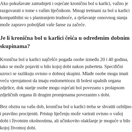
Ako pokušavate zatrudnjeti i osjećate kroničnu bol u karlici, važno je
razgovarati o tome s vašim liječnikom. Mnogi tretmani za bol u karlici
kompatibilni su s planiranjem trudnoće, a rješavanje osnovnog stanja
može zapravo poboljšati vaše šanse za začeće.
Je li kronična bol u karlici češća u određenim dobnim
skupinama?
Kronična bol u karlici najčešće pogađa osobe između 20 i 40 godina,
iako se može pojaviti u bilo kojoj dobi nakon puberteta. Specifični
uzroci se razlikuju ovisno o dobnoj skupini. Mlađe osobe mogu imati
veću vjerojatnost da imaju endometriozu ili bolest upalnih organa
zdjelice, dok starije osobe mogu osjećati bol povezanu s prolapsom
zdjeličnih organa ili drugim promjenama povezanim s dobi.
Bez obzira na vašu dob, kronična bol u karlici treba se shvatiti ozbiljno
i pravilno procijeniti. Pristup liječenju može varirati ovisno o vašoj
dobi i životnim okolnostima, ali učinkovito olakšanje je moguće u bilo
kojoj životnoj dobi.