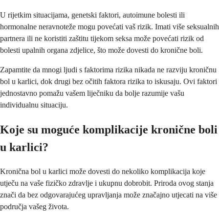
U rijetkim situacijama, genetski faktori, autoimune bolesti ili
hormonalne neravnoteže mogu povećati vaš rizik. Imati više seksualnih
partnera ili ne koristiti zaštitu tijekom seksa može povećati rizik od
bolesti upalnih organa zdjelice, što može dovesti do kronične boli.
Zapamtite da mnogi ljudi s faktorima rizika nikada ne razviju kroničnu
bol u karlici, dok drugi bez očitih faktora rizika to iskusaju. Ovi faktori
jednostavno pomažu vašem liječniku da bolje razumije vašu
individualnu situaciju.
Koje su moguće komplikacije kronične boli
u karlici?
Kronična bol u karlici može dovesti do nekoliko komplikacija koje
utječu na vaše fizičko zdravlje i ukupnu dobrobit. Priroda ovog stanja
znači da bez odgovarajućeg upravljanja može značajno utjecati na više
područja vašeg života.