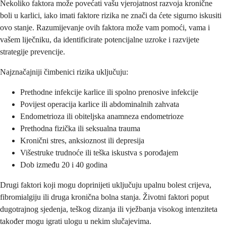
Nekoliko faktora može povećati vašu vjerojatnost razvoja kronične
boli u karlici, iako imati faktore rizika ne znači da ćete sigurno iskusiti
ovo stanje. Razumijevanje ovih faktora može vam pomoći, vama i
vašem liječniku, da identificirate potencijalne uzroke i razvijete
strategije prevencije.
Najznačajniji čimbenici rizika uključuju:
Prethodne infekcije karlice ili spolno prenosive infekcije
Povijest operacija karlice ili abdominalnih zahvata
Endometrioza ili obiteljska anamneza endometrioze
Prethodna fizička ili seksualna trauma
Kronični stres, anksioznost ili depresija
Višestruke trudnoće ili teška iskustva s porođajem
Dob između 20 i 40 godina
Drugi faktori koji mogu doprinijeti uključuju upalnu bolest crijeva,
fibromialgiju ili druga kronična bolna stanja. Životni faktori poput
dugotrajnog sjedenja, teškog dizanja ili vježbanja visokog intenziteta
također mogu igrati ulogu u nekim slučajevima.