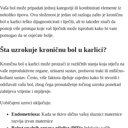
Vaša bol može pripadati jednoj kategoriji ili kombinirati elemente iz
nekoliko tipova. Ova složenost je jedan od razloga zašto je kroničnu
bol u karlici teško dijagnosticirati i liječiti, ali to također znači da
postoji više pristupa koje vaš liječnik može isprobati kako bi vam
pomogao da se osjećate bolje.
Šta uzrokuje kroničnu bol u karlici?
Kronična bol u karlici može proizaći iz različitih stanja koja utječu na
vaše reproduktivne organe, urinarni sustav, probavni trakt ili mišićno-
koštani sustav. Često, više faktora djeluje zajedno kako bi stvorili i
održavali vašu bol, zbog čega pronalaženje točnog uzroka ponekad
zahtijeva vrijeme i strpljenje.
Uobičajeni uzroci uključuju:
Endometrioza:
Kada se tkivo slično vašoj sluznici maternice
razvija izvan maternice
Bolest upalnih organa zdjelice (PID):
Infekcija vaših