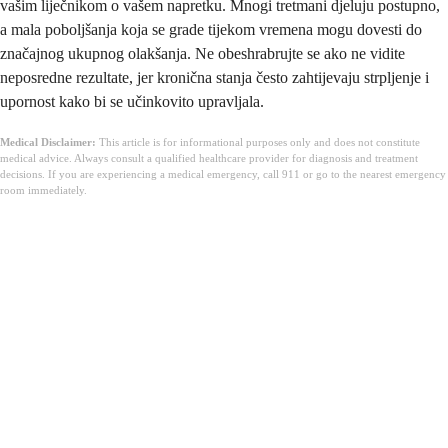
vašim liječnikom o vašem napretku. Mnogi tretmani djeluju postupno,
a mala poboljšanja koja se grade tijekom vremena mogu dovesti do
značajnog ukupnog olakšanja. Ne obeshrabrujte se ako ne vidite
neposredne rezultate, jer kronična stanja često zahtijevaju strpljenje i
upornost kako bi se učinkovito upravljala.
Medical Disclaimer:
This article is for informational purposes only and does not constitute
medical advice. Always consult a qualified healthcare provider for diagnosis and treatment
decisions. If you are experiencing a medical emergency, call 911 or go to the nearest emergency
room immediately.