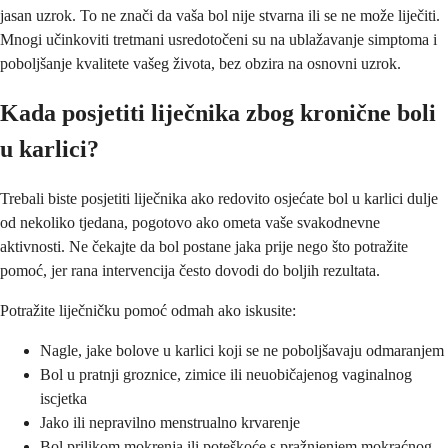
jasan uzrok. To ne znači da vaša bol nije stvarna ili se ne može liječiti.
Mnogi učinkoviti tretmani usredotočeni su na ublažavanje simptoma i
poboljšanje kvalitete vašeg života, bez obzira na osnovni uzrok.
Kada posjetiti liječnika zbog kronične boli
u karlici?
Trebali biste posjetiti liječnika ako redovito osjećate bol u karlici dulje
od nekoliko tjedana, pogotovo ako ometa vaše svakodnevne
aktivnosti. Ne čekajte da bol postane jaka prije nego što potražite
pomoć, jer rana intervencija često dovodi do boljih rezultata.
Potražite liječničku pomoć odmah ako iskusite:
Nagle, jake bolove u karlici koji se ne poboljšavaju odmaranjem
Bol u pratnji groznice, zimice ili neuobičajenog vaginalnog
iscjetka
Jako ili nepravilno menstrualno krvarenje
Bol prilikom mokrenja ili poteškoće s pražnjenjem mokraćnog