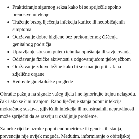
Prakticiranje sigurnog seksa kako bi se spriječile spolno
prenosive infekcije
Traženje brzog liječenja infekcija karlice ili neuobičajenih
simptoma
Održavanje dobre higijene bez prekomjernog čišćenja
genitalnog područja
Upravljanje stresom putem tehnika opuštanja ili savjetovanja
Održavanje fizičke aktivnosti s odgovarajućom tjelovježbom
Održavanje zdrave težine kako bi se smanjio pritisak na
zdjelične organe
Redovite ginekološke preglede
Obratite pažnju na signale vašeg tijela i ne ignorirajte trajnu nelagodu,
čak i ako se čini manjom. Rano liječenje stanja poput infekcija
mokraćnog sustava, gljivičnih infekcija ili menstrualnih nepravilnosti
može spriječiti da se razviju u ozbiljnije probleme.
Za neke rijetke uzroke poput endometrioze ili genetskih stanja,
prevencija nije uvijek moguća. Međutim, informiranje o obiteljskoj