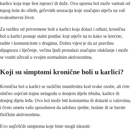
karlice koja traje šest mjeseci ili duže. Ova uporna bol može varirati od
tupog bola do oštrih, grčevitih senzacija koje značajno utječu na vaš
svakodnevni život.
Za razliku od privremene boli u karlici koja dolazi i odlazi, kronična
bol u karlici postaje stalni pratilac koji utječe na to kako se krećete,
radite i komunicirate s drugima. Dobra vijest je da uz pravilnu
dijagnozu i liječenje, većina ljudi pronalazi značajno olakšanje i može
se vratiti uživali u svojim normalnim aktivnostima.
Koji su simptomi kronične boli u karlici?
Kronična bol u karlici se različito manifestira kod svake osobe, ali ćete
obično osjećati trajnu nelagodu u donjem dijelu trbuha, karlice ili
donjeg dijela leđa. Ova bol može biti konstantna ili dolaziti u valovima,
i često ometa vašu sposobnost da udobno sjedite, hodate ili se bavite
fizičkim aktivnostima.
Evo najčešćih simptoma koje biste mogli iskusiti: