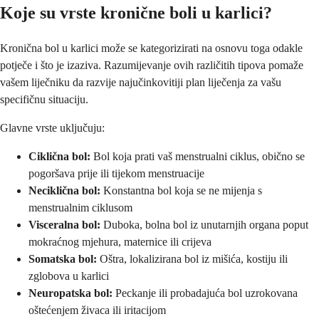
Koje su vrste kronične boli u karlici?
Kronična bol u karlici može se kategorizirati na osnovu toga odakle
potječe i što je izaziva. Razumijevanje ovih različitih tipova pomaže
vašem liječniku da razvije najučinkovitiji plan liječenja za vašu
specifičnu situaciju.
Glavne vrste uključuju:
Ciklična bol:
Bol koja prati vaš menstrualni ciklus, obično se
pogoršava prije ili tijekom menstruacije
Neciklična bol:
Konstantna bol koja se ne mijenja s
menstrualnim ciklusom
Visceralna bol:
Duboka, bolna bol iz unutarnjih organa poput
mokraćnog mjehura, maternice ili crijeva
Somatska bol:
Oštra, lokalizirana bol iz mišića, kostiju ili
zglobova u karlici
Neuropatska bol:
Peckanje ili probadajuća bol uzrokovana
oštećenjem živaca ili iritacijom