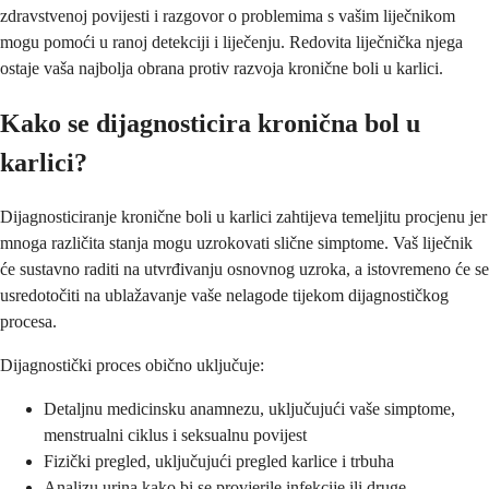
zdravstvenoj povijesti i razgovor o problemima s vašim liječnikom
mogu pomoći u ranoj detekciji i liječenju. Redovita liječnička njega
ostaje vaša najbolja obrana protiv razvoja kronične boli u karlici.
Kako se dijagnosticira kronična bol u
karlici?
Dijagnosticiranje kronične boli u karlici zahtijeva temeljitu procjenu jer
mnoga različita stanja mogu uzrokovati slične simptome. Vaš liječnik
će sustavno raditi na utvrđivanju osnovnog uzroka, a istovremeno će se
usredotočiti na ublažavanje vaše nelagode tijekom dijagnostičkog
procesa.
Dijagnostički proces obično uključuje:
Detaljnu medicinsku anamnezu, uključujući vaše simptome,
menstrualni ciklus i seksualnu povijest
Fizički pregled, uključujući pregled karlice i trbuha
Analizu urina kako bi se provjerile infekcije ili druge