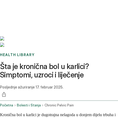
Benchmarks
Stories
FAQ
Sign up / Log in
HEALTH LIBRARY
Šta je kronična bol u karlici?
Simptomi, uzroci i liječenje
Posljednje ažuriranje
17. februar 2025.
Početna
Bolesti i Stanja
Chronic Pelvic Pain
Kronična bol u karlici je dugotrajna nelagoda u donjem dijelu trbuha i