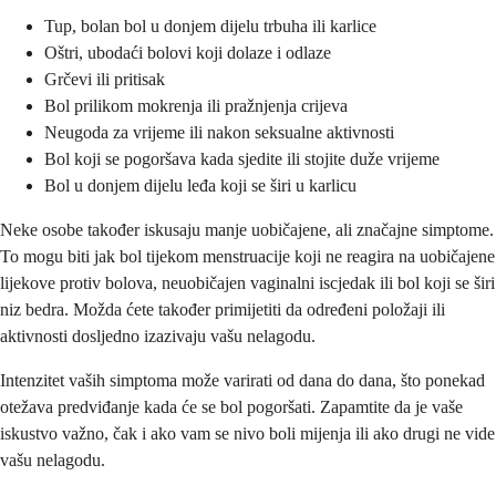
Tup, bolan bol u donjem dijelu trbuha ili karlice
Oštri, ubodaći bolovi koji dolaze i odlaze
Grčevi ili pritisak
Bol prilikom mokrenja ili pražnjenja crijeva
Neugoda za vrijeme ili nakon seksualne aktivnosti
Bol koji se pogoršava kada sjedite ili stojite duže vrijeme
Bol u donjem dijelu leđa koji se širi u karlicu
Neke osobe također iskusaju manje uobičajene, ali značajne simptome.
To mogu biti jak bol tijekom menstruacije koji ne reagira na uobičajene
lijekove protiv bolova, neuobičajen vaginalni iscjedak ili bol koji se širi
niz bedra. Možda ćete također primijetiti da određeni položaji ili
aktivnosti dosljedno izazivaju vašu nelagodu.
Intenzitet vaših simptoma može varirati od dana do dana, što ponekad
otežava predviđanje kada će se bol pogoršati. Zapamtite da je vaše
iskustvo važno, čak i ako vam se nivo boli mijenja ili ako drugi ne vide
vašu nelagodu.