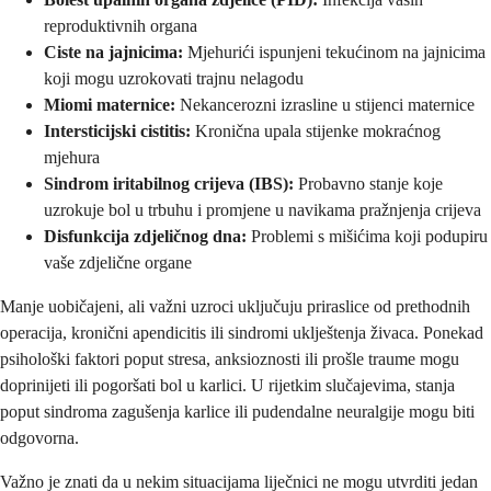
reproduktivnih organa
Ciste na jajnicima:
Mjehurići ispunjeni tekućinom na jajnicima
koji mogu uzrokovati trajnu nelagodu
Miomi maternice:
Nekancerozni izrasline u stijenci maternice
Intersticijski cistitis:
Kronična upala stijenke mokraćnog
mjehura
Sindrom iritabilnog crijeva (IBS):
Probavno stanje koje
uzrokuje bol u trbuhu i promjene u navikama pražnjenja crijeva
Disfunkcija zdjeličnog dna:
Problemi s mišićima koji podupiru
vaše zdjelične organe
Manje uobičajeni, ali važni uzroci uključuju priraslice od prethodnih
operacija, kronični apendicitis ili sindromi uklještenja živaca. Ponekad
psihološki faktori poput stresa, anksioznosti ili prošle traume mogu
doprinijeti ili pogoršati bol u karlici. U rijetkim slučajevima, stanja
poput sindroma zagušenja karlice ili pudendalne neuralgije mogu biti
odgovorna.
Važno je znati da u nekim situacijama liječnici ne mogu utvrditi jedan