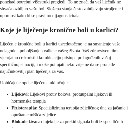
ponekad potrebni višestruki pregledi. To ne znači da vaš liječnik ne
shvaća ozbiljno vašu bol. Složena stanja često zahtijevaju strpljenje i
upornost kako bi se pravilno dijagnosticirala.
Koje je liječenje kronične boli u karlici?
Liječenje kronične boli u karlici usredotočeno je na smanjenje vaše
nelagode i poboljšanje kvalitete vašeg života. Vaš zdravstveni tim
vjerojatno će koristiti kombinaciju pristupa prilagođenih vašoj
specifičnoj situaciji, i može potrajati neko vrijeme da se pronađe
najučinkovitiji plan liječenja za vas.
Uobičajene opcije liječenja uključuju:
Lijekovi:
Lijekovi protiv bolova, protuupalni lijekovi ili
hormonska terapija
Fizioterapija:
Specijalizirana terapija zdjeličnog dna za jačanje i
opuštanje mišića zdjelice
Blokade živaca:
Injekcije za prekid signala boli iz specifičnih