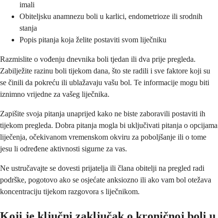
imali
Obiteljsku anamnezu boli u karlici, endometrioze ili srodnih
stanja
Popis pitanja koja želite postaviti svom liječniku
Razmislite o vođenju dnevnika boli tjedan ili dva prije pregleda.
Zabilježite razinu boli tijekom dana, što ste radili i sve faktore koji su
se činili da pokreću ili ublažavaju vašu bol. Te informacije mogu biti
iznimno vrijedne za vašeg liječnika.
Zapišite svoja pitanja unaprijed kako ne biste zaboravili postaviti ih
tijekom pregleda. Dobra pitanja mogla bi uključivati pitanja o opcijama
liječenja, očekivanom vremenskom okviru za poboljšanje ili o tome
jesu li određene aktivnosti sigurne za vas.
Ne ustručavajte se dovesti prijatelja ili člana obitelji na pregled radi
podrške, pogotovo ako se osjećate anksiozno ili ako vam bol otežava
koncentraciju tijekom razgovora s liječnikom.
Koji je ključni zaključak o kroničnoj boli u