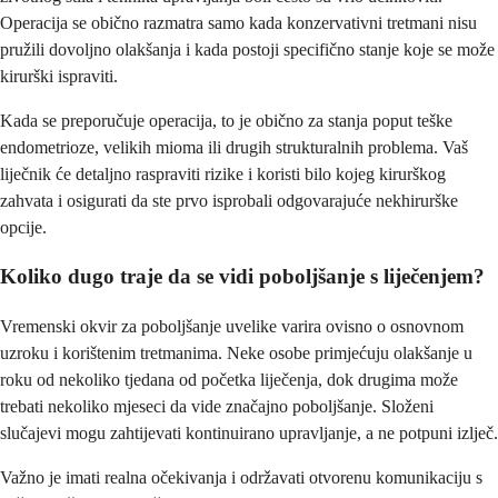
Operacija se obično razmatra samo kada konzervativni tretmani nisu
pružili dovoljno olakšanja i kada postoji specifično stanje koje se može
kirurški ispraviti.
Kada se preporučuje operacija, to je obično za stanja poput teške
endometrioze, velikih mioma ili drugih strukturalnih problema. Vaš
liječnik će detaljno raspraviti rizike i koristi bilo kojeg kirurškog
zahvata i osigurati da ste prvo isprobali odgovarajuće nekhirurške
opcije.
Koliko dugo traje da se vidi poboljšanje s liječenjem?
Vremenski okvir za poboljšanje uvelike varira ovisno o osnovnom
uzroku i korištenim tretmanima. Neke osobe primjećuju olakšanje u
roku od nekoliko tjedana od početka liječenja, dok drugima može
trebati nekoliko mjeseci da vide značajno poboljšanje. Složeni
slučajevi mogu zahtijevati kontinuirano upravljanje, a ne potpuni izlječ.
Važno je imati realna očekivanja i održavati otvorenu komunikaciju s