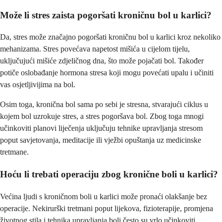
Može li stres zaista pogoršati kroničnu bol u karlici?
Da, stres može značajno pogoršati kroničnu bol u karlici kroz nekoliko
mehanizama. Stres povećava napetost mišića u cijelom tijelu,
uključujući mišiće zdjeličnog dna, što može pojačati bol. Također
potiče oslobađanje hormona stresa koji mogu povećati upalu i učiniti
vas osjetljivijima na bol.
Osim toga, kronična bol sama po sebi je stresna, stvarajući ciklus u
kojem bol uzrokuje stres, a stres pogoršava bol. Zbog toga mnogi
učinkoviti planovi liječenja uključuju tehnike upravljanja stresom
poput savjetovanja, meditacije ili vježbi opuštanja uz medicinske
tretmane.
Hoću li trebati operaciju zbog kronične boli u karlici?
Većina ljudi s kroničnom boli u karlici može pronaći olakšanje bez
operacije. Nekirurški tretmani poput lijekova, fizioterapije, promjena
životnog stila i tehnika upravljanja boli često su vrlo učinkoviti.