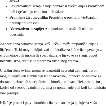
živaca
Savjetovanje:
Terapija koja pomaže u suočavanju s kroničnom
boli i rješavanju emocionalnih faktora
Promjene životnog stila:
Promjene u prehrani, vježbanju i
upravljanju stresom
Alternativne terapije:
Akupunktura, masaža ili tehnike
opuštanja
Za specifična osnovna stanja, vaš liječnik može preporučiti ciljana
liječenja. To bi moglo uključivati antibiotike za infekcije, operaciju za
endometriozu ili miome ili specijalizirane lijekove za stanja poput
intersticijskog cistitisa ili sindroma iritabilnog crijeva.
U težim slučajevima, mogu se razmotriti napredni tretmani. To bi
moglo uključivati stimulaciju leđne moždine, intratekalne sustave za
dostavu lijekova ili specijalizirane kirurške zahvate. Neke osobe imaju
koristi od sveobuhvatnih programa za upravljanje boli koji kombiniraju
više pristupa.
Ključ je pronaći pravu kombinaciju tretmana koja djeluje za vašu