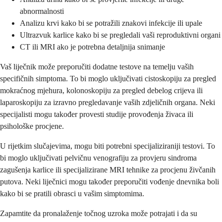
abnormalnosti
Analizu krvi kako bi se potražili znakovi infekcije ili upale
Ultrazvuk karlice kako bi se pregledali vaši reproduktivni organi
CT ili MRI ako je potrebna detaljnija snimanje
Vaš liječnik može preporučiti dodatne testove na temelju vaših
specifičnih simptoma. To bi moglo uključivati cistoskopiju za pregled
mokraćnog mjehura, kolonoskopiju za pregled debelog crijeva ili
laparoskopiju za izravno pregledavanje vaših zdjeličnih organa. Neki
specijalisti mogu također provesti studije provođenja živaca ili
psihološke procjene.
U rijetkim slučajevima, mogu biti potrebni specijaliziraniji testovi. To
bi moglo uključivati pelvičnu venografiju za provjeru sindroma
zagušenja karlice ili specijalizirane MRI tehnike za procjenu živčanih
putova. Neki liječnici mogu također preporučiti vođenje dnevnika boli
kako bi se pratili obrasci u vašim simptomima.
Zapamtite da pronalaženje točnog uzroka može potrajati i da su