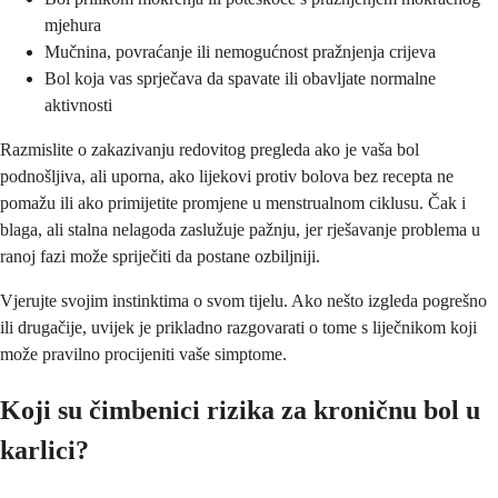
mjehura
Mučnina, povraćanje ili nemogućnost pražnjenja crijeva
Bol koja vas sprječava da spavate ili obavljate normalne
aktivnosti
Razmislite o zakazivanju redovitog pregleda ako je vaša bol
podnošljiva, ali uporna, ako lijekovi protiv bolova bez recepta ne
pomažu ili ako primijetite promjene u menstrualnom ciklusu. Čak i
blaga, ali stalna nelagoda zaslužuje pažnju, jer rješavanje problema u
ranoj fazi može spriječiti da postane ozbiljniji.
Vjerujte svojim instinktima o svom tijelu. Ako nešto izgleda pogrešno
ili drugačije, uvijek je prikladno razgovarati o tome s liječnikom koji
može pravilno procijeniti vaše simptome.
Koji su čimbenici rizika za kroničnu bol u
karlici?