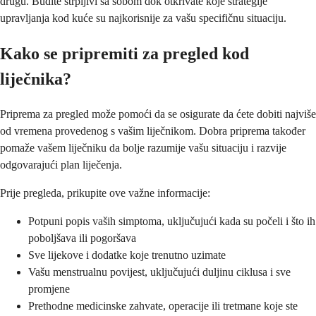
drugu. Budite strpljivi sa sobom dok otkrivate koje strategije
upravljanja kod kuće su najkorisnije za vašu specifičnu situaciju.
Kako se pripremiti za pregled kod
liječnika?
Priprema za pregled može pomoći da se osigurate da ćete dobiti najviše
od vremena provedenog s vašim liječnikom. Dobra priprema također
pomaže vašem liječniku da bolje razumije vašu situaciju i razvije
odgovarajući plan liječenja.
Prije pregleda, prikupite ove važne informacije:
Potpuni popis vaših simptoma, uključujući kada su počeli i što ih
poboljšava ili pogoršava
Sve lijekove i dodatke koje trenutno uzimate
Vašu menstrualnu povijest, uključujući duljinu ciklusa i sve
promjene
Prethodne medicinske zahvate, operacije ili tretmane koje ste