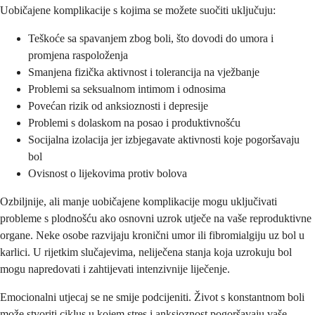
Uobičajene komplikacije s kojima se možete suočiti uključuju:
Teškoće sa spavanjem zbog boli, što dovodi do umora i
promjena raspoloženja
Smanjena fizička aktivnost i tolerancija na vježbanje
Problemi sa seksualnom intimom i odnosima
Povećan rizik od anksioznosti i depresije
Problemi s dolaskom na posao i produktivnošću
Socijalna izolacija jer izbjegavate aktivnosti koje pogoršavaju
bol
Ovisnost o lijekovima protiv bolova
Ozbiljnije, ali manje uobičajene komplikacije mogu uključivati
probleme s plodnošću ako osnovni uzrok utječe na vaše reproduktivne
organe. Neke osobe razvijaju kronični umor ili fibromialgiju uz bol u
karlici. U rijetkim slučajevima, neliječena stanja koja uzrokuju bol
mogu napredovati i zahtijevati intenzivnije liječenje.
Emocionalni utjecaj se ne smije podcijeniti. Život s konstantnom boli
može stvoriti ciklus u kojem stres i anksioznost pogoršavaju vaše