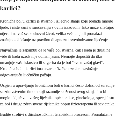
karlici?
Kronična bol u karlici je stvarno i izlječivo stanje koje pogađa mnoge
ljude, i niste sami u suočavanju s ovim izazovom. Iako može značajno
utjecati na vaš svakodnevni život, velika većina ljudi pronalazi
značajno olakšanje uz pravilnu dijagnozu i sveobuhvatno liječenje.
Najvažnije je zapamtiti da je vaša bol stvarna, čak i kada je drugi ne
vide ili kada uzrok nije odmah jasan. Nemojte dopustiti da itko
umanjuje vaše iskustvo ili sugerira da je bol "sve u vašoj glavi".
Kronična bol u karlici ima stvarne fizičke uzroke i zaslužuje
odgovarajuću liječničku pažnju.
Uspjeh u upravljanju kroničnom boli u karlici često dolazi od suradnje
sa zdravstvenim timom koji razumije složenost ovog stanja. To bi
moglo uključivati vašeg liječnika opće prakse, ginekologa, specijalistu
za bol i druge zdravstvene djelatnike poput fizioterapeuta ili savjetnika.
Budite strpljivi s dijagnostičkim i terapijskim procesom. Pronalaženje