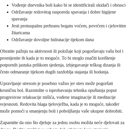
Vođenje dnevnika boli kako bi se identificirali okidači i obrasci
Održavanje redovitog rasporeda spavanja i dobre higijene
spavanja
Jesti protuupalnu prehranu bogatu voćem, povrćem i cjelovitim
žitaricama
Održavanje dovoljne hidratacije tijekom dana
Obratite pažnju na aktivnosti ili položaje koji pogoršavaju vašu bol i
promijenite ih kada je to moguće. To bi moglo značiti korištenje
potpornih jastuka prilikom sjedenja, izbjegavanje teškog dizanja ili
često odmaranje tijekom dugih razdoblja stajanja ili hodanja.
Upravljanje stresom je posebno važno jer stres može pogoršati
kroničnu bol. Razmislite o isprobavanju tehnika opuštanja poput
progresivne relaksacije mišića, vođene imaginacije ili meditacije
svjesnosti. Redovita blaga tjelovježba, kada je to moguće, također
može pomoći u smanjenju boli i poboljšanju vaše ukupne dobrobiti.
Zapamtite da ono što djeluje za jednu osobu možda neće djelovati za