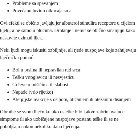
Probleme sa spavanjem
Povećanu brzinu otkucaja srca
Ovi efekti se obično javljaju jer albuterol stimulira receptore u cijelom
tijelu, a ne samo u plućima. Drhtanje i nemir se obično smanjuju kako
nastavite uzimati lijek.
Neki ljudi mogu iskusiti ozbiljnije, ali rjeđe nuspojave koje zahtijevaju
liječničku pomoć:
Bol u prsima ili nepravilan rad srca
Tešku vrtoglavicu ili nesvjesticu
Grčeve u mišićima ili slabost
Napade (vrlo rijetko)
Alergijske reakcije s osipom, oticanjem ili otežanim disanjem
Obratite se svom liječniku ako osjetite bilo kakve zabrinjavajuće
simptome ili ako uobičajene nuspojave postanu teške ili se ne
poboljšaju nakon nekoliko dana liječenja.