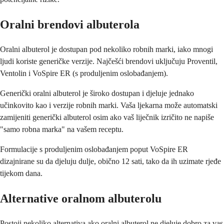
Oralni brendovi albuterola
Oralni albuterol je dostupan pod nekoliko robnih marki, iako mnogi
ljudi koriste generičke verzije. Najčešći brendovi uključuju Proventil,
Ventolin i VoSpire ER (s produljenim oslobađanjem).
Generički oralni albuterol je široko dostupan i djeluje jednako
učinkovito kao i verzije robnih marki. Vaša ljekarna može automatski
zamijeniti generički albuterol osim ako vaš liječnik izričito ne napiše
"samo robna marka" na vašem receptu.
Formulacije s produljenim oslobađanjem poput VoSpire ER
dizajnirane su da djeluju dulje, obično 12 sati, tako da ih uzimate rjeđe
tijekom dana.
Alternative oralnom albuterolu
Postoji nekoliko alternativa ako oralni albuterol ne djeluje dobro za vas