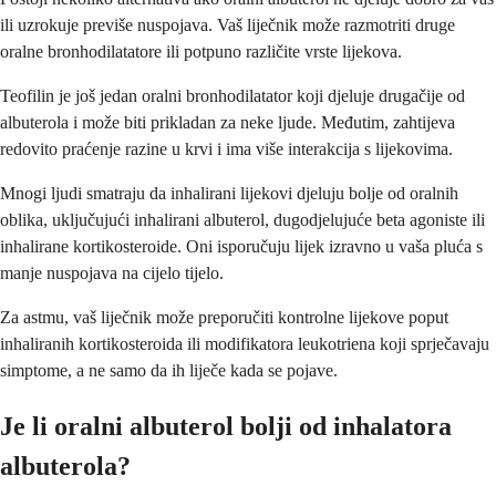
ili uzrokuje previše nuspojava. Vaš liječnik može razmotriti druge
oralne bronhodilatatore ili potpuno različite vrste lijekova.
Teofilin je još jedan oralni bronhodilatator koji djeluje drugačije od
albuterola i može biti prikladan za neke ljude. Međutim, zahtijeva
redovito praćenje razine u krvi i ima više interakcija s lijekovima.
Mnogi ljudi smatraju da inhalirani lijekovi djeluju bolje od oralnih
oblika, uključujući inhalirani albuterol, dugodjelujuće beta agoniste ili
inhalirane kortikosteroide. Oni isporučuju lijek izravno u vaša pluća s
manje nuspojava na cijelo tijelo.
Za astmu, vaš liječnik može preporučiti kontrolne lijekove poput
inhaliranih kortikosteroida ili modifikatora leukotriena koji sprječavaju
simptome, a ne samo da ih liječe kada se pojave.
Je li oralni albuterol bolji od inhalatora
albuterola?