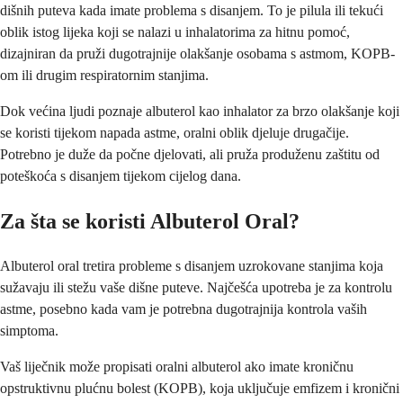
dišnih puteva kada imate problema s disanjem. To je pilula ili tekući
oblik istog lijeka koji se nalazi u inhalatorima za hitnu pomoć,
dizajniran da pruži dugotrajnije olakšanje osobama s astmom, KOPB-
om ili drugim respiratornim stanjima.
Dok većina ljudi poznaje albuterol kao inhalator za brzo olakšanje koji
se koristi tijekom napada astme, oralni oblik djeluje drugačije.
Potrebno je duže da počne djelovati, ali pruža produženu zaštitu od
poteškoća s disanjem tijekom cijelog dana.
Za šta se koristi Albuterol Oral?
Albuterol oral tretira probleme s disanjem uzrokovane stanjima koja
sužavaju ili stežu vaše dišne puteve. Najčešća upotreba je za kontrolu
astme, posebno kada vam je potrebna dugotrajnija kontrola vaših
simptoma.
Vaš liječnik može propisati oralni albuterol ako imate kroničnu
opstruktivnu plućnu bolest (KOPB), koja uključuje emfizem i kronični