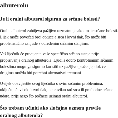
albuterolu
Je li oralni albuterol siguran za srčane bolesti?
Oralni albuterol zahtijeva pažljivo razmatranje ako imate srčane bolesti.
Lijek može povećati broj otkucaja srca i krvni tlak, što može biti
problematično za ljude s određenim srčanim stanjima.
Vaš liječnik će procijeniti vaše specifično srčano stanje prije
propisivanja oralnog albuterola. Ljudi s dobro kontroliranim srčanim
bolestima mogu ga sigurno koristiti uz pažljivo praćenje, dok će
drugima možda biti potrebni alternativni tretmani.
Uvijek obavijestite svog liječnika o svim srčanim problemima,
uključujući visoki krvni tlak, nepravilan rad srca ili prethodne srčane
udare, prije nego što počnete uzimati oralni albuterol.
Što trebam učiniti ako slučajno uzmem previše
oralnog albuterola?