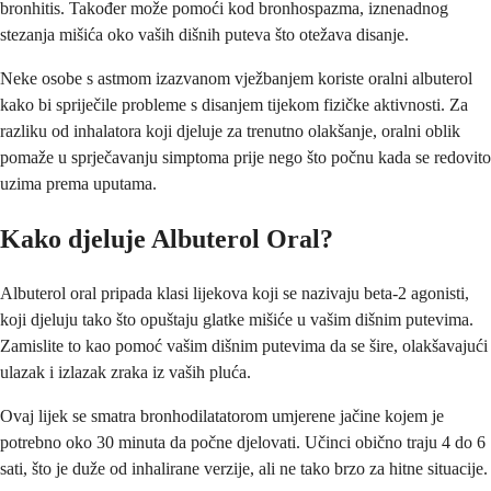
bronhitis. Također može pomoći kod bronhospazma, iznenadnog
stezanja mišića oko vaših dišnih puteva što otežava disanje.
Neke osobe s astmom izazvanom vježbanjem koriste oralni albuterol
kako bi spriječile probleme s disanjem tijekom fizičke aktivnosti. Za
razliku od inhalatora koji djeluje za trenutno olakšanje, oralni oblik
pomaže u sprječavanju simptoma prije nego što počnu kada se redovito
uzima prema uputama.
Kako djeluje Albuterol Oral?
Albuterol oral pripada klasi lijekova koji se nazivaju beta-2 agonisti,
koji djeluju tako što opuštaju glatke mišiće u vašim dišnim putevima.
Zamislite to kao pomoć vašim dišnim putevima da se šire, olakšavajući
ulazak i izlazak zraka iz vaših pluća.
Ovaj lijek se smatra bronhodilatatorom umjerene jačine kojem je
potrebno oko 30 minuta da počne djelovati. Učinci obično traju 4 do 6
sati, što je duže od inhalirane verzije, ali ne tako brzo za hitne situacije.