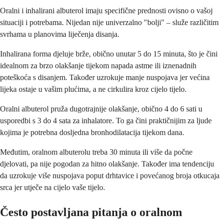
Oralni i inhalirani albuterol imaju specifične prednosti ovisno o vašoj
situaciji i potrebama. Nijedan nije univerzalno "bolji" – služe različitim
svrhama u planovima liječenja disanja.
Inhalirana forma djeluje brže, obično unutar 5 do 15 minuta, što je čini
idealnom za brzo olakšanje tijekom napada astme ili iznenadnih
poteškoća s disanjem. Također uzrokuje manje nuspojava jer većina
lijeka ostaje u vašim plućima, a ne cirkulira kroz cijelo tijelo.
Oralni albuterol pruža dugotrajnije olakšanje, obično 4 do 6 sati u
usporedbi s 3 do 4 sata za inhalatore. To ga čini praktičnijim za ljude
kojima je potrebna dosljedna bronhodilatacija tijekom dana.
Međutim, oralnom albuterolu treba 30 minuta ili više da počne
djelovati, pa nije pogodan za hitno olakšanje. Također ima tendenciju
da uzrokuje više nuspojava poput drhtavice i povećanog broja otkucaja
srca jer utječe na cijelo vaše tijelo.
Često postavljana pitanja o oralnom