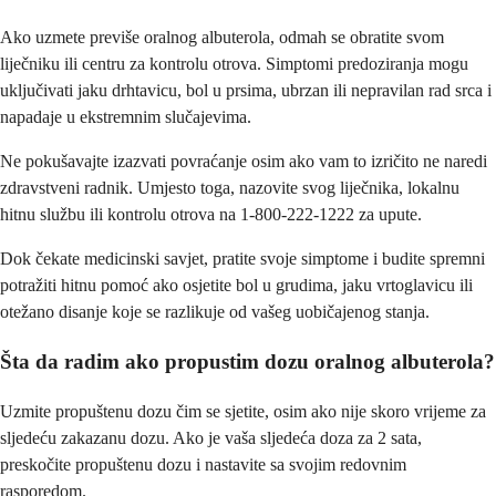
Ako uzmete previše oralnog albuterola, odmah se obratite svom
liječniku ili centru za kontrolu otrova. Simptomi predoziranja mogu
uključivati ​​jaku drhtavicu, bol u prsima, ubrzan ili nepravilan rad srca i
napadaje u ekstremnim slučajevima.
Ne pokušavajte izazvati povraćanje osim ako vam to izričito ne naredi
zdravstveni radnik. Umjesto toga, nazovite svog liječnika, lokalnu
hitnu službu ili kontrolu otrova na 1-800-222-1222 za upute.
Dok čekate medicinski savjet, pratite svoje simptome i budite spremni
potražiti hitnu pomoć ako osjetite bol u grudima, jaku vrtoglavicu ili
otežano disanje koje se razlikuje od vašeg uobičajenog stanja.
Šta da radim ako propustim dozu oralnog albuterola?
Uzmite propuštenu dozu čim se sjetite, osim ako nije skoro vrijeme za
sljedeću zakazanu dozu. Ako je vaša sljedeća doza za 2 sata,
preskočite propuštenu dozu i nastavite sa svojim redovnim
rasporedom.