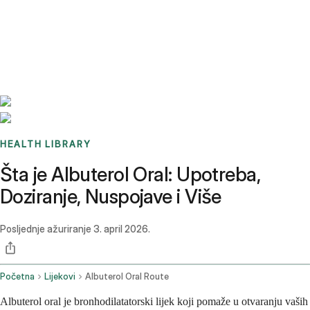
Benchmarks
Stories
FAQ
Sign up / Log in
HEALTH LIBRARY
Šta je Albuterol Oral: Upotreba,
Doziranje, Nuspojave i Više
Posljednje ažuriranje
3. april 2026.
Početna
Lijekovi
Albuterol Oral Route
Albuterol oral je bronhodilatatorski lijek koji pomaže u otvaranju vaših