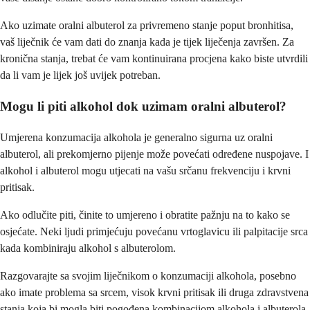
Ako uzimate oralni albuterol za privremeno stanje poput bronhitisa,
vaš liječnik će vam dati do znanja kada je tijek liječenja završen. Za
kronična stanja, trebat će vam kontinuirana procjena kako biste utvrdili
da li vam je lijek još uvijek potreban.
Mogu li piti alkohol dok uzimam oralni albuterol?
Umjerena konzumacija alkohola je generalno sigurna uz oralni
albuterol, ali prekomjerno pijenje može povećati određene nuspojave. I
alkohol i albuterol mogu utjecati na vašu srčanu frekvenciju i krvni
pritisak.
Ako odlučite piti, činite to umjereno i obratite pažnju na to kako se
osjećate. Neki ljudi primjećuju povećanu vrtoglavicu ili palpitacije srca
kada kombiniraju alkohol s albuterolom.
Razgovarajte sa svojim liječnikom o konzumaciji alkohola, posebno
ako imate problema sa srcem, visok krvni pritisak ili druga zdravstvena
stanja koja bi mogla biti pogođena kombinacijom alkohola i albuterola.