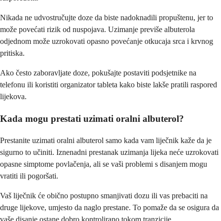
Nikada ne udvostručujte doze da biste nadoknadili propuštenu, jer to
može povećati rizik od nuspojava. Uzimanje previše albuterola
odjednom može uzrokovati opasno povećanje otkucaja srca i krvnog
pritiska.
Ako često zaboravljate doze, pokušajte postaviti podsjetnike na
telefonu ili koristiti organizator tableta kako biste lakše pratili raspored
lijekova.
Kada mogu prestati uzimati oralni albuterol?
Prestanite uzimati oralni albuterol samo kada vam liječnik kaže da je
sigurno to učiniti. Iznenadni prestanak uzimanja lijeka neće uzrokovati
opasne simptome povlačenja, ali se vaši problemi s disanjem mogu
vratiti ili pogoršati.
Vaš liječnik će obično postupno smanjivati dozu ili vas prebaciti na
druge lijekove, umjesto da naglo prestane. To pomaže da se osigura da
vaše disanje ostane dobro kontrolirano tokom tranzicije.