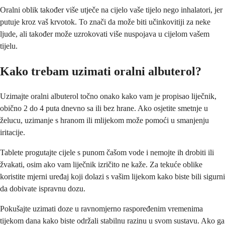
Oralni oblik također više utječe na cijelo vaše tijelo nego inhalatori, jer
putuje kroz vaš krvotok. To znači da može biti učinkovitiji za neke
ljude, ali također može uzrokovati više nuspojava u cijelom vašem
tijelu.
Kako trebam uzimati oralni albuterol?
Uzimajte oralni albuterol točno onako kako vam je propisao liječnik,
obično 2 do 4 puta dnevno sa ili bez hrane. Ako osjetite smetnje u
želucu, uzimanje s hranom ili mlijekom može pomoći u smanjenju
iritacije.
Tablete progutajte cijele s punom čašom vode i nemojte ih drobiti ili
žvakati, osim ako vam liječnik izričito ne kaže. Za tekuće oblike
koristite mjerni uređaj koji dolazi s vašim lijekom kako biste bili sigurni
da dobivate ispravnu dozu.
Pokušajte uzimati doze u ravnomjerno raspoređenim vremenima
tijekom dana kako biste održali stabilnu razinu u svom sustavu. Ako ga