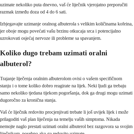
uzimate nekoliko puta dnevno, vaš će liječnik vjerojatno preporučiti
razmak između doza od 4 do 6 sati.
Izbjegavajte uzimanje oralnog albuterola s velikim količinama kofeina,
jer oboje mogu povećati vašu brzinu otkucaja srca i potencijalno
uzrokovati osjećaj nervoze ili probleme sa spavanjem.
Koliko dugo trebam uzimati oralni
albuterol?
Trajanje liječenja oralnim albuterolom ovisi o vašem specifičnom
stanju i o tome koliko dobro reagirate na lijek. Neki ljudi ga trebaju
samo nekoliko tjedana tijekom pogoršanja, dok ga drugi mogu uzimati
dugoročno za kronična stanja.
Vaš će liječnik redovito procjenjivati trebate li još uvijek lijek i može
prilagoditi vaš plan liječenja na temelju vaših simptoma. Nikada
nemojte naglo prestati uzimati oralni albuterol bez razgovora sa svojim
liječnikom, posebno ako ga redovito uzimate.