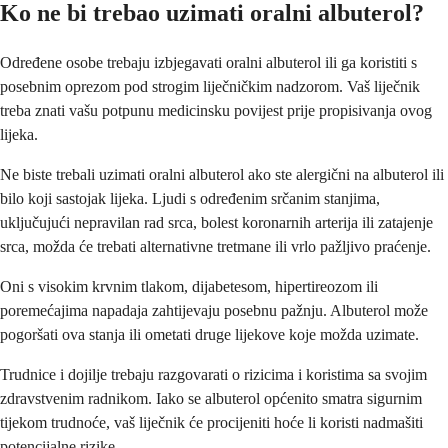
Ko ne bi trebao uzimati oralni albuterol?
Određene osobe trebaju izbjegavati oralni albuterol ili ga koristiti s
posebnim oprezom pod strogim liječničkim nadzorom. Vaš liječnik
treba znati vašu potpunu medicinsku povijest prije propisivanja ovog
lijeka.
Ne biste trebali uzimati oralni albuterol ako ste alergični na albuterol ili
bilo koji sastojak lijeka. Ljudi s određenim srčanim stanjima,
uključujući nepravilan rad srca, bolest koronarnih arterija ili zatajenje
srca, možda će trebati alternativne tretmane ili vrlo pažljivo praćenje.
Oni s visokim krvnim tlakom, dijabetesom, hipertireozom ili
poremećajima napadaja zahtijevaju posebnu pažnju. Albuterol može
pogoršati ova stanja ili ometati druge lijekove koje možda uzimate.
Trudnice i dojilje trebaju razgovarati o rizicima i koristima sa svojim
zdravstvenim radnikom. Iako se albuterol općenito smatra sigurnim
tijekom trudnoće, vaš liječnik će procijeniti hoće li koristi nadmašiti
potencijalne rizike.