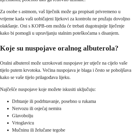
Za osobe s astmom, vaš liječnik može ga propisati privremeno u
vrijeme kada vaši uobičajeni lijekovi za kontrolu ne pružaju dovoljno
olakšanje. Oni s KOPB-om možda će trebati dugotrajnije liječenje
kako bi pomogli u upravljanju stalnim poteškoćama s disanjem.
Koje su nuspojave oralnog albuterola?
Oralni albuterol može uzrokovati nuspojave jer utječe na cijelo vaše
tijelo putem krvotoka. Većina nuspojava je blaga i često se poboljšava
kako se vaše tijelo prilagođava lijeku.
Najčešće nuspojave koje možete iskusiti uključuju:
Drhtanje ili podrhtavanje, posebno u rukama
Nervozu ili osjećaj nemira
Glavobolju
Vrtoglavicu
Mučninu ili želučane tegobe