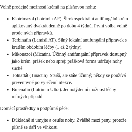
Volně prodejné možnosti krémů na plísňovou nohu:
Klotrimazol (Lotrimin AF). Širokospektrální antifungální krém
aplikovaný dvakrát denně po dobu 4 týdnů. První volba volně
prodejných přípravků.
Terbinafin (Lamisil AT). Silný lokální antifungální přípravek s
kratším obdobím léčby (1 až 2 týdny).
Mikonazol (Micatin). Účinný antifungální přípravek dostupný
jako krém, prášek nebo sprej; prášková forma udržuje nohy
suché.
Tolnaftát (Tinactin). Starší, ale stále účinný; někdy se používá
preventivně po vyléčení infekce.
Butenafin (Lotrimin Ultra). Jednotýdenní možnost léčby
mírných případů.
Domácí prostředky a podpůrná péče:
Důkladně si umyjte a osušte nohy. Zvláště mezi prsty, protože
plísně se daří ve vlhkosti.