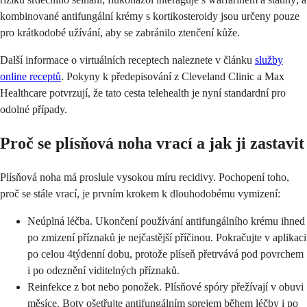
kombinované antifungální krémy s kortikosteroidy jsou určeny pouze
pro krátkodobé užívání, aby se zabránilo ztenčení kůže.
Další informace o virtuálních receptech naleznete v článku
služby
online receptů
. Pokyny k předepisování z Cleveland Clinic a Max
Healthcare potvrzují, že tato cesta telehealth je nyní standardní pro
odolné případy.
Proč se plísňová noha vrací a jak ji zastavit
Plísňová noha má proslule vysokou míru recidivy. Pochopení toho,
proč se stále vrací, je prvním krokem k dlouhodobému vymizení:
Neúplná léčba. Ukončení používání antifungálního krému ihned
po zmizení příznaků je nejčastější příčinou. Pokračujte v aplikaci
po celou 4týdenní dobu, protože plíseň přetrvává pod povrchem
i po odeznění viditelných příznaků.
Reinfekce z bot nebo ponožek. Plísňové spóry přežívají v obuvi
měsíce. Boty ošetřujte antifungálním sprejem během léčby i po