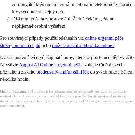
antifungální krém nebo perorální terbinafin elektronicky doručen
k vyzvednutí ve stejný den.
Diskrétní péče bez posuzování. Žádná čekárna, žádné
nepříjemné osobní vyšetření.
Pro související případy použití telehealth viz
online urgentní péče
,
služby online receptů
nebo
můžete dostat antibiotika online?
.
Už vás unavují svědivé, šupinaté nohy, které se prostě nechtějí vyléčit?
Navštivte
August AI Online Urgentní péči
a zahajte třídění svých
příznaků a získejte
předepsaný antifungální lék
do svých rukou během
několika hodin.
Medical Disclaimer:
This article is for informational purposes only and does not constitute
medical advice. Always consult a qualified healthcare provider for diagnosis and treatment
decisions. If you are experiencing a medical emergency, call 911 or go to the nearest emergency
room immediately.