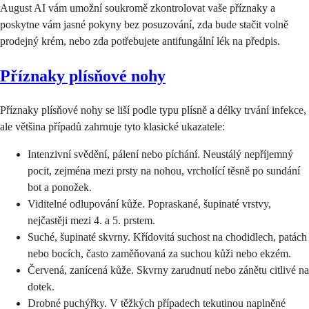
August AI vám umožní soukromě zkontrolovat vaše příznaky a
poskytne vám jasné pokyny bez posuzování, zda bude stačit volně
prodejný krém, nebo zda potřebujete antifungální lék na předpis.
Příznaky plísňové nohy
Příznaky plísňové nohy se liší podle typu plísně a délky trvání infekce,
ale většina případů zahrnuje tyto klasické ukazatele:
Intenzivní svědění, pálení nebo píchání. Neustálý nepříjemný
pocit, zejména mezi prsty na nohou, vrcholící těsně po sundání
bot a ponožek.
Viditelné odlupování kůže. Popraskané, šupinaté vrstvy,
nejčastěji mezi 4. a 5. prstem.
Suché, šupinaté skvrny. Křídovitá suchost na chodidlech, patách
nebo bocích, často zaměňovaná za suchou kůži nebo ekzém.
Červená, zanícená kůže. Skvrny zarudnutí nebo zánětu citlivé na
dotek.
Drobné puchýřky. V těžkých případech tekutinou naplněné