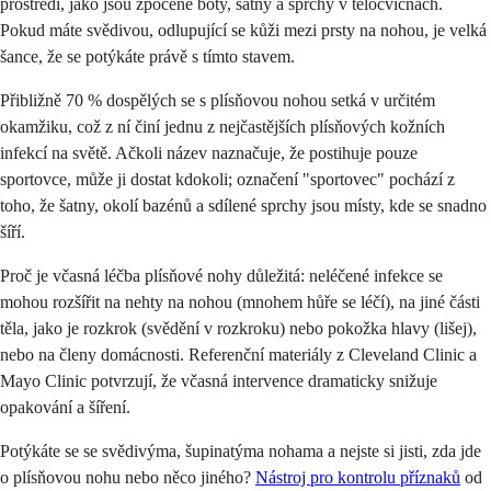
prostředí, jako jsou zpocené boty, šatny a sprchy v tělocvičnách.
Pokud máte svědivou, odlupující se kůži mezi prsty na nohou, je velká
šance, že se potýkáte právě s tímto stavem.
Přibližně 70 % dospělých se s plísňovou nohou setká v určitém
okamžiku, což z ní činí jednu z nejčastějších plísňových kožních
infekcí na světě. Ačkoli název naznačuje, že postihuje pouze
sportovce, může ji dostat kdokoli; označení "sportovec" pochází z
toho, že šatny, okolí bazénů a sdílené sprchy jsou místy, kde se snadno
šíří.
Proč je včasná léčba plísňové nohy důležitá: neléčené infekce se
mohou rozšířit na nehty na nohou (mnohem hůře se léčí), na jiné části
těla, jako je rozkrok (svědění v rozkroku) nebo pokožka hlavy (lišej),
nebo na členy domácnosti. Referenční materiály z Cleveland Clinic a
Mayo Clinic potvrzují, že včasná intervence dramaticky snižuje
opakování a šíření.
Potýkáte se se svědivýma, šupinatýma nohama a nejste si jisti, zda jde
o plísňovou nohu nebo něco jiného?
Nástroj pro kontrolu příznaků
od