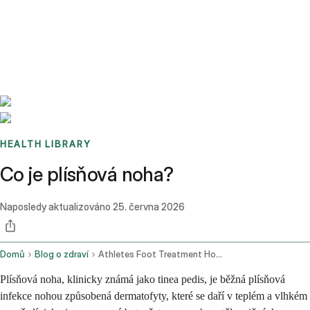
Benchmarks
Stories
FAQ
Sign up / Log in
HEALTH LIBRARY
Co je plísňová noha?
Naposledy aktualizováno
25. června 2026
Domů
Blog o zdraví
Athletes Foot Treatment How To Get Rid Of It Fast And When To See A Doctor Online
Plísňová noha, klinicky známá jako tinea pedis, je běžná plísňová
infekce nohou způsobená dermatofyty, které se daří v teplém a vlhkém