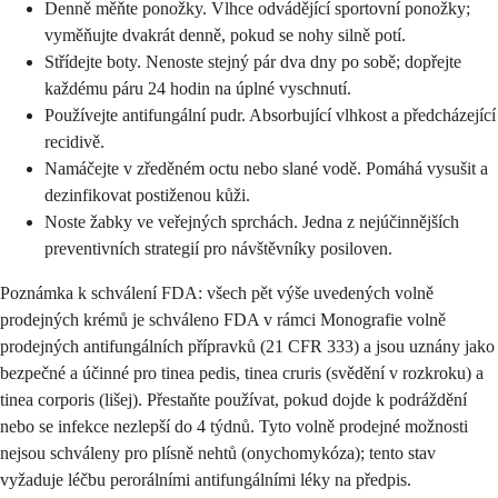
Denně měňte ponožky. Vlhce odvádějící sportovní ponožky;
vyměňujte dvakrát denně, pokud se nohy silně potí.
Střídejte boty. Nenoste stejný pár dva dny po sobě; dopřejte
každému páru 24 hodin na úplné vyschnutí.
Používejte antifungální pudr. Absorbující vlhkost a předcházející
recidivě.
Namáčejte v zředěném octu nebo slané vodě. Pomáhá vysušit a
dezinfikovat postiženou kůži.
Noste žabky ve veřejných sprchách. Jedna z nejúčinnějších
preventivních strategií pro návštěvníky posiloven.
Poznámka k schválení FDA: všech pět výše uvedených volně
prodejných krémů je schváleno FDA v rámci Monografie volně
prodejných antifungálních přípravků (21 CFR 333) a jsou uznány jako
bezpečné a účinné pro tinea pedis, tinea cruris (svědění v rozkroku) a
tinea corporis (lišej). Přestaňte používat, pokud dojde k podráždění
nebo se infekce nezlepší do 4 týdnů. Tyto volně prodejné možnosti
nejsou schváleny pro plísně nehtů (onychomykóza); tento stav
vyžaduje léčbu perorálními antifungálními léky na předpis.