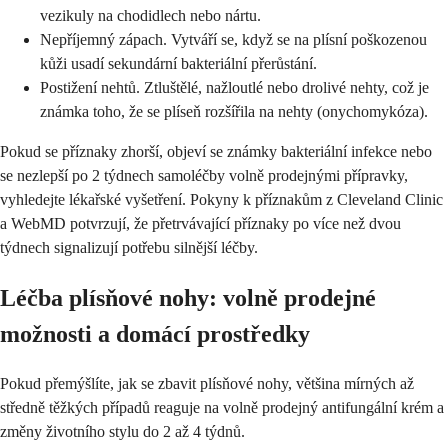
vezikuly na chodidlech nebo nártu.
Nepříjemný zápach. Vytváří se, když se na plísní poškozenou
kůži usadí sekundární bakteriální přerůstání.
Postižení nehtů. Ztluštělé, nažloutlé nebo drolivé nehty, což je
známka toho, že se plíseň rozšířila na nehty (onychomykóza).
Pokud se příznaky zhorší, objeví se známky bakteriální infekce nebo
se nezlepší po 2 týdnech samoléčby volně prodejnými přípravky,
vyhledejte lékařské vyšetření. Pokyny k příznakům z Cleveland Clinic
a WebMD potvrzují, že přetrvávající příznaky po více než dvou
týdnech signalizují potřebu silnější léčby.
Léčba plísňové nohy: volně prodejné
možnosti a domácí prostředky
Pokud přemýšlíte, jak se zbavit plísňové nohy, většina mírných až
středně těžkých případů reaguje na volně prodejný antifungální krém a
změny životního stylu do 2 až 4 týdnů.