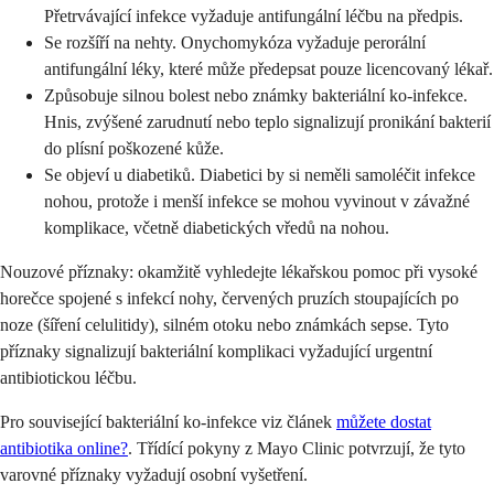
Přetrvávající infekce vyžaduje antifungální léčbu na předpis.
Se rozšíří na nehty. Onychomykóza vyžaduje perorální
antifungální léky, které může předepsat pouze licencovaný lékař.
Způsobuje silnou bolest nebo známky bakteriální ko-infekce.
Hnis, zvýšené zarudnutí nebo teplo signalizují pronikání bakterií
do plísní poškozené kůže.
Se objeví u diabetiků. Diabetici by si neměli samoléčit infekce
nohou, protože i menší infekce se mohou vyvinout v závažné
komplikace, včetně diabetických vředů na nohou.
Nouzové příznaky: okamžitě vyhledejte lékařskou pomoc při vysoké
horečce spojené s infekcí nohy, červených pruzích stoupajících po
noze (šíření celulitidy), silném otoku nebo známkách sepse. Tyto
příznaky signalizují bakteriální komplikaci vyžadující urgentní
antibiotickou léčbu.
Pro související bakteriální ko-infekce viz článek
můžete dostat
antibiotika online?
. Třídící pokyny z Mayo Clinic potvrzují, že tyto
varovné příznaky vyžadují osobní vyšetření.