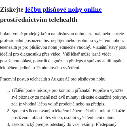
Získejte
léčbu plísňové nohy online
prostřednictvím telehealth
Pokud volně prodejný krém na plísňovou nohu nezabral, nebo chcete
profesionální posouzení bez nepříjemného osobního vyšetření nohou,
telehealth je pro plísňovou nohu jedinečně vhodný. Vizuální stavy jsou
ideální pro diagnostiku přes video. Váš lékař může jasně vidět
postiženou oblast, potvrdit diagnózu a předepsat správný antifungální
lék během jediného 15minutového vyšetření.
Pracovní postup telehealth s August AI pro plísňovou nohu:
Třídění podle nástroje pro kontrolu příznaků. Popište a vyfoťte
své příznaky za méně než dvě minuty; získejte okamžité pokyny,
zda je vhodná léčba volně prodejná nebo na předpis.
Spojení s licencovaným lékařem během několika minut. Ukažte
postiženou oblast přes video; osobní vyšetření není nutné.
Elektronický předpis odeslaný do vaší lékárny. Předepsaný