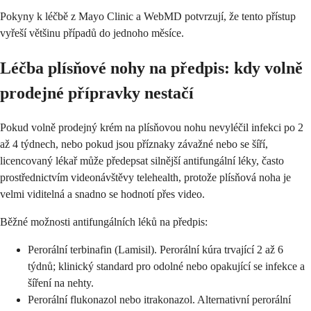
Pokyny k léčbě z Mayo Clinic a WebMD potvrzují, že tento přístup
vyřeší většinu případů do jednoho měsíce.
Léčba plísňové nohy na předpis: kdy volně
prodejné přípravky nestačí
Pokud volně prodejný krém na plísňovou nohu nevyléčil infekci po 2
až 4 týdnech, nebo pokud jsou příznaky závažné nebo se šíří,
licencovaný lékař může předepsat silnější antifungální léky, často
prostřednictvím videonávštěvy telehealth, protože plísňová noha je
velmi viditelná a snadno se hodnotí přes video.
Běžné možnosti antifungálních léků na předpis:
Perorální terbinafin (Lamisil). Perorální kúra trvající 2 až 6
týdnů; klinický standard pro odolné nebo opakující se infekce a
šíření na nehty.
Perorální flukonazol nebo itrakonazol. Alternativní perorální