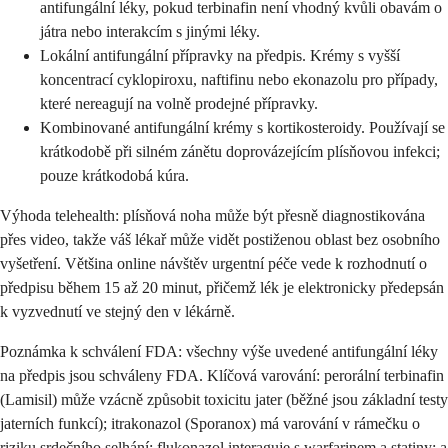
antifungální léky, pokud terbinafin není vhodný kvůli obavám o
játra nebo interakcím s jinými léky.
Lokální antifungální přípravky na předpis. Krémy s vyšší
koncentrací cyklopiroxu, naftifinu nebo ekonazolu pro případy,
které nereagují na volně prodejné přípravky.
Kombinované antifungální krémy s kortikosteroidy. Používají se
krátkodobě při silném zánětu doprovázejícím plísňovou infekci;
pouze krátkodobá kúra.
Výhoda telehealth: plísňová noha může být přesně diagnostikována
přes video, takže váš lékař může vidět postiženou oblast bez osobního
vyšetření. Většina online návštěv urgentní péče vede k rozhodnutí o
předpisu během 15 až 20 minut, přičemž lék je elektronicky předepsán
k vyzvednutí ve stejný den v lékárně.
Poznámka k schválení FDA: všechny výše uvedené antifungální léky
na předpis jsou schváleny FDA. Klíčová varování: perorální terbinafin
(Lamisil) může vzácně způsobit toxicitu jater (běžné jsou základní testy
jaterních funkcí); itrakonazol (Sporanox) má varování v rámečku o
riziku srdečního selhání; flukonazol interaguje s warfarinem a statiny; a