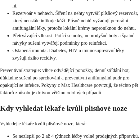
ní.
Rezervoár v nehtech. Šíření na nehty vytváří plísňový rezervoár,
který neustále infikuje kůži. Plísně nehtů vyžadují perorální
antifungální léky, protože lokální krémy neproniknou do nehtu.
Přetrvávající vlhkost. Potící se nohy, neprodyšné boty a špatné
návyky sušení vytvářejí podmínky pro reinfekci.
Oslabená imunita. Diabetes, HIV a imunosupresivní léky
zvyšují riziko recidivy.
Preventivní strategie: vlhce odvádějící ponožky, denní střídání bot,
důkladné sušení po sprchování a preventivní antifungální pudr pro
opakující se infekce. Pokyny z Max Healthcare potvrzují, že těchto pět
faktorů způsobuje drtivou většinu odolných případů.
Kdy vyhledat lékaře kvůli plísňové noze
Vyhledejte lékaře kvůli plísňové noze, která:
Se nezlepší po 2 až 4 týdnech léčby volně prodejných přípravků.