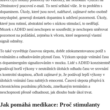
20minutový pracovní e-mail. To není selhání vůle. Je to problém s
dopaminem. Úkoly, které jsou nové, naléhavé, zajímavé nebo osobně
smysluplné, generují dostatek dopaminu k udržení pozornosti. Úkoly,
které jsou rutinní, abstraktní nebo s nízkou stimulací, to nedělají.
Mozek s ADHD není neschopen se soustředit; je neschopen směrovat
pozornost na požádání, zejména k věcem, které negenerují vlastní
signál odměny.
To také vysvětluje časovou slepotu, dobře zdokumentovanou potíž s
vnímáním a odhadováním plynutí času. Výzkum spojuje vnímání času
s dopaminergním signalizováním v mozku. Lidé s ADHD konzistentně
podávají horší výkony v neutrálních úlohách odhadu času ve srovnání
s kontrolní skupinou, ačkoli zajímavé je, že podávají lepší výkony v
úlohách vnímání času nabitých emocemi. Časová slepota přispívá k
chronickému pozdnímu příchodu, zmeškaným termínům a
neschopnosti přesně odhadnout, jak dlouho bude úkol trvat.
Jak pomáhá medikace: Proč stimulanty