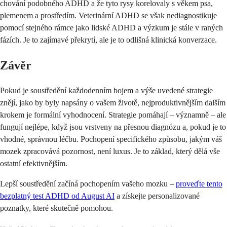
chování podobného ADHD a že tyto rysy korelovaly s věkem psa,
plemenem a prostředím. Veterinární ADHD se však nediagnostikuje
pomocí stejného rámce jako lidské ADHD a výzkum je stále v raných
fázích. Je to zajímavé překrytí, ale je to odlišná klinická konverzace.
Závěr
Pokud je soustředění každodenním bojem a výše uvedené strategie
znějí, jako by byly napsány o vašem životě, nejproduktivnějším dalším
krokem je formální vyhodnocení. Strategie pomáhají – významně – ale
fungují nejlépe, když jsou vrstveny na přesnou diagnózu a, pokud je to
vhodné, správnou léčbu. Pochopení specifického způsobu, jakým váš
mozek zpracovává pozornost, není luxus. Je to základ, který dělá vše
ostatní efektivnějším.
Lepší soustředění začíná pochopením vašeho mozku –
proveďte tento
bezplatný test ADHD od August AI
a získejte personalizované
poznatky, které skutečně pomohou.