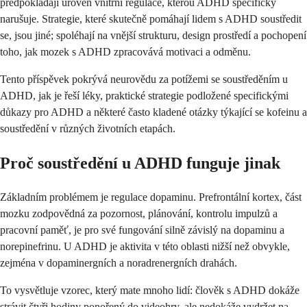
předpokládají úroveň vnitřní regulace, kterou ADHD specificky
narušuje. Strategie, které skutečně pomáhají lidem s ADHD soustředit
se, jsou jiné; spoléhají na vnější strukturu, design prostředí a pochopení
toho, jak mozek s ADHD zpracovává motivaci a odměnu.
Tento příspěvek pokrývá neurovědu za potížemi se soustředěním u
ADHD, jak je řeší léky, praktické strategie podložené specifickými
důkazy pro ADHD a některé často kladené otázky týkající se kofeinu a
soustředění v různých životních etapách.
Proč soustředění u ADHD funguje jinak
Základním problémem je regulace dopaminu. Prefrontální kortex, část
mozku zodpovědná za pozornost, plánování, kontrolu impulzů a
pracovní paměť, je pro své fungování silně závislý na dopaminu a
norepinefrinu. U ADHD je aktivita v této oblasti nižší než obvykle,
zejména v dopaminergních a noradrenergních drahách.
To vysvětluje vzorec, který mate mnoho lidí: člověk s ADHD dokáže
strávit čtyři hodiny ponořený do videohry, ale nedokáže vydržet na