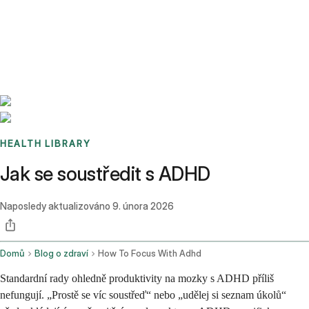
Benchmarks
Stories
FAQ
Sign up / Log in
HEALTH LIBRARY
Jak se soustředit s ADHD
Naposledy aktualizováno
9. února 2026
Domů
Blog o zdraví
How To Focus With Adhd
Standardní rady ohledně produktivity na mozky s ADHD příliš
nefungují. „Prostě se víc soustřeď“ nebo „udělej si seznam úkolů“