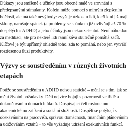
Důkazy jsou smíšené a účinky jsou obecně malé ve srovnání s
předepsanými stimulanty. Kofein může pomoci s mírným zlepšením
bdělosti, ale má také nevýhody: zvyšuje úzkost u lidí, kteří k ní již mají
sklony, narušuje spánek (a problémy se spánkem již ovlivňují až 70 %
dospělých s ADHD) a jeho účinky jsou nekonzistentní. Není náhradou
za medikaci, ale pro některé lidi ranní káva skutečně pomáhá začít.
Klíčové je být upřímný ohledně toho, zda to pomáhá, nebo jen vytváří
roztřesenou iluzi produktivity.
Výzvy se soustředěním v různých životních
etapách
Potíže se soustředěním u ADHD nejsou statické – mění se s tím, jak se
mění životní požadavky. Děti nejvíce bojují s pozorností ve třídě a
dokončováním domácích úkolů. Dospívající čelí rostoucímu
akademickému zatížení a sociální složitosti. Dospělí se potýkají s
očekáváními na pracovišti, správou domácnosti, finančním plánováním
a udržováním vztahů – to vše vyžaduje udržení exekutivních funkcí.