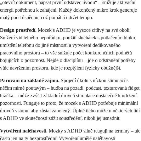
„otevřít dokument, napsat první odstavec úvodu“ – snižuje aktivační
energii potřebnou k zahájení. Každý dokončený mikro krok generuje
malý pocit úspěchu, což pomáhá udržet tempo.
Design prostředí.
Mozek s ADHD je vysoce citlivý na své okolí.
Snížení viditelného nepořádku, použití sluchátek s potlačením hluku,
umístění telefonu do jiné místnosti a vytvoření dedikovaného
pracovního prostoru – to vše snižuje počet konkurenčních podnětů
bojujících o pozornost. Nejde o disciplínu – jde o odstranění potřeby
vůle navržením prostoru, kde je rozptýlení fyzicky obtížnější.
Párování na základě zájmu.
Spojení úkolu s nízkou stimulací s
něčím mírně poutavým – hudba na pozadí, podcast, texturovaná fidget
hračka – může zvýšit základní úroveň stimulace dostatečně k udržení
pozornosti. Funguje to proto, že mozek s ADHD potřebuje minimální
úroveň vstupu, aby zůstal zapojený. Úplné ticho může u některých lidí
s ADHD ve skutečnosti ztížit soustředění, nikoli jej usnadnit.
Vytváření naléhavosti.
Mozky s ADHD silně reagují na termíny – ale
často jen na ty bezprostřední. Vytvoření umělé naléhavosti