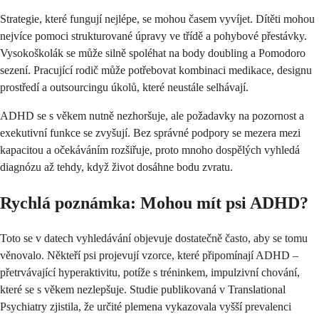
Strategie, které fungují nejlépe, se mohou časem vyvíjet. Dítěti mohou
nejvíce pomoci strukturované úpravy ve třídě a pohybové přestávky.
Vysokoškolák se může silně spoléhat na body doubling a Pomodoro
sezení. Pracující rodič může potřebovat kombinaci medikace, designu
prostředí a outsourcingu úkolů, které neustále selhávají.
ADHD se s věkem nutně nezhoršuje, ale požadavky na pozornost a
exekutivní funkce se zvyšují. Bez správné podpory se mezera mezi
kapacitou a očekáváním rozšiřuje, proto mnoho dospělých vyhledá
diagnózu až tehdy, když život dosáhne bodu zvratu.
Rychlá poznámka: Mohou mít psi ADHD?
Toto se v datech vyhledávání objevuje dostatečně často, aby se tomu
věnovalo. Někteří psi projevují vzorce, které připomínají ADHD –
přetrvávající hyperaktivitu, potíže s tréninkem, impulzivní chování,
které se s věkem nezlepšuje. Studie publikovaná v Translational
Psychiatry zjistila, že určité plemena vykazovala vyšší prevalenci