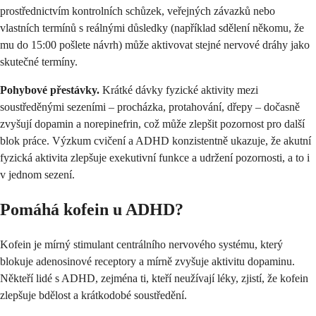
prostřednictvím kontrolních schůzek, veřejných závazků nebo
vlastních termínů s reálnými důsledky (například sdělení někomu, že
mu do 15:00 pošlete návrh) může aktivovat stejné nervové dráhy jako
skutečné termíny.
Pohybové přestávky.
Krátké dávky fyzické aktivity mezi
soustředěnými sezeními – procházka, protahování, dřepy – dočasně
zvyšují dopamin a norepinefrin, což může zlepšit pozornost pro další
blok práce. Výzkum cvičení a ADHD konzistentně ukazuje, že akutní
fyzická aktivita zlepšuje exekutivní funkce a udržení pozornosti, a to i
v jednom sezení.
Pomáhá kofein u ADHD?
Kofein je mírný stimulant centrálního nervového systému, který
blokuje adenosinové receptory a mírně zvyšuje aktivitu dopaminu.
Někteří lidé s ADHD, zejména ti, kteří neužívají léky, zjistí, že kofein
zlepšuje bdělost a krátkodobé soustředění.