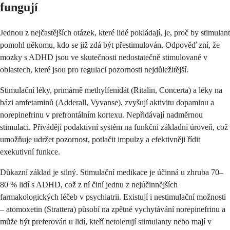
fungují
Jednou z nejčastějších otázek, které lidé pokládají, je, proč by stimulant
pomohl někomu, kdo se již zdá být přestimulován. Odpověď zní, že
mozky s ADHD jsou ve skutečnosti nedostatečně stimulované v
oblastech, které jsou pro regulaci pozornosti nejdůležitější.
Stimulační léky, primárně methylfenidát (Ritalin, Concerta) a léky na
bázi amfetaminů (Adderall, Vyvanse), zvyšují aktivitu dopaminu a
norepinefrinu v prefrontálním kortexu. Nepřidávají nadměrnou
stimulaci. Přivádějí podaktivní systém na funkční základní úroveň, což
umožňuje udržet pozornost, potlačit impulzy a efektivněji řídit
exekutivní funkce.
Důkazní základ je silný. Stimulační medikace je účinná u zhruba 70–
80 % lidí s ADHD, což z ní činí jednu z nejúčinnějších
farmakologických léčeb v psychiatrii. Existují i nestimulační možnosti
– atomoxetin (Strattera) působí na zpětné vychytávání norepinefrinu a
může být preferován u lidí, kteří netolerují stimulanty nebo mají v