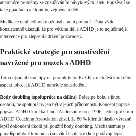
anamnéze problémy se zneužíváním návykových látek. Používají se
také guanfacin a klonidin, zejména u dětí.
Medikace není jedinou možností a není povinná. Data však
konzistentně ukazují, že pro většinu lidí s ADHD je to nejúčinnější
intervence pro zlepšení udržení pozornosti.
Praktické strategie pro soustředění
navržené pro mozek s ADHD
Toto nejsou obecné tipy na produktivitu. Každý z nich řeší konkrétní
aspekt toho, jak ADHD narušuje soustředění.
Body doubling (spolupráce na dálku).
Práce po boku s jinou
osobou, ne spolupráce, jen být v jejich přítomnosti. Koncept poprvé
popsala ADHD koučka Linda Anderson v roce 1996. Jeden průzkum
ADHD Coaching Association zjistil, že 80 % klientů hlásilo výrazně
lepší dokončení úkolů při použití body doubling. Mechanismus je
pravděpodobně kombinací sociální facilitace (lidé podávají lepší