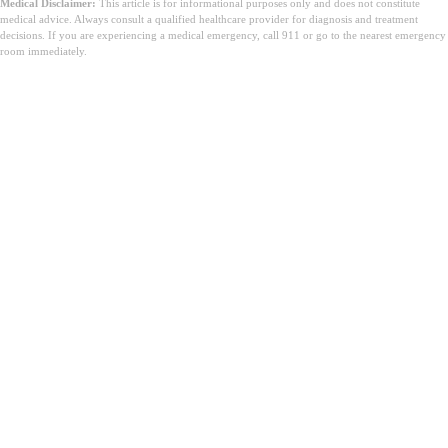
Medical Disclaimer:
This article is for informational purposes only and does not constitute
medical advice. Always consult a qualified healthcare provider for diagnosis and treatment
decisions. If you are experiencing a medical emergency, call 911 or go to the nearest emergency
room immediately.