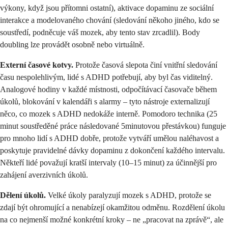
výkony, když jsou přítomni ostatní), aktivace dopaminu ze sociální
interakce a modelovaného chování (sledování někoho jiného, kdo se
soustředí, podněcuje váš mozek, aby tento stav zrcadlil). Body
doubling lze provádět osobně nebo virtuálně.
Externí časové kotvy.
Protože časová slepota činí vnitřní sledování
času nespolehlivým, lidé s ADHD potřebují, aby byl čas viditelný.
Analogové hodiny v každé místnosti, odpočítávací časovače během
úkolů, blokování v kalendáři s alarmy – tyto nástroje externalizují
něco, co mozek s ADHD nedokáže interně. Pomodoro technika (25
minut soustředěné práce následované 5minutovou přestávkou) funguje
pro mnoho lidí s ADHD dobře, protože vytváří umělou naléhavost a
poskytuje pravidelné dávky dopaminu z dokončení každého intervalu.
Někteří lidé považují kratší intervaly (10–15 minut) za účinnější pro
zahájení averzivních úkolů.
Dělení úkolů.
Velké úkoly paralyzují mozek s ADHD, protože se
zdají být ohromující a nenabízejí okamžitou odměnu. Rozdělení úkolu
na co nejmenší možné konkrétní kroky – ne „pracovat na zprávě“, ale