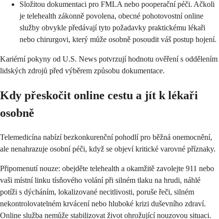
Složitou dokumentaci pro FMLA nebo pooperační péči. Ačkoli
je telehealth zákonně povolena, obecné pohotovostní online
služby obvykle předávají tyto požadavky praktickému lékaři
nebo chirurgovi, který může osobně posoudit váš postup hojení.
Kariérní pokyny od U.S. News potvrzují hodnotu ověření s oddělením
lidských zdrojů před výběrem způsobu dokumentace.
Kdy přeskočit online cestu a jít k lékaři
osobně
Telemedicína nabízí bezkonkurenční pohodlí pro běžná onemocnění,
ale nenahrazuje osobní péči, když se objeví kritické varovné příznaky.
Připomenutí nouze: obejděte telehealth a okamžitě zavolejte 911 nebo
vaši místní linku tísňového volání při silném tlaku na hrudi, náhlé
potíži s dýcháním, lokalizované necitlivosti, poruše řeči, silném
nekontrolovatelném krvácení nebo hluboké krizi duševního zdraví.
Online služba nemůže stabilizovat život ohrožující nouzovou situaci.