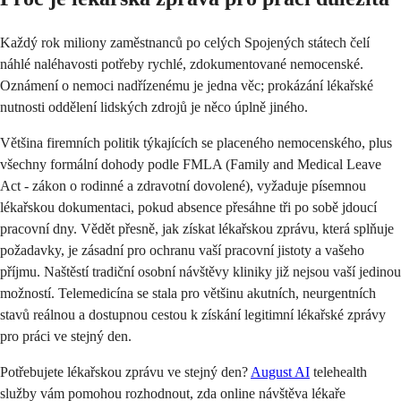
Každý rok miliony zaměstnanců po celých Spojených státech čelí
náhlé naléhavosti potřeby rychlé, zdokumentované nemocenské.
Oznámení o nemoci nadřízenému je jedna věc; prokázání lékařské
nutnosti oddělení lidských zdrojů je něco úplně jiného.
Většina firemních politik týkajících se placeného nemocenského, plus
všechny formální dohody podle FMLA (Family and Medical Leave
Act - zákon o rodinné a zdravotní dovolené), vyžaduje písemnou
lékařskou dokumentaci, pokud absence přesáhne tři po sobě jdoucí
pracovní dny. Vědět přesně, jak získat lékařskou zprávu, která splňuje
požadavky, je zásadní pro ochranu vaší pracovní jistoty a vašeho
příjmu. Naštěstí tradiční osobní návštěvy kliniky již nejsou vaší jedinou
možností. Telemedicína se stala pro většinu akutních, neurgentních
stavů reálnou a dostupnou cestou k získání legitimní lékařské zprávy
pro práci ve stejný den.
Potřebujete lékařskou zprávu ve stejný den?
August AI
telehealth
služby vám pomohou rozhodnout, zda online návštěva lékaře