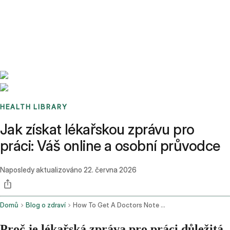
Benchmarks
Stories
FAQ
Sign up / Log in
HEALTH LIBRARY
Jak získat lékařskou zprávu pro
práci: Váš online a osobní průvodce
Naposledy aktualizováno
22. června 2026
Domů
Blog o zdraví
How To Get A Doctors Note For Work Your Online And In Person Guide
Proč je lékařská zpráva pro práci důležitá