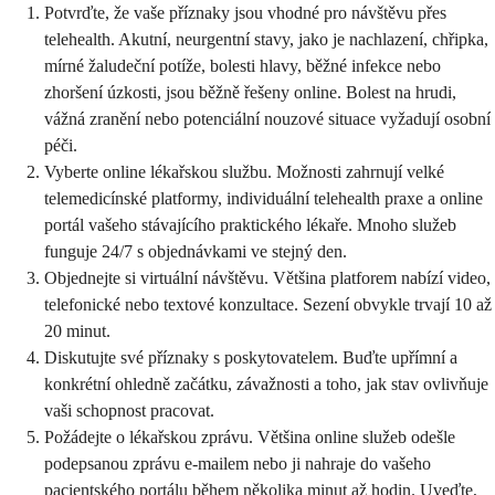
Potvrďte, že vaše příznaky jsou vhodné pro návštěvu přes
telehealth. Akutní, neurgentní stavy, jako je nachlazení, chřipka,
mírné žaludeční potíže, bolesti hlavy, běžné infekce nebo
zhoršení úzkosti, jsou běžně řešeny online. Bolest na hrudi,
vážná zranění nebo potenciální nouzové situace vyžadují osobní
péči.
Vyberte online lékařskou službu. Možnosti zahrnují velké
telemedicínské platformy, individuální telehealth praxe a online
portál vašeho stávajícího praktického lékaře. Mnoho služeb
funguje 24/7 s objednávkami ve stejný den.
Objednejte si virtuální návštěvu. Většina platforem nabízí video,
telefonické nebo textové konzultace. Sezení obvykle trvají 10 až
20 minut.
Diskutujte své příznaky s poskytovatelem. Buďte upřímní a
konkrétní ohledně začátku, závažnosti a toho, jak stav ovlivňuje
vaši schopnost pracovat.
Požádejte o lékařskou zprávu. Většina online služeb odešle
podepsanou zprávu e-mailem nebo ji nahraje do vašeho
pacientského portálu během několika minut až hodin. Uveďte,