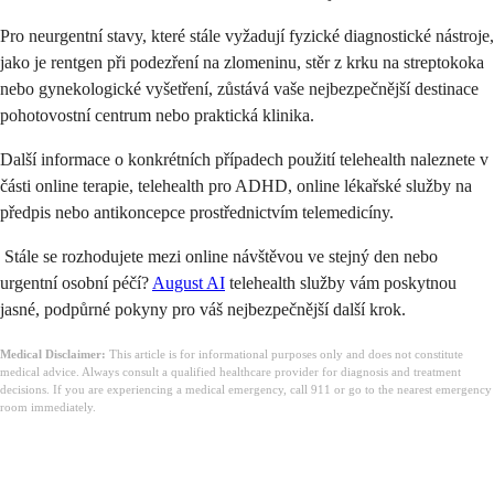
Pro neurgentní stavy, které stále vyžadují fyzické diagnostické nástroje,
jako je rentgen při podezření na zlomeninu, stěr z krku na streptokoka
nebo gynekologické vyšetření, zůstává vaše nejbezpečnější destinace
pohotovostní centrum nebo praktická klinika.
Další informace o konkrétních případech použití telehealth naleznete v
části online terapie, telehealth pro ADHD, online lékařské služby na
předpis nebo antikoncepce prostřednictvím telemedicíny.
Stále se rozhodujete mezi online návštěvou ve stejný den nebo
urgentní osobní péčí?
August AI
telehealth služby vám poskytnou
jasné, podpůrné pokyny pro váš nejbezpečnější další krok.
Medical Disclaimer:
This article is for informational purposes only and does not constitute
medical advice. Always consult a qualified healthcare provider for diagnosis and treatment
decisions. If you are experiencing a medical emergency, call 911 or go to the nearest emergency
room immediately.