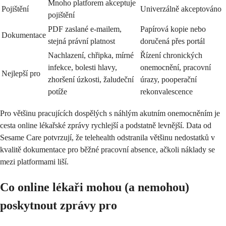
Mnoho platforem akceptuje
Pojištění
Univerzálně akceptováno
pojištění
PDF zaslané e-mailem,
Papírová kopie nebo
Dokumentace
stejná právní platnost
doručená přes portál
Nachlazení, chřipka, mírné
Řízení chronických
infekce, bolesti hlavy,
onemocnění, pracovní
Nejlepší pro
zhoršení úzkosti, žaludeční
úrazy, pooperační
potíže
rekonvalescence
Pro většinu pracujících dospělých s náhlým akutním onemocněním je
cesta online lékařské zprávy rychlejší a podstatně levnější. Data od
Sesame Care potvrzují, že telehealth odstranila většinu nedostatků v
kvalitě dokumentace pro běžné pracovní absence, ačkoli náklady se
mezi platformami liší.
Co online lékaři mohou (a nemohou)
poskytnout zprávy pro