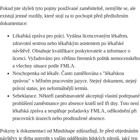
Pokud jste slyšeli tyto pojmy používané zaměnitelně, nemýlíte se, ale
existují jemné rozdíly, které stojí za to pochopit před předložením
dokumentace:
Lékařská zpráva pro práci. Vydána licencovaným lékařem,
zdravotní sestrou nebo lékařským asistentem po lékařské
návštěvě. Obsahuje kvalifikace poskytovatele a informace o
licenci. Vyžadováno pro většinu firemních politik nemocenského
a všechny situace podle FMLA.
Neschopenka od lékaře. Často zaměňována s "lékařskou
zprávou" v běžném pracovním jazyce. Stejný dokument, stejný
právní status, jen neformálnější termín.
Sebeklarace. Někteří zaměstnavatelé akceptují vlastní podepsané
prohlášení zaměstnance pro absence kratší než tři dny. Toto není
lékařská zpráva a nesplňuje požadavky FMLA, odškodnění při
pracovních úrazech nebo prodloužené absence.
Pokyny k dokumentaci od Mindshape zdůrazňují, že před objednáním
návštěvy je třeba potvrdit s vaším oddělením lidských zdrojů, jaký typ