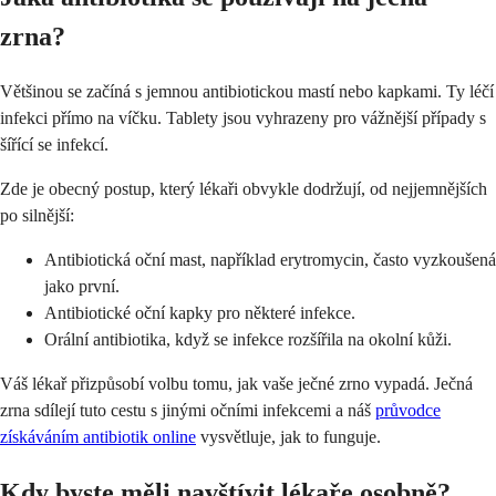
zrna?
Většinou se začíná s jemnou antibiotickou mastí nebo kapkami. Ty léčí
infekci přímo na víčku. Tablety jsou vyhrazeny pro vážnější případy s
šířící se infekcí.
Zde je obecný postup, který lékaři obvykle dodržují, od nejjemnějších
po silnější:
Antibiotická oční mast, například erytromycin, často vyzkoušená
jako první.
Antibiotické oční kapky pro některé infekce.
Orální antibiotika, když se infekce rozšířila na okolní kůži.
Váš lékař přizpůsobí volbu tomu, jak vaše ječné zrno vypadá. Ječná
zrna sdílejí tuto cestu s jinými očními infekcemi a náš
průvodce
získáváním antibiotik online
vysvětluje, jak to funguje.
Kdy byste měli navštívit lékaře osobně?