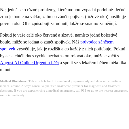
Ne, jedná se o různé problémy, které mohou vypadat podobně. Ječné
zrno je boule na víčku, zatímco zánět spojivek (růžové oko) postihuje
povrch oka. Oba způsobují zarudnutí, takže se snadno zaměňují.
Pokud je vaše celé oko červené a slzavé, namísto jedné bolestivé
boule, může se jednat o zánět spojivek. Náš
průvodce zánětem
spojivek
vysvětluje, jak je rozlišit a co každý z nich potřebuje. Pokud
byste si chtěli dnes rychle nechat zkontrolovat oko, můžete začít s
August AI Online Urgentní Péčí
a spojit se s lékařem během několika
minut.
Medical Disclaimer:
This article is for informational purposes only and does not constitute
medical advice. Always consult a qualified healthcare provider for diagnosis and treatment
decisions. If you are experiencing a medical emergency, call 911 or go to the nearest emergency
room immediately.