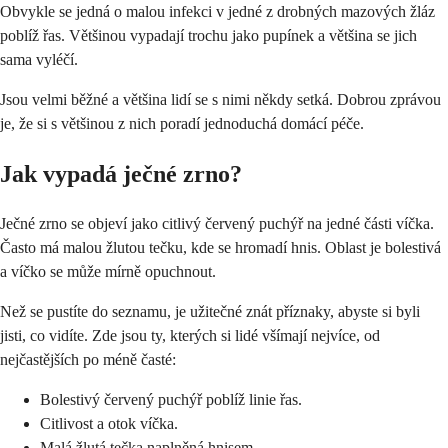
Obvykle se jedná o malou infekci v jedné z drobných mazových žláz
poblíž řas. Většinou vypadají trochu jako pupínek a většina se jich
sama vyléčí.
Jsou velmi běžné a většina lidí se s nimi někdy setká. Dobrou zprávou
je, že si s většinou z nich poradí jednoduchá domácí péče.
Jak vypadá ječné zrno?
Ječné zrno se objeví jako citlivý červený puchýř na jedné části víčka.
Často má malou žlutou tečku, kde se hromadí hnis. Oblast je bolestivá
a víčko se může mírně opuchnout.
Než se pustíte do seznamu, je užitečné znát příznaky, abyste si byli
jisti, co vidíte. Zde jsou ty, kterých si lidé všímají nejvíce, od
nejčastějších po méně časté:
Bolestivý červený puchýř poblíž linie řas.
Citlivost a otok víčka.
Malá žlutá tečka naplněná hnisem.