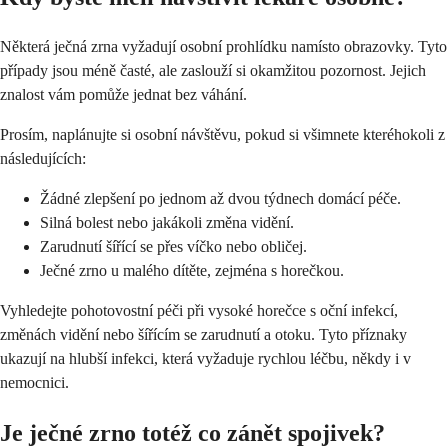
Některá ječná zrna vyžadují osobní prohlídku namísto obrazovky. Tyto
případy jsou méně časté, ale zaslouží si okamžitou pozornost. Jejich
znalost vám pomůže jednat bez váhání.
Prosím, naplánujte si osobní návštěvu, pokud si všimnete kteréhokoli z
následujících:
Žádné zlepšení po jednom až dvou týdnech domácí péče.
Silná bolest nebo jakákoli změna vidění.
Zarudnutí šířící se přes víčko nebo obličej.
Ječné zrno u malého dítěte, zejména s horečkou.
Vyhledejte pohotovostní péči při vysoké horečce s oční infekcí,
změnách vidění nebo šířícím se zarudnutí a otoku. Tyto příznaky
ukazují na hlubší infekci, která vyžaduje rychlou léčbu, někdy i v
nemocnici.
Je ječné zrno totéž co zánět spojivek?