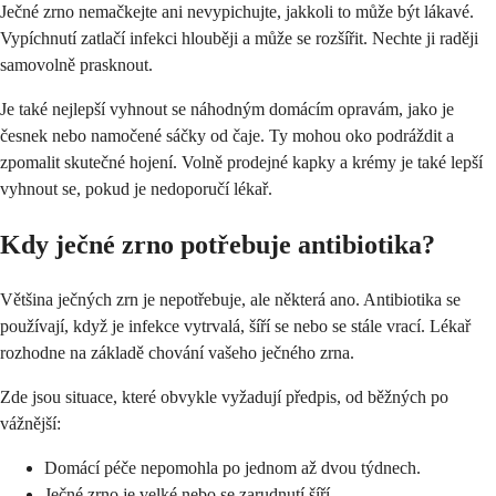
Ječné zrno nemačkejte ani nevypichujte, jakkoli to může být lákavé.
Vypíchnutí zatlačí infekci hlouběji a může se rozšířit. Nechte ji raději
samovolně prasknout.
Je také nejlepší vyhnout se náhodným domácím opravám, jako je
česnek nebo namočené sáčky od čaje. Ty mohou oko podráždit a
zpomalit skutečné hojení. Volně prodejné kapky a krémy je také lepší
vyhnout se, pokud je nedoporučí lékař.
Kdy ječné zrno potřebuje antibiotika?
Většina ječných zrn je nepotřebuje, ale některá ano. Antibiotika se
používají, když je infekce vytrvalá, šíří se nebo se stále vrací. Lékař
rozhodne na základě chování vašeho ječného zrna.
Zde jsou situace, které obvykle vyžadují předpis, od běžných po
vážnější:
Domácí péče nepomohla po jednom až dvou týdnech.
Ječné zrno je velké nebo se zarudnutí šíří.