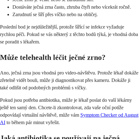
Dostáváte ječná zrna často, zhruba čtyři nebo vícekrát ročně.
Zarudnutí se šíří přes víčko nebo na obličej.
Poslední bod je nejdůležitější, protože šířící se infekce vyžaduje
rychlou péči. Pokud se vás některý z těchto bodů týká, je vhodná doba
se poradit s lékařem.
Může telehealth léčit ječné zrno?
Ano, ječná zrna jsou vhodná pro video-návštěvu. Protože lékař dokáže
zřetelně vidět bouli, může ji diagnostikovat přes kameru. Dokáže ji
také odlišit od podobných problémů s víčky.
Pokud jsou potřeba antibiotika, může je lékař poslat do vaší lékárny
ještě ten samý den. Chcete-li zkontrolovat, zda vaše oční potíže
odpovídají virtuální návštěvě, může vám
Symptom Checker od August
AI
to během pár minut vyřešit.
Jaká antibiotika se používají na ječná