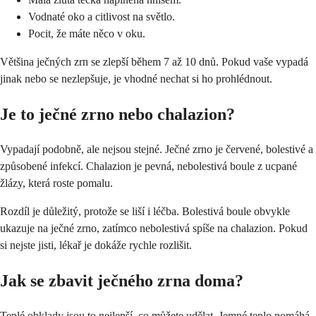
Vodnaté oko a citlivost na světlo.
Pocit, že máte něco v oku.
Většina ječných zrn se zlepší během 7 až 10 dnů. Pokud vaše vypadá
jinak nebo se nezlepšuje, je vhodné nechat si ho prohlédnout.
Je to ječné zrno nebo chalazion?
Vypadají podobně, ale nejsou stejné. Ječné zrno je červené, bolestivé a
způsobené infekcí. Chalazion je pevná, nebolestivá boule z ucpané
žlázy, která roste pomalu.
Rozdíl je důležitý, protože se liší i léčba. Bolestivá boule obvykle
ukazuje na ječné zrno, zatímco nebolestivá spíše na chalazion. Pokud
si nejste jisti, lékař je dokáže rychle rozlišit.
Jak se zbavit ječného zrna doma?
Teplé obklady jsou to nejlepší, co můžete udělat. Jemné teplo pomáhá