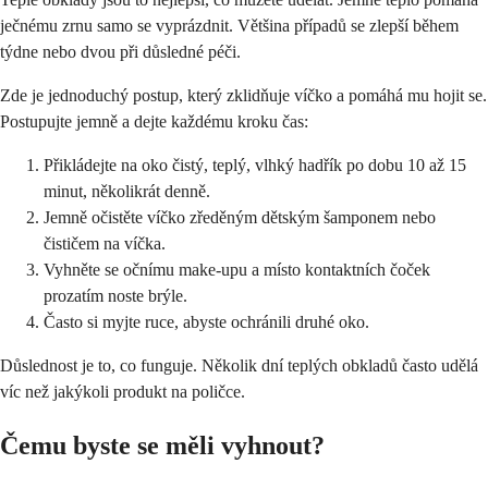
ječnému zrnu samo se vyprázdnit. Většina případů se zlepší během
týdne nebo dvou při důsledné péči.
Zde je jednoduchý postup, který zklidňuje víčko a pomáhá mu hojit se.
Postupujte jemně a dejte každému kroku čas:
Přikládejte na oko čistý, teplý, vlhký hadřík po dobu 10 až 15
minut, několikrát denně.
Jemně očistěte víčko zředěným dětským šamponem nebo
čističem na víčka.
Vyhněte se očnímu make-upu a místo kontaktních čoček
prozatím noste brýle.
Často si myjte ruce, abyste ochránili druhé oko.
Důslednost je to, co funguje. Několik dní teplých obkladů často udělá
víc než jakýkoli produkt na poličce.
Čemu byste se měli vyhnout?