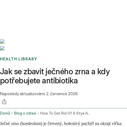
Benchmarks
Stories
FAQ
Sign up / Log in
HEALTH LIBRARY
Jak se zbavit ječného zrna a kdy
potřebujete antibiotika
Naposledy aktualizováno
2. července 2026
Domů
Blog o zdraví
How To Get Rid Of A Stye And When You Need Antibiotics
Ječné zrno (hordeolum) je červený, bolestivý puchýř na okraji víčka.