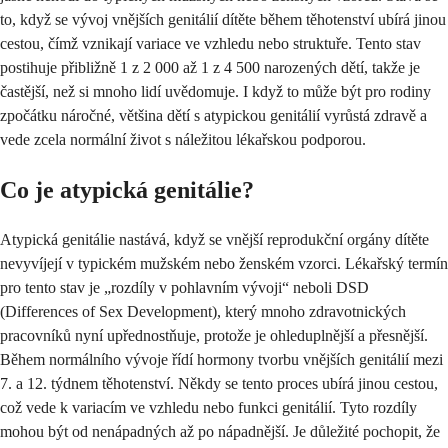
to, když se vývoj vnějších genitálií dítěte během těhotenství ubírá jinou
cestou, čímž vznikají variace ve vzhledu nebo struktuře. Tento stav
postihuje přibližně 1 z 2 000 až 1 z 4 500 narozených dětí, takže je
častější, než si mnoho lidí uvědomuje. I když to může být pro rodiny
zpočátku náročné, většina dětí s atypickou genitálií vyrůstá zdravě a
vede zcela normální život s náležitou lékařskou podporou.
Co je atypická genitálie?
Atypická genitálie nastává, když se vnější reprodukční orgány dítěte
nevyvíjejí v typickém mužském nebo ženském vzorci. Lékařský termín
pro tento stav je „rozdíly v pohlavním vývoji“ neboli DSD
(Differences of Sex Development), který mnoho zdravotnických
pracovníků nyní upřednostňuje, protože je ohleduplnější a přesnější.
Během normálního vývoje řídí hormony tvorbu vnějších genitálií mezi
7. a 12. týdnem těhotenství. Někdy se tento proces ubírá jinou cestou,
což vede k variacím ve vzhledu nebo funkci genitálií. Tyto rozdíly
mohou být od nenápadných až po nápadnější. Je důležité pochopit, že