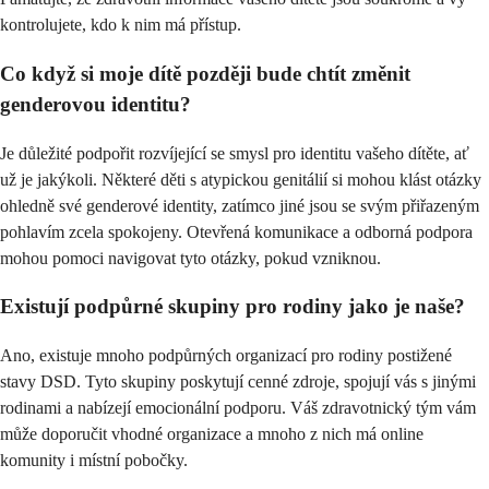
kontrolujete, kdo k nim má přístup.
Co když si moje dítě později bude chtít změnit
genderovou identitu?
Je důležité podpořit rozvíjející se smysl pro identitu vašeho dítěte, ať
už je jakýkoli. Některé děti s atypickou genitálií si mohou klást otázky
ohledně své genderové identity, zatímco jiné jsou se svým přiřazeným
pohlavím zcela spokojeny. Otevřená komunikace a odborná podpora
mohou pomoci navigovat tyto otázky, pokud vzniknou.
Existují podpůrné skupiny pro rodiny jako je naše?
Ano, existuje mnoho podpůrných organizací pro rodiny postižené
stavy DSD. Tyto skupiny poskytují cenné zdroje, spojují vás s jinými
rodinami a nabízejí emocionální podporu. Váš zdravotnický tým vám
může doporučit vhodné organizace a mnoho z nich má online
komunity i místní pobočky.