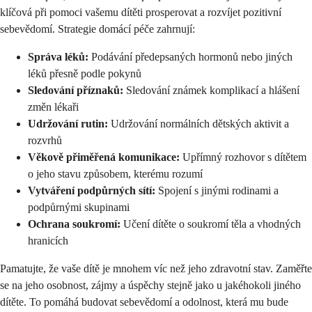
klíčová při pomoci vašemu dítěti prosperovat a rozvíjet pozitivní
sebevědomí. Strategie domácí péče zahrnují:
Správa léků:
Podávání předepsaných hormonů nebo jiných
léků přesně podle pokynů
Sledování příznaků:
Sledování známek komplikací a hlášení
změn lékaři
Udržování rutin:
Udržování normálních dětských aktivit a
rozvrhů
Věkově přiměřená komunikace:
Upřímný rozhovor s dítětem
o jeho stavu způsobem, kterému rozumí
Vytváření podpůrných sítí:
Spojení s jinými rodinami a
podpůrnými skupinami
Ochrana soukromí:
Učení dítěte o soukromí těla a vhodných
hranicích
Pamatujte, že vaše dítě je mnohem víc než jeho zdravotní stav. Zaměřte
se na jeho osobnost, zájmy a úspěchy stejně jako u jakéhokoli jiného
dítěte. To pomáhá budovat sebevědomí a odolnost, která mu bude