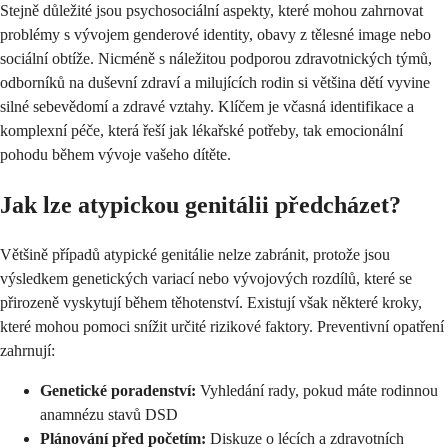
Stejně důležité jsou psychosociální aspekty, které mohou zahrnovat
problémy s vývojem genderové identity, obavy z tělesné image nebo
sociální obtíže. Nicméně s náležitou podporou zdravotnických týmů,
odborníků na duševní zdraví a milujících rodin si většina dětí vyvine
silné sebevědomí a zdravé vztahy. Klíčem je včasná identifikace a
komplexní péče, která řeší jak lékařské potřeby, tak emocionální
pohodu během vývoje vašeho dítěte.
Jak lze atypickou genitálii předcházet?
Většině případů atypické genitálie nelze zabránit, protože jsou
výsledkem genetických variací nebo vývojových rozdílů, které se
přirozeně vyskytují během těhotenství. Existují však některé kroky,
které mohou pomoci snížit určité rizikové faktory. Preventivní opatření
zahrnují:
Genetické poradenství:
Vyhledání rady, pokud máte rodinnou
anamnézu stavů DSD
Plánování před početím:
Diskuze o lécích a zdravotních