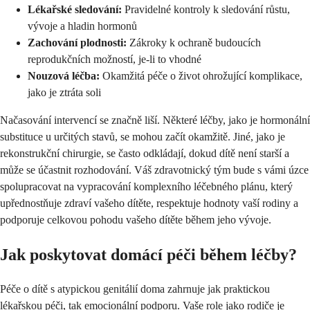
Lékařské sledování:
Pravidelné kontroly k sledování růstu,
vývoje a hladin hormonů
Zachování plodnosti:
Zákroky k ochraně budoucích
reprodukčních možností, je-li to vhodné
Nouzová léčba:
Okamžitá péče o život ohrožující komplikace,
jako je ztráta soli
Načasování intervencí se značně liší. Některé léčby, jako je hormonální
substituce u určitých stavů, se mohou začít okamžitě. Jiné, jako je
rekonstrukční chirurgie, se často odkládají, dokud dítě není starší a
může se účastnit rozhodování. Váš zdravotnický tým bude s vámi úzce
spolupracovat na vypracování komplexního léčebného plánu, který
upřednostňuje zdraví vašeho dítěte, respektuje hodnoty vaší rodiny a
podporuje celkovou pohodu vašeho dítěte během jeho vývoje.
Jak poskytovat domácí péči během léčby?
Péče o dítě s atypickou genitálií doma zahrnuje jak praktickou
lékařskou péči, tak emocionální podporu. Vaše role jako rodiče je