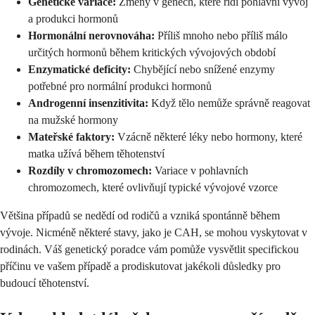
Genetické variace:
Změny v genech, které řídí pohlavní vývoj
a produkci hormonů
Hormonální nerovnováha:
Příliš mnoho nebo příliš málo
určitých hormonů během kritických vývojových období
Enzymatické deficity:
Chybějící nebo snížené enzymy
potřebné pro normální produkci hormonů
Androgenní insenzitivita:
Když tělo nemůže správně reagovat
na mužské hormony
Mateřské faktory:
Vzácně některé léky nebo hormony, které
matka užívá během těhotenství
Rozdíly v chromozomech:
Variace v pohlavních
chromozomech, které ovlivňují typické vývojové vzorce
Většina případů se nedědí od rodičů a vzniká spontánně během
vývoje. Nicméně některé stavy, jako je CAH, se mohou vyskytovat v
rodinách. Váš genetický poradce vám pomůže vysvětlit specifickou
příčinu ve vašem případě a prodiskutovat jakékoli důsledky pro
budoucí těhotenství.