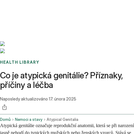
Benchmarks
Stories
FAQ
Sign up / Log in
HEALTH LIBRARY
Co je atypická genitálie? Příznaky,
příčiny a léčba
Naposledy aktualizováno
17. února 2025
Domů
Nemoci a stavy
Atypical Genitalia
Atypická genitálie označuje reprodukční anatomii, která se při narození
jasně nehodí do typických mužských nebo ženských vzorců. Stává se