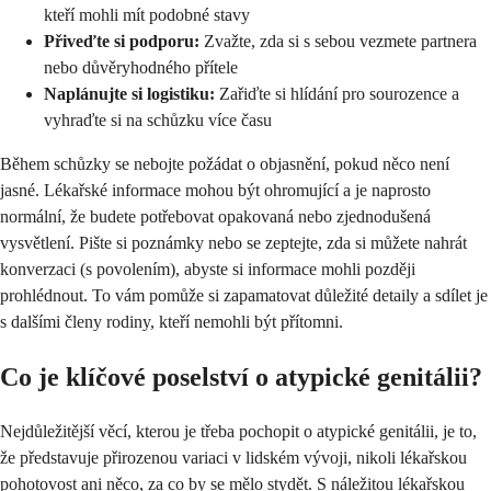
kteří mohli mít podobné stavy
Přiveďte si podporu:
Zvažte, zda si s sebou vezmete partnera
nebo důvěryhodného přítele
Naplánujte si logistiku:
Zařiďte si hlídání pro sourozence a
vyhraďte si na schůzku více času
Během schůzky se nebojte požádat o objasnění, pokud něco není
jasné. Lékařské informace mohou být ohromující a je naprosto
normální, že budete potřebovat opakovaná nebo zjednodušená
vysvětlení. Pište si poznámky nebo se zeptejte, zda si můžete nahrát
konverzaci (s povolením), abyste si informace mohli později
prohlédnout. To vám pomůže si zapamatovat důležité detaily a sdílet je
s dalšími členy rodiny, kteří nemohli být přítomni.
Co je klíčové poselství o atypické genitálii?
Nejdůležitější věcí, kterou je třeba pochopit o atypické genitálii, je to,
že představuje přirozenou variaci v lidském vývoji, nikoli lékařskou
pohotovost ani něco, za co by se mělo stydět. S náležitou lékařskou