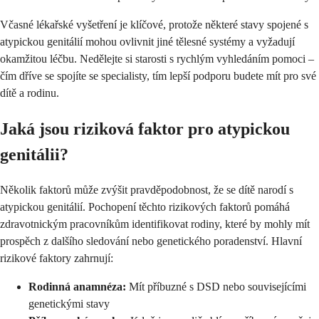
Včasné lékařské vyšetření je klíčové, protože některé stavy spojené s
atypickou genitálií mohou ovlivnit jiné tělesné systémy a vyžadují
okamžitou léčbu. Nedělejte si starosti s rychlým vyhledáním pomoci –
čím dříve se spojíte se specialisty, tím lepší podporu budete mít pro své
dítě a rodinu.
Jaká jsou riziková faktor pro atypickou
genitálii?
Několik faktorů může zvýšit pravděpodobnost, že se dítě narodí s
atypickou genitálií. Pochopení těchto rizikových faktorů pomáhá
zdravotnickým pracovníkům identifikovat rodiny, které by mohly mít
prospěch z dalšího sledování nebo genetického poradenství. Hlavní
rizikové faktory zahrnují:
Rodinná anamnéza:
Mít příbuzné s DSD nebo souvisejícími
genetickými stavy