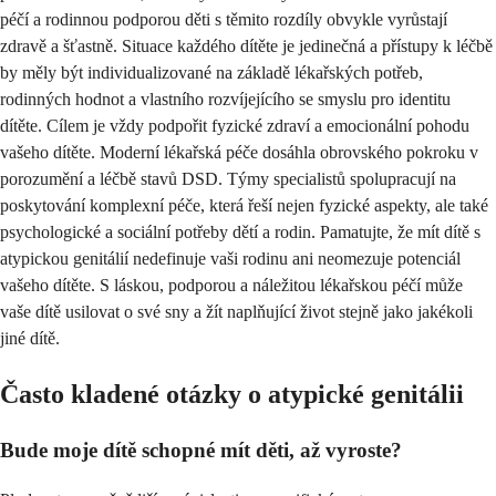
péčí a rodinnou podporou děti s těmito rozdíly obvykle vyrůstají
zdravě a šťastně. Situace každého dítěte je jedinečná a přístupy k léčbě
by měly být individualizované na základě lékařských potřeb,
rodinných hodnot a vlastního rozvíjejícího se smyslu pro identitu
dítěte. Cílem je vždy podpořit fyzické zdraví a emocionální pohodu
vašeho dítěte. Moderní lékařská péče dosáhla obrovského pokroku v
porozumění a léčbě stavů DSD. Týmy specialistů spolupracují na
poskytování komplexní péče, která řeší nejen fyzické aspekty, ale také
psychologické a sociální potřeby dětí a rodin. Pamatujte, že mít dítě s
atypickou genitálií nedefinuje vaši rodinu ani neomezuje potenciál
vašeho dítěte. S láskou, podporou a náležitou lékařskou péčí může
vaše dítě usilovat o své sny a žít naplňující život stejně jako jakékoli
jiné dítě.
Často kladené otázky o atypické genitálii
Bude moje dítě schopné mít děti, až vyroste?