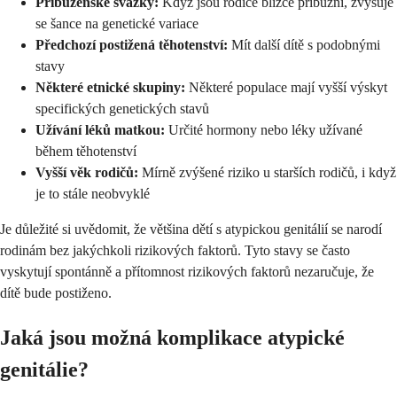
Příbuzenské svazky:
Když jsou rodiče blízce příbuzní, zvyšuje
se šance na genetické variace
Předchozí postižená těhotenství:
Mít další dítě s podobnými
stavy
Některé etnické skupiny:
Některé populace mají vyšší výskyt
specifických genetických stavů
Užívání léků matkou:
Určité hormony nebo léky užívané
během těhotenství
Vyšší věk rodičů:
Mírně zvýšené riziko u starších rodičů, i když
je to stále neobvyklé
Je důležité si uvědomit, že většina dětí s atypickou genitálií se narodí
rodinám bez jakýchkoli rizikových faktorů. Tyto stavy se často
vyskytují spontánně a přítomnost rizikových faktorů nezaručuje, že
dítě bude postiženo.
Jaká jsou možná komplikace atypické
genitálie?