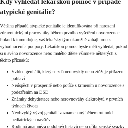
Kdy vyhledat lékařskou pomoc v případě
atypické genitálie?
Většina případů atypické genitálie je identifikována při narození
zdravotnickými pracovníky během prvního vyšetření novorozence.
Pokud k tomu dojde, váš lékařský tým okamžitě zahájí proces
vyhodnocení a podpory. Lékařskou pomoc byste měli vyhledat, pokud
si u svého novorozence nebo malého dítěte všimnete některých z
těchto příznaků:
Vzhled genitálií, který se zdá neobvyklý nebo ztěžuje přiřazení
pohlaví
Neúspěch v prosperitě nebo potíže s krmením u novorozence s
podezřením na DSD
Známky dehydratace nebo nerovnováhy elektrolytů v prvních
týdnech života
Neobvyklý vývoj genitálií zaznamenaný během rutinních
pediatrických návštěv
Rodinná anamnéza podobných stavů nebo příbuzenské svazky