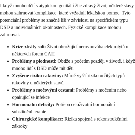
I když mnoho dětí s atypickou genitálií žije zdravý život, některé stavy
mohou zahrnovat komplikace, které vyžadují lékařskou pomoc. Tyto
potenciální problémy se značně liší v závislosti na specifickém typu
DSD a individuálních okolnostech. Fyzické komplikace mohou
zahrnovat:
Kríze ztráty soli:
Život ohrožující nerovnováha elektrolytů u
některých forem CAH
Problémy s plodností:
Obtíže s početím později v životě, i když
mnoho lidí s DSD může mít děti
Zvýšené riziko rakoviny:
Mírně vyšší riziko určitých typů
rakoviny u některých stavů
Problémy s močovými cestami:
Problémy s močením nebo
opakující se infekce
Hormonální deficity:
Potřeba celoživotní hormonální
substituční terapie
Chirurgické komplikace:
Rizika spojená s rekonstrukčními
zákroky