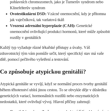
pohlavních chromozomech, jako je Turnerův syndrom nebo
Klinefelterův syndrom
Ovotestikulární DSD:
Vzácné onemocnění, kdy je přítomna
jak vaječníková, tak varlatová tkáň
Vrozená adrenální hyperplazie (CAH):
Genetické
onemocnění ovlivňující produkci hormonů, které může způsobit
rozdíly v genitáliích
Každý typ vyžaduje různé lékařské přístupy a úvahy. Váš
zdravotnický tým vám pomůže určit, který specifický stav má vaše
dítě, pomocí pečlivého vyšetření a testování.
Co způsobuje atypickou genitálii?
Atypická genitálie se vyvíjí, když se normální proces tvorby genitálií
během těhotenství ubírá jinou cestou. To se obvykle děje v důsledku
genetických variací, hormonálních rozdílů nebo enzymatických
nedostatků, které ovlivňují vývoj. Hlavní příčiny zahrnují: