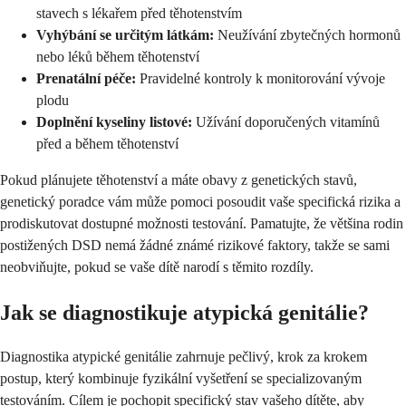
stavech s lékařem před těhotenstvím
Vyhýbání se určitým látkám:
Neužívání zbytečných hormonů
nebo léků během těhotenství
Prenatální péče:
Pravidelné kontroly k monitorování vývoje
plodu
Doplnění kyseliny listové:
Užívání doporučených vitamínů
před a během těhotenství
Pokud plánujete těhotenství a máte obavy z genetických stavů,
genetický poradce vám může pomoci posoudit vaše specifická rizika a
prodiskutovat dostupné možnosti testování. Pamatujte, že většina rodin
postižených DSD nemá žádné známé rizikové faktory, takže se sami
neobviňujte, pokud se vaše dítě narodí s těmito rozdíly.
Jak se diagnostikuje atypická genitálie?
Diagnostika atypické genitálie zahrnuje pečlivý, krok za krokem
postup, který kombinuje fyzikální vyšetření se specializovaným
testováním. Cílem je pochopit specifický stav vašeho dítěte, aby