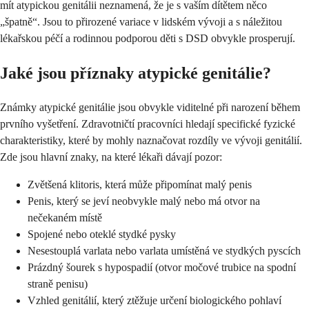
mít atypickou genitálii neznamená, že je s vaším dítětem něco
„špatně“. Jsou to přirozené variace v lidském vývoji a s náležitou
lékařskou péčí a rodinnou podporou děti s DSD obvykle prosperují.
Jaké jsou příznaky atypické genitálie?
Známky atypické genitálie jsou obvykle viditelné při narození během
prvního vyšetření. Zdravotničtí pracovníci hledají specifické fyzické
charakteristiky, které by mohly naznačovat rozdíly ve vývoji genitálií.
Zde jsou hlavní znaky, na které lékaři dávají pozor:
Zvětšená klitoris, která může připomínat malý penis
Penis, který se jeví neobvykle malý nebo má otvor na
nečekaném místě
Spojené nebo oteklé stydké pysky
Nesestouplá varlata nebo varlata umístěná ve stydkých pyscích
Prázdný šourek s hypospadií (otvor močové trubice na spodní
straně penisu)
Vzhled genitálií, který ztěžuje určení biologického pohlaví