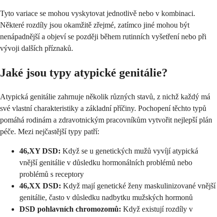
Tyto variace se mohou vyskytovat jednotlivě nebo v kombinaci.
Některé rozdíly jsou okamžitě zřejmé, zatímco jiné mohou být
nenápadnější a objeví se později během rutinních vyšetření nebo při
vývoji dalších příznaků.
Jaké jsou typy atypické genitálie?
Atypická genitálie zahrnuje několik různých stavů, z nichž každý má
své vlastní charakteristiky a základní příčiny. Pochopení těchto typů
pomáhá rodinám a zdravotnickým pracovníkům vytvořit nejlepší plán
péče. Mezi nejčastější typy patří:
46,XY DSD:
Když se u genetických mužů vyvíjí atypická
vnější genitálie v důsledku hormonálních problémů nebo
problémů s receptory
46,XX DSD:
Když mají genetické ženy maskulinizované vnější
genitálie, často v důsledku nadbytku mužských hormonů
DSD pohlavních chromozomů:
Když existují rozdíly v