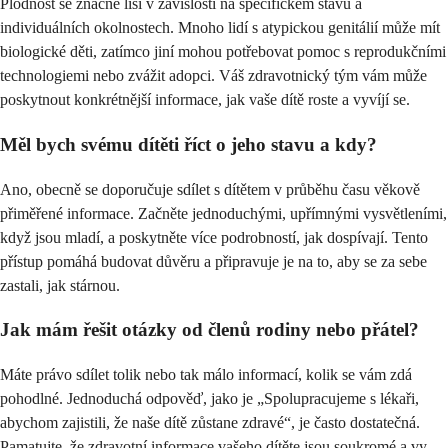
Plodnost se značně liší v závislosti na specifickém stavu a
individuálních okolnostech. Mnoho lidí s atypickou genitálií může mít
biologické děti, zatímco jiní mohou potřebovat pomoc s reprodukčními
technologiemi nebo zvážit adopci. Váš zdravotnický tým vám může
poskytnout konkrétnější informace, jak vaše dítě roste a vyvíjí se.
Měl bych svému dítěti říct o jeho stavu a kdy?
Ano, obecně se doporučuje sdílet s dítětem v průběhu času věkově
přiměřené informace. Začněte jednoduchými, upřímnými vysvětleními,
když jsou mladí, a poskytněte více podrobností, jak dospívají. Tento
přístup pomáhá budovat důvěru a připravuje je na to, aby se za sebe
zastali, jak stárnou.
Jak mám řešit otázky od členů rodiny nebo přátel?
Máte právo sdílet tolik nebo tak málo informací, kolik se vám zdá
pohodlné. Jednoduchá odpověď, jako je „Spolupracujeme s lékaři,
abychom zajistili, že naše dítě zůstane zdravé“, je často dostatečná.
Pamatujte, že zdravotní informace vašeho dítěte jsou soukromé a vy