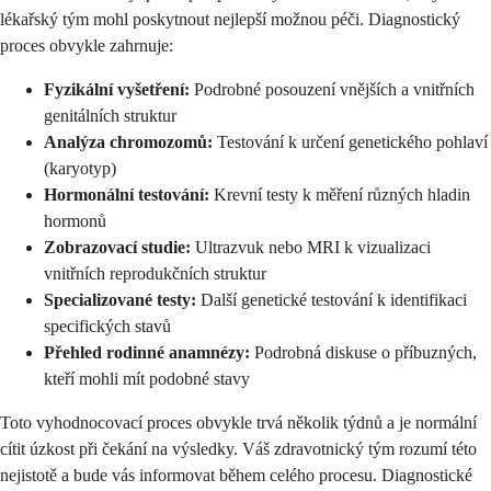
lékařský tým mohl poskytnout nejlepší možnou péči. Diagnostický
proces obvykle zahrnuje:
Fyzikální vyšetření:
Podrobné posouzení vnějších a vnitřních
genitálních struktur
Analýza chromozomů:
Testování k určení genetického pohlaví
(karyotyp)
Hormonální testování:
Krevní testy k měření různých hladin
hormonů
Zobrazovací studie:
Ultrazvuk nebo MRI k vizualizaci
vnitřních reprodukčních struktur
Specializované testy:
Další genetické testování k identifikaci
specifických stavů
Přehled rodinné anamnézy:
Podrobná diskuse o příbuzných,
kteří mohli mít podobné stavy
Toto vyhodnocovací proces obvykle trvá několik týdnů a je normální
cítit úzkost při čekání na výsledky. Váš zdravotnický tým rozumí této
nejistotě a bude vás informovat během celého procesu. Diagnostické