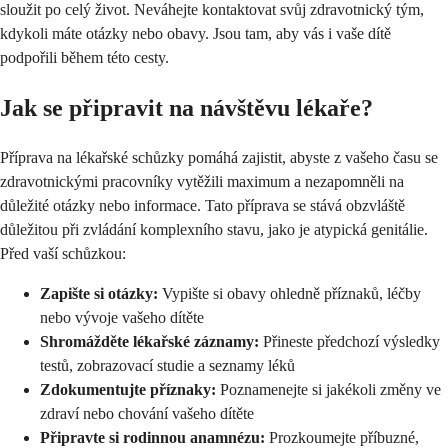
sloužit po celý život. Neváhejte kontaktovat svůj zdravotnický tým,
kdykoli máte otázky nebo obavy. Jsou tam, aby vás i vaše dítě
podpořili během této cesty.
Jak se připravit na návštěvu lékaře?
Příprava na lékařské schůzky pomáhá zajistit, abyste z vašeho času se
zdravotnickými pracovníky vytěžili maximum a nezapomněli na
důležité otázky nebo informace. Tato příprava se stává obzvláště
důležitou při zvládání komplexního stavu, jako je atypická genitálie.
Před vaší schůzkou:
Zapište si otázky:
Vypište si obavy ohledně příznaků, léčby
nebo vývoje vašeho dítěte
Shromážděte lékařské záznamy:
Přineste předchozí výsledky
testů, zobrazovací studie a seznamy léků
Zdokumentujte příznaky:
Poznamenejte si jakékoli změny ve
zdraví nebo chování vašeho dítěte
Připravte si rodinnou anamnézu:
Prozkoumejte příbuzné,