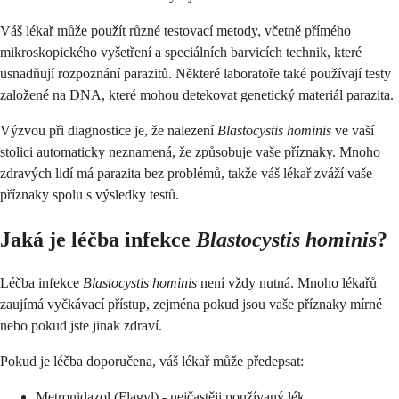
Váš lékař může použít různé testovací metody, včetně přímého
mikroskopického vyšetření a speciálních barvicích technik, které
usnadňují rozpoznání parazitů. Některé laboratoře také používají testy
založené na DNA, které mohou detekovat genetický materiál parazita.
Výzvou při diagnostice je, že nalezení
Blastocystis hominis
ve vaší
stolici automaticky neznamená, že způsobuje vaše příznaky. Mnoho
zdravých lidí má parazita bez problémů, takže váš lékař zváží vaše
příznaky spolu s výsledky testů.
Jaká je léčba infekce
Blastocystis hominis
?
Léčba infekce
Blastocystis hominis
není vždy nutná. Mnoho lékařů
zaujímá vyčkávací přístup, zejména pokud jsou vaše příznaky mírné
nebo pokud jste jinak zdraví.
Pokud je léčba doporučena, váš lékař může předepsat:
Metronidazol (Flagyl) - nejčastěji používaný lék