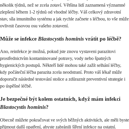
několik týdnů, než se zcela zotaví. Většina lidí zaznamená významné
zlepšení během 1-2 týdnů od vhodné léčby. Váš celkový zdravotní
stav, síla imunitního systému a jak rychle začnete s léčbou, to vše může
ovlivnit časovou osu vašeho zotavení.
Může se infekce
Blastocystis hominis
vrátit po léčbě?
Ano, reinfekce je možná, pokud jste znovu vystaveni parazitovi
prostřednictvím kontaminované potravy, vody nebo špatných
hygienických postupů. Někteří lidé mohou také zažít selhání léčby,
kdy počáteční léčba parazita zcela neodstraní. Proto váš lékař může
doporučit následné testování stolice a zdůraznit preventivní strategie i
po úspěšné léčbě.
Je bezpečné být kolem ostatních, když mám infekci
Blastocystis hominis
?
Obecně můžete pokračovat ve svých běžných aktivitách, ale měli byste
přijmout další opatření, abyste zabránili šíření infekce na ostatní.