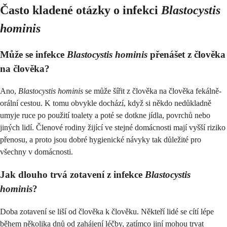
Často kladené otázky o infekci
Blastocystis
hominis
Může se infekce
Blastocystis hominis
přenášet z člověka
na člověka?
Ano,
Blastocystis hominis
se může šířit z člověka na člověka fekálně-
orální cestou. K tomu obvykle dochází, když si někdo nedůkladně
umyje ruce po použití toalety a poté se dotkne jídla, povrchů nebo
jiných lidí. Členové rodiny žijící ve stejné domácnosti mají vyšší riziko
přenosu, a proto jsou dobré hygienické návyky tak důležité pro
všechny v domácnosti.
Jak dlouho trvá zotavení z infekce
Blastocystis
hominis
?
Doba zotavení se liší od člověka k člověku. Někteří lidé se cítí lépe
během několika dnů od zahájení léčby, zatímco jiní mohou trvat