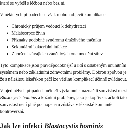
které se vyřeší s léčbou nebo bez ní.
V některých případech se však mohou objevit komplikace:
Chronický průjem vedoucí k dehydrataci
Malabsorpce živin
Příznaky podobné syndromu dráždivého tračníku
Sekundární bakteriální infekce
Zhoršení stávajících zánětlivých onemocnění střev
Tyto komplikace jsou pravděpodobnější u lidí s oslabeným imunitním
systémem nebo základními zdravotními problémy. Dobrou zprávou je,
že s náležitou lékařskou péčí lze většinu komplikací účinně zvládnout.
V ojedinělých případech někteří výzkumníci naznačili souvislost mezi
Blastocystis hominis
a kožními problémy, jako je kopřivka, ačkoli tato
souvislost není plně pochopena a zůstává v lékařské komunitě
kontroverzní.
Jak lze infekci
Blastocystis hominis