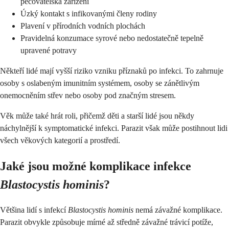
pečovatelská zařízení
Úzký kontakt s infikovanými členy rodiny
Plavení v přírodních vodních plochách
Pravidelná konzumace syrové nebo nedostatečně tepelně
upravené potravy
Někteří lidé mají vyšší riziko vzniku příznaků po infekci. To zahrnuje
osoby s oslabeným imunitním systémem, osoby se zánětlivým
onemocněním střev nebo osoby pod značným stresem.
Věk může také hrát roli, přičemž děti a starší lidé jsou někdy
náchylnější k symptomatické infekci. Parazit však může postihnout lidi
všech věkových kategorií a prostředí.
Jaké jsou možné komplikace infekce
Blastocystis hominis
?
Většina lidí s infekcí
Blastocystis hominis
nemá závažné komplikace.
Parazit obvykle způsobuje mírné až středně závažné trávicí potíže,