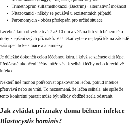
Trimethoprim-sulfamethoxazol (Bactrim) - alternativní možnost
Nitazoxanid - někdy se používá u rezistentních případů
Paromomycin - občas předepsán pro určité situace
Léčebná kúra obvykle trvá 7 až 10 dní a většina lidí vidí během této
doby zlepšení svých příznaků. Váš lékař vybere nejlepší lék na základě
vaší specifické situace a anamnézy.
Je důležité dokončit celou léčebnou kúru, i když se začnete cítit lépe.
Předčasné ukončení léčby může vést k selhání léčby nebo k recidivě
infekce.
Někteří lidé mohou potřebovat opakovanou léčbu, pokud infekce
přetrvává nebo se vrátí. To neznamená, že léčba selhala, ale spíše že
tento konkrétní parazit může být někdy obtížně zcela odstranit.
Jak zvládat příznaky doma během infekce
Blastocystis hominis
?