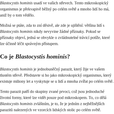
Blastocystis hominis
usadí ve vašich střevech. Tento mikroskopický
organismus je překvapivě běžný po celém světě a mnoho lidí ho má,
aniž by o tom vědělo.
Možná se ptáte, zda to zní děsivě, ale zde je ujištění: většina lidí s
Blastocystis hominis
nikdy nevyvine žádné příznaky. Pokud se
příznaky objeví, jedná se obvykle o zvládnutelné trávicí potíže, které
lze účinně léčit správným přístupem.
Co je
Blastocystis hominis
?
Blastocystis hominis
je jednobuněčný parazit, který žije ve vašem
tlustém střevě. Představte si ho jako mikroskopický organismus, který
existuje miliony let a vyskytuje se u lidí a mnoha zvířat po celém světě.
Tento parazit patří do skupiny zvané prvoci, což jsou jednoduché
životní formy, které lze vidět pouze pod mikroskopem. To, co dělá
Blastocystis hominis
zvláštním, je to, že je jedním z nejběžnějších
parazitů nalezených ve vzorcích lidských stolic po celém světě.