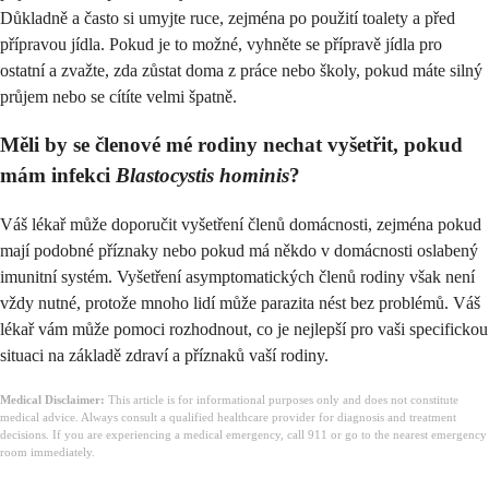
Důkladně a často si umyjte ruce, zejména po použití toalety a před
přípravou jídla. Pokud je to možné, vyhněte se přípravě jídla pro
ostatní a zvažte, zda zůstat doma z práce nebo školy, pokud máte silný
průjem nebo se cítíte velmi špatně.
Měli by se členové mé rodiny nechat vyšetřit, pokud
mám infekci
Blastocystis hominis
?
Váš lékař může doporučit vyšetření členů domácnosti, zejména pokud
mají podobné příznaky nebo pokud má někdo v domácnosti oslabený
imunitní systém. Vyšetření asymptomatických členů rodiny však není
vždy nutné, protože mnoho lidí může parazita nést bez problémů. Váš
lékař vám může pomoci rozhodnout, co je nejlepší pro vaši specifickou
situaci na základě zdraví a příznaků vaší rodiny.
Medical Disclaimer:
This article is for informational purposes only and does not constitute
medical advice. Always consult a qualified healthcare provider for diagnosis and treatment
decisions. If you are experiencing a medical emergency, call 911 or go to the nearest emergency
room immediately.