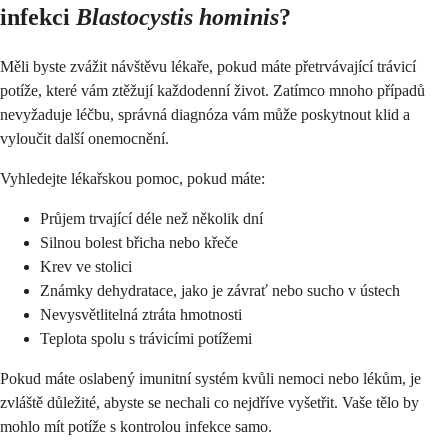
infekci
Blastocystis hominis
?
Měli byste zvážit návštěvu lékaře, pokud máte přetrvávající trávicí
potíže, které vám ztěžují každodenní život. Zatímco mnoho případů
nevyžaduje léčbu, správná diagnóza vám může poskytnout klid a
vyloučit další onemocnění.
Vyhledejte lékařskou pomoc, pokud máte:
Průjem trvající déle než několik dní
Silnou bolest břicha nebo křeče
Krev ve stolici
Známky dehydratace, jako je závrať nebo sucho v ústech
Nevysvětlitelná ztráta hmotnosti
Teplota spolu s trávicími potížemi
Pokud máte oslabený imunitní systém kvůli nemoci nebo lékům, je
zvláště důležité, abyste se nechali co nejdříve vyšetřit. Vaše tělo by
mohlo mít potíže s kontrolou infekce samo.