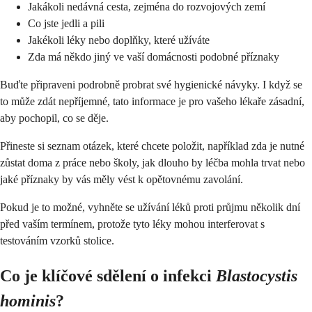
Jakákoli nedávná cesta, zejména do rozvojových zemí
Co jste jedli a pili
Jakékoli léky nebo doplňky, které užíváte
Zda má někdo jiný ve vaší domácnosti podobné příznaky
Buďte připraveni podrobně probrat své hygienické návyky. I když se
to může zdát nepříjemné, tato informace je pro vašeho lékaře zásadní,
aby pochopil, co se děje.
Přineste si seznam otázek, které chcete položit, například zda je nutné
zůstat doma z práce nebo školy, jak dlouho by léčba mohla trvat nebo
jaké příznaky by vás měly vést k opětovnému zavolání.
Pokud je to možné, vyhněte se užívání léků proti průjmu několik dní
před vaším termínem, protože tyto léky mohou interferovat s
testováním vzorků stolice.
Co je klíčové sdělení o infekci
Blastocystis
hominis
?