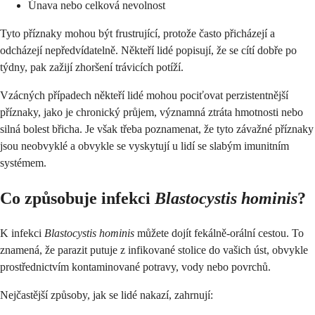
Únava nebo celková nevolnost
Tyto příznaky mohou být frustrující, protože často přicházejí a
odcházejí nepředvídatelně. Někteří lidé popisují, že se cítí dobře po
týdny, pak zažijí zhoršení trávicích potíží.
Vzácných případech někteří lidé mohou pociťovat perzistentnější
příznaky, jako je chronický průjem, významná ztráta hmotnosti nebo
silná bolest břicha. Je však třeba poznamenat, že tyto závažné příznaky
jsou neobvyklé a obvykle se vyskytují u lidí se slabým imunitním
systémem.
Co způsobuje infekci
Blastocystis hominis
?
K infekci
Blastocystis hominis
můžete dojít fekálně-orální cestou. To
znamená, že parazit putuje z infikované stolice do vašich úst, obvykle
prostřednictvím kontaminované potravy, vody nebo povrchů.
Nejčastější způsoby, jak se lidé nakazí, zahrnují: