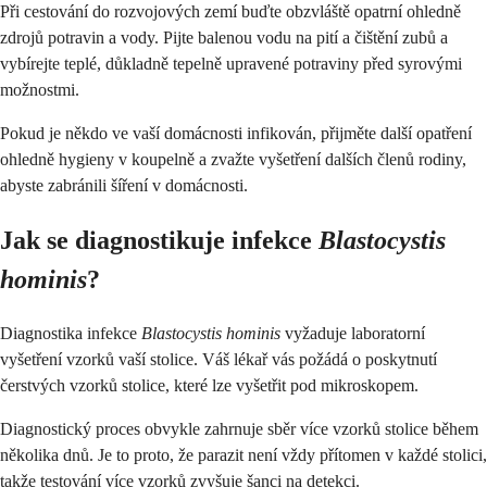
Při cestování do rozvojových zemí buďte obzvláště opatrní ohledně
zdrojů potravin a vody. Pijte balenou vodu na pití a čištění zubů a
vybírejte teplé, důkladně tepelně upravené potraviny před syrovými
možnostmi.
Pokud je někdo ve vaší domácnosti infikován, přijměte další opatření
ohledně hygieny v koupelně a zvažte vyšetření dalších členů rodiny,
abyste zabránili šíření v domácnosti.
Jak se diagnostikuje infekce
Blastocystis
hominis
?
Diagnostika infekce
Blastocystis hominis
vyžaduje laboratorní
vyšetření vzorků vaší stolice. Váš lékař vás požádá o poskytnutí
čerstvých vzorků stolice, které lze vyšetřit pod mikroskopem.
Diagnostický proces obvykle zahrnuje sběr více vzorků stolice během
několika dnů. Je to proto, že parazit není vždy přítomen v každé stolici,
takže testování více vzorků zvyšuje šanci na detekci.