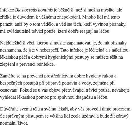
Infekce
Blastocystis hominis
je běžnější, než si možná myslíte, ale
zřídka je důvodem k vážnému znepokojení. Mnoho lidí má tento
parazit, aniž by o tom vědělo, a většina těch, kteří vyvinou příznaky,
má zvládnutelné trávicí potíže, které dobře reagují na léčbu.
Nejdůležitější věcí, kterou si musíte zapamatovat, je, že mít příznaky
neznamená, že jste v nebezpečí. Tato infekce je léčitelná a s náležitou
lékařskou péčí a dobrými hygienickými postupy se můžete těšit na
zlepšení a prevenci reinfekce.
Zaměřte se na prevenci prostřednictvím dobré hygieny rukou a
bezpečných postupů při přípravě potravin a vody, zejména při
cestování. Pokud se u vás objeví přetrvávající trávicí potíže, neváhejte
vyhledat lékařskou pomoc pro správnou diagnózu a léčbu.
Důvěřujte svému tělu a svému lékaři, aby vás provedli tímto procesem.
Se správným přístupem se většina lidí zcela uzdraví a bude žít zdravý,
normální život.