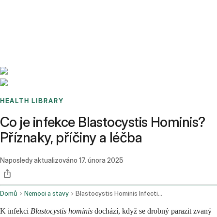
Benchmarks
Stories
FAQ
Sign up / Log in
HEALTH LIBRARY
Co je infekce Blastocystis Hominis?
Příznaky, příčiny a léčba
Naposledy aktualizováno
17. února 2025
Domů
Nemoci a stavy
Blastocystis Hominis Infection
K infekci
Blastocystis hominis
dochází, když se drobný parazit zvaný