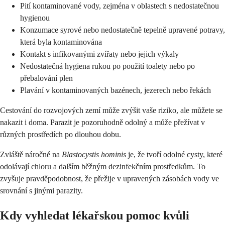
Pití kontaminované vody, zejména v oblastech s nedostatečnou
hygienou
Konzumace syrové nebo nedostatečně tepelně upravené potravy,
která byla kontaminována
Kontakt s infikovanými zvířaty nebo jejich výkaly
Nedostatečná hygiena rukou po použití toalety nebo po
přebalování plen
Plavání v kontaminovaných bazénech, jezerech nebo řekách
Cestování do rozvojových zemí může zvýšit vaše riziko, ale můžete se
nakazit i doma. Parazit je pozoruhodně odolný a může přežívat v
různých prostředích po dlouhou dobu.
Zvláště náročné na
Blastocystis hominis
je, že tvoří odolné cysty, které
odolávají chloru a dalším běžným dezinfekčním prostředkům. To
zvyšuje pravděpodobnost, že přežije v upravených zásobách vody ve
srovnání s jinými parazity.
Kdy vyhledat lékařskou pomoc kvůli