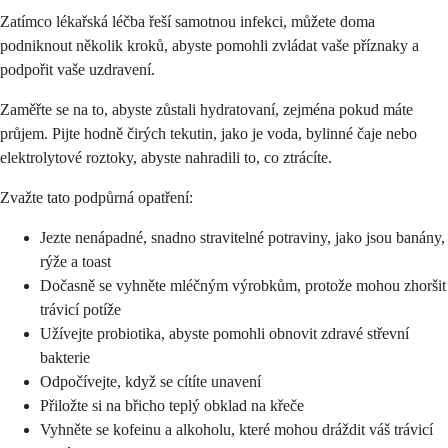
Zatímco lékařská léčba řeší samotnou infekci, můžete doma
podniknout několik kroků, abyste pomohli zvládat vaše příznaky a
podpořit vaše uzdravení.
Zaměřte se na to, abyste zůstali hydratovaní, zejména pokud máte
průjem. Pijte hodně čirých tekutin, jako je voda, bylinné čaje nebo
elektrolytové roztoky, abyste nahradili to, co ztrácíte.
Zvažte tato podpůrná opatření:
Jezte nenápadné, snadno stravitelné potraviny, jako jsou banány,
rýže a toast
Dočasně se vyhněte mléčným výrobkům, protože mohou zhoršit
trávicí potíže
Užívejte probiotika, abyste pomohli obnovit zdravé střevní
bakterie
Odpočívejte, když se cítíte unavení
Přiložte si na břicho teplý obklad na křeče
Vyhněte se kofeinu a alkoholu, které mohou dráždit váš trávicí