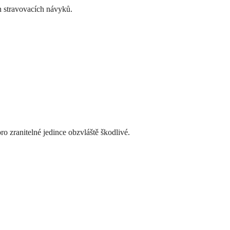
h stravovacích návyků.
ro zranitelné jedince obzvláště škodlivé.