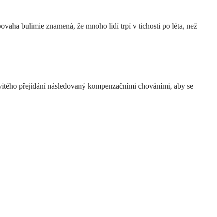
ovaha bulimie znamená, že mnoho lidí trpí v tichosti po léta, než
ovitého přejídání následovaný kompenzačními chováními, aby se