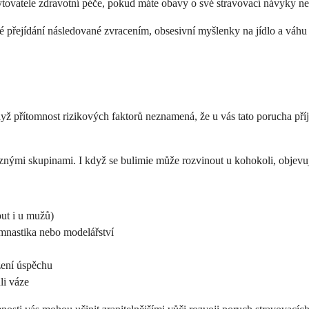
kytovatele zdravotní péče, pokud máte obavy o své stravovací návyky n
sté přejídání následované zvracením, obsesivní myšlenky na jídlo a váh
dyž přítomnost rizikových faktorů neznamená, že u vás tato porucha p
znými skupinami. I když se bulimie může rozvinout u kohokoli, objevují 
ut i u mužů)
ymnastika nebo modelářství
žení úspěchu
li váze