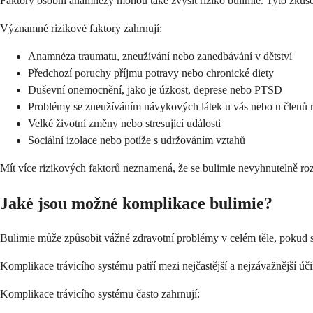
Faktory osobní anamnézy mohou také zvýšit riziko bulimie. Tyto zkušen
Významné rizikové faktory zahrnují:
Anamnéza traumatu, zneužívání nebo zanedbávání v dětství
Předchozí poruchy příjmu potravy nebo chronické diety
Duševní onemocnění, jako je úzkost, deprese nebo PTSD
Problémy se zneužíváním návykových látek u vás nebo u členů 
Velké životní změny nebo stresující události
Sociální izolace nebo potíže s udržováním vztahů
Mít více rizikových faktorů neznamená, že se bulimie nevyhnutelně rozv
Jaké jsou možné komplikace bulimie?
Bulimie může způsobit vážné zdravotní problémy v celém těle, pokud s
Komplikace trávicího systému patří mezi nejčastější a nejzávažnější úči
Komplikace trávicího systému často zahrnují: