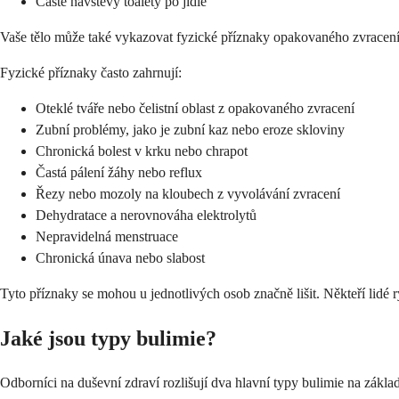
Časté návštěvy toalety po jídle
Vaše tělo může také vykazovat fyzické příznaky opakovaného zvracení.
Fyzické příznaky často zahrnují:
Oteklé tváře nebo čelistní oblast z opakovaného zvracení
Zubní problémy, jako je zubní kaz nebo eroze skloviny
Chronická bolest v krku nebo chrapot
Častá pálení žáhy nebo reflux
Řezy nebo mozoly na kloubech z vyvolávání zvracení
Dehydratace a nerovnováha elektrolytů
Nepravidelná menstruace
Chronická únava nebo slabost
Tyto příznaky se mohou u jednotlivých osob značně lišit. Někteří lidé 
Jaké jsou typy bulimie?
Odborníci na duševní zdraví rozlišují dva hlavní typy bulimie na zákla