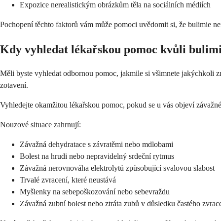
Expozice nerealistickým obrázkům těla na sociálních médiích
Pochopení těchto faktorů vám může pomoci uvědomit si, že bulimie není
Kdy vyhledat lékařskou pomoc kvůli bulimi
Měli byste vyhledat odbornou pomoc, jakmile si všimnete jakýchkoli 
zotavení.
Vyhledejte okamžitou lékařskou pomoc, pokud se u vás objeví závažné f
Nouzové situace zahrnují:
Závažná dehydratace s závratěmi nebo mdlobami
Bolest na hrudi nebo nepravidelný srdeční rytmus
Závažná nerovnováha elektrolytů způsobující svalovou slabost
Trvalé zvracení, které neustává
Myšlenky na sebepoškozování nebo sebevraždu
Závažná zubní bolest nebo ztráta zubů v důsledku častého zvrac