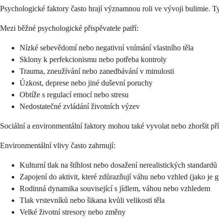
Psychologické faktory často hrají významnou roli ve vývoji bulimie. T
Mezi běžné psychologické přispěvatele patří:
Nízké sebevědomí nebo negativní vnímání vlastního těla
Sklony k perfekcionismu nebo potřeba kontroly
Trauma, zneužívání nebo zanedbávání v minulosti
Úzkost, deprese nebo jiné duševní poruchy
Obtíže s regulací emocí nebo stresu
Nedostatečné zvládání životních výzev
Sociální a environmentální faktory mohou také vyvolat nebo zhoršit příz
Environmentální vlivy často zahrnují:
Kulturní tlak na štíhlost nebo dosažení nerealistických standardů
Zapojení do aktivit, které zdůrazňují váhu nebo vzhled (jako je
Rodinná dynamika související s jídlem, váhou nebo vzhledem
Tlak vrstevníků nebo šikana kvůli velikosti těla
Velké životní stresory nebo změny