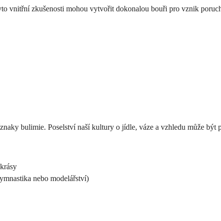
yto vnitřní zkušenosti mohou vytvořit dokonalou bouři pro vznik poruc
naky bulimie. Poselství naší kultury o jídle, váze a vzhledu může být p
 krásy
 gymnastika nebo modelářství)