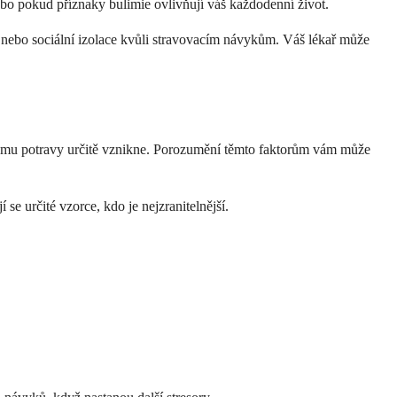
ebo pokud příznaky bulimie ovlivňují váš každodenní život.
u nebo sociální izolace kvůli stravovacím návykům. Váš lékař může
říjmu potravy určitě vznikne. Porozumění těmto faktorům vám může
se určité vzorce, kdo je nejzranitelnější.