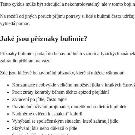
Tento cyklus může být zdrcující a nekontrolovatelný, ale v tomto boji n
Na rozdíl od jiných poruch příjmu potravy si lidé s bulimií často udrž
vyhledá pomoc.
Jaké jsou příznaky bulimie?
Příznaky bulimie spadají do behaviorálních vzorců a fyzických známek
zabránilo přibírání na váze.
Zde jsou klíčové behaviorální příznaky, které si můžete všimnout:
Konzumace neobvykle velkého množství jídla v krátkých časový
Pocit ztráty kontroly během těchto epizod přejídání
Zvracení po jídle, často tajně
Pravidelné užívání projímadel, diuretik nebo dietních pilulek
Nadměrné cvičení k „spálení“ kalorií
Vyhýbání se společenským situacím, které zahrnují jídlo
Skrývání jídla nebo důkazů o jídle