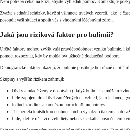
Není potřeba čekat na krizi, abyste vyhledali pomoc. Kontaktujte pos
Zvažte sjednání schůzky, když si všimnete trvalých vzorců, jako je ča
posoudit vaši situaci a spojit vás s vhodnými léčebnými zdroji.
Jaká jsou riziková faktor pro bulimii?
Určité faktory mohou zvýšit vaši pravděpodobnost vzniku bulimie, i k
pomoci rozpoznat, kdy by mohla být užitečná dodatečná podpora.
Demografické faktory ukazují, že bulimie postihuje lidi různě napříč rů
Skupiny s vyšším rizikem zahrnují:
Dívky a mladé ženy v dospívání (i když bulimie se může rozvino
Lidé zapojení do aktivit zaměřených na vzhled, jako je tanec, g
Jedinci z rodin s anamnézou poruch příjmu potravy
Ti s perfekcionistickou osobností nebo vysokým tlakem na dosa
Lidé, kteří v dětství drželi diety nebo se setkali s posměchem kvů