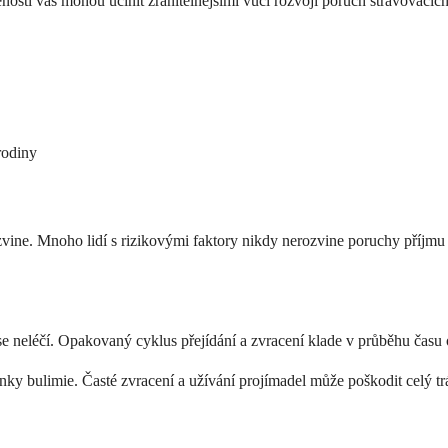
osti vás mohou učinit zranitelnějšími vůči rozvoji poruch stravovacích
rodiny
ine. Mnoho lidí s rizikovými faktory nikdy nerozvine poruchy příjmu po
e neléčí. Opakovaný cyklus přejídání a zvracení klade v průběhu času
nky bulimie. Časté zvracení a užívání projímadel může poškodit celý tráv