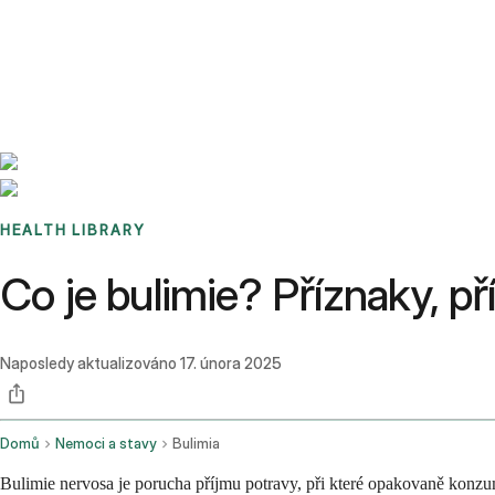
Benchmarks
Stories
FAQ
Sign up / Log in
HEALTH LIBRARY
Co je bulimie? Příznaky, př
Naposledy aktualizováno
17. února 2025
Domů
Nemoci a stavy
Bulimia
Bulimie nervosa je porucha příjmu potravy, při které opakovaně konzum