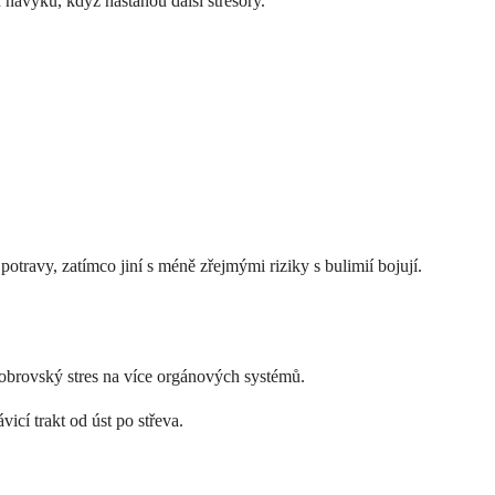
 návyků, když nastanou další stresory.
travy, zatímco jiní s méně zřejmými riziky s bulimií bojují.
 obrovský stres na více orgánových systémů.
icí trakt od úst po střeva.