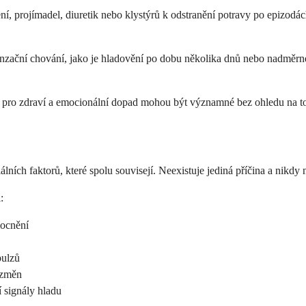
 projímadel, diuretik nebo klystýrů k odstranění potravy po epizodách 
ační chování, jako je hladovění po dobu několika dnů nebo nadměrné c
a pro zdraví a emocionální dopad mohou být významné bez ohledu na t
álních faktorů, které spolu souvisejí. Neexistuje jediná příčina a nikdy
:
ocnění
pulzů
 změn
 signály hladu