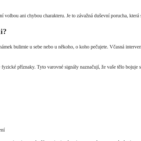
 volbou ani chybou charakteru. Je to závažná duševní porucha, která se
i?
známek bulimie u sebe nebo u někoho, o koho pečujete. Včasná interv
yzické příznaky. Tyto varovné signály naznačují, že vaše tělo bojuje s
ení