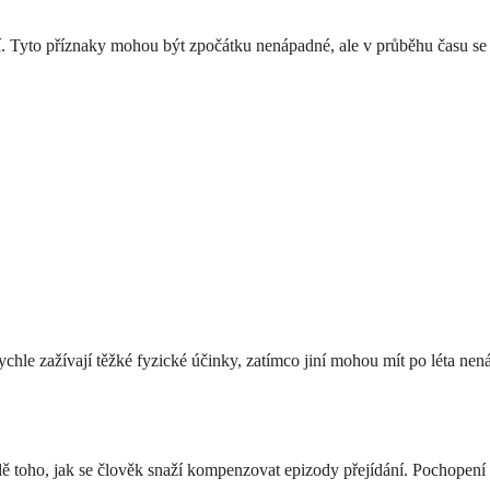
 Tyto příznaky mohou být zpočátku nenápadné, ale v průběhu času se st
rychle zažívají těžké fyzické účinky, zatímco jiní mohou mít po léta ne
dě toho, jak se člověk snaží kompenzovat epizody přejídání. Pochopení 