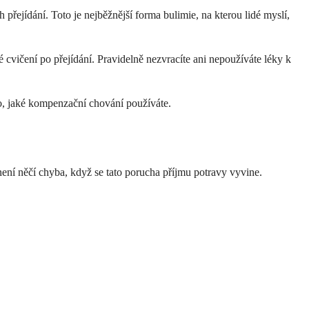
přejídání. Toto je nejběžnější forma bulimie, na kterou lidé myslí,
vičení po přejídání. Pravidelně nezvracíte ani nepoužíváte léky k
o, jaké kompenzační chování používáte.
 není něčí chyba, když se tato porucha příjmu potravy vyvine.