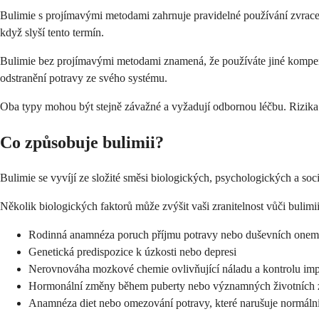
Bulimie s projímavými metodami zahrnuje pravidelné používání zvracení,
když slyší tento termín.
Bulimie bez projímavými metodami znamená, že používáte jiné kompenz
odstranění potravy ze svého systému.
Oba typy mohou být stejně závažné a vyžadují odbornou léčbu. Rizik
Co způsobuje bulimii?
Bulimie se vyvíjí ze složité směsi biologických, psychologických a soci
Několik biologických faktorů může zvýšit vaši zranitelnost vůči bulimii
Rodinná anamnéza poruch příjmu potravy nebo duševních onem
Genetická predispozice k úzkosti nebo depresi
Nerovnováha mozkové chemie ovlivňující náladu a kontrolu im
Hormonální změny během puberty nebo významných životních
Anamnéza diet nebo omezování potravy, které narušuje normální