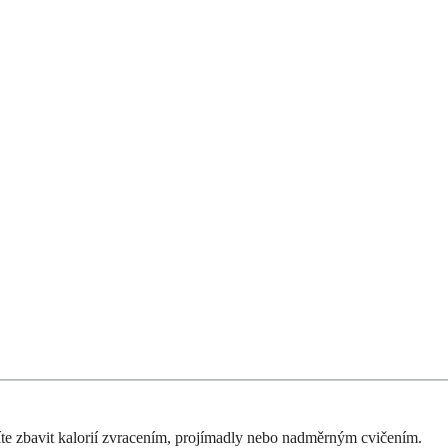
íte zbavit kalorií zvracením, projímadly nebo nadměrným cvičením.