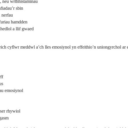
, neu wrthhistaminau
fiadau’r sbin
 nerfau
furiau hamdden
edlol a llif gwaed
 eich cyflwr meddwl a’ch lles emosiynol yn effeithio’n uniongyrchol a
ff
us
rau emosiynol
ser rhywiol
rgasm