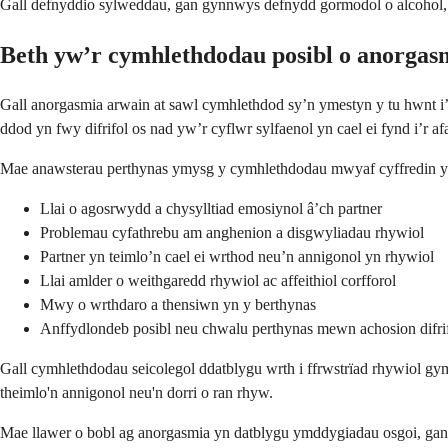
Gall defnyddio sylweddau, gan gynnwys defnydd gormodol o alcohol, 
Beth yw’r cymhlethdodau posibl o anorgas
Gall anorgasmia arwain at sawl cymhlethdod sy’n ymestyn y tu hwnt i’r
ddod yn fwy difrifol os nad yw’r cyflwr sylfaenol yn cael ei fynd i’r afa
Mae anawsterau perthynas ymysg y cymhlethdodau mwyaf cyffredin y
Llai o agosrwydd a chysylltiad emosiynol â’ch partner
Problemau cyfathrebu am anghenion a disgwyliadau rhywiol
Partner yn teimlo’n cael ei wrthod neu’n annigonol yn rhywiol
Llai amlder o weithgaredd rhywiol ac affeithiol corfforol
Mwy o wrthdaro a thensiwn yn y berthynas
Anffydlondeb posibl neu chwalu perthynas mewn achosion difri
Gall cymhlethdodau seicolegol ddatblygu wrth i ffrwstrïad rhywiol gymr
theimlo'n annigonol neu'n dorri o ran rhyw.
Mae llawer o bobl ag anorgasmia yn datblygu ymddygiadau osgoi, gan o