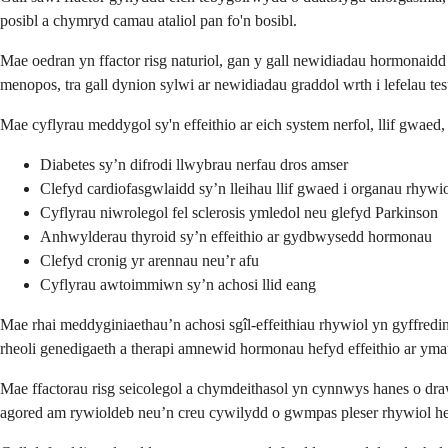
posibl a chymryd camau ataliol pan fo'n bosibl.
Mae oedran yn ffactor risg naturiol, gan y gall newidiadau hormonaid
menopos, tra gall dynion sylwi ar newidiadau graddol wrth i lefelau t
Mae cyflyrau meddygol sy'n effeithio ar eich system nerfol, llif gwaed
Diabetes sy’n difrodi llwybrau nerfau dros amser
Clefyd cardiofasgwlaidd sy’n lleihau llif gwaed i organau rhywi
Cyflyrau niwrolegol fel sclerosis ymledol neu glefyd Parkinson
Anhwylderau thyroid sy’n effeithio ar gydbwysedd hormonau
Clefyd cronig yr arennau neu’r afu
Cyflyrau awtoimmiwn sy’n achosi llid eang
Mae rhai meddyginiaethau’n achosi sgîl-effeithiau rhywiol yn gyffred
rheoli genedigaeth a therapi amnewid hormonau hefyd effeithio ar ym
Mae ffactorau risg seicolegol a chymdeithasol yn cynnwys hanes o draw
agored am rywioldeb neu’n creu cywilydd o gwmpas pleser rhywiol he