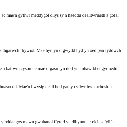
 ac mae'n gyflwr meddygol dilys sy'n haeddu dealltwriaeth a gofal
gweithgarwch rhywiol. Mae hyn yn digwydd hyd yn oed pan fyddwch
ae'n batrwm cyson lle mae orgasm yn dod yn anhawdd ei gyrraedd
rthnasoedd. Mae'n bwysig deall bod gan y cyflwr hwn achosion
ia ymddangos mewn gwahanol ffyrdd yn dibynnu ar eich sefyllfa