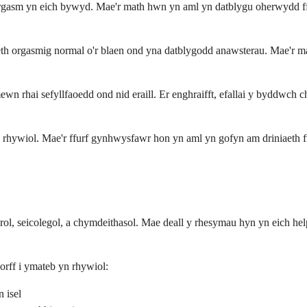
gasm yn eich bywyd. Mae'r math hwn yn aml yn datblygu oherwydd ffac
 orgasmig normal o'r blaen ond yna datblygodd anawsterau. Mae'r ma
n rhai sefyllfaoedd ond nid eraill. Er enghraifft, efallai y byddwch 
dd rhywiol. Mae'r ffurf gynhwysfawr hon yn aml yn gofyn am driniaeth 
, seicolegol, a chymdeithasol. Mae deall y rhesymau hyn yn eich helpu 
rff i ymateb yn rhywiol:
 isel