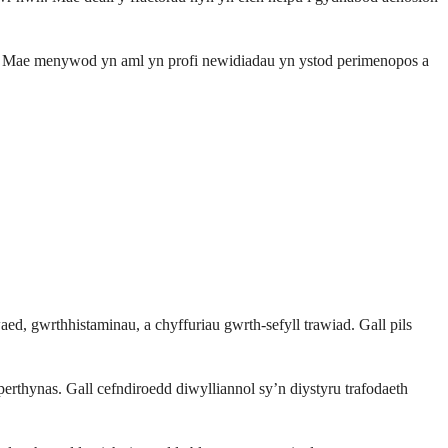
mser. Mae menywod yn aml yn profi newidiadau yn ystod perimenopos a
d, gwrthhistaminau, a chyffuriau gwrth-sefyll trawiad. Gall pils
erthynas. Gall cefndiroedd diwylliannol sy’n diystyru trafodaeth