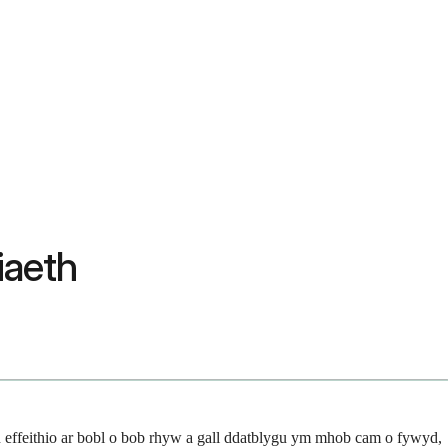
iaeth
n effeithio ar bobl o bob rhyw a gall ddatblygu ym mhob cam o fywyd,