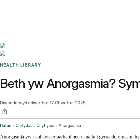
Benchmarks
Stories
FAQ
Sign up / Log in
HEALTH LIBRARY
Beth yw Anorgasmia? Symp
Diweddarwyd ddiwethaf
17 Chwefror 2025
Hafan
Clefydau a Chyflyrau
Anorgasmia
Anorgasmia yw'r anhawster parhaol neu'r anallu i gyrraedd orgasm, hy