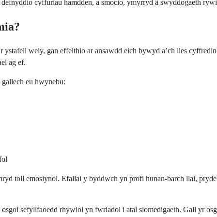
defnyddio cyffuriau hamdden, a smocio, ymyrryd â swyddogaeth rywiol
mia?
 ystafell wely, gan effeithio ar ansawdd eich bywyd a’ch lles cyffred
el ag ef.
 gallech eu hwynebu:
fol
yd toll emosiynol. Efallai y byddwch yn profi hunan-barch llai, pryder
sgoi sefyllfaoedd rhywiol yn fwriadol i atal siomedigaeth. Gall yr os