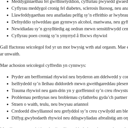
Meddyginiaethau fel gwrthiselyddion, cyffuriau pwysedd gwaed
Cyflyrau meddygol cronig fel diabetes, sclerosis lluosog, neu ana
Llawfeddygaethau neu anafiadau pelfig sy’n effeithio ar lwybrau
Defnyddio sylweddau gan gynnwys alcohol, mariwana, neu gyf
Newidiadau sy’n gysylltiedig ag oedran mewn sensitifrwydd cenh
Cyflyrau poen cronig sy’n ymyrryd â ffocws rhywiol
Gall ffactorau seicolegol fod yr un mor bwysig wrth atal orgasm. Mae
ar unwaith.
Mae achosion seicolegol cyffredin yn cynnwys:
Pryder am berfformiad rhywiol neu bryderon am ddelwedd y cor
Iselfrydedd sy’n lleihau diddordeb mewn gweithgareddau pleser
Trauma rhywiol neu gam-drin yn y gorffennol sy’n creu rhwyst
Problemau perthynas neu broblemau cyfathrebu gyda’ch partner
Straen o waith, teulu, neu bwysau ariannol
Credoedd diwylliannol neu grefyddol sy’n creu cywilydd am ble
Diffyg gwybodaeth rhywiol neu ddisgwyliadau afrealistig am o