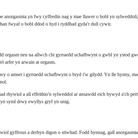
Mae anorgasmia yn fwy cyffredin nag y mae llawer o bobl yn sylweddoli,
 rhan fwyaf o bobl ddod o hyd i ryddhad gyda'r dull cywir.
aedd orgasm neu na allwch chi gyrraedd uchafbwynt o gwbl yn ystod 
fel arfer yn arwain at orgasm.
y o amser i gyrraedd uchafbwynt o bryd i'w gilydd. Yn lle hynny, m
nol.
ad rhywiol a all effeithio'n sylweddol ar ansawdd eich bywyd a'ch pe
yn syml drwy ewyllys gryf yn unig.
ywiol gyffrous a derbyn digon o stiwliad. Fodd bynnag, gall anorgasm