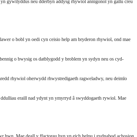
 yn gywilyddus neu dderbyn addysg rhywiol annigonol yn gallu creu
llawer o bobl yn oedi cyn ceisio help am bryderon rhywiol, ond mae
arbennig o bwysig os datblygodd y broblem yn sydyn neu os cyd-
garedd rhywiol oherwydd rhwystredigaeth ragweladwy, neu deimlo
 ddulliau eraill nad ydynt yn ymyrryd â swyddogaeth rywiol. Mae
lwr hwn. Mae deall y ffactorau hyn yn eich helpu i gydnabod achosion