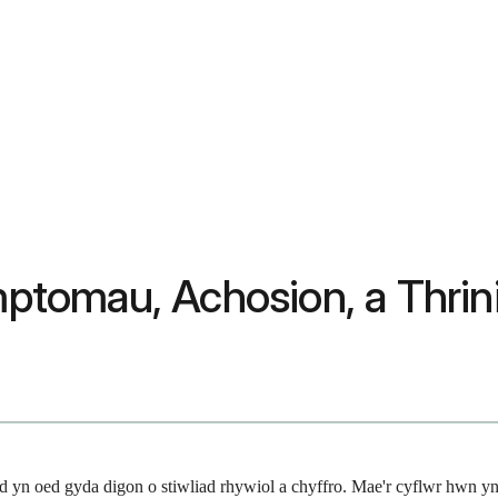
tomau, Achosion, a Thrin
d yn oed gyda digon o stiwliad rhywiol a chyffro. Mae'r cyflwr hwn y