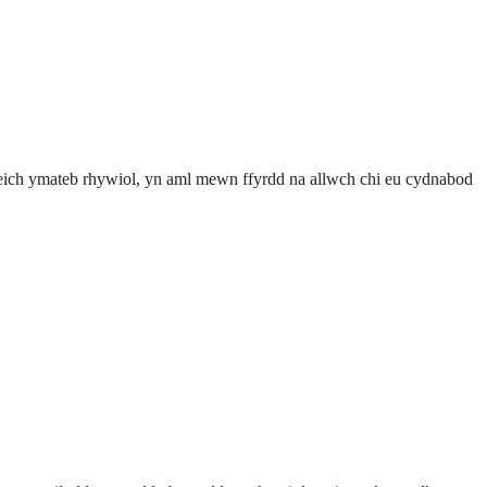
r eich ymateb rhywiol, yn aml mewn ffyrdd na allwch chi eu cydnabod