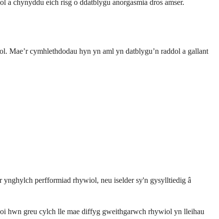
 a chynyddu eich risg o ddatblygu anorgasmia dros amser.
inol. Mae’r cymhlethdodau hyn yn aml yn datblygu’n raddol a gallant
 ynghylch perfformiad rhywiol, neu iselder sy'n gysylltiedig â
goi hwn greu cylch lle mae diffyg gweithgarwch rhywiol yn lleihau