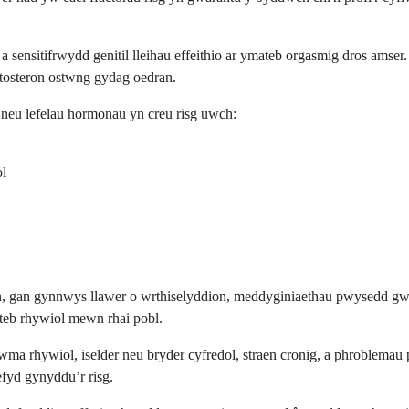
d a sensitifrwydd genitil lleihau effeithio ar ymateb orgasmig dros a
estosteron ostwng gydag oedran.
, neu lefelau hormonau yn creu risg uwch:
ol
in, gan gynnwys llawer o wrthiselyddion, meddyginiaethau pwysedd gwae
ateb rhywiol mewn rhai pobl.
ma rhywiol, iselder neu bryder cyfredol, straen cronig, a phroblemau p
fyd gynyddu’r risg.