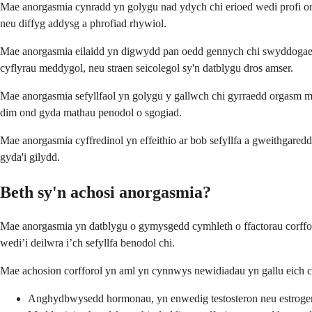
Mae anorgasmia cynradd yn golygu nad ydych chi erioed wedi profi or
neu diffyg addysg a phrofiad rhywiol.
Mae anorgasmia eilaidd yn digwydd pan oedd gennych chi swyddogaeth
cyflyrau meddygol, neu straen seicolegol sy'n datblygu dros amser.
Mae anorgasmia sefyllfaol yn golygu y gallwch chi gyrraedd orgasm mew
dim ond gyda mathau penodol o sgogiad.
Mae anorgasmia cyffredinol yn effeithio ar bob sefyllfa a gweithgare
gyda'i gilydd.
Beth sy'n achosi anorgasmia?
Mae anorgasmia yn datblygu o gymysgedd cymhleth o ffactorau corfforol
wedi’i deilwra i’ch sefyllfa benodol chi.
Mae achosion corfforol yn aml yn cynnwys newidiadau yn gallu eich co
Anghydbwysedd hormonau, yn enwedig testosteron neu estrogen