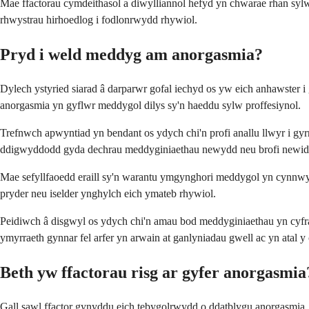
Mae ffactorau cymdeithasol a diwylliannol hefyd yn chwarae rhan sy
rhwystrau hirhoedlog i fodlonrwydd rhywiol.
Pryd i weld meddyg am anorgasmia?
Dylech ystyried siarad â darparwr gofal iechyd os yw eich anhawster i
anorgasmia yn gyflwr meddygol dilys sy'n haeddu sylw proffesiynol.
Trefnwch apwyntiad yn bendant os ydych chi'n profi anallu llwyr i g
ddigwyddodd gyda dechrau meddyginiaethau newydd neu brofi newidi
Mae sefyllfaoedd eraill sy'n warantu ymgynghori meddygol yn cynnwy
pryder neu iselder ynghylch eich ymateb rhywiol.
Peidiwch â disgwyl os ydych chi'n amau ​​bod meddyginiaethau yn cyf
ymyrraeth gynnar fel arfer yn arwain at ganlyniadau gwell ac yn atal y
Beth yw ffactorau risg ar gyfer anorgasmia
Gall sawl ffactor gynyddu eich tebygolrwydd o ddatblygu anorgasmia, 