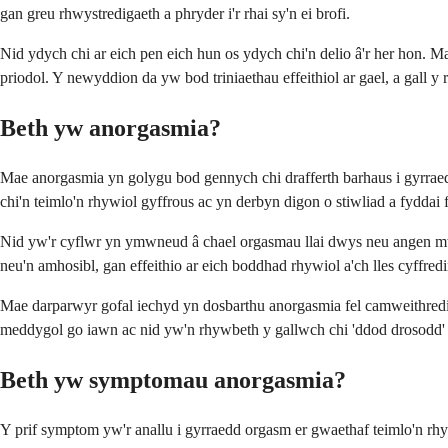
gan greu rhwystredigaeth a phryder i'r rhai sy'n ei brofi.
Nid ydych chi ar eich pen eich hun os ydych chi'n delio â'r her hon. 
priodol. Y newyddion da yw bod triniaethau effeithiol ar gael, a gall y
Beth yw anorgasmia?
Mae anorgasmia yn golygu bod gennych chi drafferth barhaus i gyrr
chi'n teimlo'n rhywiol gyffrous ac yn derbyn digon o stiwliad a fyddai 
Nid yw'r cyflwr yn ymwneud â chael orgasmau llai dwys neu angen mw
neu'n amhosibl, gan effeithio ar eich boddhad rhywiol a'ch lles cyffredi
Mae darparwyr gofal iechyd yn dosbarthu anorgasmia fel camweithredi
meddygol go iawn ac nid yw'n rhywbeth y gallwch chi 'ddod drosodd' 
Beth yw symptomau anorgasmia?
Y prif symptom yw'r anallu i gyrraedd orgasm er gwaethaf teimlo'n rh