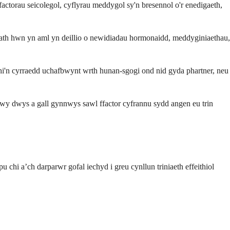
torau seicolegol, cyflyrau meddygol sy'n bresennol o'r enedigaeth,
th hwn yn aml yn deillio o newidiadau hormonaidd, meddyginiaethau,
chi'n cyrraedd uchafbwynt wrth hunan-sgogi ond nid gyda phartner, neu
fwy dwys a gall gynnwys sawl ffactor cyfrannu sydd angen eu trin
chi a’ch darparwr gofal iechyd i greu cynllun triniaeth effeithiol