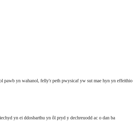
l pawb yn wahanol, felly'r peth pwysicaf yw sut mae hyn yn effeithio
 iechyd yn ei ddosbarthu yn ôl pryd y dechreuodd ac o dan ba