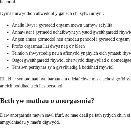
benodol.
Dyma'r arwyddion allweddol y gallech chi sylwi arnynt:
Anallu llwyr i gyrraedd orgasm mewn unrhyw sefyllfa
Anhawster i gyrraedd uchafbwynt yn ystod gweithgaredd rhywio
Angen amser gormodol neu amodau penodol i gyrraedd orgasm
Profio orgasmau llai dwys nag o'r blaen
Teimlo'n rhwystredig neu'n aflonydd ynghylch eich ymateb rhyw
Osgoi gweithgaredd rhywiol oherwydd disgwyliad o siomedigae
Tensiwn perthynas sy'n gysylltiedig â boddhad rhywiol
Rhaid i'r symptomau hyn barhau am o leiaf chwe mis a achosi gofid sy
ar eich boddhad a'ch lles personol.
Beth yw mathau o anorgasmia?
Daw anorgasmia mewn sawl ffurf, ac mae deall pa fath rydych chi'n ei 
amgylchiadau y mae'n digwydd.