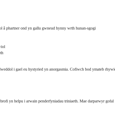
l â phartner ond yn gallu gwneud hynny wrth hunan-sgogi
iol
th
lweddol i gael eu hystyried yn anorgasmia. Cofiwch bod ymateb rhywio
brofi yn helpu i arwain penderfyniadau triniaeth. Mae darparwyr gofal