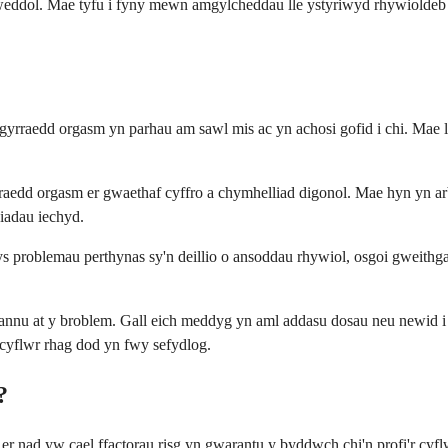
lweddol. Mae tyfu i fyny mewn amgylcheddau lle ystyriwyd rhywioldeb
 gyrraedd orgasm yn parhau am sawl mis ac yn achosi gofid i chi. Mae 
yrraedd orgasm er gwaethaf cyffro a chymhelliad digonol. Mae hyn yn 
adau iechyd.
s problemau perthynas sy'n deillio o ansoddau rhywiol, osgoi gweith
rannu at y broblem. Gall eich meddyg yn aml addasu dosau neu newid i
 cyflwr rhag dod yn fwy sefydlog.
?
er nad yw cael ffactorau risg yn gwarantu y byddwch chi'n profi'r cyf