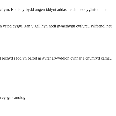
flym. Efallai y bydd angen iddynt addasu eich meddyginiaeth neu
 ystod cysgu, gan y gall hyn nodi gwaethygu cyflyrau sylfaenol neu
fal iechyd i fod yn barod ar gyfer arwyddion cynnar a chymryd camau
a cysgu canolog