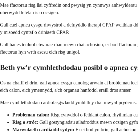
Mae ffactorau risg llai cyffredin ond pwysig yn cynnwys anhwylderau
oherwydd lefelau is o ocsigen.
Gall cael apnea cysgu rhwystrol a defnyddio therapi CPAP weithiau dd
y misoedd cyntaf o driniaeth CPAP.
Gall hanes teuluol chwarae rhan mewn rhai achosion, er bod ffactorau g
ffactorau hyn wrth asesu eich risg unigol.
Beth yw'r cymhlethdodau posibl o apnea cy
Os na chaiff ei drin, gall apnea cysgu canolog arwain at broblemau iech
eich calon, eich ymennydd, a'ch organau hanfodol eraill dros amser.
Mae cymhlethdodau cardiofasgwlaidd ymhlith y rhai mwyaf pryderus:
Problemau calon:
Risg cynyddol o fethiant calon, rhythmiau c
Risg o strôc:
Gall gostyngiadau ailadroddus mewn ocsigen gyfran
Marwolaeth cardiaidd sydyn:
Er ei bod yn brin, gall achosio