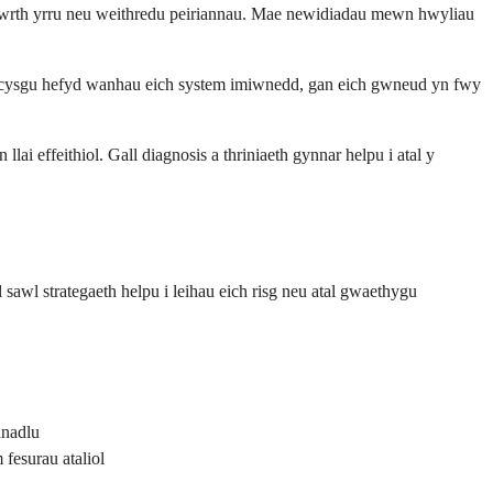
u wrth yrru neu weithredu peiriannau. Mae newidiadau mewn hwyliau
io cysgu hefyd wanhau eich system imiwnedd, gan eich gwneud yn fwy
i effeithiol. Gall diagnosis a thriniaeth gynnar helpu i atal y
 sawl strategaeth helpu i leihau eich risg neu atal gwaethygu
anadlu
fesurau ataliol