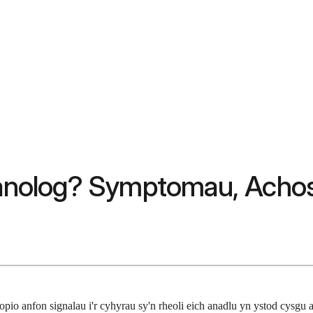
olog? Symptomau, Achosio
o anfon signalau i'r cyhyrau sy'n rheoli eich anadlu yn ystod cysgu 