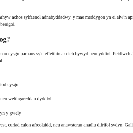
hyw achos sylfaenol adnabyddadwy, y mae meddygon yn ei alw'n apnoe
benigol.
log?
emau cysgu parhaus sy'n effeithio ar eich bywyd beunyddiol. Peidiwch â
l.
stod cysgu
 neu weithgareddau dyddiol
r yn y gwely
st, curiad calon afreolaidd, neu anawsterau anadlu difrifol sydyn. G