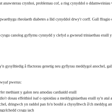
 at anawsterau crynhoi, problemau cof, a risg cynyddol o ddamweinia
aethygu rheolaeth diabetes a llid cynyddol drwy'r corff. Gall ffrag
sgu canolog gyflymu cynnydd y clefyd a gwneud triniaethau eraill yn lla
'n gysylltiedig â ffactorau genetig neu gyflyrau meddygol anochel, gall
 mwyaf pwerus:
er methiant y galon neu amodau cardiaidd eraill
r dosau effeithiol isaf o opioidau a meddyginiaethau eraill sy'n atal 
chel, dringwch yn raddol pan fo'n bosibl a chysylltwch â'ch meddyg am 
mgylchedd cysgu iach