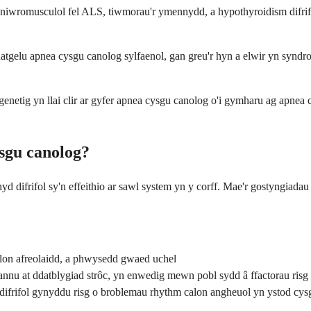
 niwromusculol fel ALS, tiwmorau'r ymennydd, a hypothyroidism difrif
atgelu apnea cysgu canolog sylfaenol, gan greu'r hyn a elwir yn synd
enetig yn llai clir ar gyfer apnea cysgu canolog o'i gymharu ag apnea 
sgu canolog?
yd difrifol sy'n effeithio ar sawl system yn y corff. Mae'r gostyngiada
alon afreolaidd, a phwysedd gwaed uchel
nu at ddatblygiad strôc, yn enwedig mewn pobl sydd â ffactorau risg
n difrifol gynyddu risg o broblemau rhythm calon angheuol yn ystod cys