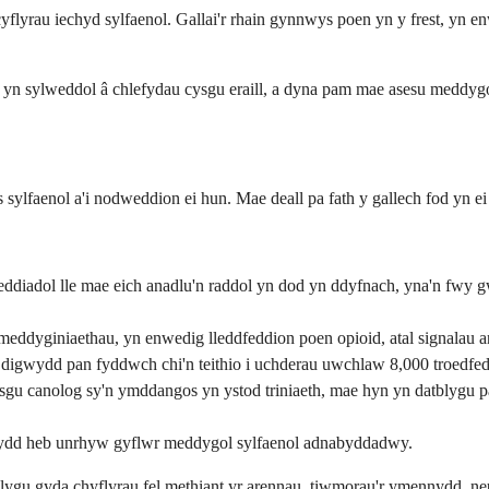
flyrau iechyd sylfaenol. Gallai'r rhain gynnwys poen yn y frest, yn e
n sylweddol â chlefydau cysgu eraill, a dyna pam mae asesu meddygol 
faenol a'i nodweddion ei hun. Mae deall pa fath y gallech fod yn ei ga
diadol lle mae eich anadlu'n raddol yn dod yn ddyfnach, yna'n fwy g
meddyginiaethau, yn enwedig lleddfeddion poen opioid, atal signalau 
 digwydd pan fyddwch chi'n teithio i uchderau uwchlaw 8,000 troedfedd,
sgu canolog sy'n ymddangos yn ystod triniaeth, mae hyn yn datblygu p
wydd heb unrhyw gyflwr meddygol sylfaenol adnabyddadwy.
lygu gyda chyflyrau fel methiant yr arennau, tiwmorau'r ymennydd, ne