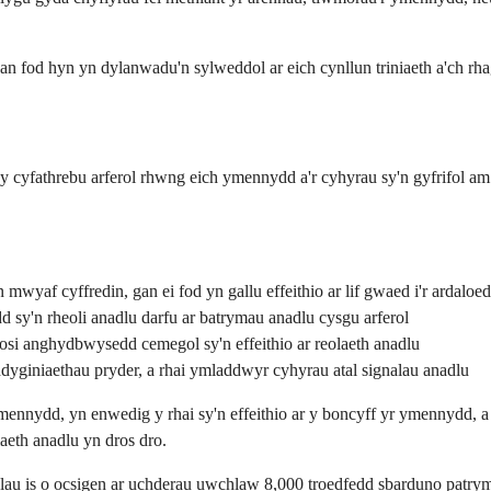
an fod hyn yn dylanwadu'n sylweddol ar eich cynllun triniaeth a'ch rh
y cyfathrebu arferol rhwng eich ymennydd a'r cyhyrau sy'n gyfrifol a
mwyaf cyffredin, gan ei fod yn gallu effeithio ar lif gwaed i'r ardalo
d sy'n rheoli anadlu darfu ar batrymau anadlu cysgu arferol
si anghydbwysedd cemegol sy'n effeithio ar reolaeth anadlu
yginiaethau pryder, a rhai ymladdwyr cyhyrau atal signalau anadlu
nnydd, yn enwedig y rhai sy'n effeithio ar y boncyff yr ymennydd, a c
laeth anadlu yn dros dro.
felau is o ocsigen ar uchderau uwchlaw 8,000 troedfedd sbarduno patr