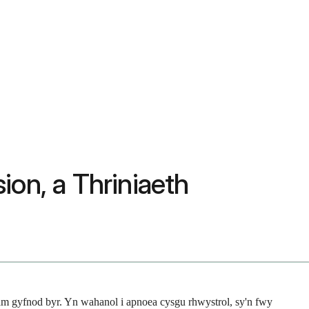
n, a Thriniaeth
am gyfnod byr. Yn wahanol i apnoea cysgu rhwystrol, sy'n fwy