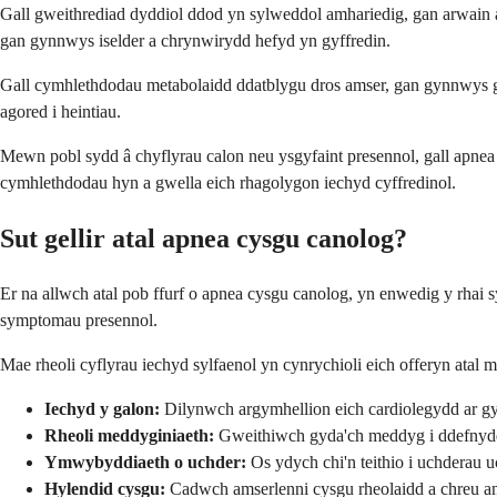
Gall gweithrediad dyddiol ddod yn sylweddol amhariedig, gan arwain
gan gynnwys iselder a chrynwirydd hefyd yn gyffredin.
Gall cymhlethdodau metabolaidd ddatblygu dros amser, gan gynnwys gw
agored i heintiau.
Mewn pobl sydd â chyflyrau calon neu ysgyfaint presennol, gall apnea cy
cymhlethdodau hyn a gwella eich rhagolygon iechyd cyffredinol.
Sut gellir atal apnea cysgu canolog?
Er na allwch atal pob ffurf o apnea cysgu canolog, yn enwedig y rhai sy
symptomau presennol.
Mae rheoli cyflyrau iechyd sylfaenol yn cynrychioli eich offeryn atal
Iechyd y galon:
Dilynwch argymhellion eich cardiolegydd ar gyf
Rheoli meddyginiaeth:
Gweithiwch gyda'ch meddyg i ddefnyddio'
Ymwybyddiaeth o uchder:
Os ydych chi'n teithio i uchderau u
Hylendid cysgu:
Cadwch amserlenni cysgu rheolaidd a chreu a