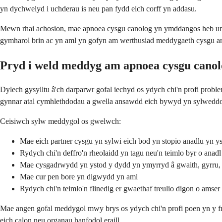
yn dychwelyd i uchderau is neu pan fydd eich corff yn addasu.
Mewn rhai achosion, mae apnoea cysgu canolog yn ymddangos heb unr
gymharol brin ac yn aml yn gofyn am werthusiad meddygaeth cysgu ar
Pryd i weld meddyg am apnoea cysgu cano
Dylech gysylltu â'ch darparwr gofal iechyd os ydych chi'n profi probl
gynnar atal cymhlethdodau a gwella ansawdd eich bywyd yn sylweddo
Ceisiwch sylw meddygol os gwelwch:
Mae eich partner cysgu yn sylwi eich bod yn stopio anadlu yn y
Rydych chi'n deffro'n rheolaidd yn tagu neu'n teimlo byr o anadl
Mae cysgadrwydd yn ystod y dydd yn ymyrryd â gwaith, gyrru,
Mae cur pen bore yn digwydd yn aml
Rydych chi'n teimlo'n flinedig er gwaethaf treulio digon o amse
Mae angen gofal meddygol mwy brys os ydych chi'n profi poen yn y fre
eich calon neu organau hanfodol eraill.