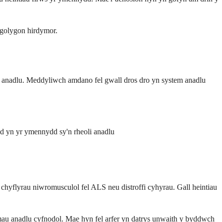
agolygon hirdymor.
m anadlu. Meddyliwch amdano fel gwall dros dro yn system anadlu
edd yn yr ymennydd sy'n rheoli anadlu
hyflyrau niwromusculol fel ALS neu distroffi cyhyrau. Gall heintiau
ymau anadlu cyfnodol. Mae hyn fel arfer yn datrys unwaith y byddwch