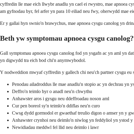
cyffredin lle mae eich llwybr anadlu yn cael ei rwystro, mae apnoea 
am gyfnodau byr, fel arfer yn para 10 eiliad neu fwy, oherwydd mae e
Er y gallai hyn swnio'n brawychus, mae apnoea cysgu canolog yn drinadw
Beth yw symptomau apnoea cysgu canolog?
Gall symptomau apnoea cysgu canolog fod yn ysgafn ac yn aml yn datb
yn digwydd tra eich bod chi'n anymwybodol.
Y nodweddion mwyaf cyffredin y gallech chi neu'ch partner cysgu eu 
Penodau ailadroddus lle mae anadlu'n stopio ac yn dechrau yn y
Deffro'n teimlo byr o anadl neu'n chwythu
Anhawster aros i gysgu neu ddeffroadau noson aml
Cur pen boreol sy'n teimlo'n ddiflas neu'n curo
Cwsg dydd gormodol er gwaethaf treulio digon o amser yn y gw
Anhawster crynhoi neu deimlo'n niwlog yn feddyliol yn ystod y
Newidiadau meddwl fel llid neu deimlo i lawr