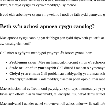
ddau, y clefyd cysgu a'r cyflwr meddygol sylfaenol.
Bydd eich arbenigwr cysgu yn gweithio i nodi pa fath sydd gennych, g
Beth sy'n achosi apnoea cysgu canolog?
Mae apnoea cysgu canolog yn datblygu pan fydd rhywbeth yn tarfu ar 
awtomatig eich corff.
Gall nifer o gyflyrau meddygol ymyrryd â'r broses gynnil hon:
Problemau calon:
Mae methiant calon cronig yn un o'r achosion 
Strôc neu anaf i'r ymennydd:
Gall difrod i rannau o'r ymennyd
Clefyd yr arennau:
Gall problemau datblygedig yr arennau acho
Meddyginiaethau:
Gall meddyginiaethau poen opioid, rhai medd
Mae achosion llai cyffredin ond pwysig yn cynnwys tiwmorau yn yr yme
firws sy'n effeithio ar yr ymennydd, fel encephalitis, hefyd darfu ar reo
Mae amlygiad i uchder uchel yn cynrychioli achos unigryw lle gall le