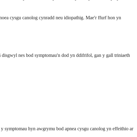
a cysgu canolog cynradd neu idiopathig. Mae'r ffurf hon yn
 disgwyl nes bod symptomau'n dod yn ddifrifol, gan y gall triniaeth
all y symptomau hyn awgrymu bod apnea cysgu canolog yn effeithio ar