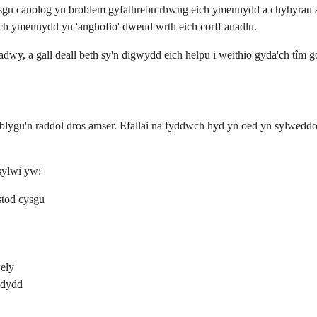
cysgu canolog yn broblem gyfathrebu rhwng eich ymennydd a chyhyrau a
ich ymennydd yn 'anghofio' dweud wrth eich corff anadlu.
y, a gall deall beth sy'n digwydd eich helpu i weithio gyda'ch tîm gof
lygu'n raddol dros amser. Efallai na fyddwch hyd yn oed yn sylweddol
sylwi yw:
stod cysgu
ely
 dydd