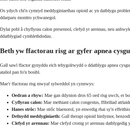
Os ydych chi'n cymryd meddyginiaethau opioid ac yn datblygu problem
ddarparu monitro ychwanegol.
Dylai pobl â chyflyrau calon presennol, clefyd yr arennau, neu anhwy
ddatblygiad cymhlethdodau.
Beth yw ffactorau risg ar gyfer apnea cysg
Gall sawl ffactor gynyddu eich tebygolrwydd o ddatblygu apnea cysgu 
ataliol pan fo'n bosibl.
Mae'r ffactorau risg mwyaf sylweddol yn cynnwys:
Oedran a rhyw:
Mae gan ddynion dros 65 oed risg uwch, er 
Cyflyrau calon:
Mae methiant calon congestus, ffibriliad atrïaid
Hanes strôc:
Mae strôc blaenorol, yn enwedig rhai sy'n effeit
Defnydd meddyginiaeth:
Gall therapi opioid hirdymor, benzodi
Clefyd yr arennau:
Mae clefyd cronig yr arennau datblygedig y