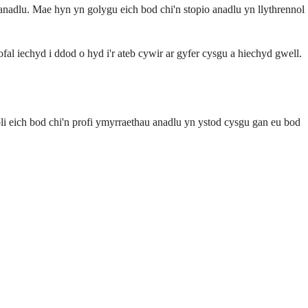
nadlu. Mae hyn yn golygu eich bod chi'n stopio anadlu yn llythrennol
al iechyd i ddod o hyd i'r ateb cywir ar gyfer cysgu a hiechyd gwell.
i eich bod chi'n profi ymyrraethau anadlu yn ystod cysgu gan eu bod