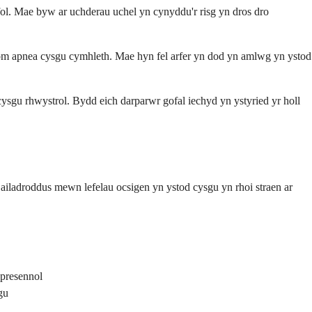
ol. Mae byw ar uchderau uchel yn cynyddu'r risg yn dros dro
rom apnea cysgu cymhleth. Mae hyn fel arfer yn dod yn amlwg yn ystod
cysgu rhwystrol. Bydd eich darparwr gofal iechyd yn ystyried yr holl
u ailadroddus mewn lefelau ocsigen yn ystod cysgu yn rhoi straen ar
 presennol
gu