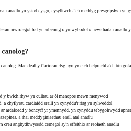
au anadlu yn ystod cysgu, cysylltwch â'ch meddyg presgripsiwn yn gy
lderau niwrolegol fod yn arbennig o ymwybodol o newidiadau anadlu yn
u canolog?
canolog. Mae deall y ffactorau risg hyn yn eich helpu chi a'ch tîm go
bod y bwlch rhyw yn culhau ar ôl menopos mewn menywod
d, a chyflyrau cardiaidd eraill yn cynyddu'r risg yn sylweddol
hio ar ardaloedd y boncyff yr ymennydd, yn cynyddu tebygolrwydd apne
azepines, a rhai meddyginiaethau eraill atal anadlu
n creu anghydbwysedd cemegol sy'n effeithio ar reolaeth anadlu