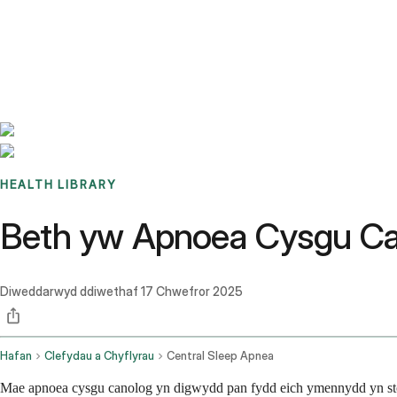
Benchmarks
Stories
FAQ
Sign up / Log in
HEALTH LIBRARY
Beth yw Apnoea Cysgu Can
Diweddarwyd ddiwethaf
17 Chwefror 2025
Hafan
Clefydau a Chyflyrau
Central Sleep Apnea
Mae apnoea cysgu canolog yn digwydd pan fydd eich ymennydd yn stopi