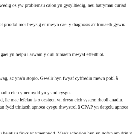
nwedig os yw problemau calon yn gysylltiedig, neu batrymau curiad
priodol mor bwysig er mwyn cael y diagnosis a'r triniaeth gywir.
el yn helpu i arwain y dull triniaeth mwyaf effeithiol.
wag, ac yna'n stopio. Gwelir hyn fwyaf cyffredin mewn pobl â
anadlu eich ymennydd yn ystod cysgu.
 lle mae lefelau is o ocsigen yn drysu eich system rheoli anadlu.
an fydd triniaeth apnoea cysgu rhwystrol â CPAP yn datgelu apnoea
u heintiau firws yr ymennydd. Mae'r achosion hyn yn gofyn am drin y