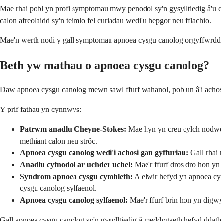
Mae rhai pobl yn profi symptomau mwy penodol sy'n gysylltiedig â'u cy
calon afreolaidd sy'n teimlo fel curiadau wedi'u hepgor neu fflachio.
Mae'n werth nodi y gall symptomau apnoea cysgu canolog orgyffwrdd y
Beth yw mathau o apnoea cysgu canolog?
Daw apnoea cysgu canolog mewn sawl ffurf wahanol, pob un â'i achos syl
Y prif fathau yn cynnwys:
Patrwm anadlu Cheyne-Stokes:
Mae hyn yn creu cylch nodwed
methiant calon neu strôc.
Apnoea cysgu canolog wedi'i achosi gan gyffuriau:
Gall rhai 
Anadlu cyfnodol ar uchder uchel:
Mae'r ffurf dros dro hon yn
Syndrom apnoea cysgu cymhleth:
A elwir hefyd yn apnoea cy
cysgu canolog sylfaenol.
Apnoea cysgu canolog sylfaenol:
Mae'r ffurf brin hon yn dig
Gall apnoea cysgu canolog sy'n gysylltiedig â meddygaeth hefyd ddatb