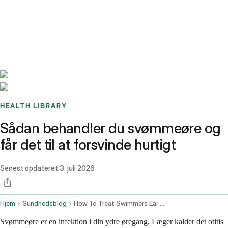
Benchmarks
Stories
FAQ
Sign up / Log in
HEALTH LIBRARY
Sådan behandler du svømmeøre og
får det til at forsvinde hurtigt
Senest opdateret
3. juli 2026
Hjem
Sundhedsblog
How To Treat Swimmers Ear And Clear It Up Fast
Svømmeøre er en infektion i din ydre øregang. Læger kalder det otitis