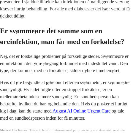
øresmerter. I sjældne tilfælde kan infektionen nå nærliggende væv og
kræver hurtig behandling. For alle med diabetes er det især værd at få
tjekket tidligt.
Er svømmeøre det samme som en
øreinfektion, man får med en forkølelse?
Nej, det er forskellige problemer på forskellige steder. Svømmeøre er
en infektion i den ydre øregang forbundet med indesluttet vand. Den
type, der kommer med en forkølelse, sidder dybere i mellemøret.
Hvis dit øre begyndte at gøre ondt efter en svømmetur, er svømmeøre
sandsynligt. Hvis det fulgte efter en stoppet forkølelse, er en
mellemørebetændelse mere sandsynlig. En sundhedsperson kan
bekræfte, hvilken du har, og behandle den. Hvis du ønsker et hurtigt
kig i dag, kan du starte med
August AI Online Urgent Care
og tale
med en sundhedsperson inden for få minutter.
Medical Disclaimer:
This article is for informational purposes only and does not constitute