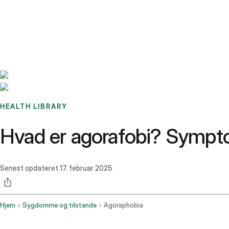
Benchmarks
Stories
FAQ
Sign up / Log in
HEALTH LIBRARY
Hvad er agorafobi? Sympto
Senest opdateret
17. februar 2025
Hjem
Sygdomme og tilstande
Agoraphobia