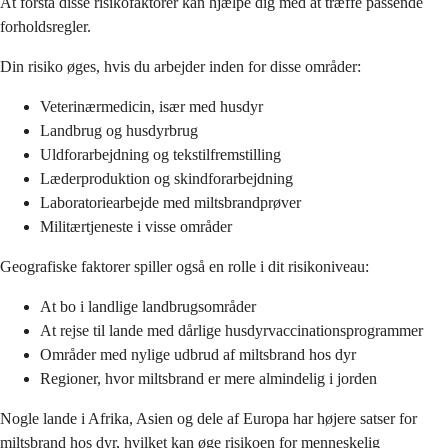
At forstå disse risikofaktorer kan hjælpe dig med at træffe passende
forholdsregler.
Din risiko øges, hvis du arbejder inden for disse områder:
Veterinærmedicin, især med husdyr
Landbrug og husdyrbrug
Uldforarbejdning og tekstilfremstilling
Læderproduktion og skindforarbejdning
Laboratoriearbejde med miltsbrandprøver
Militærtjeneste i visse områder
Geografiske faktorer spiller også en rolle i dit risikoniveau:
At bo i landlige landbrugsområder
At rejse til lande med dårlige husdyrvaccinationsprogrammer
Områder med nylige udbrud af miltsbrand hos dyr
Regioner, hvor miltsbrand er mere almindelig i jorden
Nogle lande i Afrika, Asien og dele af Europa har højere satser for
miltsbrand hos dyr, hvilket kan øge risikoen for menneskelig