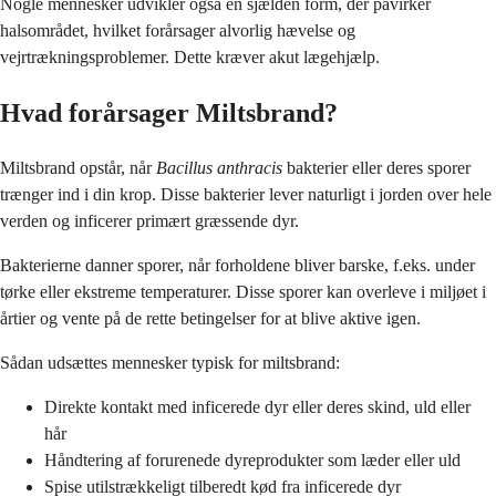
Nogle mennesker udvikler også en sjælden form, der påvirker
halsområdet, hvilket forårsager alvorlig hævelse og
vejrtrækningsproblemer. Dette kræver akut lægehjælp.
Hvad forårsager Miltsbrand?
Miltsbrand opstår, når
Bacillus anthracis
bakterier eller deres sporer
trænger ind i din krop. Disse bakterier lever naturligt i jorden over hele
verden og inficerer primært græssende dyr.
Bakterierne danner sporer, når forholdene bliver barske, f.eks. under
tørke eller ekstreme temperaturer. Disse sporer kan overleve i miljøet i
årtier og vente på de rette betingelser for at blive aktive igen.
Sådan udsættes mennesker typisk for miltsbrand:
Direkte kontakt med inficerede dyr eller deres skind, uld eller
hår
Håndtering af forurenede dyreprodukter som læder eller uld
Spise utilstrækkeligt tilberedt kød fra inficerede dyr