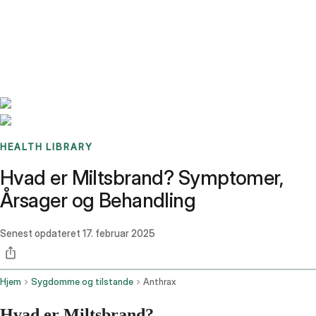
Benchmarks
Stories
FAQ
Sign up / Log in
HEALTH LIBRARY
Hvad er Miltsbrand? Symptomer,
Årsager og Behandling
Senest opdateret
17. februar 2025
Hjem
Sygdomme og tilstande
Anthrax
Hvad er Miltsbrand?