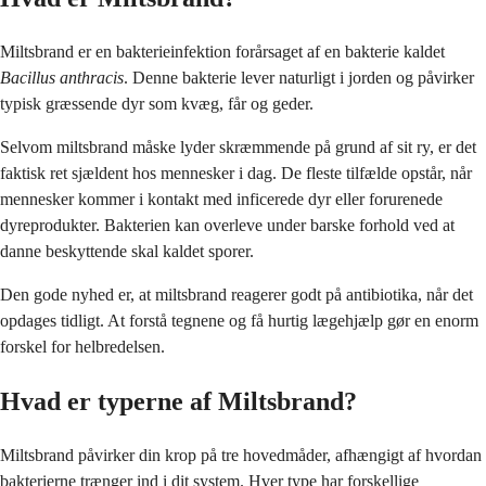
Miltsbrand er en bakterieinfektion forårsaget af en bakterie kaldet
Bacillus anthracis
. Denne bakterie lever naturligt i jorden og påvirker
typisk græssende dyr som kvæg, får og geder.
Selvom miltsbrand måske lyder skræmmende på grund af sit ry, er det
faktisk ret sjældent hos mennesker i dag. De fleste tilfælde opstår, når
mennesker kommer i kontakt med inficerede dyr eller forurenede
dyreprodukter. Bakterien kan overleve under barske forhold ved at
danne beskyttende skal kaldet sporer.
Den gode nyhed er, at miltsbrand reagerer godt på antibiotika, når det
opdages tidligt. At forstå tegnene og få hurtig lægehjælp gør en enorm
forskel for helbredelsen.
Hvad er typerne af Miltsbrand?
Miltsbrand påvirker din krop på tre hovedmåder, afhængigt af hvordan
bakterierne trænger ind i dit system. Hver type har forskellige