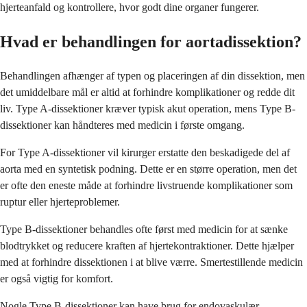
hjerteanfald og kontrollere, hvor godt dine organer fungerer.
Hvad er behandlingen for aortadissektion?
Behandlingen afhænger af typen og placeringen af din dissektion, men
det umiddelbare mål er altid at forhindre komplikationer og redde dit
liv. Type A-dissektioner kræver typisk akut operation, mens Type B-
dissektioner kan håndteres med medicin i første omgang.
For Type A-dissektioner vil kirurger erstatte den beskadigede del af
aorta med en syntetisk podning. Dette er en større operation, men det
er ofte den eneste måde at forhindre livstruende komplikationer som
ruptur eller hjerteproblemer.
Type B-dissektioner behandles ofte først med medicin for at sænke
blodtrykket og reducere kraften af hjertekontraktioner. Dette hjælper
med at forhindre dissektionen i at blive værre. Smertestillende medicin
er også vigtig for komfort.
Nogle Type B-dissektioner kan have brug for endovaskulær