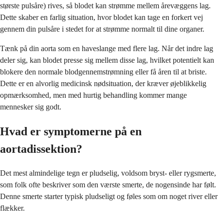
største pulsåre) rives, så blodet kan strømme mellem årevæggens lag.
Dette skaber en farlig situation, hvor blodet kan tage en forkert vej
gennem din pulsåre i stedet for at strømme normalt til dine organer.
Tænk på din aorta som en haveslange med flere lag. Når det indre lag
deler sig, kan blodet presse sig mellem disse lag, hvilket potentielt kan
blokere den normale blodgennemstrømning eller få åren til at briste.
Dette er en alvorlig medicinsk nødsituation, der kræver øjeblikkelig
opmærksomhed, men med hurtig behandling kommer mange
mennesker sig godt.
Hvad er symptomerne på en
aortadissektion?
Det mest almindelige tegn er pludselig, voldsom bryst- eller rygsmerte,
som folk ofte beskriver som den værste smerte, de nogensinde har følt.
Denne smerte starter typisk pludseligt og føles som om noget river eller
flækker.