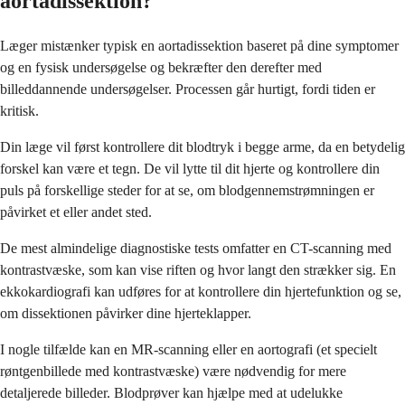
aortadissektion?
Læger mistænker typisk en aortadissektion baseret på dine symptomer
og en fysisk undersøgelse og bekræfter den derefter med
billeddannende undersøgelser. Processen går hurtigt, fordi tiden er
kritisk.
Din læge vil først kontrollere dit blodtryk i begge arme, da en betydelig
forskel kan være et tegn. De vil lytte til dit hjerte og kontrollere din
puls på forskellige steder for at se, om blodgennemstrømningen er
påvirket et eller andet sted.
De mest almindelige diagnostiske tests omfatter en CT-scanning med
kontrastvæske, som kan vise riften og hvor langt den strækker sig. En
ekkokardiografi kan udføres for at kontrollere din hjertefunktion og se,
om dissektionen påvirker dine hjerteklapper.
I nogle tilfælde kan en MR-scanning eller en aortografi (et specielt
røntgenbillede med kontrastvæske) være nødvendig for mere
detaljerede billeder. Blodprøver kan hjælpe med at udelukke