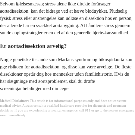
Selvom følelsesmæssig stress alene ikke direkte forårsager
aortadissektion, kan det bidrage ved at hæve blodtrykket. Pludselig
fysisk stress eller anstrengelse kan udløse en dissektion hos en person,
der allerede har en svækket aortabygning. At håndtere stress gennem
sunde copingstrategier er en del af den generelle hjerte-kar-sundhed.
Er aortadissektion arvelig?
Nogle genetiske tilstande som Marfans syndrom og bikuspidaorta kan
øge risikoen for aortadissektion, og disse kan være arvelige. De fleste
dissektioner opstår dog hos mennesker uden familiehistorie. Hvis du
har slægtninge med aortaproblemer, skal du drøfte
screeninganbefalinger med din læge.
Medical Disclaimer:
This article is for informational purposes only and does not constitute
medical advice. Always consult a qualified healthcare provider for diagnosis and treatment
decisions. If you are experiencing a medical emergency, call 911 or go to the nearest emergency
room immediately.