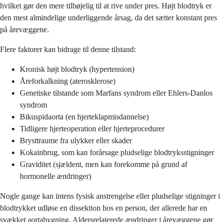
hvilket gør den mere tilbøjelig til at rive under pres. Højt blodtryk er
den mest almindelige underliggende årsag, da det sætter konstant pres
på årevæggene.
Flere faktorer kan bidrage til denne tilstand:
Kronisk højt blodtryk (hypertension)
Åreforkalkning (aterosklerose)
Genetiske tilstande som Marfans syndrom eller Ehlers-Danlos
syndrom
Bikuspidaorta (en hjerteklapmisdannelse)
Tidligere hjerteoperation eller hjerteprocedurer
Brysttraume fra ulykker eller skader
Kokainbrug, som kan forårsage pludselige blodtryksstigninger
Graviditet (sjældent, men kan forekomme på grund af
hormonelle ændringer)
Nogle gange kan intens fysisk anstrengelse eller pludselige stigninger i
blodtrykket udløse en dissektion hos en person, der allerede har en
svækket aortabygning. Aldersrelaterede ændringer i årevæggene gør