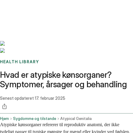
Benchmarks
Stories
FAQ
Sign up / Log in
HEALTH LIBRARY
Hvad er atypiske kønsorganer?
Symptomer, årsager og behandling
Senest opdateret
17. februar 2025
Hjem
Sygdomme og tilstande
Atypical Genitalia
Atypiske kønsorganer refererer til reproduktiv anatomi, der ikke
tydeligt passer til typiske mønstre for mænd eller kvinder ved fødslen.