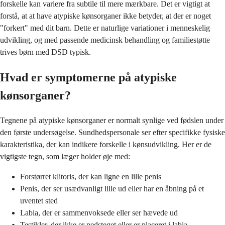
forskelle kan variere fra subtile til mere mærkbare. Det er vigtigt at
forstå, at at have atypiske kønsorganer ikke betyder, at der er noget
"forkert" med dit barn. Dette er naturlige variationer i menneskelig
udvikling, og med passende medicinsk behandling og familiestøtte
trives børn med DSD typisk.
Hvad er symptomerne på atypiske
kønsorganer?
Tegnene på atypiske kønsorganer er normalt synlige ved fødslen under
den første undersøgelse. Sundhedspersonale ser efter specifikke fysiske
karakteristika, der kan indikere forskelle i kønsudvikling. Her er de
vigtigste tegn, som læger holder øje med:
Forstørret klitoris, der kan ligne en lille penis
Penis, der ser usædvanligt lille ud eller har en åbning på et
uventet sted
Labia, der er sammenvoksede eller ser hævede ud
Testikler, der ikke er nedsteget eller er placeret i labia