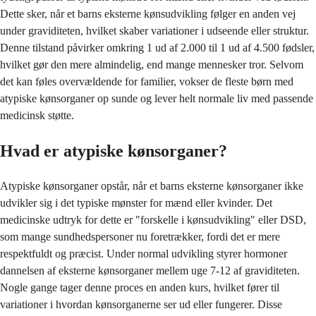
Dette sker, når et barns eksterne kønsudvikling følger en anden vej
under graviditeten, hvilket skaber variationer i udseende eller struktur.
Denne tilstand påvirker omkring 1 ud af 2.000 til 1 ud af 4.500 fødsler,
hvilket gør den mere almindelig, end mange mennesker tror. Selvom
det kan føles overvældende for familier, vokser de fleste børn med
atypiske kønsorganer op sunde og lever helt normale liv med passende
medicinsk støtte.
Hvad er atypiske kønsorganer?
Atypiske kønsorganer opstår, når et barns eksterne kønsorganer ikke
udvikler sig i det typiske mønster for mænd eller kvinder. Det
medicinske udtryk for dette er "forskelle i kønsudvikling" eller DSD,
som mange sundhedspersoner nu foretrækker, fordi det er mere
respektfuldt og præcist. Under normal udvikling styrer hormoner
dannelsen af eksterne kønsorganer mellem uge 7-12 af graviditeten.
Nogle gange tager denne proces en anden kurs, hvilket fører til
variationer i hvordan kønsorganerne ser ud eller fungerer. Disse