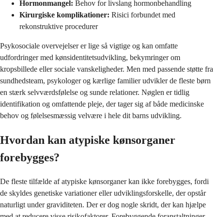
Hormonmangel:
Behov for livslang hormonbehandling
Kirurgiske komplikationer:
Risici forbundet med
rekonstruktive procedurer
Psykosociale overvejelser er lige så vigtige og kan omfatte
udfordringer med kønsidentitetsudvikling, bekymringer om
kropsbillede eller sociale vanskeligheder. Men med passende støtte fra
sundhedsteam, psykologer og kærlige familier udvikler de fleste børn
en stærk selvværdsfølelse og sunde relationer. Nøglen er tidlig
identifikation og omfattende pleje, der tager sig af både medicinske
behov og følelsesmæssig velvære i hele dit barns udvikling.
Hvordan kan atypiske kønsorganer
forebygges?
De fleste tilfælde af atypiske kønsorganer kan ikke forebygges, fordi
de skyldes genetiske variationer eller udviklingsforskelle, der opstår
naturligt under graviditeten. Der er dog nogle skridt, der kan hjælpe
med at reducere visse risikofaktorer. Forebyggende foranstaltninger