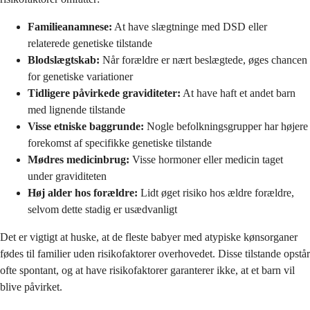
Familieanamnese:
At have slægtninge med DSD eller
relaterede genetiske tilstande
Blodslægtskab:
Når forældre er nært beslægtede, øges chancen
for genetiske variationer
Tidligere påvirkede graviditeter:
At have haft et andet barn
med lignende tilstande
Visse etniske baggrunde:
Nogle befolkningsgrupper har højere
forekomst af specifikke genetiske tilstande
Mødres medicinbrug:
Visse hormoner eller medicin taget
under graviditeten
Høj alder hos forældre:
Lidt øget risiko hos ældre forældre,
selvom dette stadig er usædvanligt
Det er vigtigt at huske, at de fleste babyer med atypiske kønsorganer
fødes til familier uden risikofaktorer overhovedet. Disse tilstande opstår
ofte spontant, og at have risikofaktorer garanterer ikke, at et barn vil
blive påvirket.