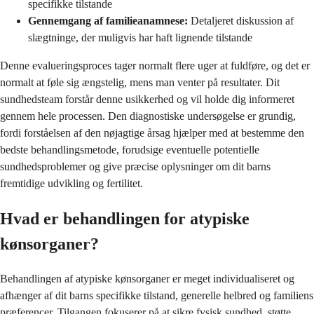
specifikke tilstande
Gennemgang af familieanamnese:
Detaljeret diskussion af
slægtninge, der muligvis har haft lignende tilstande
Denne evalueringsproces tager normalt flere uger at fuldføre, og det er
normalt at føle sig ængstelig, mens man venter på resultater. Dit
sundhedsteam forstår denne usikkerhed og vil holde dig informeret
gennem hele processen. Den diagnostiske undersøgelse er grundig,
fordi forståelsen af den nøjagtige årsag hjælper med at bestemme den
bedste behandlingsmetode, forudsige eventuelle potentielle
sundhedsproblemer og give præcise oplysninger om dit barns
fremtidige udvikling og fertilitet.
Hvad er behandlingen for atypiske
kønsorganer?
Behandlingen af atypiske kønsorganer er meget individualiseret og
afhænger af dit barns specifikke tilstand, generelle helbred og familiens
præferencer. Tilgangen fokuserer på at sikre fysisk sundhed, støtte