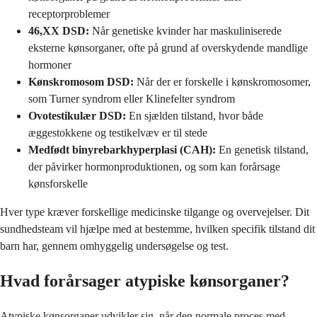
receptorproblemer
46,XX DSD:
Når genetiske kvinder har maskuliniserede
eksterne kønsorganer, ofte på grund af overskydende mandlige
hormoner
Kønskromosom DSD:
Når der er forskelle i kønskromosomer,
som Turner syndrom eller Klinefelter syndrom
Ovotestikulær DSD:
En sjælden tilstand, hvor både
æggestokkene og testikelvæv er til stede
Medfødt binyrebarkhyperplasi (CAH):
En genetisk tilstand,
der påvirker hormonproduktionen, og som kan forårsage
kønsforskelle
Hver type kræver forskellige medicinske tilgange og overvejelser. Dit
sundhedsteam vil hjælpe med at bestemme, hvilken specifik tilstand dit
barn har, gennem omhyggelig undersøgelse og test.
Hvad forårsager atypiske kønsorganer?
Atypiske kønsorganer udvikler sig, når den normale proces med