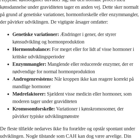
kønsdannelse under graviditeten tager en anden vej. Dette sker normalt
på grund af genetiske variationer, hormonforskelle eller enzymmangler,
der påvirker udviklingen. De vigtigste årsager omfatter:
Genetiske variationer:
Ændringer i gener, der styrer
kønsudvikling og hormonproduktion
Hormonubalance:
For meget eller for lidt af visse hormoner i
kritiske udviklingsperioder
Enzymmangler:
Manglende eller reducerede enzymer, der er
nødvendige for normal hormonproduktion
Androgenresistens:
Når kroppen ikke kan reagere korrekt på
mandlige hormoner
Mødrefaktorer:
Sjældent visse medicin eller hormoner, som
moderen tager under graviditeten
Kromosomforskelle:
Variationer i kønskromosomer, der
påvirker typiske udviklingmønstre
De fleste tilfælde nedarves ikke fra forældre og opstår spontant under
udviklingen. Nogle tilstande som CAH kan dog være arvelige. Din