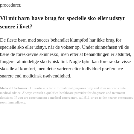
procedurer.
Vil mit barn have brug for specielle sko eller udstyr
senere i livet?
De fleste børn med succes behandlet klumpfod har ikke brug for
specielle sko eller udstyr, når de vokser op. Under skinnefasen vil de
bære de foreskrevne skinnesko, men efter at behandlingen er afsluttet,
fungerer almindelige sko typisk fint. Nogle børn kan foretrække visse
skostile af komfort, men dette varierer efter individuel præference
snarere end medicinsk nødvendighed.
Medical Disclaimer:
This article is for informational purposes only and does not constitute
medical advice. Always consult a qualified healthcare provider for diagnosis and treatment
decisions. If you are experiencing a medical emergency, call 911 or go to the nearest emergency
room immediately.