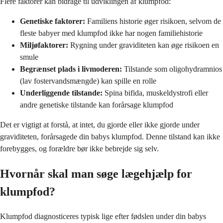
Flere faktorer kan bidrage til udviklingen af klumpfod:
Genetiske faktorer:
Familiens historie øger risikoen, selvom de
fleste babyer med klumpfod ikke har nogen familiehistorie
Miljøfaktorer:
Rygning under graviditeten kan øge risikoen en
smule
Begrænset plads i livmoderen:
Tilstande som oligohydramnios
(lav fostervandsmængde) kan spille en rolle
Underliggende tilstande:
Spina bifida, muskeldystrofi eller
andre genetiske tilstande kan forårsage klumpfod
Det er vigtigt at forstå, at intet, du gjorde eller ikke gjorde under
graviditeten, forårsagede din babys klumpfod. Denne tilstand kan ikke
forebygges, og forældre bør ikke bebrejde sig selv.
Hvornår skal man søge lægehjælp for
klumpfod?
Klumpfod diagnosticeres typisk lige efter fødslen under din babys