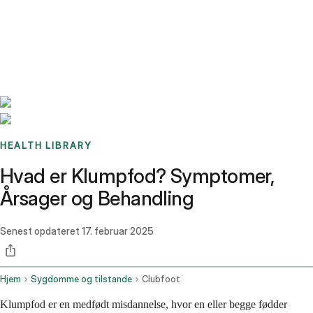
Benchmarks
Stories
FAQ
Sign up / Log in
HEALTH LIBRARY
Hvad er Klumpfod? Symptomer,
Årsager og Behandling
Senest opdateret
17. februar 2025
Hjem
Sygdomme og tilstande
Clubfoot
Klumpfod er en medfødt misdannelse, hvor en eller begge fødder