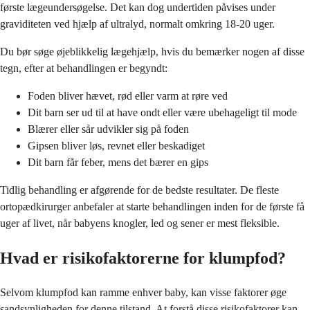
første lægeundersøgelse. Det kan dog undertiden påvises under
graviditeten ved hjælp af ultralyd, normalt omkring 18-20 uger.
Du bør søge øjeblikkelig lægehjælp, hvis du bemærker nogen af disse
tegn, efter at behandlingen er begyndt:
Foden bliver hævet, rød eller varm at røre ved
Dit barn ser ud til at have ondt eller være ubehageligt til mode
Blærer eller sår udvikler sig på foden
Gipsen bliver løs, revnet eller beskadiget
Dit barn får feber, mens det bærer en gips
Tidlig behandling er afgørende for de bedste resultater. De fleste
ortopædkirurger anbefaler at starte behandlingen inden for de første få
uger af livet, når babyens knogler, led og sener er mest fleksible.
Hvad er risikofaktorerne for klumpfod?
Selvom klumpfod kan ramme enhver baby, kan visse faktorer øge
sandsynligheden for denne tilstand. At forstå disse risikofaktorer kan