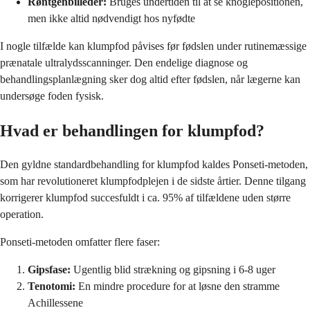
Røntgenbilleder:
Bruges undertiden til at se knoglepositionen,
men ikke altid nødvendigt hos nyfødte
I nogle tilfælde kan klumpfod påvises før fødslen under rutinemæssige
prænatale ultralydsscanninger. Den endelige diagnose og
behandlingsplanlægning sker dog altid efter fødslen, når lægerne kan
undersøge foden fysisk.
Hvad er behandlingen for klumpfod?
Den gyldne standardbehandling for klumpfod kaldes Ponseti-metoden,
som har revolutioneret klumpfodplejen i de sidste årtier. Denne tilgang
korrigerer klumpfod succesfuldt i ca. 95% af tilfældene uden større
operation.
Ponseti-metoden omfatter flere faser:
Gipsfase:
Ugentlig blid strækning og gipsning i 6-8 uger
Tenotomi:
En mindre procedure for at løsne den stramme
Achillessene