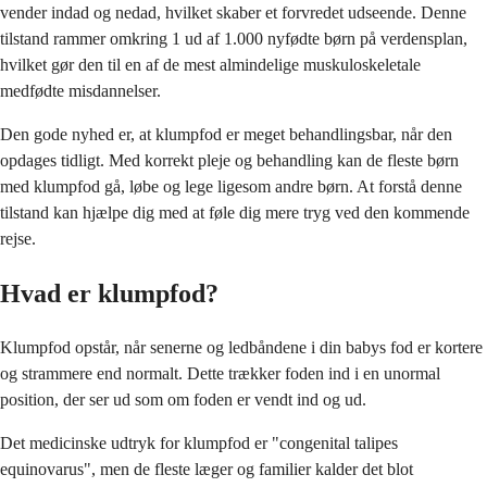
vender indad og nedad, hvilket skaber et forvredet udseende. Denne
tilstand rammer omkring 1 ud af 1.000 nyfødte børn på verdensplan,
hvilket gør den til en af de mest almindelige muskuloskeletale
medfødte misdannelser.
Den gode nyhed er, at klumpfod er meget behandlingsbar, når den
opdages tidligt. Med korrekt pleje og behandling kan de fleste børn
med klumpfod gå, løbe og lege ligesom andre børn. At forstå denne
tilstand kan hjælpe dig med at føle dig mere tryg ved den kommende
rejse.
Hvad er klumpfod?
Klumpfod opstår, når senerne og ledbåndene i din babys fod er kortere
og strammere end normalt. Dette trækker foden ind i en unormal
position, der ser ud som om foden er vendt ind og ud.
Det medicinske udtryk for klumpfod er "congenital talipes
equinovarus", men de fleste læger og familier kalder det blot