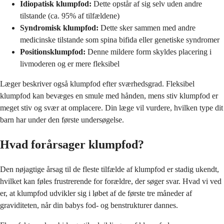
Idiopatisk klumpfod:
Dette opstår af sig selv uden andre
tilstande (ca. 95% af tilfældene)
Syndromisk klumpfod:
Dette sker sammen med andre
medicinske tilstande som spina bifida eller genetiske syndromer
Positionsklumpfod:
Denne mildere form skyldes placering i
livmoderen og er mere fleksibel
Læger beskriver også klumpfod efter sværhedsgrad. Fleksibel
klumpfod kan bevæges en smule med hånden, mens stiv klumpfod er
meget stiv og svær at omplacere. Din læge vil vurdere, hvilken type dit
barn har under den første undersøgelse.
Hvad forårsager klumpfod?
Den nøjagtige årsag til de fleste tilfælde af klumpfod er stadig ukendt,
hvilket kan føles frustrerende for forældre, der søger svar. Hvad vi ved
er, at klumpfod udvikler sig i løbet af de første tre måneder af
graviditeten, når din babys fod- og benstrukturer dannes.