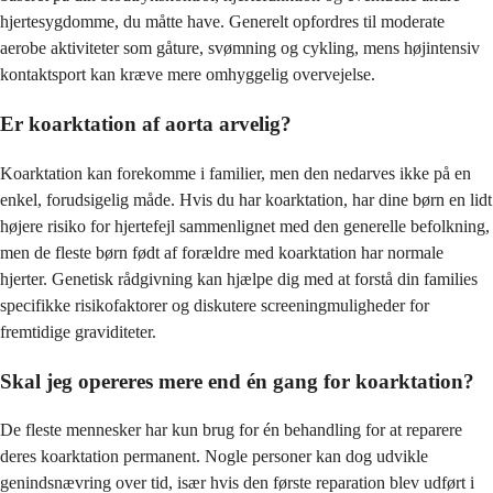
hjertesygdomme, du måtte have. Generelt opfordres til moderate
aerobe aktiviteter som gåture, svømning og cykling, mens højintensiv
kontaktsport kan kræve mere omhyggelig overvejelse.
Er koarktation af aorta arvelig?
Koarktation kan forekomme i familier, men den nedarves ikke på en
enkel, forudsigelig måde. Hvis du har koarktation, har dine børn en lidt
højere risiko for hjertefejl sammenlignet med den generelle befolkning,
men de fleste børn født af forældre med koarktation har normale
hjerter. Genetisk rådgivning kan hjælpe dig med at forstå din families
specifikke risikofaktorer og diskutere screeningmuligheder for
fremtidige graviditeter.
Skal jeg opereres mere end én gang for koarktation?
De fleste mennesker har kun brug for én behandling for at reparere
deres koarktation permanent. Nogle personer kan dog udvikle
genindsnævring over tid, især hvis den første reparation blev udført i