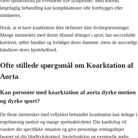
være opmærksom på eventuelle nye symptomer. Med korrekt
lægefaglig behandling kan komplikationer ofte forebygges eller
minimeres.
Husk, at at have koarktation ikke definerer dine livsbegrænsninger.
Mange mennesker med denne tilstand deltager i sport, har succesfulde
karrierer, stifter familier og forfølger deres drømme, mens de ansvarligt
håndterer deres hjertehelbred.
Ofte stillede spørgsmål om Koarktation af
Aorta
Kan personer med koarktation af aorta dyrke motion
og dyrke sport?
De fleste mennesker med vellykket behandlet koarktation kan deltage i
regelmæssig motion og mange sportsaktiviteter. Din kardiolog vil
vurdere din specifikke situation og give personlige retningslinjer
baseret på din blodtrykskontrol, hjertefunktion og eventuelle andre