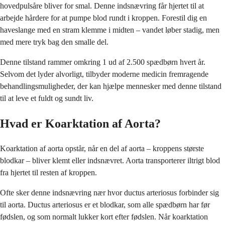
hovedpulsåre bliver for smal. Denne indsnævring får hjertet til at
arbejde hårdere for at pumpe blod rundt i kroppen. Forestil dig en
haveslange med en stram klemme i midten – vandet løber stadig, men
med mere tryk bag den smalle del.
Denne tilstand rammer omkring 1 ud af 2.500 spædbørn hvert år.
Selvom det lyder alvorligt, tilbyder moderne medicin fremragende
behandlingsmuligheder, der kan hjælpe mennesker med denne tilstand
til at leve et fuldt og sundt liv.
Hvad er Koarktation af Aorta?
Koarktation af aorta opstår, når en del af aorta – kroppens største
blodkar – bliver klemt eller indsnævret. Aorta transporterer iltrigt blod
fra hjertet til resten af kroppen.
Ofte sker denne indsnævring nær hvor ductus arteriosus forbinder sig
til aorta. Ductus arteriosus er et blodkar, som alle spædbørn har før
fødslen, og som normalt lukker kort efter fødslen. Når koarktation