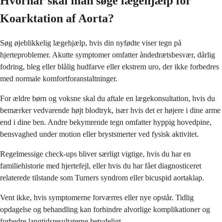
Hvornår skal man søge lægehjælp for
Koarktation af Aorta?
Søg øjeblikkelig lægehjælp, hvis din nyfødte viser tegn på
hjerteproblemer. Akutte symptomer omfatter åndedrætsbesvær, dårlig
fodring, bleg eller blålig hudfarve eller ekstrem uro, der ikke forbedres
med normale komfortforanstaltninger.
For ældre børn og voksne skal du aftale en lægekonsultation, hvis du
bemærker vedvarende højt blodtryk, især hvis det er højere i dine arme
end i dine ben. Andre bekymrende tegn omfatter hyppig hovedpine,
bensvaghed under motion eller brystsmerter ved fysisk aktivitet.
Regelmessige check-ups bliver særligt vigtige, hvis du har en
familiehistorie med hjertefejl, eller hvis du har fået diagnosticeret
relaterede tilstande som Turners syndrom eller bicuspid aortaklap.
Vent ikke, hvis symptomerne forværres eller nye opstår. Tidlig
opdagelse og behandling kan forhindre alvorlige komplikationer og
forbedre langtidsresultaterne betydeligt.