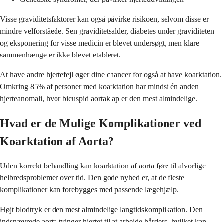
Visse graviditetsfaktorer kan også påvirke risikoen, selvom disse er
mindre velforståede. Sen graviditetsalder, diabetes under graviditeten
og eksponering for visse medicin er blevet undersøgt, men klare
sammenhænge er ikke blevet etableret.
At have andre hjertefejl øger dine chancer for også at have koarktation.
Omkring 85% af personer med koarktation har mindst én anden
hjerteanomali, hvor bicuspid aortaklap er den mest almindelige.
Hvad er de Mulige Komplikationer ved
Koarktation af Aorta?
Uden korrekt behandling kan koarktation af aorta føre til alvorlige
helbredsproblemer over tid. Den gode nyhed er, at de fleste
komplikationer kan forebygges med passende lægehjælp.
Højt blodtryk er den mest almindelige langtidskomplikation. Den
indsnævrede aorta tvinger hjertet til at arbejde hårdere, hvilket kan