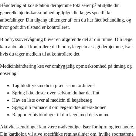
Håndtering af koarktation derhjemme fokuserer på at støtte din
generelle hjerte-kar-sundhed og følge din læges specifikke
anbefalinger. Din tilgang afhænger af, om du har fået behandling, og
hvor godt din tilstand er kontrolleret.
Blodtryksovervågning bliver en afgørende del af din rutine. Din læge
kan anbefale at kontrollere dit blodtryk regelmæssigt derhjemme, især
hvis du tager medicin til at kontrollere det.
Medicinhåndtering kræver omhyggelig opmærksomhed på timing og
dosering:
Tag blodtryksmedicin præcis som ordineret
Spring ikke doser over, selvom du har det fint
Hav en liste over al medicin til lægebesøg
Spørg din farmaceut om lægemiddelinteraktioner
Rapporter bivirkninger til din læge med det samme
Aktivitetsændringer kan være nødvendige, især for børn og teenagere.
Din kardiolog vil give specifikke retningslinjer om, hvilke sportsgrene