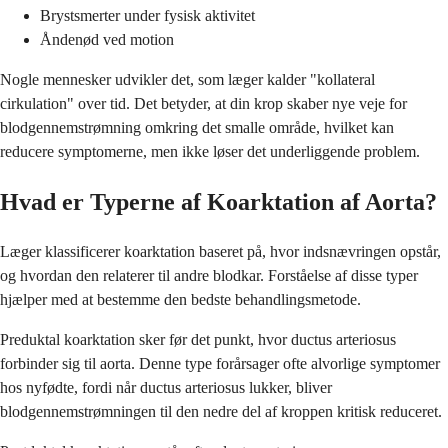
Brystsmerter under fysisk aktivitet
Åndenød ved motion
Nogle mennesker udvikler det, som læger kalder "kollateral
cirkulation" over tid. Det betyder, at din krop skaber nye veje for
blodgennemstrømning omkring det smalle område, hvilket kan
reducere symptomerne, men ikke løser det underliggende problem.
Hvad er Typerne af Koarktation af Aorta?
Læger klassificerer koarktation baseret på, hvor indsnævringen opstår,
og hvordan den relaterer til andre blodkar. Forståelse af disse typer
hjælper med at bestemme den bedste behandlingsmetode.
Preduktal koarktation sker før det punkt, hvor ductus arteriosus
forbinder sig til aorta. Denne type forårsager ofte alvorlige symptomer
hos nyfødte, fordi når ductus arteriosus lukker, bliver
blodgennemstrømningen til den nedre del af kroppen kritisk reduceret.