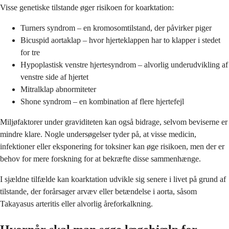
Visse genetiske tilstande øger risikoen for koarktation:
Turners syndrom – en kromosomtilstand, der påvirker piger
Bicuspid aortaklap – hvor hjerteklappen har to klapper i stedet
for tre
Hypoplastisk venstre hjertesyndrom – alvorlig underudvikling af
venstre side af hjertet
Mitralklap abnormiteter
Shone syndrom – en kombination af flere hjertefejl
Miljøfaktorer under graviditeten kan også bidrage, selvom beviserne er
mindre klare. Nogle undersøgelser tyder på, at visse medicin,
infektioner eller eksponering for toksiner kan øge risikoen, men der er
behov for mere forskning for at bekræfte disse sammenhænge.
I sjældne tilfælde kan koarktation udvikle sig senere i livet på grund af
tilstande, der forårsager arvæv eller betændelse i aorta, såsom
Takayasus arteritis eller alvorlig åreforkalkning.