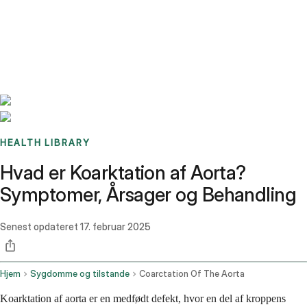
Benchmarks
Stories
FAQ
Sign up / Log in
HEALTH LIBRARY
Hvad er Koarktation af Aorta?
Symptomer, Årsager og Behandling
Senest opdateret
17. februar 2025
Hjem
Sygdomme og tilstande
Coarctation Of The Aorta
Koarktation af aorta er en medfødt defekt, hvor en del af kroppens