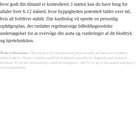
hvor godt din tilstand er kontrolleret. I starten kan du have brug for
aftaler hver 6-12 måned, hvor hyppigheden potentielt falder over tid,
hvis alt forbliver stabilt. Din kardiolog vil oprette en personlig
opfølgesplan, der omfatter regelmæssige billeddiagnostiske
undersøgelser for at overvåge din aorta og vurderinger af dit blodtryk
og hjertefunktion.
Medical Disclaimer:
This article is for informational purposes only and does not constitute
medical advice. Always consult a qualified healthcare provider for diagnosis and treatment
decisions. If you are experiencing a medical emergency, call 911 or go to the nearest emergency
room immediately.