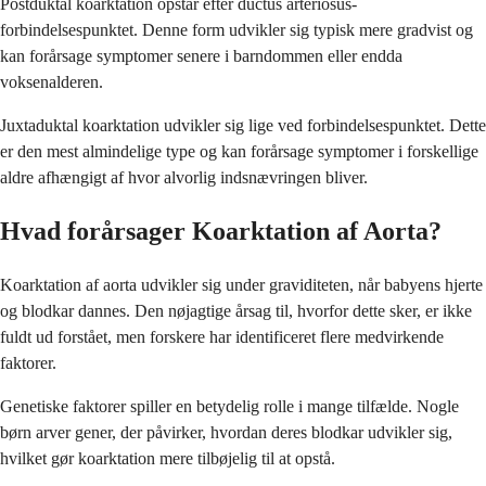
Postduktal koarktation opstår efter ductus arteriosus-
forbindelsespunktet. Denne form udvikler sig typisk mere gradvist og
kan forårsage symptomer senere i barndommen eller endda
voksenalderen.
Juxtaduktal koarktation udvikler sig lige ved forbindelsespunktet. Dette
er den mest almindelige type og kan forårsage symptomer i forskellige
aldre afhængigt af hvor alvorlig indsnævringen bliver.
Hvad forårsager Koarktation af Aorta?
Koarktation af aorta udvikler sig under graviditeten, når babyens hjerte
og blodkar dannes. Den nøjagtige årsag til, hvorfor dette sker, er ikke
fuldt ud forstået, men forskere har identificeret flere medvirkende
faktorer.
Genetiske faktorer spiller en betydelig rolle i mange tilfælde. Nogle
børn arver gener, der påvirker, hvordan deres blodkar udvikler sig,
hvilket gør koarktation mere tilbøjelig til at opstå.