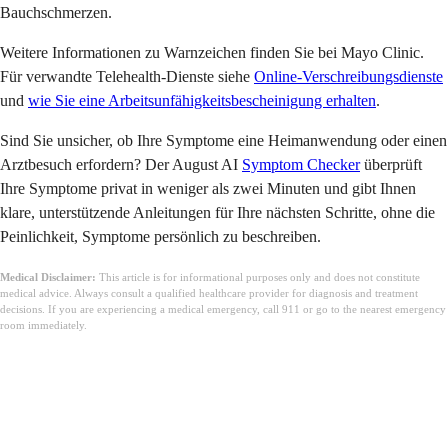
Bauchschmerzen.
Weitere Informationen zu Warnzeichen finden Sie bei Mayo Clinic.
Für verwandte Telehealth-Dienste siehe
Online-Verschreibungsdienste
und
wie Sie eine Arbeitsunfähigkeitsbescheinigung erhalten
.
Sind Sie unsicher, ob Ihre Symptome eine Heimanwendung oder einen
Arztbesuch erfordern? Der August AI
Symptom Checker
überprüft
Ihre Symptome privat in weniger als zwei Minuten und gibt Ihnen
klare, unterstützende Anleitungen für Ihre nächsten Schritte, ohne die
Peinlichkeit, Symptome persönlich zu beschreiben.
Medical Disclaimer:
This article is for informational purposes only and does not constitute
medical advice. Always consult a qualified healthcare provider for diagnosis and treatment
decisions. If you are experiencing a medical emergency, call 911 or go to the nearest emergency
room immediately.