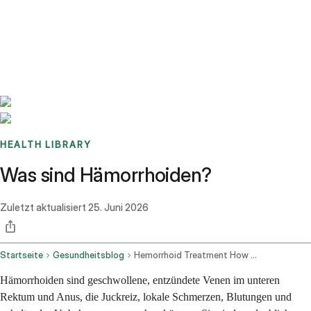
Benchmarks
Stories
FAQ
Sign up / Log in
HEALTH LIBRARY
Was sind Hämorrhoiden?
Zuletzt aktualisiert
25. Juni 2026
Startseite
Gesundheitsblog
Hemorrhoid Treatment How To Treat Hemorrhoids And Find Relief At Home
Hämorrhoiden sind geschwollene, entzündete Venen im unteren
Rektum und Anus, die Juckreiz, lokale Schmerzen, Blutungen und