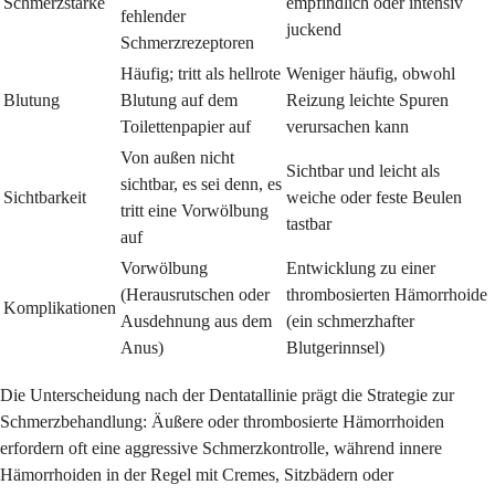
Schmerzstärke
empfindlich oder intensiv
fehlender
juckend
Schmerzrezeptoren
Häufig; tritt als hellrote
Weniger häufig, obwohl
Blutung
Blutung auf dem
Reizung leichte Spuren
Toilettenpapier auf
verursachen kann
Von außen nicht
Sichtbar und leicht als
sichtbar, es sei denn, es
Sichtbarkeit
weiche oder feste Beulen
tritt eine Vorwölbung
tastbar
auf
Vorwölbung
Entwicklung zu einer
(Herausrutschen oder
thrombosierten Hämorrhoide
Komplikationen
Ausdehnung aus dem
(ein schmerzhafter
Anus)
Blutgerinnsel)
Die Unterscheidung nach der Dentatallinie prägt die Strategie zur
Schmerzbehandlung: Äußere oder thrombosierte Hämorrhoiden
erfordern oft eine aggressive Schmerzkontrolle, während innere
Hämorrhoiden in der Regel mit Cremes, Sitzbädern oder