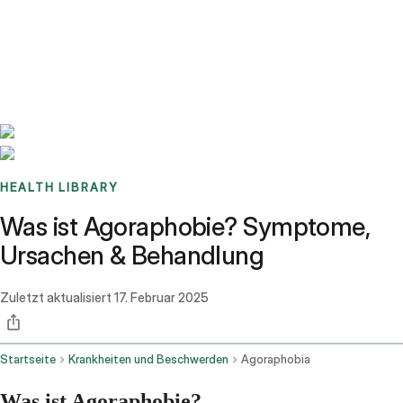
Benchmarks
Stories
FAQ
Sign up / Log in
HEALTH LIBRARY
Was ist Agoraphobie? Symptome,
Ursachen & Behandlung
Zuletzt aktualisiert
17. Februar 2025
Startseite
Krankheiten und Beschwerden
Agoraphobia
Was ist Agoraphobie?