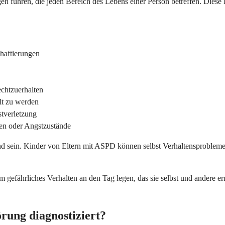
en führen, die jeden Bereich des Lebens einer Person betreffen. Diese
nhaftierungen
rechtzuerhalten
lt zu werden
tverletzung
en oder Angstzustände
 sein. Kinder von Eltern mit ASPD können selbst Verhaltensprobleme 
gefährliches Verhalten an den Tag legen, das sie selbst und andere e
örung diagnostiziert?