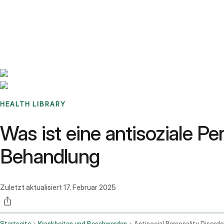
Benchmarks
Stories
FAQ
Sign up / Log in
HEALTH LIBRARY
Was ist eine antisoziale 
Behandlung
Zuletzt aktualisiert
17. Februar 2025
Startseite
Krankheiten und Beschwerden
Antisocial Personality Disorde