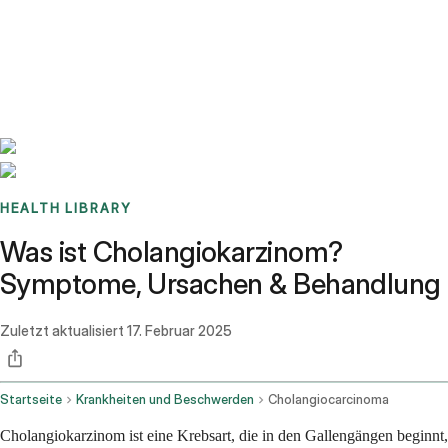
Benchmarks
Stories
FAQ
Sign up / Log in
HEALTH LIBRARY
Was ist Cholangiokarzinom?
Symptome, Ursachen & Behandlung
Zuletzt aktualisiert
17. Februar 2025
Startseite
Krankheiten und Beschwerden
Cholangiocarcinoma
Cholangiokarzinom ist eine Krebsart, die in den Gallengängen beginnt,