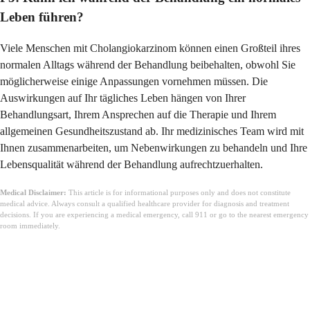
Leben führen?
Viele Menschen mit Cholangiokarzinom können einen Großteil ihres
normalen Alltags während der Behandlung beibehalten, obwohl Sie
möglicherweise einige Anpassungen vornehmen müssen. Die
Auswirkungen auf Ihr tägliches Leben hängen von Ihrer
Behandlungsart, Ihrem Ansprechen auf die Therapie und Ihrem
allgemeinen Gesundheitszustand ab. Ihr medizinisches Team wird mit
Ihnen zusammenarbeiten, um Nebenwirkungen zu behandeln und Ihre
Lebensqualität während der Behandlung aufrechtzuerhalten.
Medical Disclaimer:
This article is for informational purposes only and does not constitute
medical advice. Always consult a qualified healthcare provider for diagnosis and treatment
decisions. If you are experiencing a medical emergency, call 911 or go to the nearest emergency
room immediately.