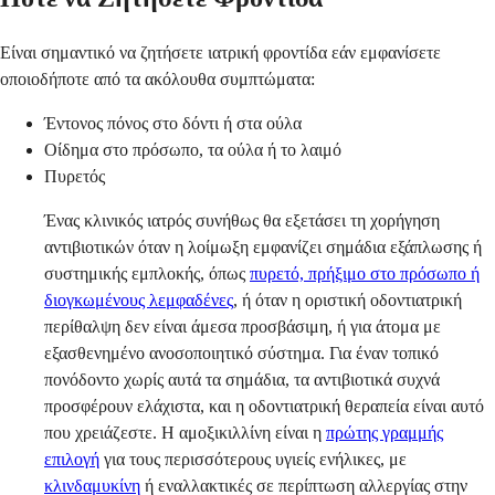
Είναι σημαντικό να ζητήσετε ιατρική φροντίδα εάν εμφανίσετε
οποιοδήποτε από τα ακόλουθα συμπτώματα:
Έντονος πόνος στο δόντι ή στα ούλα
Οίδημα στο πρόσωπο, τα ούλα ή το λαιμό
Πυρετός
Ένας κλινικός ιατρός συνήθως θα εξετάσει τη χορήγηση
αντιβιοτικών όταν η λοίμωξη εμφανίζει σημάδια εξάπλωσης ή
συστημικής εμπλοκής, όπως
πυρετό, πρήξιμο στο πρόσωπο ή
διογκωμένους λεμφαδένες
, ή όταν η οριστική οδοντιατρική
περίθαλψη δεν είναι άμεσα προσβάσιμη, ή για άτομα με
εξασθενημένο ανοσοποιητικό σύστημα. Για έναν τοπικό
πονόδοντο χωρίς αυτά τα σημάδια, τα αντιβιοτικά συχνά
προσφέρουν ελάχιστα, και η οδοντιατρική θεραπεία είναι αυτό
που χρειάζεστε. Η αμοξικιλλίνη είναι η
πρώτης γραμμής
επιλογή
για τους περισσότερους υγιείς ενήλικες, με
κλινδαμυκίνη
ή εναλλακτικές σε περίπτωση αλλεργίας στην