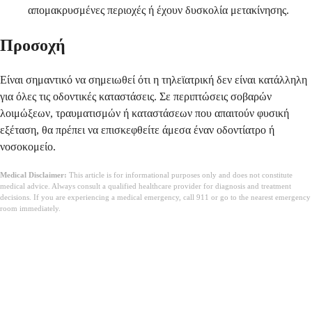
απομακρυσμένες περιοχές ή έχουν δυσκολία μετακίνησης.
Προσοχή
Είναι σημαντικό να σημειωθεί ότι η τηλεϊατρική δεν είναι κατάλληλη
για όλες τις οδοντικές καταστάσεις. Σε περιπτώσεις σοβαρών
λοιμώξεων, τραυματισμών ή καταστάσεων που απαιτούν φυσική
εξέταση, θα πρέπει να επισκεφθείτε άμεσα έναν οδοντίατρο ή
νοσοκομείο.
Medical Disclaimer:
This article is for informational purposes only and does not constitute
medical advice. Always consult a qualified healthcare provider for diagnosis and treatment
decisions. If you are experiencing a medical emergency, call 911 or go to the nearest emergency
room immediately.