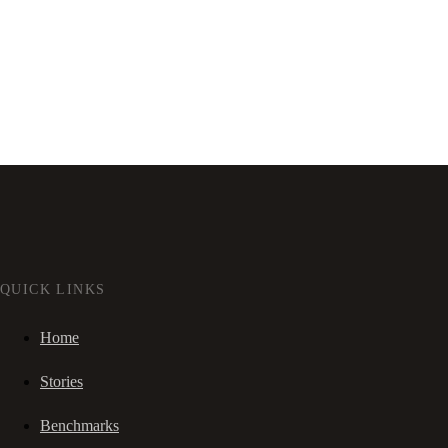
QUICK LINKS
Home
Stories
Benchmarks