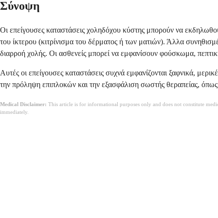
Σύνοψη
Οι επείγουσες καταστάσεις χοληδόχου κύστης μπορούν να εκδηλωθού
του ίκτερου (κιτρίνισμα του δέρματος ή των ματιών). Άλλα συνηθισ
διαρροή χολής. Οι ασθενείς μπορεί να εμφανίσουν φούσκωμα, πεπτική
Αυτές οι επείγουσες καταστάσεις συχνά εμφανίζονται ξαφνικά, μερι
την πρόληψη επιπλοκών και την εξασφάλιση σωστής θεραπείας, όπως 
Medical Disclaimer:
This article is for informational purposes only and does not constitute med
immediately.