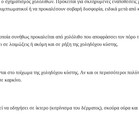
 ο σχηματισμός χολόλιθων. Πρόκειται για σκληρυμένες εναποθέσεις 
 ασυμπτωματικοί ή να προκαλέσουν σοβαρή δυσφορία, ειδικά μετά απ
οποία συνήθως προκαλείται από χολόλιθο που αποφράσσει τον πόρο τ
ι σε λοιμώξεις ή ακόμη και σε ρήξη της χοληδόχου κύστης.
ται στο τοίχωμα της χοληδόχου κύστης. Αν και οι περισσότεροι πολύ
σε καρκίνο.
 να οδηγήσει σε ίκτερο (κιτρίνισμα του δέρματος), σκούρα ούρα κα