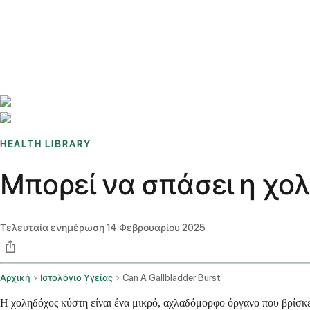
Benchmarks
Stories
FAQ
Sign up / Log in
HEALTH LIBRARY
Μπορεί να σπάσει η χο
Τελευταία ενημέρωση
14 Φεβρουαρίου 2025
Αρχική
Ιστολόγιο Υγείας
Can A Gallbladder Burst
Η χοληδόχος κύστη είναι ένα μικρό, αχλαδόμορφο όργανο που βρίσκε