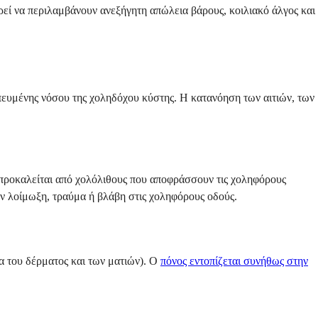
ρεί να περιλαμβάνουν ανεξήγητη απώλεια βάρους, κοιλιακό άλγος και
πευμένης νόσου της χοληδόχου κύστης. Η κατανόηση των αιτιών, των
ά προκαλείται από χολόλιθους που αποφράσσουν τις χοληφόρους
υν λοίμωξη, τραύμα ή βλάβη στις χοληφόρους οδούς.
μα του δέρματος και των ματιών). Ο
πόνος εντοπίζεται συνήθως στην