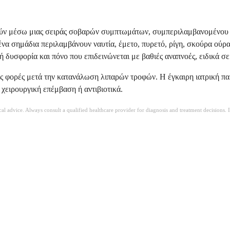
ν μέσω μιας σειράς σοβαρών συμπτωμάτων, συμπεριλαμβανομένου του
μένα σημάδια περιλαμβάνουν ναυτία, έμετο, πυρετό, ρίγη, σκούρα ού
 δυσφορία και πόνο που επιδεινώνεται με βαθιές αναπνοές, ειδικά σ
κές φορές μετά την κατανάλωση λιπαρών τροφών. Η έγκαιρη ιατρική π
χειρουργική επέμβαση ή αντιβιοτικά.
ical advice. Always consult a qualified healthcare provider for diagnosis and treatment decisions