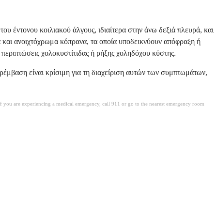
 έντονου κοιλιακού άλγους, ιδιαίτερα στην άνω δεξιά πλευρά, και
ρα και ανοιχτόχρωμα κόπρανα, τα οποία υποδεικνύουν απόφραξη ή
ε περιπτώσεις χολοκυστίτιδας ή ρήξης χοληδόχου κύστης.
αρέμβαση είναι κρίσιμη για τη διαχείριση αυτών των συμπτωμάτων,
. If you are experiencing a medical emergency, call 911 or go to the nearest emergency room