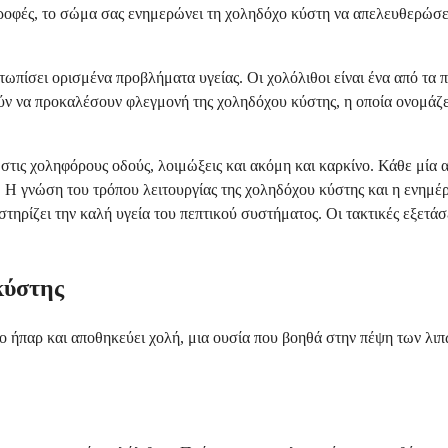
 τροφές, το σώμα σας ενημερώνει τη χοληδόχο κύστη να απελευθερώσε
ετωπίσει ορισμένα προβλήματα υγείας. Οι χολόλιθοι είναι ένα από τ
ύν να προκαλέσουν φλεγμονή της χοληδόχου κύστης, η οποία ονομάζετ
ις χοληφόρους οδούς, λοιμώξεις και ακόμη και καρκίνο. Κάθε μία απ
α. Η γνώση του τρόπου λειτουργίας της χοληδόχου κύστης και η ενημ
τηρίζει την καλή υγεία του πεπτικού συστήματος. Οι τακτικές εξετάσε
κύστης
το ήπαρ και αποθηκεύει χολή, μια ουσία που βοηθά στην πέψη των λι