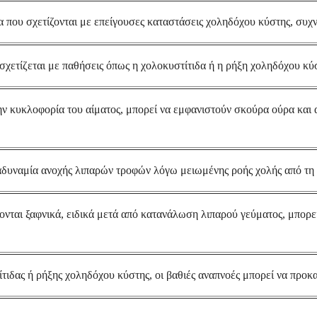
που σχετίζονται με επείγουσες καταστάσεις χοληδόχου κύστης, συχν
σχετίζεται με παθήσεις όπως η χολοκυστίτιδα ή η ρήξη χοληδόχου κύ
ν κυκλοφορία του αίματος, μπορεί να εμφανιστούν σκούρα ούρα και
δυναμία ανοχής λιπαρών τροφών λόγω μειωμένης ροής χολής από τη
νται ξαφνικά, ειδικά μετά από κατανάλωση λιπαρού γεύματος, μπορ
ίτιδας ή ρήξης χοληδόχου κύστης, οι βαθιές αναπνοές μπορεί να προ