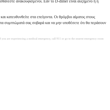
αισθάνεστε ανακουφισμένοι. Εάν το D-dimer είναι αυξημένο ή η
αι κατευθυνθείτε στα επείγοντα. Οι θρόμβοι αίματος στους
τε τα συμπτώματά σας σοβαρά και να μην υποθέσετε ότι θα περάσουν
. If you are experiencing a medical emergency, call 911 or go to the nearest emergency room