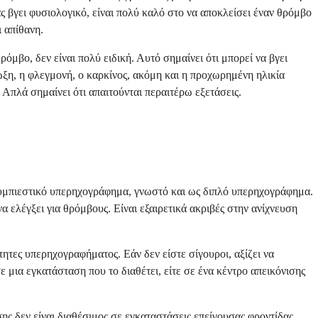
 βγει φυσιολογικό, είναι πολύ καλό στο να αποκλείσει έναν θρόμβο
 απίθανη.
όμβο, δεν είναι πολύ ειδική. Αυτό σημαίνει ότι μπορεί να βγει
ξη, η φλεγμονή, ο καρκίνος, ακόμη και η προχωρημένη ηλικία
Απλά σημαίνει ότι απαιτούνται περαιτέρω εξετάσεις.
 συμπιεστικό υπερηχογράφημα, γνωστό και ως διπλό υπερηχογράφημα.
να ελέγξει για θρόμβους. Είναι εξαιρετικά ακριβές στην ανίχνευση
ητες υπερηχογραφήματος. Εάν δεν είστε σίγουροι, αξίζει να
μια εγκατάσταση που το διαθέτει, είτε σε ένα κέντρο απεικόνισης
ης δεν είναι διαθέσιμος σε εγκαταστάσεις επείγουσας φροντίδας.