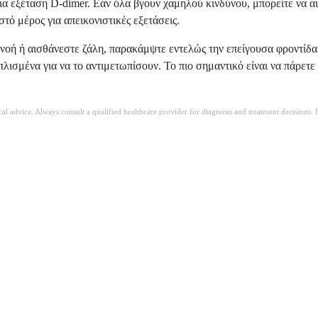
 μια εξέταση D-dimer. Εάν όλα βγουν χαμηλού κινδύνου, μπορείτε να 
ό μέρος για απεικονιστικές εξετάσεις.
οή ή αισθάνεστε ζάλη, παρακάμψτε εντελώς την επείγουσα φροντίδα κ
οπλισμένα για να το αντιμετωπίσουν. Το πιο σημαντικό είναι να πάρε
ical advice. Always consult a qualified healthcare provider for diagnosis and treatment decisions