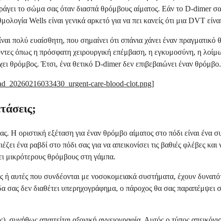
άγει το σώμα σας όταν διασπά θρόμβους αίματος. Εάν το D-dimer σας
ογία Wells είναι γενικά αρκετό για να πει κανείς ότι μια DVT είναι
ναι πολύ ευαίσθητη, που σημαίνει ότι σπάνια χάνει έναν πραγματικό θρ
ντες όπως η πρόσφατη χειρουργική επέμβαση, η εγκυμοσύνη, η λοίμω
 θρόμβος. Έτσι, ένα θετικό D-dimer δεν επιβεβαιώνει έναν θρόμβο. 
load_20260216033430_urgent-care-blood-clot.png
]
τάσεις;
ς. Η οριστική εξέταση για έναν θρόμβο αίματος στο πόδι είναι ένα
ζει ένα ραβδί στο πόδι σας για να απεικονίσει τις βαθιές φλέβες και 
ει μικρότερους θρόμβους στη γάμπα.
ες ή αυτές που συνδέονται με νοσοκομειακά συστήματα, έχουν δυνατότ
α σας δεν διαθέτει υπερηχογράφημα, ο πάροχος θα σας παραπέμψει σε 
, συνήθως απαιτείται αξονική αγγειογραφία. Αυτός ο τύπος απεικόνισ