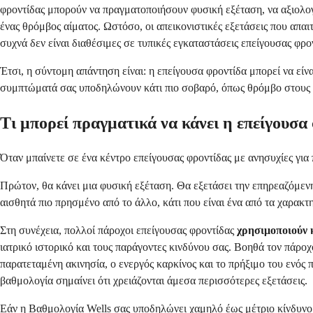
φροντίδας μπορούν να πραγματοποιήσουν φυσική εξέταση, να αξιολογή
ένας θρόμβος αίματος. Ωστόσο, οι απεικονιστικές εξετάσεις που απα
συχνά δεν είναι διαθέσιμες σε τυπικές εγκαταστάσεις επείγουσας φρο
Έτσι, η σύντομη απάντηση είναι: η επείγουσα φροντίδα μπορεί να εί
συμπτώματά σας υποδηλώνουν κάτι πιο σοβαρό, όπως θρόμβο στους πν
Τι μπορεί πραγματικά να κάνει η επείγουσα
Όταν μπαίνετε σε ένα κέντρο επείγουσας φροντίδας με ανησυχίες για
Πρώτον, θα κάνει μια φυσική εξέταση. Θα εξετάσει την επηρεαζόμενη 
αισθητά πιο πρησμένο από το άλλο, κάτι που είναι ένα από τα χαρακ
Στη συνέχεια, πολλοί πάροχοι επείγουσας φροντίδας
χρησιμοποιούν 
ιατρικό ιστορικό και τους παράγοντες κινδύνου σας. Βοηθά τον πάρο
παρατεταμένη ακινησία, ο ενεργός καρκίνος και το πρήξιμο του ενός
βαθμολογία σημαίνει ότι χρειάζονται άμεσα περισσότερες εξετάσεις.
Εάν η Βαθμολογία Wells σας υποδηλώνει χαμηλό έως μέτριο κίνδυνο,