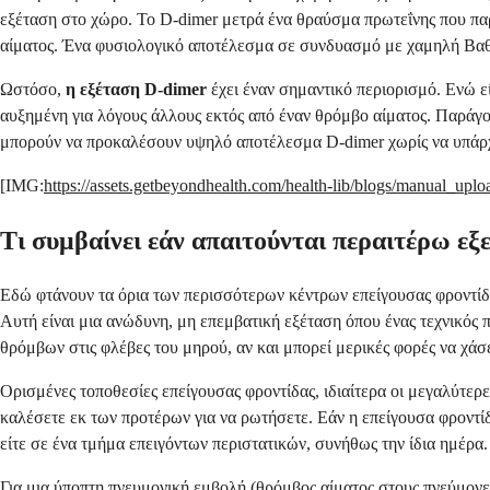
εξέταση στο χώρο. Το D-dimer μετρά ένα θραύσμα πρωτεΐνης που παρ
αίματος. Ένα φυσιολογικό αποτέλεσμα σε συνδυασμό με χαμηλή Βαθμολ
Ωστόσο,
η εξέταση D-dimer
έχει έναν σημαντικό περιορισμό. Ενώ εί
αυξημένη για λόγους άλλους εκτός από έναν θρόμβο αίματος. Παράγο
μπορούν να προκαλέσουν υψηλό αποτέλεσμα D-dimer χωρίς να υπάρχει
[IMG:
https://assets.getbeyondhealth.com/health-lib/blogs/manual_up
Τι συμβαίνει εάν απαιτούνται περαιτέρω εξε
Εδώ φτάνουν τα όρια των περισσότερων κέντρων επείγουσας φροντίδα
Αυτή είναι μια ανώδυνη, μη επεμβατική εξέταση όπου ένας τεχνικός πιέ
θρόμβων στις φλέβες του μηρού, αν και μπορεί μερικές φορές να χάσ
Ορισμένες τοποθεσίες επείγουσας φροντίδας, ιδιαίτερα οι μεγαλύτερ
καλέσετε εκ των προτέρων για να ρωτήσετε. Εάν η επείγουσα φροντίδ
είτε σε ένα τμήμα επειγόντων περιστατικών, συνήθως την ίδια ημέρα.
Για μια ύποπτη πνευμονική εμβολή (θρόμβος αίματος στους πνεύμονες)