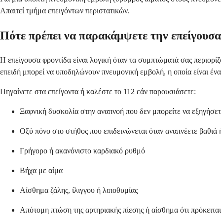
Απαιτεί τμήμα επειγόντων περιστατικών.
Πότε πρέπει να παρακάμψετε την επείγουσα 
Η επείγουσα φροντίδα είναι λογική όταν τα συμπτώματά σας περιορί
επειδή μπορεί να υποδηλώνουν πνευμονική εμβολή, η οποία είναι ένας
Πηγαίνετε στα επείγοντα ή καλέστε το 112 εάν παρουσιάσετε:
Ξαφνική δυσκολία στην αναπνοή που δεν μπορείτε να εξηγήσετ
Οξύ πόνο στο στήθος που επιδεινώνεται όταν αναπνέετε βαθιά 
Γρήγορο ή ακανόνιστο καρδιακό ρυθμό
Βήχα με αίμα
Αίσθημα ζάλης, ίλιγγου ή λιποθυμίας
Απότομη πτώση της αρτηριακής πίεσης ή αίσθημα ότι πρόκειτα