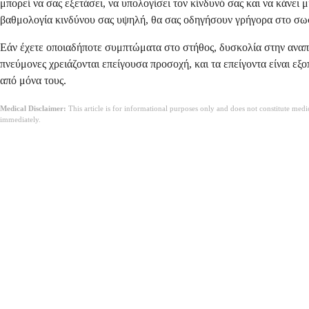
μπορεί να σας εξετάσει, να υπολογίσει τον κίνδυνό σας και να κάνει
βαθμολογία κινδύνου σας υψηλή, θα σας οδηγήσουν γρήγορα στο σωστ
Εάν έχετε οποιαδήποτε συμπτώματα στο στήθος, δυσκολία στην αναπν
πνεύμονες χρειάζονται επείγουσα προσοχή, και τα επείγοντα είναι εξ
από μόνα τους.
Medical Disclaimer:
This article is for informational purposes only and does not constitute med
immediately.