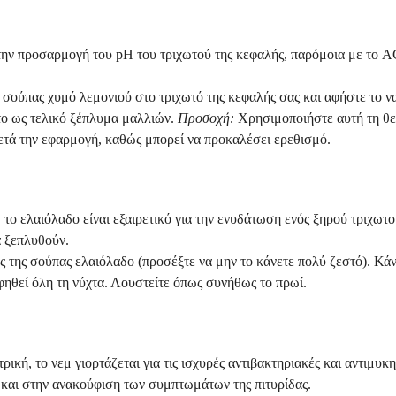
την προσαρμογή του pH του τριχωτού της κεφαλής, παρόμοια με το A
σούπας χυμό λεμονιού στο τριχωτό της κεφαλής σας και αφήστε το να
 το ως τελικό ξέπλυμα μαλλιών.
Προσοχή:
Χρησιμοποιήστε αυτή τη θε
ετά την εφαρμογή, καθώς μπορεί να προκαλέσει ερεθισμό.
το ελαιόλαδο είναι εξαιρετικό για την ενυδάτωση ενός ξηρού τριχωτ
α ξεπλυθούν.
ς της σούπας ελαιόλαδο (προσέξτε να μην το κάνετε πολύ ζεστό). Κάν
φηθεί όλη τη νύχτα. Λουστείτε όπως συνήθως το πρωί.
ική, το νεμ γιορτάζεται για τις ισχυρές αντιβακτηριακές και αντιμυκ
 και στην ανακούφιση των συμπτωμάτων της πιτυρίδας.