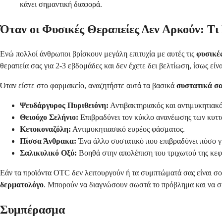
κάνει σημαντική διαφορά.
Όταν οι Φυσικές Θεραπείες Δεν Αρκούν: Τ
Ενώ πολλοί άνθρωποι βρίσκουν μεγάλη επιτυχία με αυτές τις
φυσικές
θεραπεία σας για 2-3 εβδομάδες και δεν έχετε δει βελτίωση, ίσως εί
Όταν είστε στο φαρμακείο, αναζητήστε αυτά τα βασικά
συστατικά σα
Ψευδάργυρος Πυριθειόνη:
Αντιβακτηριακός και αντιμυκητιακό
Θειούχο Σελήνιο:
Επιβραδύνει τον κύκλο ανανέωσης των κυττ
Κετοκοναζόλη:
Αντιμυκητιασικό ευρέος φάσματος.
Πίσσα Άνθρακα:
Ένα άλλο συστατικό που επιβραδύνει πόσο γρ
Σαλικυλικό Οξύ:
Βοηθά στην απολέπιση του τριχωτού της κεφ
Εάν τα προϊόντα OTC δεν λειτουργούν ή τα συμπτώματά σας είναι σο
δερματολόγο
. Μπορούν να διαγνώσουν σωστά το πρόβλημα και να σ
Συμπέρασμα