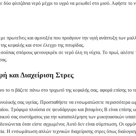
 δύο φλιτζάνια νερό μέχρι το υγρό να μειωθεί στο μισό. Αφήστε το 
 με πρωτεΐνες και αμινοξέα που προάγουν την υγιή ανάπτυξη των μαλ
της κεφαλής και στον έλεγχο της πιτυρίδας.
σούπας σπόρους φενουγκρέκ σε νερό όλη τη νύχτα. Το πρωί, αλέστε 
σας.
ή και Διαχείριση Στρες
ο το τι βάζετε
πάνω
στο τριχωτό της κεφαλής σας. αφορά επίσης το τ
υνολικής σας υγείας. Προσπαθήστε να ενσωματώσετε περισσότερα ωμέ
ίου. Τρόφιμα πλούσια σε ψευδάργυρο και βιταμίνες Β είναι επίσης ω
ικού σας συστήματος για την καταπολέμηση των μυκητιασικών υπαιτί
πιδεινώνεται όταν είστε αγχωμένοι; Αυτό δεν είναι σύμπτωση. Οι ορ
ia
. Η ενσωμάτωση απλών τεχνικών διαχείρισης στρες όπως διαλογισμ