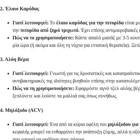
2. Έλαιο Καρύδας
Γιατί λειτουργεί:
Το
έλαιο καρύδας για την πιτυρίδα
είναι μ
την
πιτυρίδα από ξηρό τριχωτό
. Έχει επίσης αντιμικροβιακέ
Πώς να το χρησιμοποιήσετε:
Κάντε απαλό μασάζ με 3-5 κουταλ
μία ώρα (ή ακόμα και όλη τη νύχτα για εντατική θεραπεία). Ξε
3. Αλόη Βέρα
Γιατί λειτουργεί:
Γνωστή για τις δροσιστικές και καταπραϋντικ
αντιβακτηριακές της ιδιότητες βοηθούν επίσης στην καταπολέμ
Πώς να τη χρησιμοποιήσετε:
Εφαρμόστε αγνό τζελ αλόης βέρα
ξεπλύνετε και λούστε τα μαλλιά σας όπως συνήθως.
4. Μηλόξυδο (ACV)
Γιατί λειτουργεί:
Ένα από τα κύρια οφέλη του
μηλόξυδου για 
κεφαλής μπορεί να ενθαρρύνει την ανάπτυξη ζύμης, αλλά η οξ
που μπορεί να φράξουν τους πόρους.