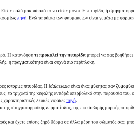
 Είστε πολύ μακριά από το να είστε μόνοι. Η πιτυρίδα, ή σμηγματορρο
γκοσμίως
πηγή
. Ενώ τα ράφια των φαρμακείων είναι γεμάτα με φαρμακ
χθρό. Η κατανόηση
τι προκαλεί την πιτυρίδα
μπορεί να σας βοηθήσει 
ής, η πραγματικότητα είναι συχνά πιο περίπλοκη.
ρες ιστορίες πιτυρίδας. Η
Malassezia
είναι ένας μύκητας σαν ζυμομύκ
υς, το τριχωτό της κεφαλής αντιδρά υπερβολικά στην παρουσία του,
ις χαρακτηριστικές λευκές νιφάδες
πηγή
.
α της σμηγματορροϊκής δερματίτιδας, της πιο σοβαρής μορφής πιτυρί
ιπαρές και έχετε επίσης ξηρό δέρμα σε άλλα μέρη του σώματός σας, μπ