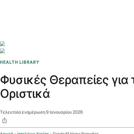
Benchmarks
Stories
FAQ
Sign up / Log in
HEALTH LIBRARY
Φυσικές Θεραπείες για 
Οριστικά
Τελευταία ενημέρωση
9 Ιανουαρίου 2026
Αρχική
Ιστολόγιο Υγείας
Dandruff Home Remedies