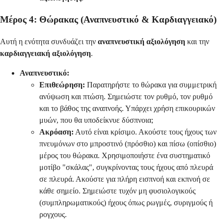
Μέρος 4: Θώρακας (Αναπνευστικό & Καρδιαγγειακό)
Αυτή η ενότητα συνδυάζει την
αναπνευστική αξιολόγηση
και την
καρδιαγγειακή αξιολόγηση
.
Αναπνευστικό:
Επιθεώρηση:
Παρατηρήστε το θώρακα για συμμετρική
ανύψωση και πτώση. Σημειώστε τον ρυθμό, τον ρυθμό
και το βάθος της αναπνοής. Υπάρχει χρήση επικουρικών
μυών, που θα υποδείκνυε δύσπνοια;
Ακρόαση:
Αυτό είναι κρίσιμο. Ακούστε τους ήχους των
πνευμόνων στο μπροστινό (πρόσθιο) και πίσω (οπίσθιο)
μέρος του θώρακα. Χρησιμοποιήστε ένα συστηματικό
μοτίβο "σκάλας", συγκρίνοντας τους ήχους από πλευρά
σε πλευρά. Ακούστε για πλήρη εισπνοή και εκπνοή σε
κάθε σημείο. Σημειώστε τυχόν μη φυσιολογικούς
(συμπληρωματικούς) ήχους όπως ρωγμές, συριγμούς ή
ρογχους.