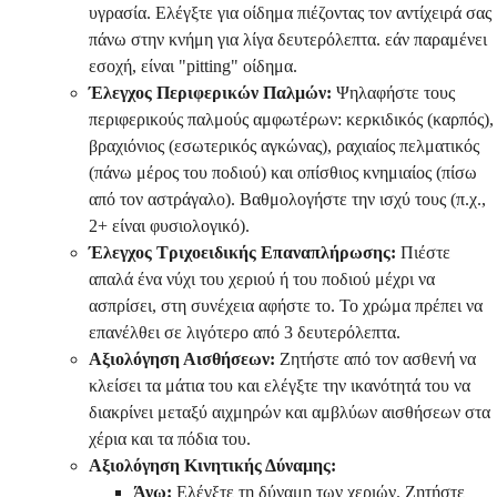
υγρασία. Ελέγξτε για οίδημα πιέζοντας τον αντίχειρά σας
πάνω στην κνήμη για λίγα δευτερόλεπτα. εάν παραμένει
εσοχή, είναι "pitting" οίδημα.
Έλεγχος Περιφερικών Παλμών:
Ψηλαφήστε τους
περιφερικούς παλμούς αμφωτέρων: κερκιδικός (καρπός),
βραχιόνιος (εσωτερικός αγκώνας), ραχιαίος πελματικός
(πάνω μέρος του ποδιού) και οπίσθιος κνημιαίος (πίσω
από τον αστράγαλο). Βαθμολογήστε την ισχύ τους (π.χ.,
2+ είναι φυσιολογικό).
Έλεγχος Τριχοειδικής Επαναπλήρωσης:
Πιέστε
απαλά ένα νύχι του χεριού ή του ποδιού μέχρι να
ασπρίσει, στη συνέχεια αφήστε το. Το χρώμα πρέπει να
επανέλθει σε λιγότερο από 3 δευτερόλεπτα.
Αξιολόγηση Αισθήσεων:
Ζητήστε από τον ασθενή να
κλείσει τα μάτια του και ελέγξτε την ικανότητά του να
διακρίνει μεταξύ αιχμηρών και αμβλύων αισθήσεων στα
χέρια και τα πόδια του.
Αξιολόγηση Κινητικής Δύναμης:
Άνω:
Ελέγξτε τη δύναμη των χεριών. Ζητήστε