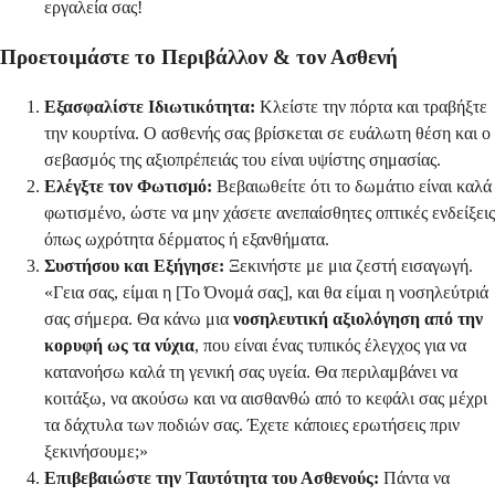
εργαλεία σας!
Προετοιμάστε το Περιβάλλον & τον Ασθενή
Εξασφαλίστε Ιδιωτικότητα:
Κλείστε την πόρτα και τραβήξτε
την κουρτίνα. Ο ασθενής σας βρίσκεται σε ευάλωτη θέση και ο
σεβασμός της αξιοπρέπειάς του είναι υψίστης σημασίας.
Ελέγξτε τον Φωτισμό:
Βεβαιωθείτε ότι το δωμάτιο είναι καλά
φωτισμένο, ώστε να μην χάσετε ανεπαίσθητες οπτικές ενδείξεις
όπως ωχρότητα δέρματος ή εξανθήματα.
Συστήσου και Εξήγησε:
Ξεκινήστε με μια ζεστή εισαγωγή.
«Γεια σας, είμαι η [Το Όνομά σας], και θα είμαι η νοσηλεύτριά
σας σήμερα. Θα κάνω μια
νοσηλευτική αξιολόγηση από την
κορυφή ως τα νύχια
, που είναι ένας τυπικός έλεγχος για να
κατανοήσω καλά τη γενική σας υγεία. Θα περιλαμβάνει να
κοιτάξω, να ακούσω και να αισθανθώ από το κεφάλι σας μέχρι
τα δάχτυλα των ποδιών σας. Έχετε κάποιες ερωτήσεις πριν
ξεκινήσουμε;»
Επιβεβαιώστε την Ταυτότητα του Ασθενούς:
Πάντα να