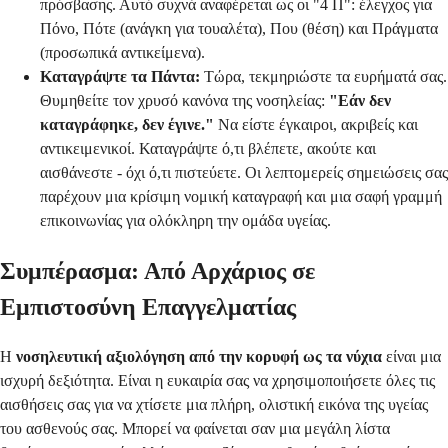
πρόσβασης. Αυτό συχνά αναφέρεται ως οι "4 Π": έλεγχος για
Πόνο, Πότε (ανάγκη για τουαλέτα), Που (θέση) και Πράγματα
(προσωπικά αντικείμενα).
Καταγράψτε τα Πάντα:
Τώρα, τεκμηριώστε τα ευρήματά σας.
Θυμηθείτε τον χρυσό κανόνα της νοσηλείας:
"Εάν δεν
καταγράφηκε, δεν έγινε."
Να είστε έγκαιροι, ακριβείς και
αντικειμενικοί. Καταγράψτε ό,τι βλέπετε, ακούτε και
αισθάνεστε - όχι ό,τι πιστεύετε. Οι λεπτομερείς σημειώσεις σας
παρέχουν μια κρίσιμη νομική καταγραφή και μια σαφή γραμμή
επικοινωνίας για ολόκληρη την ομάδα υγείας.
Συμπέρασμα: Από Αρχάριος σε
Εμπιστοσύνη Επαγγελματίας
Η
νοσηλευτική αξιολόγηση από την κορυφή ως τα νύχια
είναι μια
ισχυρή δεξιότητα. Είναι η ευκαιρία σας να χρησιμοποιήσετε όλες τις
αισθήσεις σας για να χτίσετε μια πλήρη, ολιστική εικόνα της υγείας
του ασθενούς σας. Μπορεί να φαίνεται σαν μια μεγάλη λίστα