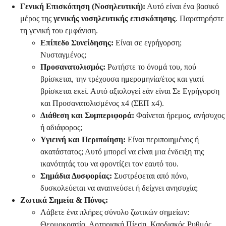
Γενική Επισκόπηση (Νοσηλευτική):
Αυτό είναι ένα βασικό
μέρος της
γενικής νοσηλευτικής επισκόπησης
. Παρατηρήστε
τη γενική του εμφάνιση.
Επίπεδο Συνείδησης:
Είναι σε εγρήγορση;
Νυσταγμένος;
Προσανατολισμός:
Ρωτήστε το όνομά του, πού
βρίσκεται, την τρέχουσα ημερομηνία/έτος και γιατί
βρίσκεται εκεί. Αυτό αξιολογεί εάν είναι Σε Εγρήγορση
και Προσανατολισμένος x4 (ΣΕΠ x4).
Διάθεση και Συμπεριφορά:
Φαίνεται ήρεμος, ανήσυχος
ή αδιάφορος;
Υγιεινή και Περιποίηση:
Είναι περιποιημένος ή
ακατάστατος; Αυτό μπορεί να είναι μια ένδειξη της
ικανότητάς του να φροντίζει τον εαυτό του.
Σημάδια Δυσφορίας:
Συστρέφεται από πόνο,
δυσκολεύεται να αναπνεύσει ή δείχνει ανησυχία;
Ζωτικά Σημεία & Πόνος:
Λάβετε ένα πλήρες σύνολο ζωτικών σημείων:
Θερμοκρασία, Αρτηριακή Πίεση, Καρδιακός Ρυθμός,