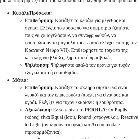
μια λεπτομερής εξέταση του κεφαλιού και των δομών του προσώπου.
Κεφάλι/Πρόσωπο:
Επιθεώρηση:
Κοιτάξτε το κεφάλι για μέγεθος και
σχήμα. Ελέγξτε το πρόσωπο για συμμετρία (ζητήστε
τους να χαμογελάσουν, να συνοφρυωθούν, να
φουσκώσουν τα μάγουλά τους - αυτό ελέγχει επίσης την
Κρανιακή Νεύρο VII). Επιθεωρήστε το τριχωτό της
κεφαλής για βλάβες, ξηρότητα ή προσβολές.
Ψηλάφηση:
Ψηλαφήστε απαλά τον κρανίο για τυχόν
εξογκώματα ή ευαισθησία.
Μάτια:
Επιθεώρηση:
Κοιτάξτε το σκληρό (πρέπει να είναι
λευκό) και τον επιπεφυκότα (πρέπει να είναι ροζ και
υγρό). Ελέγξτε για τυχόν εκκρίσεις ή ερυθρότητα.
Αξιολόγηση:
Εδώ μπαίνει το
PERRLA
: Οι
P
upils
(κόρες) είναι
E
qual (ίσοι),
R
ound (στρογγυλοί),
R
eactive
to
L
ight (αντιδρούν στο φως) και
A
ccommodate
(προσαρμόζονται).