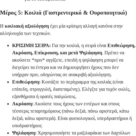
Μέρος 5: Κοιλιά (Γαστρεντερικό & Ουροποιητικό)
Η
κοιλιακή αξιολόγηση
έχει μία κρίσιμη αλλαγή κανόνα στην
αλληλουχία των τεχνικών.
ΚΡΙΣΙΜΗ ΣΕΙΡΑ:
Για την κοιλιά, η σειρά είναι
Επιθεώρηση,
Ακρόαση, Επίκρουση, και μετά Ψηλάφηση
. Πρέπει να
ακούσετε *πριν* αγγίξετε, επειδή η ψηλάφηση μπορεί να
διεγείρει τα έντερα και να δημιουργήσει ήχους που δεν
υπήρχαν πριν, οδηγώντας σε ανακριβή αξιολόγηση.
Επιθεώρηση:
Κοιτάξτε το περίγραμμα της κοιλιάς (είναι
επίπεδη, στρογγυλή, διατεταμένη;). Ελέγξτε για τυχόν ουλές,
εξανθήματα ή ορατές παλμώσεις.
Ακρόαση:
Ακούστε τους ήχους των εντέρων και στους
τέσσερις τεταρτημόριους (πάνω δεξιά, πάνω αριστερά, κάτω
δεξιά, κάτω αριστερά). Είναι φυσιολογικοί, υπερδραστήριοι ή
υποδραστήριοι;
Ψηλάφηση:
Χρησιμοποιήστε τα μαξιλαράκια των δαχτύλων