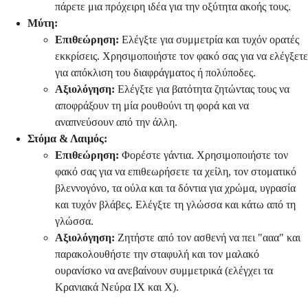
πάρετε μια πρόχειρη ιδέα για την οξύτητα ακοής τους.
Μύτη:
Επιθεώρηση:
Ελέγξτε για συμμετρία και τυχόν ορατές
εκκρίσεις. Χρησιμοποιήστε τον φακό σας για να ελέγξετε
για απόκλιση του διαφράγματος ή πολύποδες.
Αξιολόγηση:
Ελέγξτε για βατότητα ζητώντας τους να
αποφράξουν τη μία ρουθούνι τη φορά και να
αναπνεύσουν από την άλλη.
Στόμα & Λαιμός:
Επιθεώρηση:
Φορέστε γάντια. Χρησιμοποιήστε τον
φακό σας για να επιθεωρήσετε τα χείλη, τον στοματικό
βλεννογόνο, τα ούλα και τα δόντια για χρώμα, υγρασία
και τυχόν βλάβες. Ελέγξτε τη γλώσσα και κάτω από τη
γλώσσα.
Αξιολόγηση:
Ζητήστε από τον ασθενή να πει "ααα" και
παρακολουθήστε την σταφυλή και τον μαλακό
ουρανίσκο να ανεβαίνουν συμμετρικά (ελέγχει τα
Κρανιακά Νεύρα IX και X).