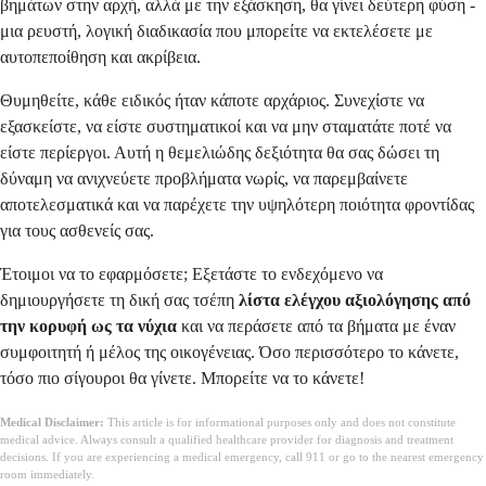
βημάτων στην αρχή, αλλά με την εξάσκηση, θα γίνει δεύτερη φύση -
μια ρευστή, λογική διαδικασία που μπορείτε να εκτελέσετε με
αυτοπεποίθηση και ακρίβεια.
Θυμηθείτε, κάθε ειδικός ήταν κάποτε αρχάριος. Συνεχίστε να
εξασκείστε, να είστε συστηματικοί και να μην σταματάτε ποτέ να
είστε περίεργοι. Αυτή η θεμελιώδης δεξιότητα θα σας δώσει τη
δύναμη να ανιχνεύετε προβλήματα νωρίς, να παρεμβαίνετε
αποτελεσματικά και να παρέχετε την υψηλότερη ποιότητα φροντίδας
για τους ασθενείς σας.
Έτοιμοι να το εφαρμόσετε; Εξετάστε το ενδεχόμενο να
δημιουργήσετε τη δική σας τσέπη
λίστα ελέγχου αξιολόγησης από
την κορυφή ως τα νύχια
και να περάσετε από τα βήματα με έναν
συμφοιτητή ή μέλος της οικογένειας. Όσο περισσότερο το κάνετε,
τόσο πιο σίγουροι θα γίνετε. Μπορείτε να το κάνετε!
Medical Disclaimer:
This article is for informational purposes only and does not constitute
medical advice. Always consult a qualified healthcare provider for diagnosis and treatment
decisions. If you are experiencing a medical emergency, call 911 or go to the nearest emergency
room immediately.