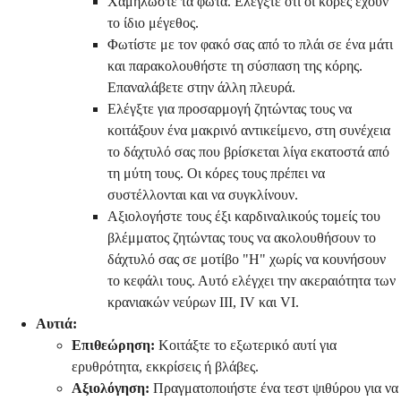
Χαμηλώστε τα φώτα. Ελέγξτε ότι οι κόρες έχουν
το ίδιο μέγεθος.
Φωτίστε με τον φακό σας από το πλάι σε ένα μάτι
και παρακολουθήστε τη σύσπαση της κόρης.
Επαναλάβετε στην άλλη πλευρά.
Ελέγξτε για προσαρμογή ζητώντας τους να
κοιτάξουν ένα μακρινό αντικείμενο, στη συνέχεια
το δάχτυλό σας που βρίσκεται λίγα εκατοστά από
τη μύτη τους. Οι κόρες τους πρέπει να
συστέλλονται και να συγκλίνουν.
Αξιολογήστε τους έξι καρδιναλικούς τομείς του
βλέμματος ζητώντας τους να ακολουθήσουν το
δάχτυλό σας σε μοτίβο "Η" χωρίς να κουνήσουν
το κεφάλι τους. Αυτό ελέγχει την ακεραιότητα των
κρανιακών νεύρων III, IV και VI.
Αυτιά:
Επιθεώρηση:
Κοιτάξτε το εξωτερικό αυτί για
ερυθρότητα, εκκρίσεις ή βλάβες.
Αξιολόγηση:
Πραγματοποιήστε ένα τεστ ψιθύρου για να