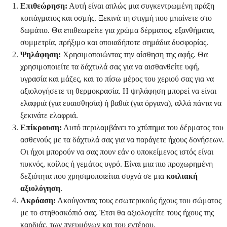
Επιθεώρηση:
Αυτή είναι απλώς μια συγκεντρωμένη πράξη
κοιτάγματος και οσμής. Ξεκινά τη στιγμή που μπαίνετε στο
δωμάτιο. Θα επιθεωρείτε για χρώμα δέρματος, εξανθήματα,
συμμετρία, πρήξιμο και οποιαδήποτε σημάδια δυσφορίας.
Ψηλάφηση:
Χρησιμοποιώντας την αίσθηση της αφής. Θα
χρησιμοποιείτε τα δάχτυλά σας για να αισθανθείτε υφή,
υγρασία και μάζες, και το πίσω μέρος του χεριού σας για να
αξιολογήσετε τη θερμοκρασία. Η ψηλάφηση μπορεί να είναι
ελαφριά (για ευαισθησία) ή βαθιά (για όργανα), αλλά πάντα να
ξεκινάτε ελαφριά.
Επίκρουση:
Αυτό περιλαμβάνει το χτύπημα του δέρματος του
ασθενούς με τα δάχτυλά σας για να παράγετε ήχους δονήσεων.
Οι ήχοι μπορούν να σας πουν εάν ο υποκείμενος ιστός είναι
πυκνός, κοίλος ή γεμάτος υγρό. Είναι μια πιο προχωρημένη
δεξιότητα που χρησιμοποιείται συχνά σε μια
κοιλιακή
αξιολόγηση
.
Ακρόαση:
Ακούγοντας τους εσωτερικούς ήχους του σώματος
με το στηθοσκόπιό σας. Έτσι θα αξιολογείτε τους ήχους της
καρδιάς, των πνευμόνων και του εντέρου.