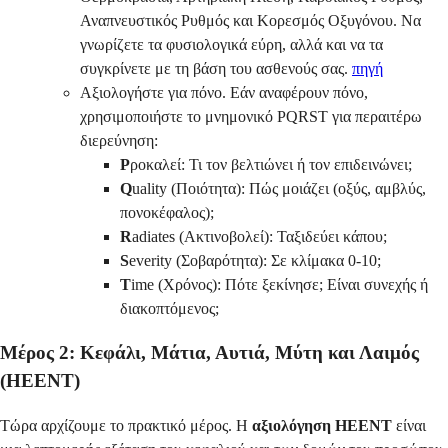
Αναπνευστικός Ρυθμός και Κορεσμός Οξυγόνου. Να
γνωρίζετε τα φυσιολογικά εύρη, αλλά και να τα
συγκρίνετε με τη βάση του ασθενούς σας.
πηγή
Αξιολογήστε για πόνο. Εάν αναφέρουν πόνο,
χρησιμοποιήστε το μνημονικό PQRST για περαιτέρω
διερεύνηση:
P
ροκαλεί: Τι τον βελτιώνει ή τον επιδεινώνει;
Q
uality (Ποιότητα): Πώς μοιάζει (οξύς, αμβλύς,
πονοκέφαλος);
R
adiates (Ακτινοβολεί): Ταξιδεύει κάπου;
S
everity (Σοβαρότητα): Σε κλίμακα 0-10;
T
ime (Χρόνος): Πότε ξεκίνησε; Είναι συνεχής ή
διακοπτόμενος;
Μέρος 2: Κεφάλι, Μάτια, Αυτιά, Μύτη και Λαιμός
(HEENT)
Τώρα αρχίζουμε το πρακτικό μέρος. Η
αξιολόγηση HEENT
είναι