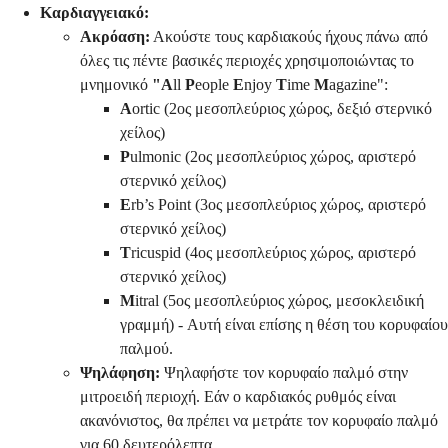
Καρδιαγγειακό:
Ακρόαση:
Ακούστε τους καρδιακούς ήχους πάνω από
όλες τις πέντε βασικές περιοχές χρησιμοποιώντας το
μνημονικό
"A
ll
P
eople
E
njoy
T
ime
M
agazine":
A
ortic (2ος μεσοπλεύριος χώρος, δεξιό στερνικό
χείλος)
P
ulmonic (2ος μεσοπλεύριος χώρος, αριστερό
στερνικό χείλος)
E
rb’s Point (3ος μεσοπλεύριος χώρος, αριστερό
στερνικό χείλος)
T
ricuspid (4ος μεσοπλεύριος χώρος, αριστερό
στερνικό χείλος)
M
itral (5ος μεσοπλεύριος χώρος, μεσοκλειδική
γραμμή) - Αυτή είναι επίσης η θέση του κορυφαίου
παλμού.
Ψηλάφηση:
Ψηλαφήστε τον κορυφαίο παλμό στην
μιτροειδή περιοχή. Εάν ο καρδιακός ρυθμός είναι
ακανόνιστος, θα πρέπει να μετράτε τον κορυφαίο παλμό
για 60 δευτερόλεπτα.