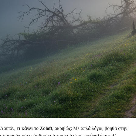
Λοιπόν,
τι κάνει το Zoloft
, ακριβώς; Με απλά λόγια, βοηθά στην
εξισορρόπηση ενός βασικού χημικού στον εγκέφαλό σας. Ο