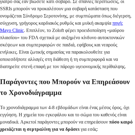
γιατρό σας εάν βιώσετε κάτι σοβαρό. Σε σπάνιες περιπτώσεις, οι
SSRIs μπορούν να προκαλέσουν μια σοβαρή κατάσταση που
ονομάζεται Σύνδρομο Σεροτονίνης, με συμπτώματα όπως διέγερση,
σύγχυση, γρήγορος καρδιακός ρυθμός και μυϊκή ακαμψία
πηγή:
Mayo Clinic
. Επιπλέον, το Zoloft φέρει προειδοποίηση «μαύρου
πλαισίου» του FDA σχετικά με αυξημένο κίνδυνο αυτοκτονικών
σκέψεων και συμπεριφορών σε παιδιά, εφήβους και νεαρούς
ενήλικες. Είναι ζωτικής σημασίας να παρακολουθείτε για
οποιεσδήποτε αλλαγές στη διάθεση ή τη συμπεριφορά και να
διατηρείτε στενή επαφή με τον πάροχο υγειονομικής περίθαλψης.
Παράγοντες που Μπορούν να Επηρεάσουν
το Χρονοδιάγραμμα
Το χρονοδιάγραμμα των 4-8 εβδομάδων είναι ένας μέσος όρος, όχι
εγγύηση. Η χημεία του εγκεφάλου και το σώμα του καθενός είναι
μοναδικά. Αρκετοί παράγοντες μπορούν να επηρεάσουν
πόσο καιρό
χρειάζεται η σερτραλίνη για να δράσει
για εσάς: