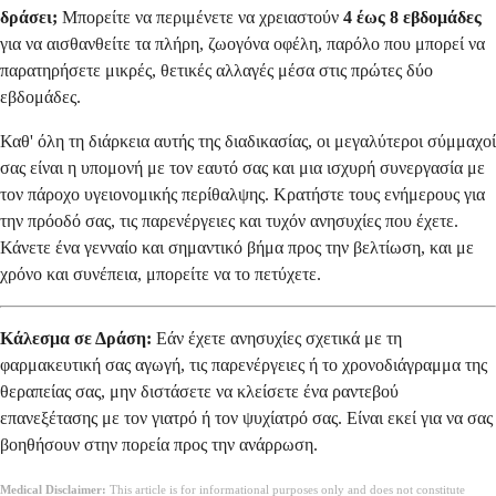
δράσει;
Μπορείτε να περιμένετε να χρειαστούν
4 έως 8 εβδομάδες
για να αισθανθείτε τα πλήρη, ζωογόνα οφέλη, παρόλο που μπορεί να
παρατηρήσετε μικρές, θετικές αλλαγές μέσα στις πρώτες δύο
εβδομάδες.
Καθ' όλη τη διάρκεια αυτής της διαδικασίας, οι μεγαλύτεροι σύμμαχοί
σας είναι η υπομονή με τον εαυτό σας και μια ισχυρή συνεργασία με
τον πάροχο υγειονομικής περίθαλψης. Κρατήστε τους ενήμερους για
την πρόοδό σας, τις παρενέργειες και τυχόν ανησυχίες που έχετε.
Κάνετε ένα γενναίο και σημαντικό βήμα προς την βελτίωση, και με
χρόνο και συνέπεια, μπορείτε να το πετύχετε.
Κάλεσμα σε Δράση:
Εάν έχετε ανησυχίες σχετικά με τη
φαρμακευτική σας αγωγή, τις παρενέργειες ή το χρονοδιάγραμμα της
θεραπείας σας, μην διστάσετε να κλείσετε ένα ραντεβού
επανεξέτασης με τον γιατρό ή τον ψυχίατρό σας. Είναι εκεί για να σας
βοηθήσουν στην πορεία προς την ανάρρωση.
Medical Disclaimer:
This article is for informational purposes only and does not constitute