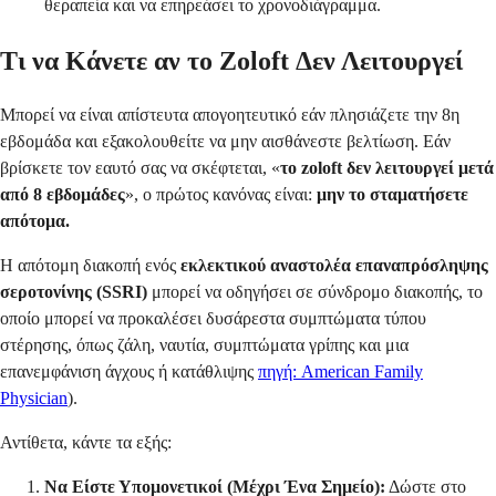
θεραπεία και να επηρεάσει το χρονοδιάγραμμα.
Τι να Κάνετε αν το Zoloft Δεν Λειτουργεί
Μπορεί να είναι απίστευτα απογοητευτικό εάν πλησιάζετε την 8η
εβδομάδα και εξακολουθείτε να μην αισθάνεστε βελτίωση. Εάν
βρίσκετε τον εαυτό σας να σκέφτεται, «
το zoloft δεν λειτουργεί μετά
από 8 εβδομάδες
», ο πρώτος κανόνας είναι:
μην το σταματήσετε
απότομα.
Η απότομη διακοπή ενός
εκλεκτικού αναστολέα επαναπρόσληψης
σεροτονίνης (SSRI)
μπορεί να οδηγήσει σε σύνδρομο διακοπής, το
οποίο μπορεί να προκαλέσει δυσάρεστα συμπτώματα τύπου
στέρησης, όπως ζάλη, ναυτία, συμπτώματα γρίπης και μια
επανεμφάνιση άγχους ή κατάθλιψης
πηγή: American Family
Physician
).
Αντίθετα, κάντε τα εξής:
Να Είστε Υπομονετικοί (Μέχρι Ένα Σημείο):
Δώστε στο