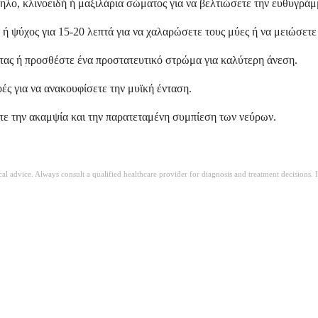
ηλο, κλινοειδή ή μαξιλάρια σώματος για να βελτιώσετε την ευθυγράμμ
 ψύχος για 15-20 λεπτά για να χαλαρώσετε τους μύες ή να μειώσετε
ας ή προσθέστε ένα προστατευτικό στρώμα για καλύτερη άνεση.
οές για να ανακουφίσετε την μυϊκή ένταση.
τε την ακαμψία και την παρατεταμένη συμπίεση των νεύρων.
ical advice. Always consult a qualified healthcare provider for diagnosis and treatment decisions