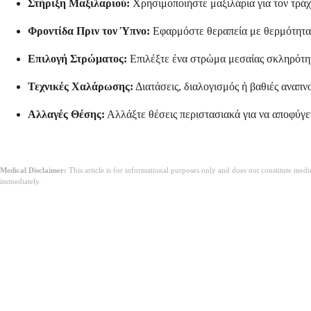
Στήριξη Μαξιλαριού:
Χρησιμοποιήστε μαξιλάρια για τον τράχ
Φροντίδα Πριν τον Ύπνο:
Εφαρμόστε θεραπεία με θερμότητα ή
Επιλογή Στρώματος:
Επιλέξτε ένα στρώμα μεσαίας σκληρότητ
Τεχνικές Χαλάρωσης:
Διατάσεις, διαλογισμός ή βαθιές αναπν
Αλλαγές Θέσης:
Αλλάξτε θέσεις περιστασιακά για να αποφύγε
Medical Disclaimer:
This article is for informational purposes only and does not constitute med
immediately.