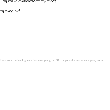
ιση και να ανακουφίσετε την πίεση.
 τη φλεγμονή.
. If you are experiencing a medical emergency, call 911 or go to the nearest emergency room