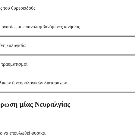
ές του θυρεοειδούς
εργασίες με επαναλαμβανόμενες κινήσεις
ένη ευλυγισία
ί τραυματισμοί
λικών ή νευρολογικών διαταραχών
έρωση μίας Νευραλγίας
ο να επουλωθεί φυσικά.