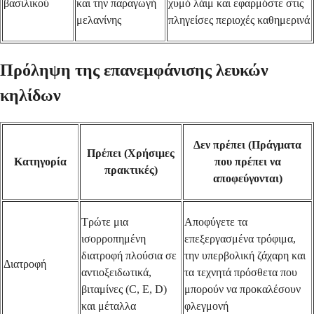
βασιλικού
και την παραγωγή
χυμό λάιμ και εφαρμόστε στις
μελανίνης
πληγείσες περιοχές καθημερινά
Πρόληψη της επανεμφάνισης λευκών
κηλίδων
Δεν πρέπει (Πράγματα
Πρέπει (Χρήσιμες
Κατηγορία
που πρέπει να
πρακτικές)
αποφεύγονται)
Τρώτε μια
Αποφύγετε τα
ισορροπημένη
επεξεργασμένα τρόφιμα,
διατροφή πλούσια σε
την υπερβολική ζάχαρη και
Διατροφή
αντιοξειδωτικά,
τα τεχνητά πρόσθετα που
βιταμίνες (C, E, D)
μπορούν να προκαλέσουν
και μέταλλα
φλεγμονή