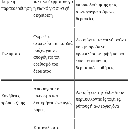
Ιατρική
τακτικά δερματολόγο
παρακολούθησης ή τις
παρακολούθηση
ή ειδικό για συνεχή
συνταγογραφούμενες
διαχείριση
θεραπείες
Φορέστε
Αποφύγετε τα στενά ρούχα
αναπνεύσιμα, φαρδιά
που μπορούν να
ρούχα για να
Ενδύματα
προκαλέσουν τριβή και να
αποφύγετε τον
επιδεινώσουν τις
ερεθισμό του
δερματικές παθήσεις
δέρματος
Αποφύγετε το
Αποφύγετε την έκθεση σε
Συνήθειες
κάπνισμα και
περιβαλλοντικές τοξίνες,
τρόπου ζωής
διατηρήστε ένα υγιές
ρύπους ή αλλεργιογόνα
βάρος
Καταναλώστε