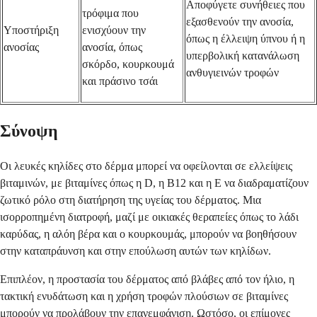
Αποφύγετε συνήθειες που
τρόφιμα που
εξασθενούν την ανοσία,
Υποστήριξη
ενισχύουν την
όπως η έλλειψη ύπνου ή η
ανοσίας
ανοσία, όπως
υπερβολική κατανάλωση
σκόρδο, κουρκουμά
ανθυγιεινών τροφών
και πράσινο τσάι
Σύνοψη
Οι λευκές κηλίδες στο δέρμα μπορεί να οφείλονται σε ελλείψεις
βιταμινών, με βιταμίνες όπως η D, η Β12 και η Ε να διαδραματίζουν
ζωτικό ρόλο στη διατήρηση της υγείας του δέρματος. Μια
ισορροπημένη διατροφή, μαζί με οικιακές θεραπείες όπως το λάδι
καρύδας, η αλόη βέρα και ο κουρκουμάς, μπορούν να βοηθήσουν
στην καταπράυνση και στην επούλωση αυτών των κηλίδων.
Επιπλέον, η προστασία του δέρματος από βλάβες από τον ήλιο, η
τακτική ενυδάτωση και η χρήση τροφών πλούσιων σε βιταμίνες
μπορούν να προλάβουν την επανεμφάνιση. Ωστόσο, οι επίμονες