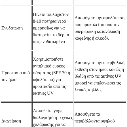
Πίνετε τουλάχιστον
Αποφύγετε την αφυδάτωση
8-10 ποτήρια νερό
που προκαλείται από την
Ενυδάτωση
ημερησίως για να
υπερβολική κατανάλωση
διατηρείτε το δέρμα
καφεΐνης ή αλκοόλ
σας ενυδατωμένο
Χρησιμοποιήστε
Αποφύγετε την υπερβολική
αντηλιακό ευρέος
έκθεση στον ήλιο, καθώς η
Προστασία από
φάσματος (SPF 30 ή
βλάβη από τις ακτίνες UV
τον ήλιο
υψηλότερο) για
μπορεί να επιδεινώσει τις
προστασία από τις
λευκές κηλίδες
ακτίνες UV
Ασκηθείτε yoga,
Αποφύγετε τα
διαλογισμό ή τεχνικές
Διαχείριση
περιβάλλοντα υψηλού
χαλάρωσης για να