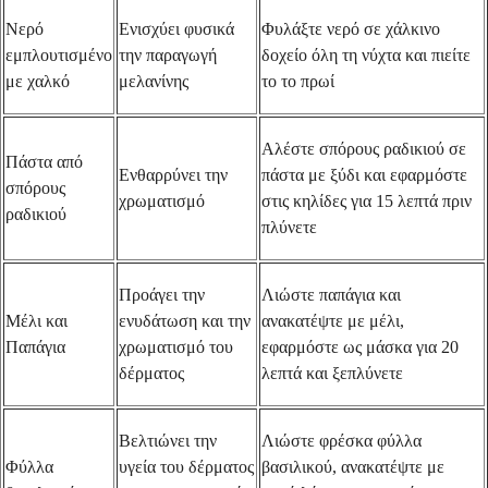
Νερό
Ενισχύει φυσικά
Φυλάξτε νερό σε χάλκινο
εμπλουτισμένο
την παραγωγή
δοχείο όλη τη νύχτα και πιείτε
με χαλκό
μελανίνης
το το πρωί
Αλέστε σπόρους ραδικιού σε
Πάστα από
Ενθαρρύνει την
πάστα με ξύδι και εφαρμόστε
σπόρους
χρωματισμό
στις κηλίδες για 15 λεπτά πριν
ραδικιού
πλύνετε
Προάγει την
Λιώστε παπάγια και
Μέλι και
ενυδάτωση και την
ανακατέψτε με μέλι,
Παπάγια
χρωματισμό του
εφαρμόστε ως μάσκα για 20
δέρματος
λεπτά και ξεπλύνετε
Βελτιώνει την
Λιώστε φρέσκα φύλλα
Φύλλα
υγεία του δέρματος
βασιλικού, ανακατέψτε με