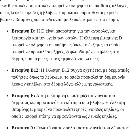
των θρεπτικών συστατικών μπορεί να οδηγήσει σε αισθητές αλλαγές,
όπως λευκές κηλίδες ή βλάβες. Παρακάτω παρατίθενται μερικές
βασικές βιταμίνες που συνδέονται με λευκές κηλίδες στο δέρμα:
Βιταμίνη D:
Η D είναι απαραίτητη για την ανοσολογική
λειτουργία και την υγεία των οστών. Η έλλειψη βιταμίνης D
μπορεί να οδηγήσει σε παθήσεις όπως το έκζεμα, το οποίο
μπορεί να προκαλέσει ξηρές, ξεφλουδισμένες κηλίδες στο
δέρμα, που μερικές φορές εμφανίζονται λευκές.
Βιταμίνη Β12:
Η έλλειψη Β12 συχνά σχετίζεται με δερματικές
παθήσεις όπως το λεύκωμα, το οποίο προκαλεί τη δημιουργία
λευκών κηλίδων στο δέρμα λόγω έλλειψης χρωστικής.
Βιταμίνη Ε:
Αυτή η βιταμίνη υποστηρίζει την υγεία του
δέρματος και προστατεύει τα κύτταρα από βλάβες. Η έλλειψη
βιταμίνης Ε μπορεί να προκαλέσει ξηρές, νιφάδες κηλίδες, οι
οποίες μπορεί επίσης να εμφανίζονται ως λευκές κηλίδες.
Βιταμίνη Α:
Γνωστή για τον ρόλο της στην υγεία του δέρματος