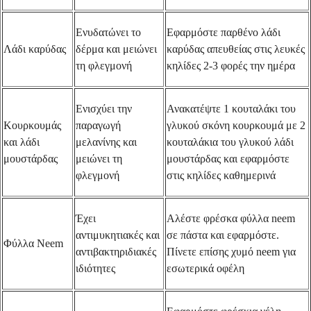
Ενυδατώνει το
Εφαρμόστε παρθένο λάδι
Λάδι καρύδας
δέρμα και μειώνει
καρύδας απευθείας στις λευκές
τη φλεγμονή
κηλίδες 2-3 φορές την ημέρα
Ενισχύει την
Ανακατέψτε 1 κουταλάκι του
Κουρκουμάς
παραγωγή
γλυκού σκόνη κουρκουμά με 2
και λάδι
μελανίνης και
κουταλάκια του γλυκού λάδι
μουστάρδας
μειώνει τη
μουστάρδας και εφαρμόστε
φλεγμονή
στις κηλίδες καθημερινά
Έχει
Αλέστε φρέσκα φύλλα neem
αντιμυκητιακές και
σε πάστα και εφαρμόστε.
Φύλλα Neem
αντιβακτηριδιακές
Πίνετε επίσης χυμό neem για
ιδιότητες
εσωτερικά οφέλη