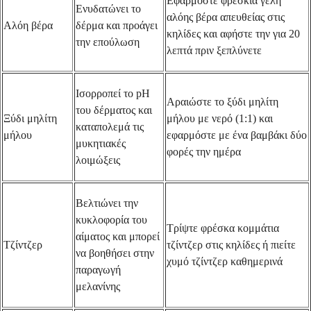
Εφαρμόστε φρέσκια γέλη
Ενυδατώνει το
αλόης βέρα απευθείας στις
Αλόη βέρα
δέρμα και προάγει
κηλίδες και αφήστε την για 20
την επούλωση
λεπτά πριν ξεπλύνετε
Ισορροπεί το pH
Αραιώστε το ξύδι μηλίτη
του δέρματος και
Ξύδι μηλίτη
μήλου με νερό (1:1) και
καταπολεμά τις
μήλου
εφαρμόστε με ένα βαμβάκι δύο
μυκητιακές
φορές την ημέρα
λοιμώξεις
Βελτιώνει την
κυκλοφορία του
Τρίψτε φρέσκα κομμάτια
αίματος και μπορεί
Τζίντζερ
τζίντζερ στις κηλίδες ή πιείτε
να βοηθήσει στην
χυμό τζίντζερ καθημερινά
παραγωγή
μελανίνης