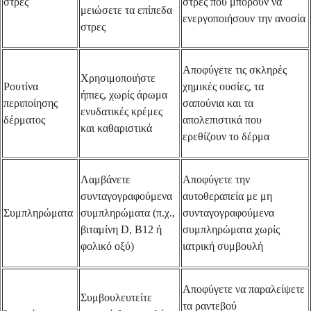
στρες
στρες που μπορούν να
μειώσετε τα επίπεδα
ενεργοποιήσουν την ανοσία
στρες
Αποφύγετε τις σκληρές
Χρησιμοποιήστε
Ρουτίνα
χημικές ουσίες, τα
ήπιες, χωρίς άρωμα
περιποίησης
σαπούνια και τα
ενυδατικές κρέμες
δέρματος
απολεπιστικά που
και καθαριστικά
ερεθίζουν το δέρμα
Λαμβάνετε
Αποφύγετε την
συνταγογραφούμενα
αυτοθεραπεία με μη
Συμπληρώματα
συμπληρώματα (π.χ.,
συνταγογραφούμενα
βιταμίνη D, Β12 ή
συμπληρώματα χωρίς
φολικό οξύ)
ιατρική συμβουλή
Αποφύγετε να παραλείψετε
Συμβουλευτείτε
τα ραντεβού