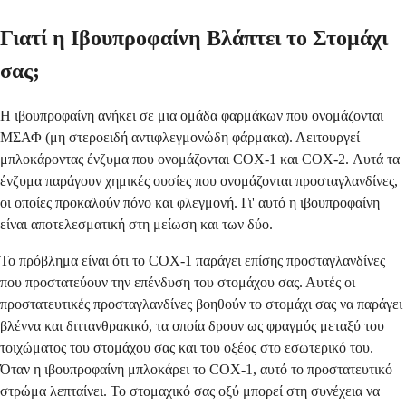
Γιατί η Ιβουπροφαίνη Βλάπτει το Στομάχι
σας;
Η ιβουπροφαίνη ανήκει σε μια ομάδα φαρμάκων που ονομάζονται
ΜΣΑΦ (μη στεροειδή αντιφλεγμονώδη φάρμακα). Λειτουργεί
μπλοκάροντας ένζυμα που ονομάζονται COX-1 και COX-2. Αυτά τα
ένζυμα παράγουν χημικές ουσίες που ονομάζονται προσταγλανδίνες,
οι οποίες προκαλούν πόνο και φλεγμονή. Γι' αυτό η ιβουπροφαίνη
είναι αποτελεσματική στη μείωση και των δύο.
Το πρόβλημα είναι ότι το COX-1 παράγει επίσης προσταγλανδίνες
που προστατεύουν την επένδυση του στομάχου σας. Αυτές οι
προστατευτικές προσταγλανδίνες βοηθούν το στομάχι σας να παράγει
βλέννα και διττανθρακικό, τα οποία δρουν ως φραγμός μεταξύ του
τοιχώματος του στομάχου σας και του οξέος στο εσωτερικό του.
Όταν η ιβουπροφαίνη μπλοκάρει το COX-1, αυτό το προστατευτικό
στρώμα λεπταίνει. Το στομαχικό σας οξύ μπορεί στη συνέχεια να