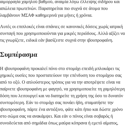
αιμορραγία χαμηλού βαθμού, αναιμία λόγω έλλειψης σιδήρου και
απώλεια πρωτεϊνών. Παρατηρείται πιο συχνά σε άτομα που
λαμβάνουν ΜΣΑΦ καθημερινά για μήνες ή χρόνια.
Αυτές οι επιπλοκές είναι σπάνιες σε κανονικές δόσεις χωρίς ιατρική
συνταγή που χρησιμοποιούνται για μικρές περιόδους. Αλλά αξίζει να
τις γνωρίζετε, ειδικά εάν βασίζεστε συχνά στην ιβουπροφαίνη.
Συμπέρασμα
Η ιβουπροφαίνη προκαλεί πόνο στο στομάχι επειδή μπλοκάρει τις
χημικές ουσίες που προστατεύουν την επένδυση του στομάχου σας
από το οξύ. Ο απλούστερος τρόπος για να την αποτρέψετε είναι να
παίρνετε ιβουπροφαίνη με φαγητό, να χρησιμοποιείτε τη χαμηλότερη
δόση που λειτουργεί και να διατηρείτε τη χρήση της όσο το δυνατόν
συντομότερη. Εάν το στομάχι σας πονάει ήδη, σταματήστε την
ιβουπροφαίνη, πάρτε ένα αντιόξινο, φάτε κάτι ήπιο και δώστε χρόνο
στο σώμα σας να ανακάμψει. Και εάν ο πόνος είναι σοβαρός ή
συνοδεύεται από σημάδια όπως μαύρα κόπρανα ή εμετό αίματος,