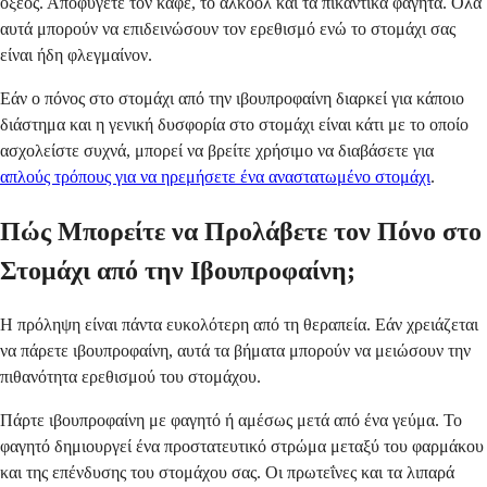
οξέος. Αποφύγετε τον καφέ, το αλκοόλ και τα πικάντικα φαγητά. Όλα
αυτά μπορούν να επιδεινώσουν τον ερεθισμό ενώ το στομάχι σας
είναι ήδη φλεγμαίνον.
Εάν ο πόνος στο στομάχι από την ιβουπροφαίνη διαρκεί για κάποιο
διάστημα και η γενική δυσφορία στο στομάχι είναι κάτι με το οποίο
ασχολείστε συχνά, μπορεί να βρείτε χρήσιμο να διαβάσετε για
απλούς τρόπους για να ηρεμήσετε ένα αναστατωμένο στομάχι
.
Πώς Μπορείτε να Προλάβετε τον Πόνο στο
Στομάχι από την Ιβουπροφαίνη;
Η πρόληψη είναι πάντα ευκολότερη από τη θεραπεία. Εάν χρειάζεται
να πάρετε ιβουπροφαίνη, αυτά τα βήματα μπορούν να μειώσουν την
πιθανότητα ερεθισμού του στομάχου.
Πάρτε ιβουπροφαίνη με φαγητό ή αμέσως μετά από ένα γεύμα. Το
φαγητό δημιουργεί ένα προστατευτικό στρώμα μεταξύ του φαρμάκου
και της επένδυσης του στομάχου σας. Οι πρωτεΐνες και τα λιπαρά