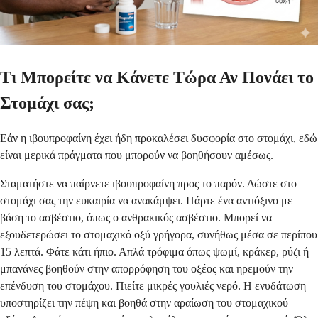
Τι Μπορείτε να Κάνετε Τώρα Αν Πονάει το
Στομάχι σας;
Εάν η ιβουπροφαίνη έχει ήδη προκαλέσει δυσφορία στο στομάχι, εδώ
είναι μερικά πράγματα που μπορούν να βοηθήσουν αμέσως.
Σταματήστε να παίρνετε ιβουπροφαίνη προς το παρόν. Δώστε στο
στομάχι σας την ευκαιρία να ανακάμψει. Πάρτε ένα αντιόξινο με
βάση το ασβέστιο, όπως ο ανθρακικός ασβέστιο. Μπορεί να
εξουδετερώσει το στομαχικό οξύ γρήγορα, συνήθως μέσα σε περίπου
15 λεπτά. Φάτε κάτι ήπιο. Απλά τρόφιμα όπως ψωμί, κράκερ, ρύζι ή
μπανάνες βοηθούν στην απορρόφηση του οξέος και ηρεμούν την
επένδυση του στομάχου. Πιείτε μικρές γουλιές νερό. Η ενυδάτωση
υποστηρίζει την πέψη και βοηθά στην αραίωση του στομαχικού