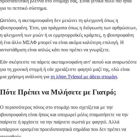
προστατευτική βλέννα στο στομάχι σας. Είναι γενικά πολύ πιο ήπια
για το πεπτικό σύστημα.
Ωστόσο, η ακεταμινοφαίνη δεν μειώνει τη φλεγμονή όπως η
ιβουπροφαίνη. Έτσι, για πράγματα όπως η διόγκωση των αρθρώσεων,
η φλεγμονή των μυών ή οι εμμηνορροϊκές κράμπες, η ιβουπροφαίνη
ή ένα άλλο ΜΣΑΦ μπορεί να είναι ακόμα καλύτερη επιλογή. Η
αντιστάθμιση είναι απλώς κάτι που πρέπει να γνωρίζετε.
Εάν σκέφτεστε να πάρετε ακεταμινοφαίνη αντ' αυτού και αναρωτιέστε
για τη χρονική στιγμή ή εάν χρειάζεστε φαγητό μαζί της, εδώ είναι
μια χρήσιμη ανάλυση για
τη λήψη Tylenol με άδειο στομάχι
.
Πότε Πρέπει να Μιλήσετε με Γιατρό;
Ο περισσότερος πόνος στο στομάχι που σχετίζεται με την
ιβουπροφαίνη είναι ήπιος και υποχωρεί μόλις σταματήσετε να την
παίρνετε ή αρχίσετε να την παίρνετε σωστά με φαγητό. Αλλά
υπάρχουν ορισμένα προειδοποιητικά σημάδια που δεν πρέπει να
αγνοηθούν.