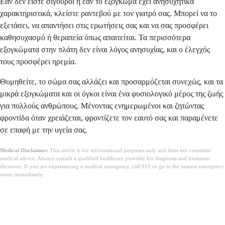
Εάν δεν είστε σίγουροι ή εάν το εξόγκωμα έχει ανησυχητικά
χαρακτηριστικά, κλείστε ραντεβού με τον γιατρό σας. Μπορεί να το
εξετάσει, να απαντήσει στις ερωτήσεις σας και να σας προσφέρει
καθησυχασμό ή θεραπεία όπως απαιτείται. Τα περισσότερα
εξογκώματα στην πλάτη δεν είναι λόγος ανησυχίας, και ο έλεγχός
τους προσφέρει ηρεμία.
Θυμηθείτε, το σώμα σας αλλάζει και προσαρμόζεται συνεχώς, και τα
μικρά εξογκώματα και οι όγκοι είναι ένα φυσιολογικό μέρος της ζωής
για πολλούς ανθρώπους. Μένοντας ενημερωμένοι και ζητώντας
φροντίδα όταν χρειάζεται, φροντίζετε τον εαυτό σας και παραμένετε
σε επαφή με την υγεία σας.
Medical Disclaimer:
This article is for informational purposes only and does not constitute
medical advice. Always consult a qualified healthcare provider for diagnosis and treatment
decisions. If you are experiencing a medical emergency, call 911 or go to the nearest emergency
room immediately.