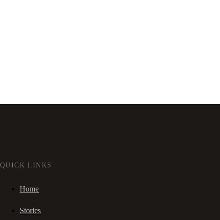
QUICK LINKS
Home
Stories