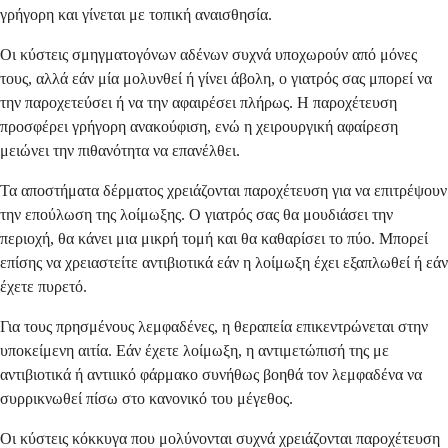
γρήγορη και γίνεται με τοπική αναισθησία.
Οι κύστεις σμηγματογόνων αδένων συχνά υποχωρούν από μόνες
τους, αλλά εάν μία μολυνθεί ή γίνει άβολη, ο γιατρός σας μπορεί να
την παροχετεύσει ή να την αφαιρέσει πλήρως. Η παροχέτευση
προσφέρει γρήγορη ανακούφιση, ενώ η χειρουργική αφαίρεση
μειώνει την πιθανότητα να επανέλθει.
Τα αποστήματα δέρματος χρειάζονται παροχέτευση για να επιτρέψουν
την επούλωση της λοίμωξης. Ο γιατρός σας θα μουδιάσει την
περιοχή, θα κάνει μια μικρή τομή και θα καθαρίσει το πύο. Μπορεί
επίσης να χρειαστείτε αντιβιοτικά εάν η λοίμωξη έχει εξαπλωθεί ή εάν
έχετε πυρετό.
Για τους πρησμένους λεμφαδένες, η θεραπεία επικεντρώνεται στην
υποκείμενη αιτία. Εάν έχετε λοίμωξη, η αντιμετώπισή της με
αντιβιοτικά ή αντιιικό φάρμακο συνήθως βοηθά τον λεμφαδένα να
συρρικνωθεί πίσω στο κανονικό του μέγεθος.
Οι κύστεις κόκκυγα που μολύνονται συχνά χρειάζονται παροχέτευση