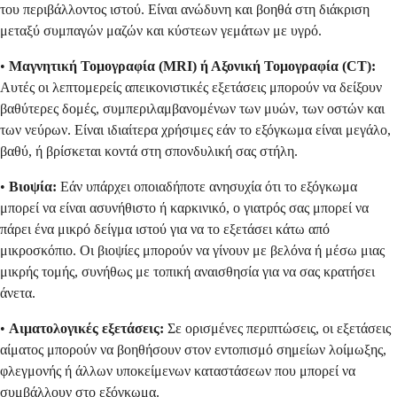
του περιβάλλοντος ιστού. Είναι ανώδυνη και βοηθά στη διάκριση
μεταξύ συμπαγών μαζών και κύστεων γεμάτων με υγρό.
•
Μαγνητική Τομογραφία (MRI) ή Αξονική Τομογραφία (CT):
Αυτές οι λεπτομερείς απεικονιστικές εξετάσεις μπορούν να δείξουν
βαθύτερες δομές, συμπεριλαμβανομένων των μυών, των οστών και
των νεύρων. Είναι ιδιαίτερα χρήσιμες εάν το εξόγκωμα είναι μεγάλο,
βαθύ, ή βρίσκεται κοντά στη σπονδυλική σας στήλη.
•
Βιοψία:
Εάν υπάρχει οποιαδήποτε ανησυχία ότι το εξόγκωμα
μπορεί να είναι ασυνήθιστο ή καρκινικό, ο γιατρός σας μπορεί να
πάρει ένα μικρό δείγμα ιστού για να το εξετάσει κάτω από
μικροσκόπιο. Οι βιοψίες μπορούν να γίνουν με βελόνα ή μέσω μιας
μικρής τομής, συνήθως με τοπική αναισθησία για να σας κρατήσει
άνετα.
•
Αιματολογικές εξετάσεις:
Σε ορισμένες περιπτώσεις, οι εξετάσεις
αίματος μπορούν να βοηθήσουν στον εντοπισμό σημείων λοίμωξης,
φλεγμονής ή άλλων υποκείμενων καταστάσεων που μπορεί να
συμβάλλουν στο εξόγκωμα.