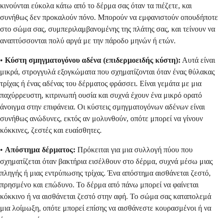
κινούνται εύκολα κάτω από το δέρμα σας όταν τα πιέζετε, και
συνήθως δεν προκαλούν πόνο. Μπορούν να εμφανιστούν οπουδήποτε
στο σώμα σας, συμπεριλαμβανομένης της πλάτης σας, και τείνουν να
αναπτύσσονται πολύ αργά με την πάροδο μηνών ή ετών.
•
Κύστη σμηγματογόνου αδένα (επιδερμοειδής κύστη):
Αυτά είναι
μικρά, στρογγυλά εξογκώματα που σχηματίζονται όταν ένας θύλακας
τρίχας ή ένας αδένας του δέρματος φράσσει. Είναι γεμάτα με μια
παχύρρευστη, κιτρινωπή ουσία και συχνά έχουν ένα μικρό ορατό
άνοιγμα στην επιφάνεια. Οι κύστεις σμηγματογόνων αδένων είναι
συνήθως ανώδυνες, εκτός αν μολυνθούν, οπότε μπορεί να γίνουν
κόκκινες, ζεστές και ευαίσθητες.
•
Απόστημα δέρματος:
Πρόκειται για μια συλλογή πύου που
σχηματίζεται όταν βακτήρια εισέλθουν στο δέρμα, συχνά μέσω μιας
πληγής ή μιας εντρύπωσης τρίχας. Ένα απόστημα αισθάνεται ζεστό,
πρησμένο και επώδυνο. Το δέρμα από πάνω μπορεί να φαίνεται
κόκκινο ή να αισθάνεται ζεστό στην αφή. Το σώμα σας καταπολεμά
μια λοίμωξη, οπότε μπορεί επίσης να αισθάνεστε κουρασμένοι ή να