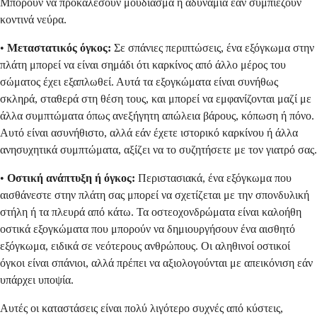
Μπορούν να προκαλέσουν μούδιασμα ή αδυναμία εάν συμπιέζουν
κοντινά νεύρα.
•
Μεταστατικός όγκος:
Σε σπάνιες περιπτώσεις, ένα εξόγκωμα στην
πλάτη μπορεί να είναι σημάδι ότι καρκίνος από άλλο μέρος του
σώματος έχει εξαπλωθεί. Αυτά τα εξογκώματα είναι συνήθως
σκληρά, σταθερά στη θέση τους, και μπορεί να εμφανίζονται μαζί με
άλλα συμπτώματα όπως ανεξήγητη απώλεια βάρους, κόπωση ή πόνο.
Αυτό είναι ασυνήθιστο, αλλά εάν έχετε ιστορικό καρκίνου ή άλλα
ανησυχητικά συμπτώματα, αξίζει να το συζητήσετε με τον γιατρό σας.
•
Οστική ανάπτυξη ή όγκος:
Περιστασιακά, ένα εξόγκωμα που
αισθάνεστε στην πλάτη σας μπορεί να σχετίζεται με την σπονδυλική
στήλη ή τα πλευρά από κάτω. Τα οστεοχονδρώματα είναι καλοήθη
οστικά εξογκώματα που μπορούν να δημιουργήσουν ένα αισθητό
εξόγκωμα, ειδικά σε νεότερους ανθρώπους. Οι αληθινοί οστικοί
όγκοι είναι σπάνιοι, αλλά πρέπει να αξιολογούνται με απεικόνιση εάν
υπάρχει υποψία.
Αυτές οι καταστάσεις είναι πολύ λιγότερο συχνές από κύστεις,