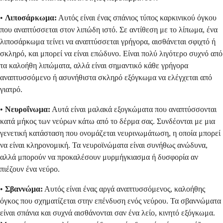
•
Λιποσάρκωμα:
Αυτός είναι ένας σπάνιος τύπος καρκινικού όγκου
που αναπτύσσεται στον λιπώδη ιστό. Σε αντίθεση με το λίπωμα, ένα
λιποσάρκωμα τείνει να αναπτύσσεται γρήγορα, αισθάνεται σφιχτό ή
σκληρό, και μπορεί να είναι επώδυνο. Είναι πολύ λιγότερο συχνό από
τα καλοήθη λιπώματα, αλλά είναι σημαντικό κάθε γρήγορα
αναπτυσσόμενο ή ασυνήθιστα σκληρό εξόγκωμα να ελέγχεται από
γιατρό.
•
Νευροΐνωμα:
Αυτά είναι μαλακά εξογκώματα που αναπτύσσονται
κατά μήκος των νεύρων κάτω από το δέρμα σας. Συνδέονται με μια
γενετική κατάσταση που ονομάζεται νευρινωμάτωση, η οποία μπορεί
να είναι κληρονομική. Τα νευροϊνώματα είναι συνήθως ανώδυνα,
αλλά μπορούν να προκαλέσουν μυρμήγκιασμα ή δυσφορία αν
πιέζουν ένα νεύρο.
•
Σβαννώμα:
Αυτός είναι ένας αργά αναπτυσσόμενος, καλοήθης
όγκος που σχηματίζεται στην επένδυση ενός νεύρου. Τα σβαννώματα
είναι σπάνια και συχνά αισθάνονται σαν ένα λείο, κινητό εξόγκωμα.