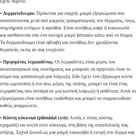
έχετε πυρετό.
•
Δερματοΐνωμα:
Πρόκειται για σφιχτά, μικρά εξογκώματα που
αναπτύσσονται μετά από μικρούς τραυματισμούς του δέρματος, όπως
τσιμπήματα εντόμων ή αγκάθια. Είναι συνήθως καφέ ή κοκκινωπά
και αισθάνονται σαν ένα σκληρό μικρό βότσαλο κάτω από το δέρμα.
Τα δερματοΐνωμα είναι αβλαβή και συνήθως δεν χρειάζονται
θεραπεία, εκτός αν σας ενοχλούν.
•
Πρησμένος λεμφαδένας:
Οι λεμφαδένες είναι μέρος του
ανοσοποιητικού σας συστήματος και μπορούν να πρηστούν όταν το
σώμα σας καταπολεμά μια λοίμωξη. Εάν έχετε ένα εξόγκωμα κοντά
στην ωμοπλάτη ή στο άνω μέρος της πλάτης, μπορεί να είναι ένας
λεμφαδένας που αντιδρά σε μια κοντινή λοίμωξη ή ασθένεια. Αυτά τα
εξογκώματα είναι συνήθως ευαίσθητα και μπορεί να συρρικνωθούν
καθώς αναρρώνετε.
•
Κύστη κόκκυγα (pilonidal cyst):
Αυτός ο τύπος κύστης
σχηματίζεται κοντά στον κόκκυγα, στη βάση της σπονδυλικής σας
στήλης. Συχνά ξεκινά ως μια μικρή λακκούβα ή εσοχή στο δέρμα και