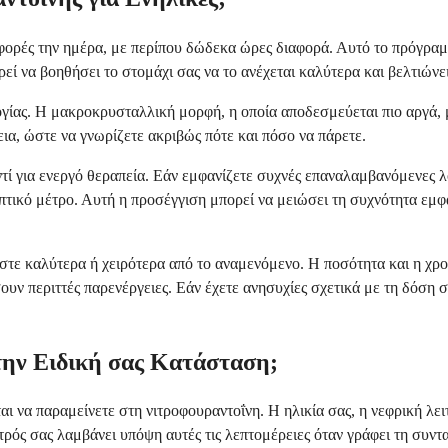
 φορές την ημέρα, με περίπου δώδεκα ώρες διαφορά. Αυτό το πρόγραμ
ορεί να βοηθήσει το στομάχι σας να το ανέχεται καλύτερα και βελτιώ
ίας. Η μακροκρυσταλλική μορφή, η οποία αποδεσμεύεται πιο αργά, 
ια, ώστε να γνωρίζετε ακριβώς πότε και πόσο να πάρετε.
ί για ενεργό θεραπεία. Εάν εμφανίζετε συχνές επαναλαμβανόμενες λο
τικό μέτρο. Αυτή η προσέγγιση μπορεί να μειώσει τη συχνότητα εμφά
στε καλύτερα ή χειρότερα από το αναμενόμενο. Η ποσότητα και η χρο
 περιττές παρενέργειες. Εάν έχετε ανησυχίες σχετικά με τη δόση σα
την Ειδική σας Κατάσταση;
 να παραμείνετε στη νιτροφουραντοΐνη. Η ηλικία σας, η νεφρική λειτ
ρός σας λαμβάνει υπόψη αυτές τις λεπτομέρειες όταν γράφει τη συντα