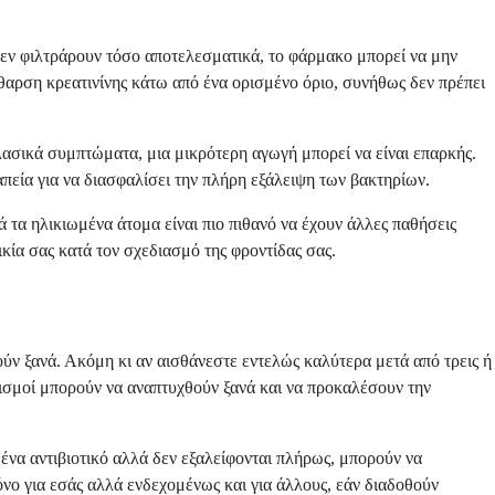
 δεν φιλτράρουν τόσο αποτελεσματικά, το φάρμακο μπορεί να μην
θαρση κρεατινίνης κάτω από ένα ορισμένο όριο, συνήθως δεν πρέπει
κλασικά συμπτώματα, μια μικρότερη αγωγή μπορεί να είναι επαρκής.
απεία για να διασφαλίσει την πλήρη εξάλειψη των βακτηρίων.
ά τα ηλικιωμένα άτομα είναι πιο πιθανό να έχουν άλλες παθήσεις
ικία σας κατά τον σχεδιασμό της φροντίδας σας.
ύν ξανά. Ακόμη κι αν αισθάνεστε εντελώς καλύτερα μετά από τρεις ή
νισμοί μπορούν να αναπτυχθούν ξανά και να προκαλέσουν την
 ένα αντιβιοτικό αλλά δεν εξαλείφονται πλήρως, μπορούν να
όνο για εσάς αλλά ενδεχομένως και για άλλους, εάν διαδοθούν