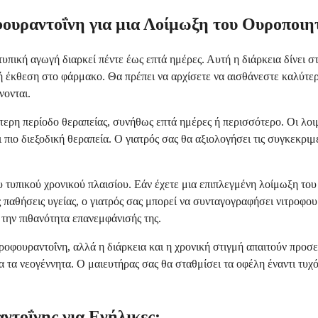
ουραντοΐνη για μια Λοίμωξη του Ουροποιη
τυπική αγωγή διαρκεί πέντε έως επτά ημέρες. Αυτή η διάρκεια δίνει σ
ή έκθεση στο φάρμακο. Θα πρέπει να αρχίσετε να αισθάνεστε καλύτε
νονται.
τερη περίοδο θεραπείας, συνήθως επτά ημέρες ή περισσότερο. Οι λοιμ
ιο διεξοδική θεραπεία. Ο γιατρός σας θα αξιολογήσει τις συγκεκριμέ
υ τυπικού χρονικού πλαισίου. Εάν έχετε μια επιπλεγμένη λοίμωξη του
 παθήσεις υγείας, ο γιατρός σας μπορεί να συνταγογραφήσει νιτροφου
την πιθανότητα επανεμφάνισής της.
ιτροφουραντοΐνη, αλλά η διάρκεια και η χρονική στιγμή απαιτούν προ
ια τα νεογέννητα. Ο μαιευτήρας σας θα σταθμίσει τα οφέλη έναντι τυ
ντοΐνης για Ενήλικες;