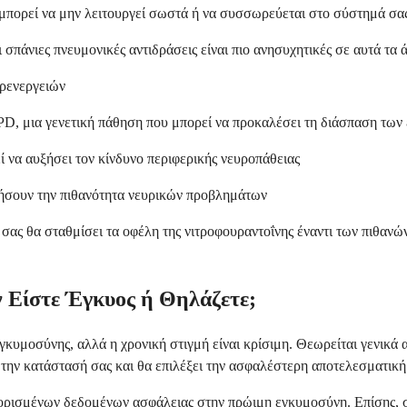
 μπορεί να μην λειτουργεί σωστά ή να συσσωρεύεται στο σύστημά σα
πάνιες πνευμονικές αντιδράσεις είναι πιο ανησυχητικές σε αυτά τα 
αρενεργειών
G6PD, μια γενετική πάθηση που μπορεί να προκαλέσει τη διάσπαση τω
εί να αυξήσει τον κίνδυνο περιφερικής νευροπάθειας
υξήσουν την πιθανότητα νευρικών προβλημάτων
ς σας θα σταθμίσει τα οφέλη της νιτροφουραντοΐνης έναντι των πιθανών
 Είστε Έγκυος ή Θηλάζετε;
γκυμοσύνης, αλλά η χρονική στιγμή είναι κρίσιμη. Θεωρείται γενικά 
 την κατάστασή σας και θα επιλέξει την ασφαλέστερη αποτελεσματική
ρισμένων δεδομένων ασφάλειας στην πρώιμη εγκυμοσύνη. Επίσης, συν