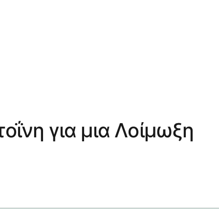
οΐνη για μια Λοίμωξη