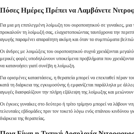
Πόσες Ημέρες Πρέπει να Λαμβάνετε Νιτροφ
Για μια μη επιπλεγμένη λοίμωξη του ουροποιητικού σε γυναίκες, μια 
προκαλούν τη λοίμωξή σας, ελαχιστοποιώντας ταυτόχρονα την περιττ
αγωγής παραμένει απαραίτητη ακόμη και όταν τα συμπτώματα βελτιώ
Οι άνδρες με λοιμώξεις του ουροποιητικού συχνά χρειάζονται μεγαλύ
μερικές φορές υποδηλώνουν υποκείμενα προβλήματα που χρειάζονται π
να κατανοήσει γιατί συνέβη η λοίμωξη.
Για ορισμένες καταστάσεις, η θεραπεία μπορεί να επεκταθεί πέραν το
κατά τη διάρκεια της εγκυμοσύνης ή εμφανίζεται παράλληλα με άλλες
αγωγές διασφαλίζουν την πλήρη εξάλειψη της λοίμωξης και μειώνουν 
Οι έγκυες γυναίκες στο δεύτερο ή τρίτο τρίμηνο μπορεί να λάβουν ν
τελευταίες εβδομάδες πριν τον τοκετό λόγω ενός σπάνιου κινδύνου γ
διάρκεια της θεραπείας.
Ποια Είναι η Τυπική Δοσολογία Νιτροφουρα