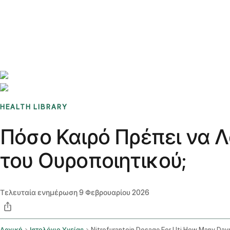
Benchmarks
Stories
FAQ
Sign up / Log in
HEALTH LIBRARY
Πόσο Καιρό Πρέπει να 
του Ουροποιητικού;
Τελευταία ενημέρωση
9 Φεβρουαρίου 2026
Αρχική
Ιστολόγιο Υγείας
Nitrofurantoin Dosage For Uti How Many Day