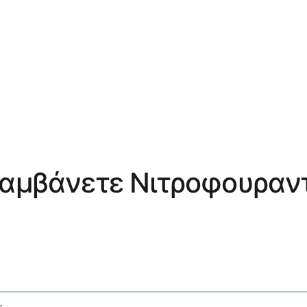
Λαμβάνετε Νιτροφουραντ
s