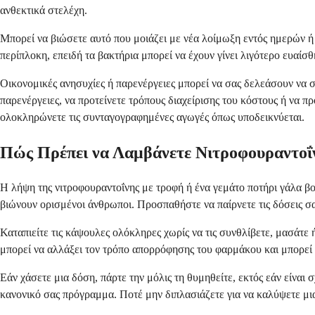
ανθεκτικά στελέχη.
Μπορεί να βιώσετε αυτό που μοιάζει με νέα λοίμωξη εντός ημερών ή 
περίπλοκη, επειδή τα βακτήρια μπορεί να έχουν γίνει λιγότερο ευαίσθ
Οικονομικές ανησυχίες ή παρενέργειες μπορεί να σας δελεάσουν να σ
παρενέργειες, να προτείνετε τρόπους διαχείρισης του κόστους ή να π
ολοκληρώνετε τις συνταγογραφημένες αγωγές όπως υποδεικνύεται.
Πώς Πρέπει να Λαμβάνετε Νιτροφουραντοΐ
Η λήψη της νιτροφουραντοΐνης με τροφή ή ένα γεμάτο ποτήρι γάλα β
βιώνουν ορισμένοι άνθρωποι. Προσπαθήστε να παίρνετε τις δόσεις σας
Καταπιείτε τις κάψουλες ολόκληρες χωρίς να τις συνθλίβετε, μασάτ
μπορεί να αλλάξει τον τρόπο απορρόφησης του φαρμάκου και μπορεί ν
Εάν χάσετε μια δόση, πάρτε την μόλις τη θυμηθείτε, εκτός εάν είνα
κανονικό σας πρόγραμμα. Ποτέ μην διπλασιάζετε για να καλύψετε μια