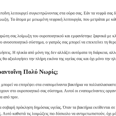
ραντοΐνη λειτουργεί συγκεντρώνοντας στα ούρα σας. Εάν τα νεφρά σας
μωξη. Τα άτομα με μειωμένη νεφρική λειτουργία, που μετράται με κά
η πρώτη σας λοίμωξη του ουροποιητικού και εμφανίστηκε ξαφνικά με 
ο ανοσοποιητικό σύστημα, ο γιατρός σας μπορεί να επεκτείνει τη θερ
μήσεις. Η ηλικία από μόνη της δεν αλλάζει αυτόματα τη διάρκεια, αλλ
 θα αξιολογήσει την πλήρη εικόνα της υγείας σας και όχι μόνο την ηλ
ραντοΐνη Πολύ Νωρίς;
 μπορεί να επιτρέψει στα εναπομείναντα βακτήρια να πολλαπλασιαστο
ρχουν στο ουροποιητικό σας σύστημα. Αυτοί οι εναπομείναντες οργα
α από πριν.
ια σοβαρή πρόκληση δημόσιας υγείας. Όταν τα βακτήρια εκτίθενται σε
. Αυτό καθιστά τις λοιμώξεις πιο δύσκολο να αντιμετωπιστούν, όχι μ