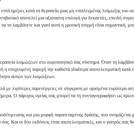
 επτά ημέρες κατά τη θεραπεία μιας μη επιπλεγμένης λοίμωξης του ου
ιβιοτικό αποτελεί μια αξιόπιστη επιλογή για δεκαετίες, επειδή συγκ
 να το λαμβάνετε και γιατί αυτή η χρονική στιγμή είναι σημαντική, μ
η θεραπεία λοιμώξεων στο ουροποιητικό σας σύστημα. Όταν τη λαμβάνε
τή η στοχευμένη παροχή την καθιστά ιδιαίτερα αποτελεσματική κατά 
ιονότητα αυτών των λοιμώξεων.
καλά με λιγότερες παρενέργειες σε σύγκριση με ορισμένα ευρύτερα αν
σήμερα. Ο πάροχος υγείας σας μπορεί να τη συνταγογραφήσει ως πρώτ
αποδέσμευσης και μια μορφή παρατεταμένης δράσης, που ονομάζεται
ς. Και οι δύο εκδόσεις είναι αποτελεσματικές, και ο γιατρός σας θα