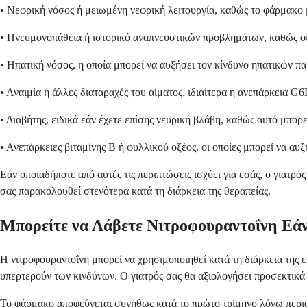
• Νεφρική νόσος ή μειωμένη νεφρική λειτουργία, καθώς το φάρμακο
• Πνευμονοπάθεια ή ιστορικό αναπνευστικών προβλημάτων, καθώς οι σ
• Ηπατική νόσος, η οποία μπορεί να αυξήσει τον κίνδυνο ηπατικών π
• Αναιμία ή άλλες διαταραχές του αίματος, ιδιαίτερα η ανεπάρκεια 
• Διαβήτης, ειδικά εάν έχετε επίσης νευρική βλάβη, καθώς αυτό μπορ
• Ανεπάρκειες βιταμίνης Β ή φυλλικού οξέος, οι οποίες μπορεί να α
Εάν οποιαδήποτε από αυτές τις περιπτώσεις ισχύει για εσάς, ο γιατρό
σας παρακολουθεί στενότερα κατά τη διάρκεια της θεραπείας.
Μπορείτε να Λάβετε Νιτροφουραντοΐνη Εάν
Η νιτροφουραντοΐνη μπορεί να χρησιμοποιηθεί κατά τη διάρκεια της ε
υπερτερούν των κινδύνων. Ο γιατρός σας θα αξιολογήσει προσεκτικά
Το φάρμακο αποφεύγεται συνήθως κατά το πρώτο τρίμηνο λόγω περιο