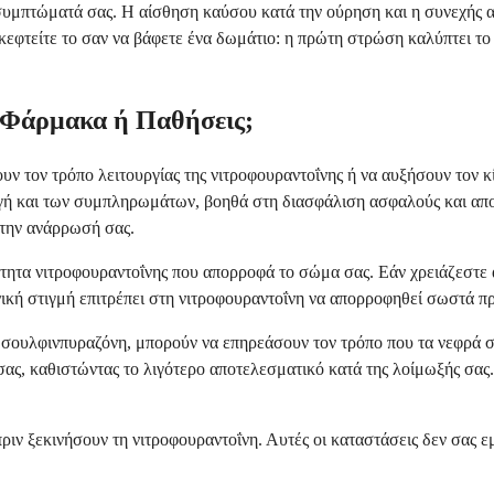
 συμπτώματά σας. Η αίσθηση καύσου κατά την ούρηση και η συνεχής
 Σκεφτείτε το σαν να βάφετε ένα δωμάτιο: η πρώτη στρώση καλύπτει τ
 Φάρμακα ή Παθήσεις;
ν τον τρόπο λειτουργίας της νιτροφουραντοΐνης ή να αυξήσουν τον κί
γή και των συμπληρωμάτων, βοηθά στη διασφάλιση ασφαλούς και απο
την ανάρρωσή σας.
τητα νιτροφουραντοΐνης που απορροφά το σώμα σας. Εάν χρειάζεστε 
νική στιγμή επιτρέπει στη νιτροφουραντοΐνη να απορροφηθεί σωστά πρ
 σουλφινπυραζόνη, μπορούν να επηρεάσουν τον τρόπο που τα νεφρά σα
ας, καθιστώντας το λιγότερο αποτελεσματικό κατά της λοίμωξής σας. 
 πριν ξεκινήσουν τη νιτροφουραντοΐνη. Αυτές οι καταστάσεις δεν σας