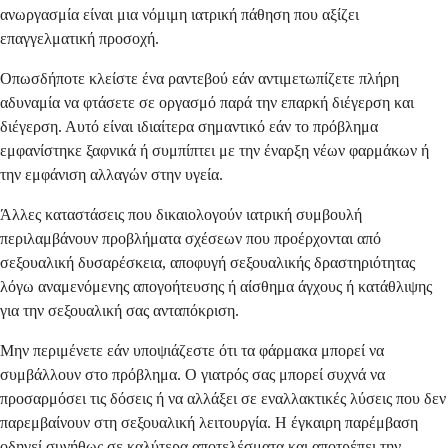
ανωργασμία είναι μια νόμιμη ιατρική πάθηση που αξίζει
επαγγελματική προσοχή.
Οπωσδήποτε κλείστε ένα ραντεβού εάν αντιμετωπίζετε πλήρη
αδυναμία να φτάσετε σε οργασμό παρά την επαρκή διέγερση και
διέγερση. Αυτό είναι ιδιαίτερα σημαντικό εάν το πρόβλημα
εμφανίστηκε ξαφνικά ή συμπίπτει με την έναρξη νέων φαρμάκων ή
την εμφάνιση αλλαγών στην υγεία.
Άλλες καταστάσεις που δικαιολογούν ιατρική συμβουλή
περιλαμβάνουν προβλήματα σχέσεων που προέρχονται από
σεξουαλική δυσαρέσκεια, αποφυγή σεξουαλικής δραστηριότητας
λόγω αναμενόμενης απογοήτευσης ή αίσθημα άγχους ή κατάθλιψης
για την σεξουαλική σας ανταπόκριση.
Μην περιμένετε εάν υποψιάζεστε ότι τα φάρμακα μπορεί να
συμβάλλουν στο πρόβλημα. Ο γιατρός σας μπορεί συχνά να
προσαρμόσει τις δόσεις ή να αλλάξει σε εναλλακτικές λύσεις που δεν
παρεμβαίνουν στη σεξουαλική λειτουργία. Η έγκαιρη παρέμβαση
οδηγεί συνήθως σε καλύτερα αποτελέσματα και αποτρέπει την