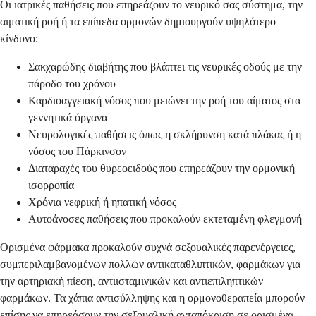
Οι ιατρικές παθήσεις που επηρεάζουν το νευρικό σας σύστημα, την
αιματική ροή ή τα επίπεδα ορμονών δημιουργούν υψηλότερο
κίνδυνο:
Σακχαρώδης διαβήτης που βλάπτει τις νευρικές οδούς με την
πάροδο του χρόνου
Καρδιοαγγειακή νόσος που μειώνει την ροή του αίματος στα
γεννητικά όργανα
Νευρολογικές παθήσεις όπως η σκλήρυνση κατά πλάκας ή η
νόσος του Πάρκινσον
Διαταραχές του θυρεοειδούς που επηρεάζουν την ορμονική
ισορροπία
Χρόνια νεφρική ή ηπατική νόσος
Αυτοάνοσες παθήσεις που προκαλούν εκτεταμένη φλεγμονή
Ορισμένα φάρμακα προκαλούν συχνά σεξουαλικές παρενέργειες,
συμπεριλαμβανομένων πολλών αντικαταθλιπτικών, φαρμάκων για
την αρτηριακή πίεση, αντιισταμινικών και αντιεπιληπτικών
φαρμάκων. Τα χάπια αντισύλληψης και η ορμονοθεραπεία μπορούν
επίσης να επηρεάσουν την σεξουαλική ανταπόκριση σε ορισμένα