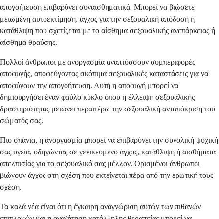
απογοήτευση επιβαρύνει συναισθηματικά. Μπορεί να βιώσετε
μειωμένη αυτοεκτίμηση, άγχος για την σεξουαλική απόδοση ή
κατάθλιψη που σχετίζεται με το αίσθημα σεξουαλικής ανεπάρκειας ή
αίσθημα θραύσης.
Πολλοί άνθρωποι με ανοργασμία αναπτύσσουν συμπεριφορές
αποφυγής, αποφεύγοντας σκόπιμα σεξουαλικές καταστάσεις για να
αποφύγουν την απογοήτευση. Αυτή η αποφυγή μπορεί να
δημιουργήσει έναν φαύλο κύκλο όπου η έλλειψη σεξουαλικής
δραστηριότητας μειώνει περαιτέρω την σεξουαλική ανταπόκριση του
σώματός σας.
Πιο σπάνια, η ανοργασμία μπορεί να επιβαρύνει την συνολική ψυχική
σας υγεία, οδηγώντας σε γενικευμένο άγχος, κατάθλιψη ή αισθήματα
απελπισίας για το σεξουαλικό σας μέλλον. Ορισμένοι άνθρωποι
βιώνουν άγχος στη σχέση που εκτείνεται πέρα από την ερωτική τους
σχέση.
Τα καλά νέα είναι ότι η έγκαιρη αναγνώριση αυτών των πιθανών
επιπλοκών και η αναζήτηση κατάλληλης θεραπείας μπορεί να