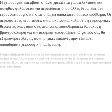
Η χειρουργική επέμβαση σπάνια χρειάζεται για ατελεκτασία και
συνήθως φυλάσσεται για περιπτώσεις όπου άλλες θεραπείες δεν
έχουν λειτουργήσει ή όταν υπάρχει υποκείμενο δομικό πρόβλημα. Οι
περισσότερες περιπτώσεις ανταποκρίνονται καλά σε μη χειρουργικές
θεραπείες όπως ασκήσεις αναπνοής, φυσιοθεραπεία θώρακος ή
βρογχοσκόπηση για την αφαίρεση αποφράξεων. Ο γιατρός σας θα
εξερευνήσει όλες τις συντηρητικές επιλογές πριν εξετάσει
οποιαδήποτε χειρουργική παρέμβαση.
Medical Disclaimer:
This article is for informational purposes only and does not constitute
medical advice. Always consult a qualified healthcare provider for diagnosis and treatment
decisions. If you are experiencing a medical emergency, call 911 or go to the nearest emergency
room immediately.