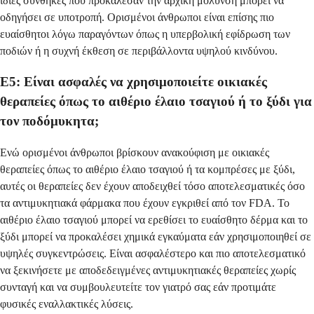
ίδιες συνθήκες που προκάλεσαν την αρχική μόλυνση μπορεί να
οδηγήσει σε υποτροπή. Ορισμένοι άνθρωποι είναι επίσης πιο
ευαίσθητοι λόγω παραγόντων όπως η υπερβολική εφίδρωση των
ποδιών ή η συχνή έκθεση σε περιβάλλοντα υψηλού κινδύνου.
Ε5: Είναι ασφαλές να χρησιμοποιείτε οικιακές
θεραπείες όπως το αιθέριο έλαιο τσαγιού ή το ξύδι για
τον ποδόμυκητα;
Ενώ ορισμένοι άνθρωποι βρίσκουν ανακούφιση με οικιακές
θεραπείες όπως το αιθέριο έλαιο τσαγιού ή τα κομπρέσες με ξύδι,
αυτές οι θεραπείες δεν έχουν αποδειχθεί τόσο αποτελεσματικές όσο
τα αντιμυκητιακά φάρμακα που έχουν εγκριθεί από τον FDA. Το
αιθέριο έλαιο τσαγιού μπορεί να ερεθίσει το ευαίσθητο δέρμα και το
ξύδι μπορεί να προκαλέσει χημικά εγκαύματα εάν χρησιμοποιηθεί σε
υψηλές συγκεντρώσεις. Είναι ασφαλέστερο και πιο αποτελεσματικό
να ξεκινήσετε με αποδεδειγμένες αντιμυκητιακές θεραπείες χωρίς
συνταγή και να συμβουλευτείτε τον γιατρό σας εάν προτιμάτε
φυσικές εναλλακτικές λύσεις.