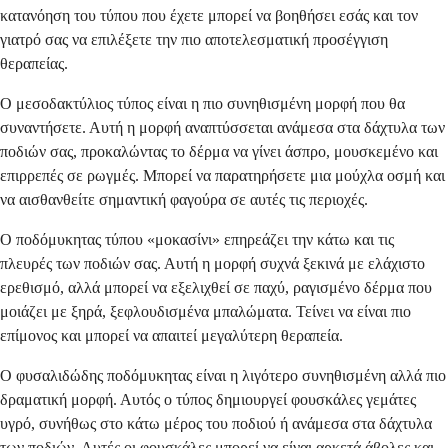
κατανόηση του τύπου που έχετε μπορεί να βοηθήσει εσάς και τον
γιατρό σας να επιλέξετε την πιο αποτελεσματική προσέγγιση
θεραπείας.
Ο μεσοδακτύλιος τύπος είναι η πιο συνηθισμένη μορφή που θα
συναντήσετε. Αυτή η μορφή αναπτύσσεται ανάμεσα στα δάχτυλα των
ποδιών σας, προκαλώντας το δέρμα να γίνει άσπρο, μουσκεμένο και
επιρρεπές σε ρωγμές. Μπορεί να παρατηρήσετε μια μούχλα οσμή και
να αισθανθείτε σημαντική φαγούρα σε αυτές τις περιοχές.
Ο ποδόμυκητας τύπου «μοκασίνι» επηρεάζει την κάτω και τις
πλευρές των ποδιών σας. Αυτή η μορφή συχνά ξεκινά με ελάχιστο
ερεθισμό, αλλά μπορεί να εξελιχθεί σε παχύ, ραγισμένο δέρμα που
μοιάζει με ξηρά, ξεφλουδισμένα μπαλώματα. Τείνει να είναι πιο
επίμονος και μπορεί να απαιτεί μεγαλύτερη θεραπεία.
Ο φυσαλιδώδης ποδόμυκητας είναι η λιγότερο συνηθισμένη αλλά πιο
δραματική μορφή. Αυτός ο τύπος δημιουργεί φουσκάλες γεμάτες
υγρό, συνήθως στο κάτω μέρος του ποδιού ή ανάμεσα στα δάχτυλα
των ποδιών. Αυτές οι φουσκάλες μπορεί να είναι αρκετά άβολες και