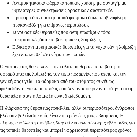
Αντιμυκητιασικά φάρμακα τοπικής χρήσης με συνταγή, με
υψηλότερες συγκεντρώσεις δραστικών συστατικών
Προφορικά αντιμυκητιασικά φάρμακα όπως τερβιναφίνη ή
ιτρακοναζόλη για επίμονες περιπτώσεις
Συνδυαστικές θεραπείες που αντιμετωπίζουν τόσο
μυκητιασικές όσο και βακτηριακές λοιμώξεις
Ειδικές αντιμυκητιασικές θεραπείες για τα νύχια εάν η λοίμωξη
έχει εξαπλωθεί στα νύχια των ποδιών
Ο γιατρός σας θα επιλέξει την καλύτερη θεραπεία με βάση τη
σοβαρότητα της λοίμωξης, τον τύπο ποδαργίας που έχετε και την
γενική σας υγεία. Τα φάρμακα από του στόματος συνήθως
φυλάσσονται για περιπτώσεις που δεν ανταποκρίνονται στην τοπική
θεραπεία ή όταν η λοίμωξη είναι διαδεδομένη.
Η διάρκεια της θεραπείας ποικίλλει, αλλά οι περισσότεροι άνθρωποι
βλέπουν βελτίωση εντός λίγων ημερών έως μιας εβδομάδας. Η
πλήρης επούλωση συνήθως διαρκεί δύο έως τέσσερις εβδομάδες για
τις τοπικές θεραπείες και μπορεί να χρειαστεί περισσότερος χρόνος