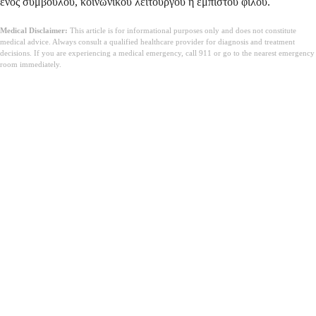
ενός συμβούλου, κοινωνικού λειτουργού ή έμπιστου φίλου.
Medical Disclaimer:
This article is for informational purposes only and does not constitute
medical advice. Always consult a qualified healthcare provider for diagnosis and treatment
decisions. If you are experiencing a medical emergency, call 911 or go to the nearest emergency
room immediately.