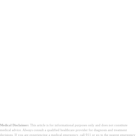
Medical Disclaimer:
This article is for informational purposes only and does not constitute
medical advice. Always consult a qualified healthcare provider for diagnosis and treatment
decisions. If you are experiencing a medical emergency, call 911 or go to the nearest emergency