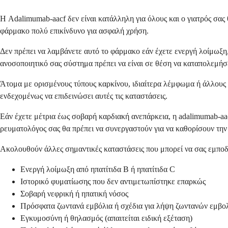
Η Adalimumab-aacf δεν είναι κατάλληλη για όλους και ο γιατρός σας 
φάρμακο πολύ επικίνδυνο για ασφαλή χρήση.
Δεν πρέπει να λαμβάνετε αυτό το φάρμακο εάν έχετε ενεργή λοίμωξη
ανοσοποιητικό σας σύστημα πρέπει να είναι σε θέση να καταπολεμήσε
Άτομα με ορισμένους τύπους καρκίνου, ιδιαίτερα λέμφωμα ή άλλους
ενδεχομένως να επιδεινώσει αυτές τις καταστάσεις.
Εάν έχετε μέτρια έως σοβαρή καρδιακή ανεπάρκεια, η adalimumab-aa
ρευματολόγος σας θα πρέπει να συνεργαστούν για να καθορίσουν την
Ακολουθούν άλλες σημαντικές καταστάσεις που μπορεί να σας εμποδ
Ενεργή λοίμωξη από ηπατίτιδα Β ή ηπατίτιδα C
Ιστορικό φυματίωσης που δεν αντιμετωπίστηκε επαρκώς
Σοβαρή νεφρική ή ηπατική νόσος
Πρόσφατα ζωντανά εμβόλια ή σχέδια για λήψη ζωντανών εμβο
Εγκυμοσύνη ή θηλασμός (απαιτείται ειδική εξέταση)