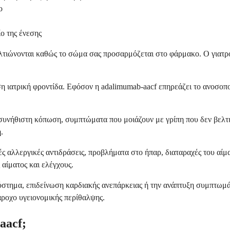
ο
ο της ένεσης
βελτιώνονται καθώς το σώμα σας προσαρμόζεται στο φάρμακο. Ο γιατρό
ση ιατρική φροντίδα. Εφόσον η adalimumab-aacf επηρεάζει το ανοσοπο
συνήθιστη κόπωση, συμπτώματα που μοιάζουν με γρίπη που δεν βελτ
.
ς αλλεργικές αντιδράσεις, προβλήματα στο ήπαρ, διαταραχές του αίμ
 αίματος και ελέγχους.
στημα, επιδείνωση καρδιακής ανεπάρκειας ή την ανάπτυξη συμπτωμάτ
άροχο υγειονομικής περίθαλψης.
aacf;