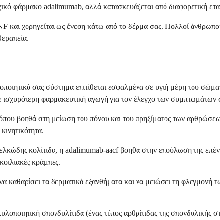
χικό φάρμακο adalimumab, αλλά κατασκευάζεται από διαφορετική εταιρ
F και χορηγείται ως ένεση κάτω από το δέρμα σας. Πολλοί άνθρωποι
θεραπεία.
οποιητικό σας σύστημα επιτίθεται εσφαλμένα σε υγιή μέρη του σώματ
τε ισχυρότερη φαρμακευτική αγωγή για τον έλεγχο των συμπτωμάτων 
, όπου βοηθά στη μείωση του πόνου και του πρηξίματος των αρθρώσ
κινητικότητα.
ελκώδης κολίτιδα, η adalimumab-aacf βοηθά στην επούλωση της επένδ
 κοιλιακές κράμπες.
 να καθαρίσει τα δερματικά εξανθήματα και να μειώσει τη φλεγμονή
λοποιητική σπονδυλίτιδα (ένας τύπος αρθρίτιδας της σπονδυλικής στ