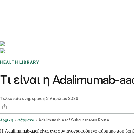
Benchmarks
Stories
FAQ
Sign up / Log in
HEALTH LIBRARY
Τι είναι η Adalimumab-a
Τελευταία ενημέρωση
3 Απριλίου 2026
Αρχική
Φάρμακα
Adalimumab Aacf Subcutaneous Route
Η Adalimumab-aacf είναι ένα συνταγογραφούμενο φάρμακο που βοηθά σ