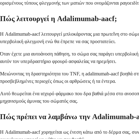
ορισμένους τύπους φλεγμονής των ματιών που ονομάζονται ραγοειδίτ
Πώς λειτουργεί η Adalimumab-aacf;
Η Adalimumab-aacf λειτουργεί μπλοκάροντας μια πρωτεΐνη στο σώμ
υπερβολική φλεγμονή ενώ θα έπρεπε να σας προστατεύει.
Όταν έχετε μια αυτοάνοση πάθηση, το σώμα σας παράγει υπερβολική 
αυτόν τον υπερδραστήριο φρουρό ασφαλείας να ηρεμήσει.
Μειώνοντας τη δραστηριότητα του TNF, η adalimumab-aacf βοηθά στη
προσβεβλημένες περιοχές όπως οι αρθρώσεις ή τα έντερα.
Αυτό θεωρείται ένα ισχυρό φάρμακο που δρα βαθιά μέσα στο ανοσοπο
μηχανισμούς άμυνας του σώματός σας.
Πώς πρέπει να λαμβάνω την Adalimumab-a
Η Adalimumab-aacf χορηγείται ως ένεση κάτω από το δέρμα σας, συνή