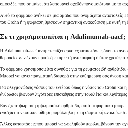
ομοειδές, που σημαίνει ότι λειτουργεί σχεδόν πανομοιότυπα με το αρ
Αυτό το φάρμακο ανήκει σε μια ομάδα που ονομάζεται αναστολείς TN
του Crohn ή η ψωρίαση βρίσκουν σημαντική ανακούφιση με αυτή τη 
Σε τι χρησιμοποιείται η Adalimumab-aacf;
Η Adalimumab-aacf αντιμετωπίζει αρκετές καταστάσεις όπου το ανοσ
θεραπείες δεν έχουν προσφέρει αρκετή ανακούφιση ή όταν χρειάζεσ
Το φάρμακο χρησιμοποιείται συνήθως για τη ρευματοειδή αρθρίτιδα
Μπορεί να κάνει πραγματική διαφορά στην καθημερινή σας άνεση και 
Για φλεγμονώδεις νόσους του εντέρου όπως η νόσος του Crohn και η 
άνθρωποι βιώνουν λιγότερες επισκέψεις στην τουαλέτα και λιγότερες
Εάν έχετε ψωρίαση ή ψωριασική αρθρίτιδα, αυτό το φάρμακο μπορεί
ενισχύει την αυτοπεποίθηση παράλληλα με τη σωματική ανακούφιση.
Άλλες καταστάσεις που μπορεί να ωφεληθούν περιλαμβάνουν την αγκυ