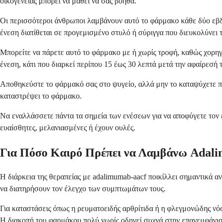
οικογένειας μπορεί να μάθει να σας βοηθά.
Οι περισσότεροι άνθρωποι λαμβάνουν αυτό το φάρμακο κάθε δύο εβδ
ένεση διατίθεται σε προγεμισμένο στυλό ή σύριγγα που διευκολύνει τ
Μπορείτε να πάρετε αυτό το φάρμακο με ή χωρίς τροφή, καθώς χορηγε
ένεση, κάτι που διαρκεί περίπου 15 έως 30 λεπτά μετά την αφαίρεσή 
Αποθηκεύστε το φάρμακό σας στο ψυγείο, αλλά μην το καταψύχετε ποτ
καταστρέψει το φάρμακο.
Να εναλλάσσετε πάντα τα σημεία των ενέσεων για να αποφύγετε τον 
ευαίσθητες, μελανιασμένες ή έχουν ουλές.
Για Πόσο Καιρό Πρέπει να Λαμβάνω Adali
Η διάρκεια της θεραπείας με adalimumab-aacf ποικίλλει σημαντικά α
να διατηρήσουν τον έλεγχο των συμπτωμάτων τους.
Για καταστάσεις όπως η ρευματοειδής αρθρίτιδα ή η φλεγμονώδης νόσο
Η διακοπή του φαρμάκου πολύ νωρίς οδηγεί συχνά στην επανεμφάν