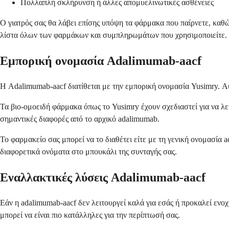
Πολλαπλή σκλήρυνση ή άλλες απομυελινωτικές ασθένειες
Ο γιατρός σας θα λάβει επίσης υπόψη τα φάρμακα που παίρνετε, κα
λίστα όλων των φαρμάκων και συμπληρωμάτων που χρησιμοποιείτε.
Εμπορική ονομασία Adalimumab-aacf
Η Adalimumab-aacf διατίθεται με την εμπορική ονομασία Yusimry. Α
Τα βιο-ομοειδή φάρμακα όπως το Yusimry έχουν σχεδιαστεί για να λε
σημαντικές διαφορές από το αρχικό adalimumab.
Το φαρμακείο σας μπορεί να το διαθέτει είτε με τη γενική ονομασία 
διαφορετικά ονόματα στο μπουκάλι της συνταγής σας.
Εναλλακτικές λύσεις Adalimumab-aacf
Εάν η adalimumab-aacf δεν λειτουργεί καλά για εσάς ή προκαλεί ενο
μπορεί να είναι πιο κατάλληλες για την περίπτωσή σας.