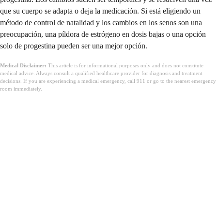
que su cuerpo se adapta o deja la medicación. Si está eligiendo un
método de control de natalidad y los cambios en los senos son una
preocupación, una píldora de estrógeno en dosis bajas o una opción
solo de progestina pueden ser una mejor opción.
Medical Disclaimer:
This article is for informational purposes only and does not constitute
medical advice. Always consult a qualified healthcare provider for diagnosis and treatment
decisions. If you are experiencing a medical emergency, call 911 or go to the nearest emergency
room immediately.