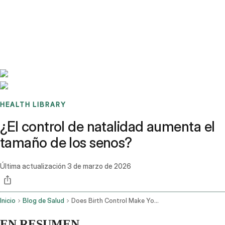
Benchmarks
Stories
FAQ
Sign up / Log in
HEALTH LIBRARY
¿El control de natalidad aumenta el
tamaño de los senos?
Última actualización
3 de marzo de 2026
Inicio
Blog de Salud
Does Birth Control Make Your Boobs Bigger
EN RESUMEN